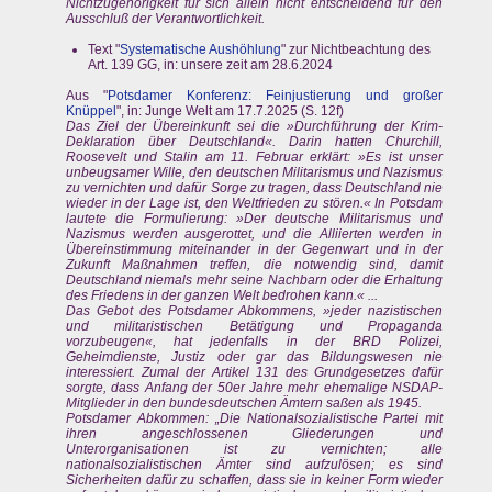
Nichtzugehörigkeit für sich allein nicht entscheidend für den
Ausschluß der Verantwortlichkeit.
Text "
Systematische Aushöhlung
" zur Nichtbeachtung des
Art. 139 GG, in: unsere zeit am 28.6.2024
Aus "
Potsdamer Konferenz: Feinjustierung und großer
Knüppel
", in: Junge Welt am 17.7.2025 (S. 12f)
Das Ziel der Übereinkunft sei die »Durchführung der Krim-
Deklaration über Deutschland«. Darin hatten Churchill,
Roosevelt und Stalin am 11. Februar erklärt: »Es ist unser
unbeugsamer Wille, den deutschen Militarismus und Nazismus
zu vernichten und dafür Sorge zu tragen, dass Deutschland nie
wieder in der Lage ist, den Weltfrieden zu stören.« In Potsdam
lautete die Formulierung: »Der deutsche Militarismus und
Nazismus werden ausgerottet, und die Alliierten werden in
Übereinstimmung miteinander in der Gegenwart und in der
Zukunft Maßnahmen treffen, die notwendig sind, damit
Deutschland niemals mehr seine Nachbarn oder die Erhaltung
des Friedens in der ganzen Welt bedrohen kann.« ...
Das Gebot des Potsdamer Abkommens, »jeder nazistischen
und militaristischen Betätigung und Propaganda
vorzubeugen«, hat jedenfalls in der BRD Polizei,
Geheimdienste, Justiz oder gar das Bildungswesen nie
interessiert. Zumal der Artikel 131 des Grundgesetzes dafür
sorgte, dass Anfang der 50er Jahre mehr ehemalige NSDAP-
Mitglieder in den bundesdeutschen Ämtern saßen als 1945.
Potsdamer Abkommen: „Die Nationalsozialistische Partei mit
ihren angeschlossenen Gliederungen und
Unterorganisationen ist zu vernichten; alle
nationalsozialistischen Ämter sind aufzulösen; es sind
Sicherheiten dafür zu schaffen, dass sie in keiner Form wieder