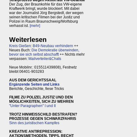
Strafprozess wegen Aktion auf VW-Gelände
Der Zug, der Braunkohle für das VW-eigene
Kraftwerk bringt, wurde blockiert. Mit dabei
war der Journalist Jörg Bergstedt, der wegen
seinen kritischen Filmen bei der Justiz und
Polizei in Raum Braunschweig/Wolfsburg
verhasst ist.
[mehr]
Weiterlesen
Kreis Gießen: B49-Neubau verhindern
++
Neues Buch:
Die Demokratie überwinden,
bevor sie sich selbst abschafft
++ Nichts mehr
verpassen:
Mailverteiler&Chats
Neue Mobilnr.: 015511439808), Festnetz
bleibt 06401-903283
AUS DEM GERICHTSSAAL
Ergänzende Seiten und Links
Berichte, Geschichte, fiese Tricks
FILME ZU POLIZEI, JUSTIZ UND DEN
MÖGLICHKEITEN, SICH ZU WEHREN
"Unter Paragraphen" I und II
TROTZ HINWEISSCHILD BESTRAFEN?
PROZESSE GEGEN SCHWARZFAHRIS
Sinn des juristischen Kampfes
KREATIVE ANTIREPRESSION:
AKTIONSMETHODEN, TIPPS, RECHT