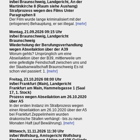
in/bei Braunschweig, Landgericht, An der
Martinikirche 8 (Raum siehe Aushang)
Strafprozess wegen des Films Unter
Paragraphen II
Der Film wurde lange kriminalisiert mit der
(erlogenen) Behauptung, er sei illegal.
[mehr]
Montag, 21.09.2026 09:15 Uhr
in/bei Braunschweig, Landgericht
Braunschweig
Wiederholung der Berufungsverhandlung
wegen Abseilaktion über der A39
Worum gehts? Ursprünglich um eine
Abseilaktion über der B39, mittlerweile um
eine gefestigte Feindschaft zwischen uns und
der Staatsanwaltschaft Braunschweig Es ist
schon viel passiert: 1.
[mehr]
Freitag, 23.10.2026 08:00 Uhr
in/bei Frankfurt (Main), Landgericht
Frankfurt am Main, Hammelsgasse 1 (Saal
17, 1. Stock)
Prozess wegen Abseilaktion am 26.10.2020
über A5
In der ersten Instanz im Strafprozess wegen
einer Abseilaktion am 26.10.2020 über der A5
bei Frankfurt Zeppelinheim wurden
drakonische Strafen verhängt - bis zu neun
Monaten Haft (auf Bewährung).
[mehr]
Mittwoch, 11.11.2026 11:30 Uhr
in/bei Wolfsburg, Amtsgericht Wolfsburg