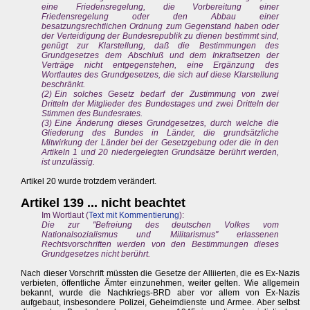
eine Friedensregelung, die Vorbereitung einer
Friedensregelung oder den Abbau einer
besatzungsrechtlichen Ordnung zum Gegenstand haben oder
der Verteidigung der Bundesrepublik zu dienen bestimmt sind,
genügt zur Klarstellung, daß die Bestimmungen des
Grundgesetzes dem Abschluß und dem Inkraftsetzen der
Verträge nicht entgegenstehen, eine Ergänzung des
Wortlautes des Grundgesetzes, die sich auf diese Klarstellung
beschränkt.
(2) Ein solches Gesetz bedarf der Zustimmung von zwei
Dritteln der Mitglieder des Bundestages und zwei Dritteln der
Stimmen des Bundesrates.
(3) Eine Änderung dieses Grundgesetzes, durch welche die
Gliederung des Bundes in Länder, die grundsätzliche
Mitwirkung der Länder bei der Gesetzgebung oder die in den
Artikeln 1 und 20 niedergelegten Grundsätze berührt werden,
ist unzulässig.
Artikel 20 wurde trotzdem verändert.
Artikel 139 ... nicht beachtet
Im Wortlaut (
Text mit Kommentierung
):
Die zur "Befreiung des deutschen Volkes vom
Nationalsozialismus und Militarismus" erlassenen
Rechtsvorschriften werden von den Bestimmungen dieses
Grundgesetzes nicht berührt.
Nach dieser Vorschrift müssten die Gesetze der Alliierten, die es Ex-Nazis
verbieten, öffentliche Ämter einzunehmen, weiter gelten. Wie allgemein
bekannt, wurde die Nachkriegs-BRD aber vor allem von Ex-Nazis
aufgebaut, insbesondere Polizei, Geheimdienste und Armee. Aber selbst