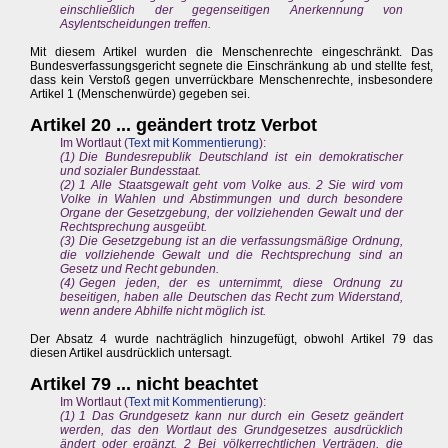
einschließlich der gegenseitigen Anerkennung von
Asylentscheidungen treffen.
Mit diesem Artikel wurden die Menschenrechte eingeschränkt. Das
Bundesverfassungsgericht segnete die Einschränkung ab und stellte fest,
dass kein Verstoß gegen unverrückbare Menschenrechte, insbesondere
Artikel 1 (Menschenwürde) gegeben sei.
Artikel 20 ... geändert trotz Verbot
Im Wortlaut (
Text mit Kommentierung
):
(1) Die Bundesrepublik Deutschland ist ein demokratischer
und sozialer Bundesstaat.
(2) 1 Alle Staatsgewalt geht vom Volke aus. 2 Sie wird vom
Volke in Wahlen und Abstimmungen und durch besondere
Organe der Gesetzgebung, der vollziehenden Gewalt und der
Rechtsprechung ausgeübt.
(3) Die Gesetzgebung ist an die verfassungsmäßige Ordnung,
die vollziehende Gewalt und die Rechtsprechung sind an
Gesetz und Recht gebunden.
(4) Gegen jeden, der es unternimmt, diese Ordnung zu
beseitigen, haben alle Deutschen das Recht zum Widerstand,
wenn andere Abhilfe nicht möglich ist.
Der Absatz 4 wurde nachträglich hinzugefügt, obwohl Artikel 79 das
diesen Artikel ausdrücklich untersagt.
Artikel 79 ... nicht beachtet
Im Wortlaut (
Text mit Kommentierung
):
(1) 1 Das Grundgesetz kann nur durch ein Gesetz geändert
werden, das den Wortlaut des Grundgesetzes ausdrücklich
ändert oder ergänzt. 2 Bei völkerrechtlichen Verträgen, die