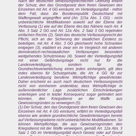
Nach der deutschen verfassungsrechtlichen Ordnung erfährt
der Schutz, den das Grundgesetz dem freien Gewissen des
Einzelnen mit Art. 4 GG einräumt, im Verteidigungsfall - mithin
dem Fall, dass die Bundesrepublik Deutschland mit
Waffengewalt angegriffen wird (Art. 115a Abs. 1 GG) - nicht
unbeträchtliche Modifikationen sowohl auf der Ebene der
Verfassung (1) wie auf der Ebene des das Nähere nach Art. 4
Abs. 3 Satz 2 GG und Art. 12a Abs. 2 Satz 3 GG regelnden
einfachen Rechts (2). Setzt das deutsche Verfassungsrecht der
Pflicht, sich an der Sicherung der staatlichen Existenz zu
beteiligen, mit Art. 4 Abs. 3 GG gleichwohl hohe Schranken
entgegen (3), etabliert es zwar ein im Vergleich mit anderen
demokratisch-rechtsstaatlichen Verfassungen besonders
weitgehendes Schutzniveau (4). Soweit der Verteidigungsfall
mit einer Gefährdungslage nicht nur für die
Landesverteidigung, sondern für die
Grundrechtsverwirklichung eines jeden einhergeht, gilt dies
indes ebenso für Schutzgehalte, die Art. 4 GG für zur
Landesverteidigung berufene Wehrpflichtige gewährleistet.
Daher erscheint es auch nach deutschem Verfassungsrecht
nicht von vornherein undenkbar, dass Wehrpflichtige in
außerordentlicher Lage zusätzlichen Einschränkungen
unterliegen und in letzter Konsequenz sogar gehindert sein
könnten, den Kriegsdienst an der Waffe aus
Gewissensgründen zu verweigern (5).
(1) Der Schutz, den das Grundgesetz dem freien Gewissen des
Einzelnen mit Art. 4 GG einräumt, erfährt im Verteidigungsfall
ebenso wie andere grundrechtliche Gewährleistungen bereits
auf Verfassungsebene nicht unbeträchtliche Modifikationen. So
können Wehrpflichtige, die aus Gewissensgründen den
Kriegsdienst mit der Waffe verweigern, gemäß Art. 12a Abs. 3
Satz 1 GG im Verteidigungsfall durch Gesetz oder auf Grund