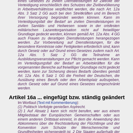
eines Gesetzes zu zivilen Dienstleistungen für Zwecke der
Verteidigung einschließlich des Schutzes der Zivilbevölkerung
in Arbeitsverhältnisse verpflichtet werden, die nach Art. 12a
Abs. 3 Satz 2 GG auch bei den Streitkräften und im Bereich
ihrer Versorgung begründet werden können. Kann im
Verteidigungsfall der Bedarf an zivilen Dienstleistungen im
zivilen Sanitäts- und Heilwesen sowie in der ortsfesten
militärischen Lazarettorganisation nicht auf freiwilliger
Grundlage gedeckt werden, können gemäß Art. 12a Abs. 4 GG
auch Frauen zu derartigen Dienstleistungen herangezogen
werden. Zur Vorbereitung auf Dienstleistungen, für die
besondere Kenntnisse oder Fertigkeiten erforderlich sind, kann
durch Gesetz oder auf Grund eines Gesetzes zudem nach Art.
12a Abs. 5 Satz 2 GG die Teilnahme an
Ausbildungsveranstaltungen zur Pflicht gemacht werden. Kann
im Verteidigungsfall der Bedarf an Arbeitskräften für die
vorgenannten Bereiche auf freiwilliger Grundlage nicht gedeckt
werden, kann zur Sicherung dieses Bedarfs überdies gemäß
Art. 12a Abs. 6 Satz 1 GG die Freiheit der Deutschen, die
Ausübung eines Berufs oder den Arbeitsplatz aufzugeben,
durch Gesetz oder auf Grund eines Gesetzes eingeschränkt
werden.
Artikel 16a ... eingefügt bzw. ständig geändert
Im Wortlaut (
Text mit Kommentierung
):
(1) Politisch Verfolgte genießen Asylrecht.
(2) 1 Auf Absatz 1 kann sich nicht berufen, wer aus einem
Mitgliedstaat der Europäischen Gemeinschaften oder aus
einem anderen Drittstaat einreist, in dem die Anwendung des
Abkommens über die Rechtsstellung der Flüchtlinge und der
Konvention zum Schutze der Menschenrechte und
Grundfreiheiten sichergestellt ist. 2 Die Staaten außerhalb der