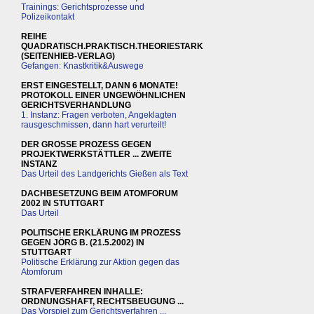
Trainings: Gerichtsprozesse und
Polizeikontakt
REIHE
QUADRATISCH.PRAKTISCH.THEORIESTARK
(SEITENHIEB-VERLAG)
Gefangen: Knastkritik&Auswege
ERST EINGESTELLT, DANN 6 MONATE!
PROTOKOLL EINER UNGEWÖHNLICHEN
GERICHTSVERHANDLUNG
1. Instanz: Fragen verboten, Angeklagten
rausgeschmissen, dann hart verurteilt!
DER GROSSE PROZESS GEGEN
PROJEKTWERKSTÄTTLER ... ZWEITE
INSTANZ
Das Urteil des Landgerichts Gießen als Text
DACHBESETZUNG BEIM ATOMFORUM
2002 IN STUTTGART
Das Urteil
POLITISCHE ERKLÄRUNG IM PROZESS
GEGEN JÖRG B. (21.5.2002) IN
STUTTGART
Politische Erklärung zur Aktion gegen das
Atomforum
STRAFVERFAHREN INHALLE:
ORDNUNGSHAFT, RECHTSBEUGUNG ...
Das Vorspiel zum Gerichtsverfahren ...