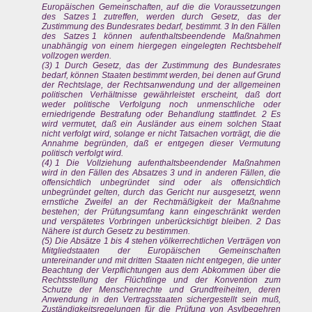
Europäischen Gemeinschaften, auf die die Voraussetzungen
des Satzes 1 zutreffen, werden durch Gesetz, das der
Zustimmung des Bundesrates bedarf, bestimmt. 3 In den Fällen
des Satzes 1 können aufenthaltsbeendende Maßnahmen
unabhängig von einem hiergegen eingelegten Rechtsbehelf
vollzogen werden.
(3) 1 Durch Gesetz, das der Zustimmung des Bundesrates
bedarf, können Staaten bestimmt werden, bei denen auf Grund
der Rechtslage, der Rechtsanwendung und der allgemeinen
politischen Verhältnisse gewährleistet erscheint, daß dort
weder politische Verfolgung noch unmenschliche oder
erniedrigende Bestrafung oder Behandlung stattfindet. 2 Es
wird vermutet, daß ein Ausländer aus einem solchen Staat
nicht verfolgt wird, solange er nicht Tatsachen vorträgt, die die
Annahme begründen, daß er entgegen dieser Vermutung
politisch verfolgt wird.
(4) 1 Die Vollziehung aufenthaltsbeendender Maßnahmen
wird in den Fällen des Absatzes 3 und in anderen Fällen, die
offensichtlich unbegründet sind oder als offensichtlich
unbegründet gelten, durch das Gericht nur ausgesetzt, wenn
ernstliche Zweifel an der Rechtmäßigkeit der Maßnahme
bestehen; der Prüfungsumfang kann eingeschränkt werden
und verspätetes Vorbringen unberücksichtigt bleiben. 2 Das
Nähere ist durch Gesetz zu bestimmen.
(5) Die Absätze 1 bis 4 stehen völkerrechtlichen Verträgen von
Mitgliedstaaten der Europäischen Gemeinschaften
untereinander und mit dritten Staaten nicht entgegen, die unter
Beachtung der Verpflichtungen aus dem Abkommen über die
Rechtsstellung der Flüchtlinge und der Konvention zum
Schutze der Menschenrechte und Grundfreiheiten, deren
Anwendung in den Vertragsstaaten sichergestellt sein muß,
Zuständigkeitsregelungen für die Prüfung von Asylbegehren