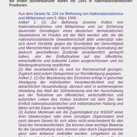
die ersten Bundeskanzler waren vor 1945 in nationalsozialistischen
Positionen.
Aus dem
Gesetz Nr. 104 zur Befreiung von Nationalsozialismus
und Militarismus
vom 5. März 1946
Artikel 1. (1) Zur Befreiung unseres Volkes von
Nationalsozialismus und Militarismus und zur Sicherung
dauernder Grundlagen eines deutschen demokratischen
Staatslebens im Frieden mit der Welt werden alle, die die
nationalsozialistische Gewaltherrschaft aktiv unterstützt oder
sich durch Verstöße gegen die Grundsätze der Gerechtigkeit
und Menschlichkeit oder durch eigensüchtige Ausnutzung der
dadurch geschaffenen Zustände verantwortlich gemacht
haben, von der Einflußnahme auf das öffentliche,
wirtschaftliche und kulturelle Leben ausgeschlossen und zur
Wiedergutmachung verpflichtet.
(2) Wer verantwortlich ist, wird zur Rechenschaft gezogen.
Zugleich wird jedem Gelegenheit zur Rechtfertigung gegeben.
Artikel 2. (1) Die Beurteilung des Einzelnen erfolgt in gerechter
Abwägung der individuellen Verantwortlichkeit und der
tatsächlichen Gesamthaltung; darnach wird in wohlerwogener
Abstufung das Maß der Sühneleistung und der Ausschaltung
aus der Teilnahme am öffentlichen, wirtschaftlichen und
kulturellen Leben des Volkes bestimmt mit dem Ziel, den
Einfluß nationalsozialistischer und militaristischer Haltung und
Ideen auf die Dauer zu beseitigen.
(2) Äußere Merkmale wie die Zugehörigkeit zur NSDAP, einer
ihrer Gliederungen oder einer sonstigen Organisation sind
nach diesem Gesetz für sich allein nicht entscheidend für den
Grad der Verantwortlichkeit. Sie können zwar wichtige Beweise
für die Gesamthaltung sein, können aber durch Gegenbeweise
ganz oder teilweise entkräftet werden. Umgekehrt ist die