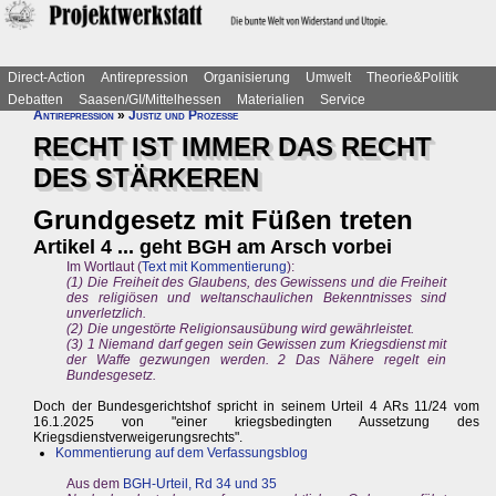
Direct-Action
Antirepression
Organisierung
Umwelt
Theorie&Politik
Debatten
Saasen/GI/Mittelhessen
Materialien
Service
Antirepression
»
Justiz und Prozesse
RECHT IST IMMER DAS RECHT
DES STÄRKEREN
Grundgesetz mit Füßen treten
Artikel 4 ... geht BGH am Arsch vorbei
Im Wortlaut (
Text mit Kommentierung
):
(1) Die Freiheit des Glaubens, des Gewissens und die Freiheit
des religiösen und weltanschaulichen Bekenntnisses sind
unverletzlich.
(2) Die ungestörte Religionsausübung wird gewährleistet.
(3) 1 Niemand darf gegen sein Gewissen zum Kriegsdienst mit
der Waffe gezwungen werden. 2 Das Nähere regelt ein
Bundesgesetz.
Doch der Bundesgerichtshof spricht in seinem Urteil 4 ARs 11/24 vom
16.1.2025 von "einer kriegsbedingten Aussetzung des
Kriegsdienstverweigerungsrechts".
Kommentierung auf dem Verfassungsblog
Aus dem
BGH-Urteil, Rd 34 und 35