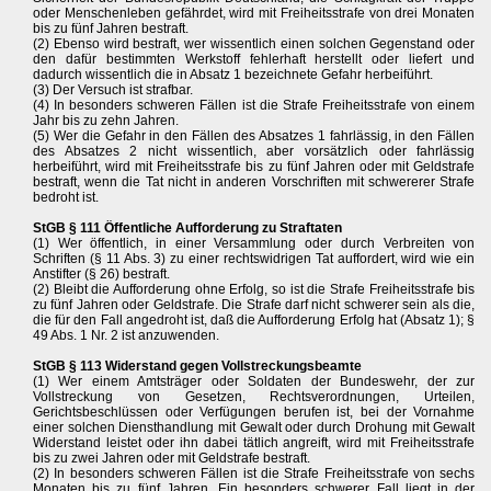
oder Menschenleben gefährdet, wird mit Freiheitsstrafe von drei Monaten
bis zu fünf Jahren bestraft.
(2) Ebenso wird bestraft, wer wissentlich einen solchen Gegenstand oder
den dafür bestimmten Werkstoff fehlerhaft herstellt oder liefert und
dadurch wissentlich die in Absatz 1 bezeichnete Gefahr herbeiführt.
(3) Der Versuch ist strafbar.
(4) In besonders schweren Fällen ist die Strafe Freiheitsstrafe von einem
Jahr bis zu zehn Jahren.
(5) Wer die Gefahr in den Fällen des Absatzes 1 fahrlässig, in den Fällen
des Absatzes 2 nicht wissentlich, aber vorsätzlich oder fahrlässig
herbeiführt, wird mit Freiheitsstrafe bis zu fünf Jahren oder mit Geldstrafe
bestraft, wenn die Tat nicht in anderen Vorschriften mit schwererer Strafe
bedroht ist.
StGB § 111 Öffentliche Aufforderung zu Straftaten
(1) Wer öffentlich, in einer Versammlung oder durch Verbreiten von
Schriften (§ 11 Abs. 3) zu einer rechtswidrigen Tat auffordert, wird wie ein
Anstifter (§ 26) bestraft.
(2) Bleibt die Aufforderung ohne Erfolg, so ist die Strafe Freiheitsstrafe bis
zu fünf Jahren oder Geldstrafe. Die Strafe darf nicht schwerer sein als die,
die für den Fall angedroht ist, daß die Aufforderung Erfolg hat (Absatz 1); §
49 Abs. 1 Nr. 2 ist anzuwenden.
StGB § 113 Widerstand gegen Vollstreckungsbeamte
(1) Wer einem Amtsträger oder Soldaten der Bundeswehr, der zur
Vollstreckung von Gesetzen, Rechtsverordnungen, Urteilen,
Gerichtsbeschlüssen oder Verfügungen berufen ist, bei der Vornahme
einer solchen Diensthandlung mit Gewalt oder durch Drohung mit Gewalt
Widerstand leistet oder ihn dabei tätlich angreift, wird mit Freiheitsstrafe
bis zu zwei Jahren oder mit Geldstrafe bestraft.
(2) In besonders schweren Fällen ist die Strafe Freiheitsstrafe von sechs
Monaten bis zu fünf Jahren. Ein besonders schwerer Fall liegt in der