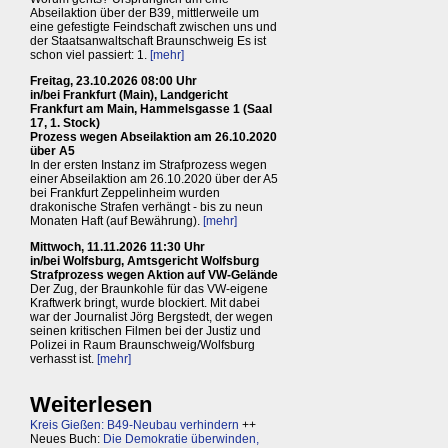
Abseilaktion über der B39, mittlerweile um
eine gefestigte Feindschaft zwischen uns und
der Staatsanwaltschaft Braunschweig Es ist
schon viel passiert: 1.
[mehr]
Freitag, 23.10.2026 08:00 Uhr
in/bei Frankfurt (Main), Landgericht
Frankfurt am Main, Hammelsgasse 1 (Saal
17, 1. Stock)
Prozess wegen Abseilaktion am 26.10.2020
über A5
In der ersten Instanz im Strafprozess wegen
einer Abseilaktion am 26.10.2020 über der A5
bei Frankfurt Zeppelinheim wurden
drakonische Strafen verhängt - bis zu neun
Monaten Haft (auf Bewährung).
[mehr]
Mittwoch, 11.11.2026 11:30 Uhr
in/bei Wolfsburg, Amtsgericht Wolfsburg
Strafprozess wegen Aktion auf VW-Gelände
Der Zug, der Braunkohle für das VW-eigene
Kraftwerk bringt, wurde blockiert. Mit dabei
war der Journalist Jörg Bergstedt, der wegen
seinen kritischen Filmen bei der Justiz und
Polizei in Raum Braunschweig/Wolfsburg
verhasst ist.
[mehr]
Weiterlesen
Kreis Gießen: B49-Neubau verhindern
++
Neues Buch:
Die Demokratie überwinden,