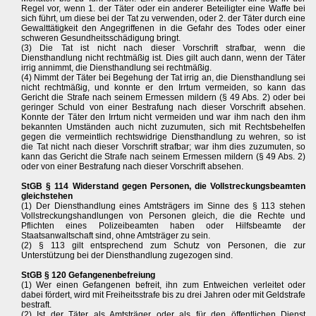
Regel vor, wenn 1. der Täter oder ein anderer Beteiligter eine Waffe bei
sich führt, um diese bei der Tat zu verwenden, oder 2. der Täter durch eine
Gewalttätigkeit den Angegriffenen in die Gefahr des Todes oder einer
schweren Gesundheitsschädigung bringt.
(3) Die Tat ist nicht nach dieser Vorschrift strafbar, wenn die
Diensthandlung nicht rechtmäßig ist. Dies gilt auch dann, wenn der Täter
irrig annimmt, die Diensthandlung sei rechtmäßig.
(4) Nimmt der Täter bei Begehung der Tat irrig an, die Diensthandlung sei
nicht rechtmäßig, und konnte er den Irrtum vermeiden, so kann das
Gericht die Strafe nach seinem Ermessen mildern (§ 49 Abs. 2) oder bei
geringer Schuld von einer Bestrafung nach dieser Vorschrift absehen.
Konnte der Täter den Irrtum nicht vermeiden und war ihm nach den ihm
bekannten Umständen auch nicht zuzumuten, sich mit Rechtsbehelfen
gegen die vermeintlich rechtswidrige Diensthandlung zu wehren, so ist
die Tat nicht nach dieser Vorschrift strafbar; war ihm dies zuzumuten, so
kann das Gericht die Strafe nach seinem Ermessen mildern (§ 49 Abs. 2)
oder von einer Bestrafung nach dieser Vorschrift absehen.
StGB § 114 Widerstand gegen Personen, die Vollstreckungsbeamten
gleichstehen
(1) Der Diensthandlung eines Amtsträgers im Sinne des § 113 stehen
Vollstreckungshandlungen von Personen gleich, die die Rechte und
Pflichten eines Polizeibeamten haben oder Hilfsbeamte der
Staatsanwaltschaft sind, ohne Amtsträger zu sein.
(2) § 113 gilt entsprechend zum Schutz von Personen, die zur
Unterstützung bei der Diensthandlung zugezogen sind.
StGB § 120 Gefangenenbefreiung
(1) Wer einen Gefangenen befreit, ihn zum Entweichen verleitet oder
dabei fördert, wird mit Freiheitsstrafe bis zu drei Jahren oder mit Geldstrafe
bestraft.
(2) Ist der Täter als Amtsträger oder als für den öffentlichen Dienst