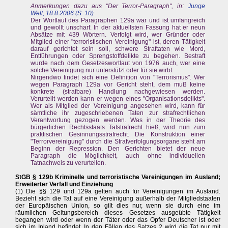
Anmerkungen dazu aus "Der Terror-Paragraph", in:
Junge
Welt, 18.8.2006 (S. 10)
Der Wortlaut des Paragraphen 129a war und ist umfangreich
und gewollt unscharf. In der aktuellsten Fassung hat er neun
Absätze mit 439 Wörtern. Verfolgt wird, wer Gründer oder
Mitglied einer "terroristischen Vereinigung" ist, deren Tätigkeit
darauf gerichtet sein soll, schwere Straftaten wie Mord,
Entführungen oder Sprengstoffdelikte zu begehen. Bestraft
wurde nach dem Gesetzeswortlaut von 1976 auch, wer eine
solche Vereinigung nur unterstützt oder für sie wirbt.
Nirgendwo findet sich eine Definition von "Terrorismus". Wer
wegen Paragraph 129a vor Gericht steht, dem muß keine
konkrete (strafbare) Handlung nachgewiesen werden.
Verurteilt werden kann er wegen eines "Organisationsdelikts".
Wer als Mitglied der Vereinigung angesehen wird, kann für
sämtliche ihr zugeschriebenen Taten zur strafrechtlichen
Verantwortung gezogen werden. Was in der Theorie des
bürgerlichen Rechtsstaats Tatstrafrecht hieß, wird nun zum
praktischen Gesinnungsstrafrecht. Die Konstruktion einer
"Terrorvereinigung" durch die Strafverfolgungsorgane steht am
Beginn der Repression. Den Gerichten bietet der neue
Paragraph die Möglichkeit, auch ohne individuellen
Tatnachweis zu verurteilen.
StGB § 129b Kriminelle und terroristische Vereinigungen im Ausland;
Erweiterter Verfall und Einziehung
(1) Die §§ 129 und 129a gelten auch für Vereinigungen im Ausland.
Bezieht sich die Tat auf eine Vereinigung außerhalb der Mitgliedstaaten
der Europäischen Union, so gilt dies nur, wenn sie durch eine im
räumlichen Geltungsbereich dieses Gesetzes ausgeübte Tätigkeit
begangen wird oder wenn der Täter oder das Opfer Deutscher ist oder
sich im Inland befindet. In den Fällen des Satzes 2 wird die Tat nur mit