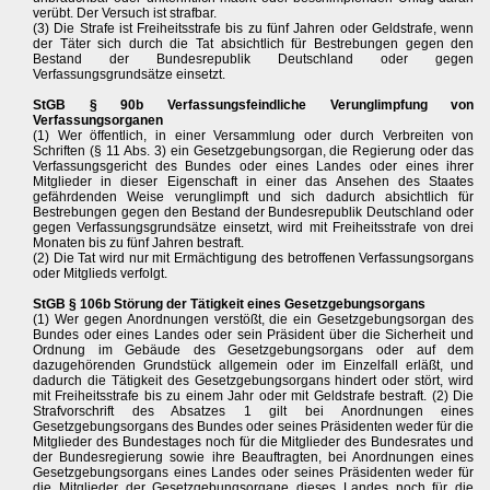
verübt. Der Versuch ist strafbar.
(3) Die Strafe ist Freiheitsstrafe bis zu fünf Jahren oder Geldstrafe, wenn
der Täter sich durch die Tat absichtlich für Bestrebungen gegen den
Bestand der Bundesrepublik Deutschland oder gegen
Verfassungsgrundsätze einsetzt.
StGB § 90b Verfassungsfeindliche Verunglimpfung von
Verfassungsorganen
(1) Wer öffentlich, in einer Versammlung oder durch Verbreiten von
Schriften (§ 11 Abs. 3) ein Gesetzgebungsorgan, die Regierung oder das
Verfassungsgericht des Bundes oder eines Landes oder eines ihrer
Mitglieder in dieser Eigenschaft in einer das Ansehen des Staates
gefährdenden Weise verunglimpft und sich dadurch absichtlich für
Bestrebungen gegen den Bestand der Bundesrepublik Deutschland oder
gegen Verfassungsgrundsätze einsetzt, wird mit Freiheitsstrafe von drei
Monaten bis zu fünf Jahren bestraft.
(2) Die Tat wird nur mit Ermächtigung des betroffenen Verfassungsorgans
oder Mitglieds verfolgt.
StGB § 106b Störung der Tätigkeit eines Gesetzgebungsorgans
(1) Wer gegen Anordnungen verstößt, die ein Gesetzgebungsorgan des
Bundes oder eines Landes oder sein Präsident über die Sicherheit und
Ordnung im Gebäude des Gesetzgebungsorgans oder auf dem
dazugehörenden Grundstück allgemein oder im Einzelfall erläßt, und
dadurch die Tätigkeit des Gesetzgebungsorgans hindert oder stört, wird
mit Freiheitsstrafe bis zu einem Jahr oder mit Geldstrafe bestraft. (2) Die
Strafvorschrift des Absatzes 1 gilt bei Anordnungen eines
Gesetzgebungsorgans des Bundes oder seines Präsidenten weder für die
Mitglieder des Bundestages noch für die Mitglieder des Bundesrates und
der Bundesregierung sowie ihre Beauftragten, bei Anordnungen eines
Gesetzgebungsorgans eines Landes oder seines Präsidenten weder für
die Mitglieder der Gesetzgebungsorgane dieses Landes noch für die