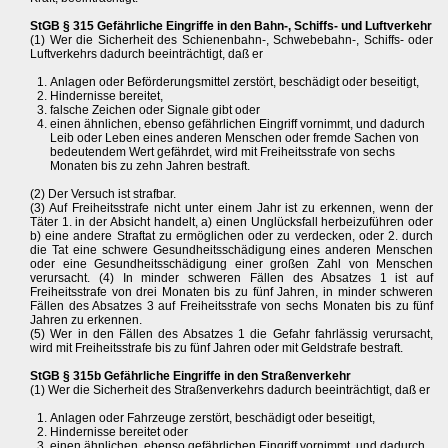
StGB § 315 Gefährliche Eingriffe in den Bahn-, Schiffs- und Luftverkehr
(1) Wer die Sicherheit des Schienenbahn-, Schwebebahn-, Schiffs- oder
Luftverkehrs dadurch beeinträchtigt, daß er
Anlagen oder Beförderungsmittel zerstört, beschädigt oder beseitigt,
Hindernisse bereitet,
falsche Zeichen oder Signale gibt oder
einen ähnlichen, ebenso gefährlichen Eingriff vornimmt, und dadurch
Leib oder Leben eines anderen Menschen oder fremde Sachen von
bedeutendem Wert gefährdet, wird mit Freiheitsstrafe von sechs
Monaten bis zu zehn Jahren bestraft.
(2) Der Versuch ist strafbar.
(3) Auf Freiheitsstrafe nicht unter einem Jahr ist zu erkennen, wenn der
Täter 1. in der Absicht handelt, a) einen Unglücksfall herbeizuführen oder
b) eine andere Straftat zu ermöglichen oder zu verdecken, oder 2. durch
die Tat eine schwere Gesundheitsschädigung eines anderen Menschen
oder eine Gesundheitsschädigung einer großen Zahl von Menschen
verursacht. (4) In minder schweren Fällen des Absatzes 1 ist auf
Freiheitsstrafe von drei Monaten bis zu fünf Jahren, in minder schweren
Fällen des Absatzes 3 auf Freiheitsstrafe von sechs Monaten bis zu fünf
Jahren zu erkennen.
(5) Wer in den Fällen des Absatzes 1 die Gefahr fahrlässig verursacht,
wird mit Freiheitsstrafe bis zu fünf Jahren oder mit Geldstrafe bestraft.
StGB § 315b Gefährliche Eingriffe in den Straßenverkehr
(1) Wer die Sicherheit des Straßenverkehrs dadurch beeinträchtigt, daß er
Anlagen oder Fahrzeuge zerstört, beschädigt oder beseitigt,
Hindernisse bereitet oder
einen ähnlichen, ebenso gefährlichen Eingriff vornimmt, und dadurch