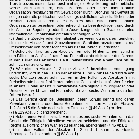
1 bis 5 bezeichneten Taten bestimmt ist, die Bevölkerung auf erhebliche
Weise einzuschüchtern, eine Behörde oder eine internationale
Organisation rechtswidrig mit Gewalt oder durch Drohung mit Gewalt zu
nötigen oder die politischen, verfassungsrechtlichen, wirtschaftlichen oder
sozialen Grundstrukturen eines Staates oder einer internationalen
Organisation zu beseitigen oder erheblich zu beeinträchtigen, und durch
die Art ihrer Begehung oder ihre Auswirkungen einen Staat oder eine
internationale Organisation erheblich schädigen kann.
(3) Sind die Zwecke oder die Tätigkeit der Vereinigung darauf gerichtet,
eine der in Absatz 1 und 2 bezeichneten Straftaten anzudrohen, ist auf
Freiheitsstrafe von sechs Monaten bis zu fünf Jahren zu erkennen.
(4) Gehört der Täter zu den Rädelsführern oder Hintermännern, so ist in
den Fällen der Absätze 1 und 2 auf Freiheitsstrafe nicht unter drei Jahren,
in den Fällen des Absatzes 3 auf Freiheitsstrafe von einem Jahr bis zu
zehn Jahren zu erkennen.
(5) Wer eine in Absatz 1, 2 oder Absatz 3 bezeichnete Vereinigung
unterstützt, wird in den Fällen der Absätze 1 und 2 mit Freiheitsstrafe von
sechs Monaten bis zu zehn Jahren, in den Fällen des Absatzes 3 mit
Freiheitsstrafe bis zu fünf Jahren oder mit Geldstrafe bestraft. Wer für eine
in Absatz 1 oder Absatz 2 bezeichnete Vereinigung um Mitglieder oder
Unterstützer wirbt, wird mit Freiheitsstrafe von sechs Monaten bis zu fünf
Jahren bestraft.
(6) Das Gericht kann bei Beteiligten, deren Schuld gering und deren
Mitwirkung von untergeordneter Bedeutung ist, in den Fällen der Absätze
1, 2, 3 und 5 die Strafe nach seinem Ermessen (§ 49 Abs. 2) mildern.
(7) § 129 Abs. 6 gilt entsprechend.
(8) Neben einer Freiheitsstrafe von mindestens sechs Monaten kann das
Gericht die Fähigkeit, öffentliche Ämter zu bekleiden, und die Fähigkeit,
Rechte aus öffentlichen Wahlen zu erlangen, aberkennen (§ 45 Abs. 2).
(9) In den Fällen der Absätze 1, 2 und 4 kann das Gericht
Führungsaufsicht anordnen (§ 68 Abs. 1).