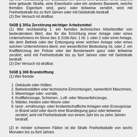
eine gebaute Straße, eine Eisenbahn oder ein anderes Bauwerk, welche
fremdes Eigentum sind, ganz oder teilweise zerstört, wird mit
Freiheitsstrafe bis zu fünf Jahren oder mit Geldstrafe bestraft.
(2) Der Versuch ist strafbar.
StGB § 305a Zerstörung wichtiger Arbeitsmittel
(1) Wer rechtswidrig 1. ein fremdes technisches Arbeitsmittel von
bedeutendem Wert, das für die Errichtung einer Anlage oder eines
Unternehmens im Sinne des § 316b Abs. 1 Nr. 1 oder 2 oder einer Anlage,
die dem Betrieb oder der Entsorgung einer solchen Anlage oder eines
solchen Unternehmens dient, von wesentlicher Bedeutung ist, oder 2. ein
Kraftfahrzeug der Polizei oder der Bundeswehr ganz oder teilweise
zerstört, wird mit Freiheitsstrafe bis zu fünf Jahren oder mit Geldstrafe
bestraft.
(2) Der Versuch ist strafbar.
StGB § 306 Brandstiftung
(1) Wer fremde
Gebäude oder Hütten,
Betriebsstätten oder technische Einrichtungen, namentlich Maschinen,
Warenlager oder -vorräte,
Kraftfahrzeuge, Schienen-, Luft- oder Wasserfahrzeuge,
Wälder, Heiden oder Moore oder
land-, ernährungs- oder forstwirtschaftliche Anlagen oder Erzeugnisse
in Brand setzt oder durch eine Brandlegung ganz oder teilweise
zerstört, wird mit Freiheitsstrafe von einem Jahr bis zu zehn Jahren
bestraft.
(2) In minder schweren Fällen ist die Strafe Freiheitsstrafe von sechs
Monaten bis zu fünf Jahren.