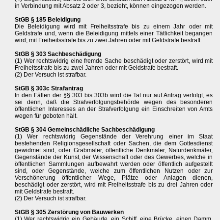
in Verbindung mit Absatz 2 oder 3, bezieht, können eingezogen werden.
StGB § 185 Beleidigung
Die Beleidigung wird mit Freiheitsstrafe bis zu einem Jahr oder mit
Geldstrafe und, wenn die Beleidigung mittels einer Tätlichkeit begangen
wird, mit Freiheitsstrafe bis zu zwei Jahren oder mit Geldstrafe bestraft.
StGB § 303 Sachbeschädigung
(1) Wer rechtswidrig eine fremde Sache beschädigt oder zerstört, wird mit
Freiheitsstrafe bis zu zwei Jahren oder mit Geldstrafe bestraft.
(2) Der Versuch ist strafbar.
StGB § 303c Strafantrag
In den Fällen der §§ 303 bis 303b wird die Tat nur auf Antrag verfolgt, es
sei denn, daß die Strafverfolgungsbehörde wegen des besonderen
öffentlichen Interesses an der Strafverfolgung ein Einschreiten von Amts
wegen für geboten hält.
StGB § 304 Gemeinschädliche Sachbeschädigung
(1) Wer rechtswidrig Gegenstände der Verehrung einer im Staat
bestehenden Religionsgesellschaft oder Sachen, die dem Gottesdienst
gewidmet sind, oder Grabmäler, öffentliche Denkmäler, Naturdenkmäler,
Gegenstände der Kunst, der Wissenschaft oder des Gewerbes, welche in
öffentlichen Sammlungen aufbewahrt werden oder öffentlich aufgestellt
sind, oder Gegenstände, welche zum öffentlichen Nutzen oder zur
Verschönerung öffentlicher Wege, Plätze oder Anlagen dienen,
beschädigt oder zerstört, wird mit Freiheitsstrafe bis zu drei Jahren oder
mit Geldstrafe bestraft.
(2) Der Versuch ist strafbar.
StGB § 305 Zerstörung von Bauwerken
(1) Wer rechtswidrig ein Gebäude, ein Schiff, eine Brücke, einen Damm,