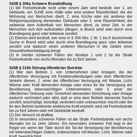
StGB § 306a Schwere Brandstiftung
(1) Mit Freiheitsstrafe nicht unter einem Jahr wird bestraft, wer 1. ein
Gebäude, ein Schiff, eine Hütte oder eine andere Räumlichkeit, die der
Wohnung von Menschen dient, 2. eine Kirche oder ein anderes der
Religionsausübung dienendes Gebäude oder 3. eine Räumlichkeit, die
zeitweise dem Aufenthalt von Menschen dient, zu einer Zeit, in der
Menschen sich dort aufzuhalten pflegen, in Brand setzt oder durch eine
Brandlegung ganz oder teilweise zerstört.
(2) Ebenso wird bestraft, wer eine in § 306 Abs. 1 Nr. 1 bis 6 bezeichnete
Sache in Brand setzt oder durch eine Brandlegung ganz oder teilweise
zerstört und dadurch einen anderen Menschen in die Gefahr einer
Gesundheitsschädigung bringt.
(3) In minder schweren Fällen der Absätze 1 und 2 ist die Strafe
Freiheitsstrafe von sechs Monaten bis zu fünf Jahren.
StGB § 316b Störung öffentlicher Betriebe
(1) Wer den Betrieb 1. von Unternehmen oder Anlagen, die der
öffentlichen Versorgung mit Postdienstleistungen oder dem öffentlichen
Verkehr dienen, 2. einer der öffentlichen Versorgung mit Wasser, Licht,
Wärme oder Kraft dienenden Anlage oder eines für die Versorgung der
Bevölkerung lebenswichtigen Unternehmens oder 3. einer der
öffentlichen Ordnung oder Sicherheit dienenden Einrichtung oder Anlage
dadurch verhindert oder stört, daß er eine dem Betrieb dienende Sache
zerstört, beschädigt, beseitigt, verändert oder unbrauchbar macht oder die
für den Betrieb bestimmte elektrische Kraft entzieht, wird mit Freiheitsstrafe
bis zu fünf Jahren oder mit Geldstrafe bestraft.
(2) Der Versuch ist strafbar.
(3) In besonders schweren Fällen ist die Strafe Freiheitsstrafe von sechs
Monaten bis zu zehn Jahren. Ein besonders schwerer Fall liegt in der
Regel vor, wenn der Täter durch die Tat die Versorgung der Bevölkerung
mit lebenswichtigen Gütern, insbesondere mit Wasser, Licht, Wärme oder
Kraft, beeinträchtigt.