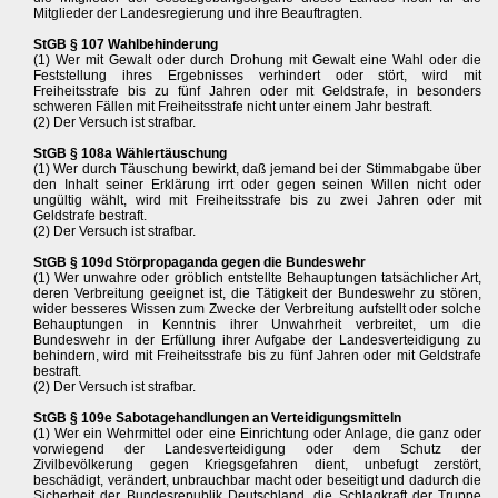
Mitglieder der Landesregierung und ihre Beauftragten.
StGB § 107 Wahlbehinderung
(1) Wer mit Gewalt oder durch Drohung mit Gewalt eine Wahl oder die
Feststellung ihres Ergebnisses verhindert oder stört, wird mit
Freiheitsstrafe bis zu fünf Jahren oder mit Geldstrafe, in besonders
schweren Fällen mit Freiheitsstrafe nicht unter einem Jahr bestraft.
(2) Der Versuch ist strafbar.
StGB § 108a Wählertäuschung
(1) Wer durch Täuschung bewirkt, daß jemand bei der Stimmabgabe über
den Inhalt seiner Erklärung irrt oder gegen seinen Willen nicht oder
ungültig wählt, wird mit Freiheitsstrafe bis zu zwei Jahren oder mit
Geldstrafe bestraft.
(2) Der Versuch ist strafbar.
StGB § 109d Störpropaganda gegen die Bundeswehr
(1) Wer unwahre oder gröblich entstellte Behauptungen tatsächlicher Art,
deren Verbreitung geeignet ist, die Tätigkeit der Bundeswehr zu stören,
wider besseres Wissen zum Zwecke der Verbreitung aufstellt oder solche
Behauptungen in Kenntnis ihrer Unwahrheit verbreitet, um die
Bundeswehr in der Erfüllung ihrer Aufgabe der Landesverteidigung zu
behindern, wird mit Freiheitsstrafe bis zu fünf Jahren oder mit Geldstrafe
bestraft.
(2) Der Versuch ist strafbar.
StGB § 109e Sabotagehandlungen an Verteidigungsmitteln
(1) Wer ein Wehrmittel oder eine Einrichtung oder Anlage, die ganz oder
vorwiegend der Landesverteidigung oder dem Schutz der
Zivilbevölkerung gegen Kriegsgefahren dient, unbefugt zerstört,
beschädigt, verändert, unbrauchbar macht oder beseitigt und dadurch die
Sicherheit der Bundesrepublik Deutschland, die Schlagkraft der Truppe