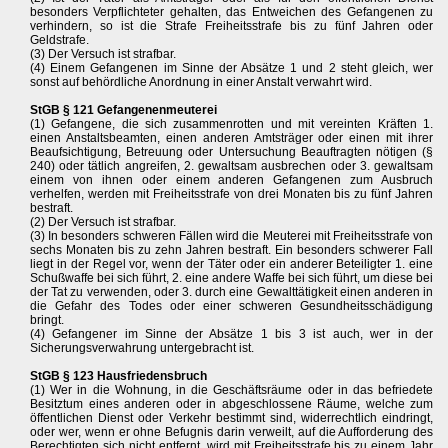
besonders Verpflichteter gehalten, das Entweichen des Gefangenen zu
verhindern, so ist die Strafe Freiheitsstrafe bis zu fünf Jahren oder
Geldstrafe.
(3) Der Versuch ist strafbar.
(4) Einem Gefangenen im Sinne der Absätze 1 und 2 steht gleich, wer
sonst auf behördliche Anordnung in einer Anstalt verwahrt wird.
StGB § 121 Gefangenenmeuterei
(1) Gefangene, die sich zusammenrotten und mit vereinten Kräften 1.
einen Anstaltsbeamten, einen anderen Amtsträger oder einen mit ihrer
Beaufsichtigung, Betreuung oder Untersuchung Beauftragten nötigen (§
240) oder tätlich angreifen, 2. gewaltsam ausbrechen oder 3. gewaltsam
einem von ihnen oder einem anderen Gefangenen zum Ausbruch
verhelfen, werden mit Freiheitsstrafe von drei Monaten bis zu fünf Jahren
bestraft.
(2) Der Versuch ist strafbar.
(3) In besonders schweren Fällen wird die Meuterei mit Freiheitsstrafe von
sechs Monaten bis zu zehn Jahren bestraft. Ein besonders schwerer Fall
liegt in der Regel vor, wenn der Täter oder ein anderer Beteiligter 1. eine
Schußwaffe bei sich führt, 2. eine andere Waffe bei sich führt, um diese bei
der Tat zu verwenden, oder 3. durch eine Gewalttätigkeit einen anderen in
die Gefahr des Todes oder einer schweren Gesundheitsschädigung
bringt.
(4) Gefangener im Sinne der Absätze 1 bis 3 ist auch, wer in der
Sicherungsverwahrung untergebracht ist.
StGB § 123 Hausfriedensbruch
(1) Wer in die Wohnung, in die Geschäftsräume oder in das befriedete
Besitztum eines anderen oder in abgeschlossene Räume, welche zum
öffentlichen Dienst oder Verkehr bestimmt sind, widerrechtlich eindringt,
oder wer, wenn er ohne Befugnis darin verweilt, auf die Aufforderung des
Berechtigten sich nicht entfernt, wird mit Freiheitsstrafe bis zu einem Jahr