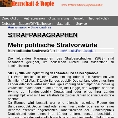
Direct-Action
Antirepression
Organisierung
Umwelt
Theorie&Politik
Debatten
Saasen/GI/Mittelhessen
Materialien
Service
Antirepression
»
Strafvorwürfe
STRAFPARAGRAPHEN
Mehr politische Strafvorwürfe
Mehr politische Strafvorwürfe
●
Irrtum/Vorsatz/Fahrlässigkeit
Die folgenden Paragraphen des Strafgesetzbuches (StGB) sind
besonders geeignet, um politischen Protest und Widerstand zu
kriminalisieren:
StGB § 90a Verunglimpfung des Staates und seiner Symbole
(1) Wer öffentlich, in einer Versammlung oder durch Verbreiten von
Schriften (§ 11 Abs. 3) 1. die Bundesrepublik Deutschland oder eines ihrer
Länder oder ihre verfassungsmäßige Ordnung beschimpft oder böswillig
verächtlich macht oder 2. die Farben, die Flagge, das Wappen oder die
Hymne der Bundesrepublik Deutschland oder eines ihrer Länder
verunglimpft, wird mit Freiheitsstrafe bis zu drei Jahren oder mit Geldstrafe
bestraft.
(2) Ebenso wird bestraft, wer eine öffentlich gezeigte Flagge der
Bundesrepublik Deutschland oder eines ihrer Länder oder ein von einer
Behörde öffentlich angebrachtes Hoheitszeichen der Bundesrepublik
Deutschland oder eines ihrer Länder entfernt, zerstört, beschädigt,
unbrauchbar oder unkenntlich macht oder beschimpfenden Unfug daran