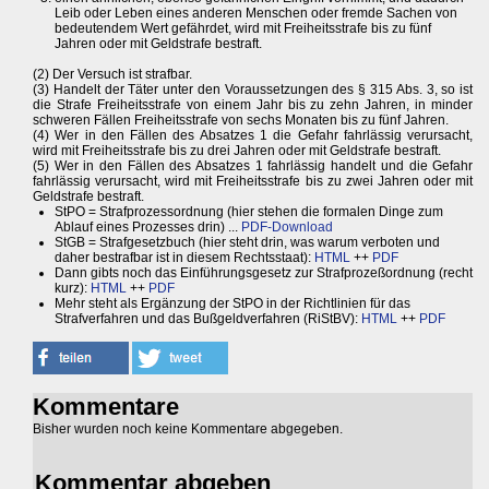
Leib oder Leben eines anderen Menschen oder fremde Sachen von
bedeutendem Wert gefährdet, wird mit Freiheitsstrafe bis zu fünf
Jahren oder mit Geldstrafe bestraft.
(2) Der Versuch ist strafbar.
(3) Handelt der Täter unter den Voraussetzungen des § 315 Abs. 3, so ist
die Strafe Freiheitsstrafe von einem Jahr bis zu zehn Jahren, in minder
schweren Fällen Freiheitsstrafe von sechs Monaten bis zu fünf Jahren.
(4) Wer in den Fällen des Absatzes 1 die Gefahr fahrlässig verursacht,
wird mit Freiheitsstrafe bis zu drei Jahren oder mit Geldstrafe bestraft.
(5) Wer in den Fällen des Absatzes 1 fahrlässig handelt und die Gefahr
fahrlässig verursacht, wird mit Freiheitsstrafe bis zu zwei Jahren oder mit
Geldstrafe bestraft.
StPO = Strafprozessordnung (hier stehen die formalen Dinge zum
Ablauf eines Prozesses drin) ...
PDF-Download
StGB = Strafgesetzbuch (hier steht drin, was warum verboten und
daher bestrafbar ist in diesem Rechtsstaat):
HTML
++
PDF
Dann gibts noch das Einführungsgesetz zur Strafprozeßordnung (recht
kurz):
HTML
++
PDF
Mehr steht als Ergänzung der StPO in der Richtlinien für das
Strafverfahren und das Bußgeldverfahren (RiStBV):
HTML
++
PDF
Kommentare
Bisher wurden noch keine Kommentare abgegeben.
Kommentar abgeben