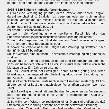
plündert oder bedeutenden Schaden an fremden Sachen anrichtet.
StGB § 129 Bildung krimineller Vereinigungen
(1) Wer eine Vereinigung gründet, deren Zwecke oder deren Tätigkeit
darauf gerichtet sind, Straftaten zu begehen, oder wer sich an einer
solchen Vereinigung als Mitglied beteiligt, für sie um Mitglieder oder
Unterstützer wirbt oder sie unterstützt, wird mit Freiheitsstrafe bis zu fünf
Jahren oder mit Geldstrafe bestraft.
(2) Absatz 1 ist nicht anzuwenden,
1. wenn die Vereinigung eine politische Partei ist, die das
Bundesverfassungsgericht nicht für verfassungswidrig erklärt hat,
2. wenn die Begehung von Straftaten nur ein Zweck oder eine Tätigkeit
von untergeordneter Bedeutung ist oder
3. soweit die Zwecke oder die Tätigkeit der Vereinigung Straftaten nach
den §§ 84 bis 87 betreffen.
(3) Der Versuch, eine in Absatz 1 bezeichnete Vereinigung zu gründen, ist
strafbar.
(4) Gehört der Täter zu den Rädelsführern oder Hintermännern oder liegt
sonst ein besonders schwerer Fall vor, so ist auf Freiheitsstrafe von sechs
Monaten bis zu fünf Jahren zu erkennen.
(5) Das Gericht kann bei Beteiligten, deren Schuld gering und deren
Mitwirkung von untergeordneter Bedeutung ist, von einer Bestrafung nach
den Absätzen 1 und 3 absehen.
(6) Das Gericht kann die Strafe nach seinem Ermessen mildern (§ 49 Abs.
2) oder von einer Bestrafung nach diesen Vorschriften absehen, wenn der
Täter
1. sich freiwillig und ernsthaft bemüht, das Fortbestehen der Vereinigung
oder die Begehung einer ihren Zielen entsprechenden Straftat zu
verhindern, oder
2. freiwillig sein Wissen so rechtzeitig einer Dienststelle offenbart, daß
Straftaten, deren Planung er kennt, noch verhindert werden können;
erreicht der Täter sein Ziel, das Fortbestehen der Vereinigung zu