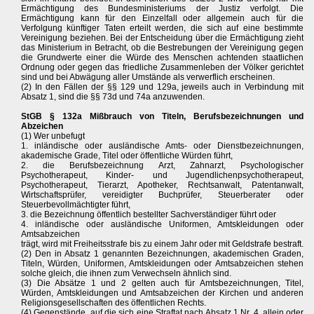
Ermächtigung des Bundesministeriums der Justiz verfolgt. Die
Ermächtigung kann für den Einzelfall oder allgemein auch für die
Verfolgung künftiger Taten erteilt werden, die sich auf eine bestimmte
Vereinigung beziehen. Bei der Entscheidung über die Ermächtigung zieht
das Ministerium in Betracht, ob die Bestrebungen der Vereinigung gegen
die Grundwerte einer die Würde des Menschen achtenden staatlichen
Ordnung oder gegen das friedliche Zusammenleben der Völker gerichtet
sind und bei Abwägung aller Umstände als verwerflich erscheinen.
(2) In den Fällen der §§ 129 und 129a, jeweils auch in Verbindung mit
Absatz 1, sind die §§ 73d und 74a anzuwenden.
StGB § 132a Mißbrauch von Titeln, Berufsbezeichnungen und
Abzeichen
(1) Wer unbefugt
1. inländische oder ausländische Amts- oder Dienstbezeichnungen,
akademische Grade, Titel oder öffentliche Würden führt,
2. die Berufsbezeichnung Arzt, Zahnarzt, Psychologischer
Psychotherapeut, Kinder- und Jugendlichenpsychotherapeut,
Psychotherapeut, Tierarzt, Apotheker, Rechtsanwalt, Patentanwalt,
Wirtschaftsprüfer, vereidigter Buchprüfer, Steuerberater oder
Steuerbevollmächtigter führt,
3. die Bezeichnung öffentlich bestellter Sachverständiger führt oder
4. inländische oder ausländische Uniformen, Amtskleidungen oder
Amtsabzeichen
trägt, wird mit Freiheitsstrafe bis zu einem Jahr oder mit Geldstrafe bestraft.
(2) Den in Absatz 1 genannten Bezeichnungen, akademischen Graden,
Titeln, Würden, Uniformen, Amtskleidungen oder Amtsabzeichen stehen
solche gleich, die ihnen zum Verwechseln ähnlich sind.
(3) Die Absätze 1 und 2 gelten auch für Amtsbezeichnungen, Titel,
Würden, Amtskleidungen und Amtsabzeichen der Kirchen und anderen
Religionsgesellschaften des öffentlichen Rechts.
(4) Gegenstände, auf die sich eine Straftat nach Absatz 1 Nr. 4, allein oder