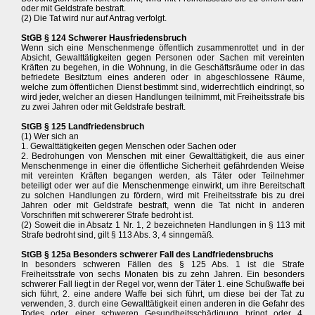
oder mit Geldstrafe bestraft.
(2) Die Tat wird nur auf Antrag verfolgt.
StGB § 124 Schwerer Hausfriedensbruch
Wenn sich eine Menschenmenge öffentlich zusammenrottet und in der
Absicht, Gewalttätigkeiten gegen Personen oder Sachen mit vereinten
Kräften zu begehen, in die Wohnung, in die Geschäftsräume oder in das
befriedete Besitztum eines anderen oder in abgeschlossene Räume,
welche zum öffentlichen Dienst bestimmt sind, widerrechtlich eindringt, so
wird jeder, welcher an diesen Handlungen teilnimmt, mit Freiheitsstrafe bis
zu zwei Jahren oder mit Geldstrafe bestraft.
StGB § 125 Landfriedensbruch
(1) Wer sich an
1. Gewalttätigkeiten gegen Menschen oder Sachen oder
2. Bedrohungen von Menschen mit einer Gewalttätigkeit, die aus einer
Menschenmenge in einer die öffentliche Sicherheit gefährdenden Weise
mit vereinten Kräften begangen werden, als Täter oder Teilnehmer
beteiligt oder wer auf die Menschenmenge einwirkt, um ihre Bereitschaft
zu solchen Handlungen zu fördern, wird mit Freiheitsstrafe bis zu drei
Jahren oder mit Geldstrafe bestraft, wenn die Tat nicht in anderen
Vorschriften mit schwererer Strafe bedroht ist.
(2) Soweit die in Absatz 1 Nr. 1, 2 bezeichneten Handlungen in § 113 mit
Strafe bedroht sind, gilt § 113 Abs. 3, 4 sinngemäß.
StGB § 125a Besonders schwerer Fall des Landfriedensbruchs
In besonders schweren Fällen des § 125 Abs. 1 ist die Strafe
Freiheitsstrafe von sechs Monaten bis zu zehn Jahren. Ein besonders
schwerer Fall liegt in der Regel vor, wenn der Täter 1. eine Schußwaffe bei
sich führt, 2. eine andere Waffe bei sich führt, um diese bei der Tat zu
verwenden, 3. durch eine Gewalttätigkeit einen anderen in die Gefahr des
Todes oder einer schweren Gesundheitsschädigung bringt oder 4.