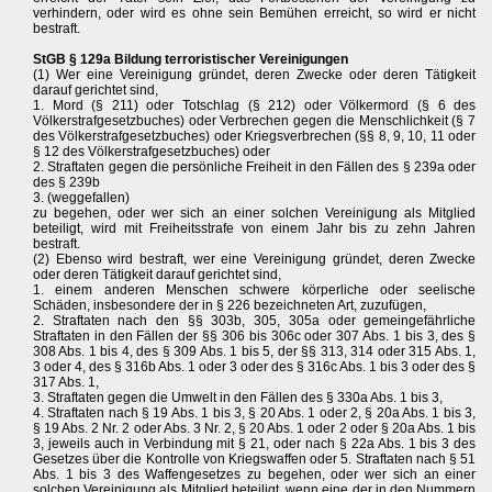
verhindern, oder wird es ohne sein Bemühen erreicht, so wird er nicht
bestraft.
StGB § 129a Bildung terroristischer Vereinigungen
(1) Wer eine Vereinigung gründet, deren Zwecke oder deren Tätigkeit
darauf gerichtet sind,
1. Mord (§ 211) oder Totschlag (§ 212) oder Völkermord (§ 6 des
Völkerstrafgesetzbuches) oder Verbrechen gegen die Menschlichkeit (§ 7
des Völkerstrafgesetzbuches) oder Kriegsverbrechen (§§ 8, 9, 10, 11 oder
§ 12 des Völkerstrafgesetzbuches) oder
2. Straftaten gegen die persönliche Freiheit in den Fällen des § 239a oder
des § 239b
3. (weggefallen)
zu begehen, oder wer sich an einer solchen Vereinigung als Mitglied
beteiligt, wird mit Freiheitsstrafe von einem Jahr bis zu zehn Jahren
bestraft.
(2) Ebenso wird bestraft, wer eine Vereinigung gründet, deren Zwecke
oder deren Tätigkeit darauf gerichtet sind,
1. einem anderen Menschen schwere körperliche oder seelische
Schäden, insbesondere der in § 226 bezeichneten Art, zuzufügen,
2. Straftaten nach den §§ 303b, 305, 305a oder gemeingefährliche
Straftaten in den Fällen der §§ 306 bis 306c oder 307 Abs. 1 bis 3, des §
308 Abs. 1 bis 4, des § 309 Abs. 1 bis 5, der §§ 313, 314 oder 315 Abs. 1,
3 oder 4, des § 316b Abs. 1 oder 3 oder des § 316c Abs. 1 bis 3 oder des §
317 Abs. 1,
3. Straftaten gegen die Umwelt in den Fällen des § 330a Abs. 1 bis 3,
4. Straftaten nach § 19 Abs. 1 bis 3, § 20 Abs. 1 oder 2, § 20a Abs. 1 bis 3,
§ 19 Abs. 2 Nr. 2 oder Abs. 3 Nr. 2, § 20 Abs. 1 oder 2 oder § 20a Abs. 1 bis
3, jeweils auch in Verbindung mit § 21, oder nach § 22a Abs. 1 bis 3 des
Gesetzes über die Kontrolle von Kriegswaffen oder 5. Straftaten nach § 51
Abs. 1 bis 3 des Waffengesetzes zu begehen, oder wer sich an einer
solchen Vereinigung als Mitglied beteiligt, wenn eine der in den Nummern