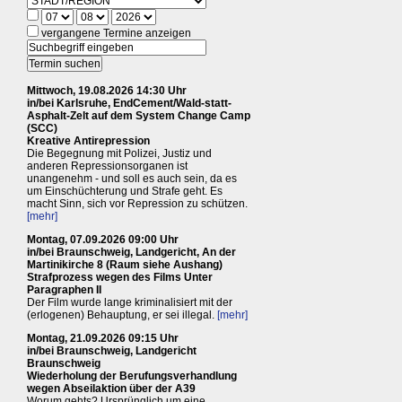
vergangene Termine anzeigen
Mittwoch, 19.08.2026 14:30 Uhr
in/bei Karlsruhe, EndCement/Wald-statt-
Asphalt-Zelt auf dem System Change Camp
(SCC)
Kreative Antirepression
Die Begegnung mit Polizei, Justiz und
anderen Repressionsorganen ist
unangenehm - und soll es auch sein, da es
um Einschüchterung und Strafe geht. Es
macht Sinn, sich vor Repression zu schützen.
[mehr]
Montag, 07.09.2026 09:00 Uhr
in/bei Braunschweig, Landgericht, An der
Martinikirche 8 (Raum siehe Aushang)
Strafprozess wegen des Films Unter
Paragraphen II
Der Film wurde lange kriminalisiert mit der
(erlogenen) Behauptung, er sei illegal.
[mehr]
Montag, 21.09.2026 09:15 Uhr
in/bei Braunschweig, Landgericht
Braunschweig
Wiederholung der Berufungsverhandlung
wegen Abseilaktion über der A39
Worum gehts? Ursprünglich um eine