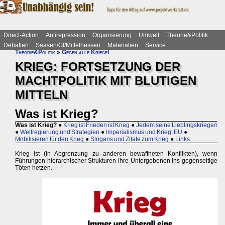
Direct-Action
Antirepression
Organisierung
Umwelt
Theorie&Politik
Debatten
Saasen/GI/Mittelhessen
Materialien
Service
Theorie&Politik
»
Gegen alle Kriege!
KRIEG: FORTSETZUNG DER
MACHTPOLITIK MIT BLUTIGEN
MITTELN
Was ist Krieg?
Was ist Krieg?
●
Krieg ist Frieden ist Krieg
●
Jedem seine Lieblingskriege/r
●
Weltregierung und Strategien
●
Imperialismus und Krieg: EU
●
Mobilisieren für den Krieg
●
Slogans und Zitate zum Krieg
●
Links
Krieg ist (in Abgrenzung zu anderen bewaffneten Konflikten), wenn
Führungen hierarchischer Strukturen ihre Untergebenen ins gegenseitige
Töten hetzen.