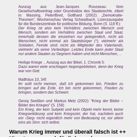
Auszug aus Jean-Jacques Rousseau: Vom
Gesellschaftsvertrag oder Grundsätze des Staatsrechts. zitiert
in: Massing, Peter/Breit, Gotthard (2002): „Demokratie-
Theorien“, Wochenschau Verlag Schwalbach, Lizenzausgabe
für die Bundeszentrale für politische Bildung, Bonn (S. 118 ff.):
Der Krieg ist also kein Verhältnis zwischen Mensch und
Mensch, sondern ein Verhältnis zwischen Staat und Staat,
innerhalb dessen die einzelnen nur gelegentlich, nicht als
Menschen, nicht einmal als Staatsbürger (*), vielmehr als
Soldaten, Feinde sind; nicht als Mitglieder des Vaterlands,
vielmehr als seine Verteidiger. Letztes Ende kann jeder Staat
nur andere Staaten zu Gegnern haben und nicht Menschen, ...
Heilige Kriege ... Auszug aus der Bibel, 1. Chronik 5:
Dazu waren viele erschlagen liegengeblieben, denn der Krieg
war von Gott.
Matthäus 10, 34f:
Ihr sollt nicht meinen, daß ich gekommen bin, Frieden zu
bringen auf die Erde. Ich bin nicht gekommen, Frieden zu
bringen, sondern das Schwert.
Georg Seeßlen und Markus Metz (2002): "Krieg der Bilder –
Bilder des Krieges" (S. 158)
Ein Krieg, der kein Subjekt und kein Objekt mehr kennt, keine
Kriegserklärung und kein Kriegsziel, der hat, nachdem auch
ein ›Sieg‹ nicht eigentlich mehr von Bedeutung ist, vor allem
eins als Sinn: sich selbst.
Warum Krieg immer und überall falsch ist ++