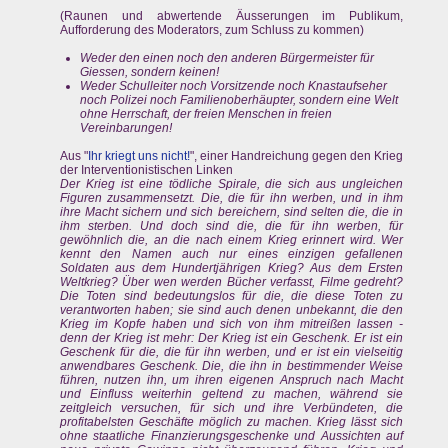
(Raunen und abwertende Äusserungen im Publikum,
Aufforderung des Moderators, zum Schluss zu kommen)
Weder den einen noch den anderen Bürgermeister für
Giessen, sondern keinen!
Weder Schulleiter noch Vorsitzende noch Knastaufseher
noch Polizei noch Familienoberhäupter, sondern eine Welt
ohne Herrschaft, der freien Menschen in freien
Vereinbarungen!
Aus "
Ihr kriegt uns nicht!
", einer Handreichung gegen den Krieg
der Interventionistischen Linken
Der Krieg ist eine tödliche Spirale, die sich aus ungleichen
Figuren zusammensetzt. Die, die für ihn werben, und in ihm
ihre Macht sichern und sich bereichern, sind selten die, die in
ihm sterben. Und doch sind die, die für ihn werben, für
gewöhnlich die, an die nach einem Krieg erinnert wird. Wer
kennt den Namen auch nur eines einzigen gefallenen
Soldaten aus dem Hundertjährigen Krieg? Aus dem Ersten
Weltkrieg? Über wen werden Bücher verfasst, Filme gedreht?
Die Toten sind bedeutungslos für die, die diese Toten zu
verantworten haben; sie sind auch denen unbekannt, die den
Krieg im Kopfe haben und sich von ihm mitreißen lassen -
denn der Krieg ist mehr: Der Krieg ist ein Geschenk. Er ist ein
Geschenk für die, die für ihn werben, und er ist ein vielseitig
anwendbares Geschenk. Die, die ihn in bestimmender Weise
führen, nutzen ihn, um ihren eigenen Anspruch nach Macht
und Einfluss weiterhin geltend zu machen, während sie
zeitgleich versuchen, für sich und ihre Verbündeten, die
profitabelsten Geschäfte möglich zu machen. Krieg lässt sich
ohne staatliche Finanzierungsgeschenke und Aussichten auf