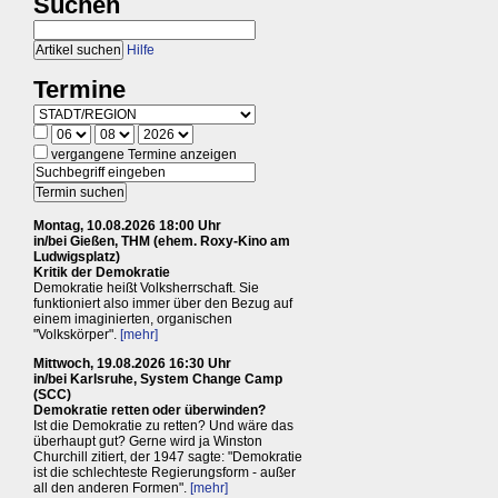
Suchen
Hilfe
Termine
vergangene Termine anzeigen
Montag, 10.08.2026 18:00 Uhr
in/bei Gießen, THM (ehem. Roxy-Kino am
Ludwigsplatz)
Kritik der Demokratie
Demokratie heißt Volksherrschaft. Sie
funktioniert also immer über den Bezug auf
einem imaginierten, organischen
"Volkskörper".
[mehr]
Mittwoch, 19.08.2026 16:30 Uhr
in/bei Karlsruhe, System Change Camp
(SCC)
Demokratie retten oder überwinden?
Ist die Demokratie zu retten? Und wäre das
überhaupt gut? Gerne wird ja Winston
Churchill zitiert, der 1947 sagte: "Demokratie
ist die schlechteste Regierungsform - außer
all den anderen Formen".
[mehr]