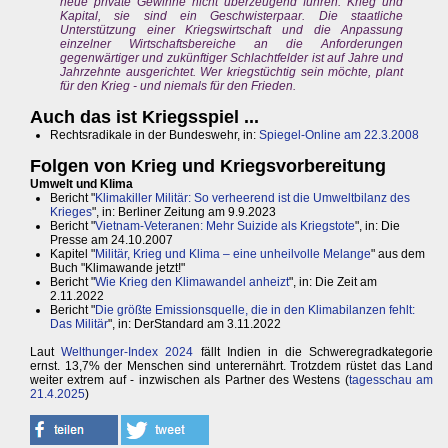
neue private Gewinne nicht überzeugend führen. Krieg und
Kapital, sie sind ein Geschwisterpaar. Die staatliche
Unterstützung einer Kriegswirtschaft und die Anpassung
einzelner Wirtschaftsbereiche an die Anforderungen
gegenwärtiger und zukünftiger Schlachtfelder ist auf Jahre und
Jahrzehnte ausgerichtet. Wer kriegstüchtig sein möchte, plant
für den Krieg - und niemals für den Frieden.
Auch das ist Kriegsspiel ...
Rechtsradikale in der Bundeswehr, in:
Spiegel-Online am 22.3.2008
Folgen von Krieg und Kriegsvorbereitung
Umwelt und Klima
Bericht "
Klimakiller Militär: So verheerend ist die Umweltbilanz des
Krieges
", in: Berliner Zeitung am 9.9.2023
Bericht "
Vietnam-Veteranen: Mehr Suizide als Kriegstote
", in: Die
Presse am 24.10.2007
Kapitel "
Militär, Krieg und Klima – eine unheilvolle Melange
" aus dem
Buch "Klimawande jetzt!"
Bericht "
Wie Krieg den Klimawandel anheizt
", in: Die Zeit am
2.11.2022
Bericht "
Die größte Emissionsquelle, die in den Klimabilanzen fehlt:
Das Militär
", in: DerStandard am 3.11.2022
Laut
Welthunger-Index 2024
fällt Indien in die Schweregradkategorie
ernst. 13,7% der Menschen sind unterernährt. Trotzdem rüstet das Land
weiter extrem auf - inzwischen als Partner des Westens (
tagesschau am
21.4.2025
)