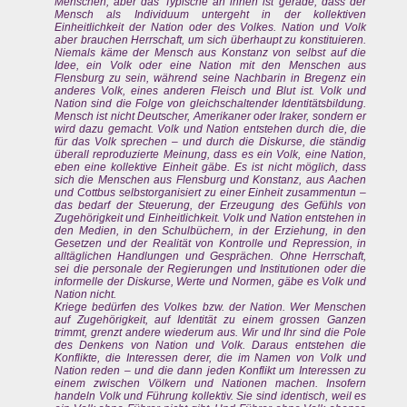
Menschen, aber das Typische an ihnen ist gerade, dass der
Mensch als Individuum untergeht in der kollektiven
Einheitlichkeit der Nation oder des Volkes. Nation und Volk
aber brauchen Herrschaft, um sich überhaupt zu konstituieren.
Niemals käme der Mensch aus Konstanz von selbst auf die
Idee, ein Volk oder eine Nation mit den Menschen aus
Flensburg zu sein, während seine Nachbarin in Bregenz ein
anderes Volk, eines anderen Fleisch und Blut ist. Volk und
Nation sind die Folge von gleichschaltender Identitätsbildung.
Mensch ist nicht Deutscher, Amerikaner oder Iraker, sondern er
wird dazu gemacht. Volk und Nation entstehen durch die, die
für das Volk sprechen – und durch die Diskurse, die ständig
überall reproduzierte Meinung, dass es ein Volk, eine Nation,
eben eine kollektive Einheit gäbe. Es ist nicht möglich, dass
sich die Menschen aus Flensburg und Konstanz, aus Aachen
und Cottbus selbstorganisiert zu einer Einheit zusammentun –
das bedarf der Steuerung, der Erzeugung des Gefühls von
Zugehörigkeit und Einheitlichkeit. Volk und Nation entstehen in
den Medien, in den Schulbüchern, in der Erziehung, in den
Gesetzen und der Realität von Kontrolle und Repression, in
alltäglichen Handlungen und Gesprächen. Ohne Herrschaft,
sei die personale der Regierungen und Institutionen oder die
informelle der Diskurse, Werte und Normen, gäbe es Volk und
Nation nicht.
Kriege bedürfen des Volkes bzw. der Nation. Wer Menschen
auf Zugehörigkeit, auf Identität zu einem grossen Ganzen
trimmt, grenzt andere wiederum aus. Wir und Ihr sind die Pole
des Denkens von Nation und Volk. Daraus entstehen die
Konflikte, die Interessen derer, die im Namen von Volk und
Nation reden – und die dann jeden Konflikt um Interessen zu
einem zwischen Völkern und Nationen machen. Insofern
handeln Volk und Führung kollektiv. Sie sind identisch, weil es