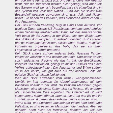
ein Volk ohne Führer nicht gibt. Und Führer ohne Volk ebenso
nicht. Nur die Menschen werden nicht gefragt, sind aber Teil
des Ganzen, weil sie nicht begreifen, dass sie eingefügt sind in
das System von Volk und Nation – und das sie selbst zum
Bestandteil desssen geworden sind, was Volk und Nation
bildet. Sie haben das verloren, was Menschen auszeichnen –
ihre Autonomie.
Der Blick auf den Irak-Krieg zeigt das alles sehr deutlich. Vor
wenigen Tagen hat das US-Repräsentantenhaus den Aufruf zu
einem Gebetstag verabschiedet. Darin soll das amerikanische
Volk beten für die Krieger in der Wüste, die zum Wohle eben
des Volkes dort kämpfen. So entsteht Identität, Bushs Reden
und die vieler amerikanischer PolitikerInnen, Medien, religiöser
FührerInnen organisieren das Volk, das sie als ihren
Legitimation wiederum brauchen.
Kein Stück anders auf der anderen Seite: Husseins Parolen
triefen vor völkischem und nationalem Stolz. Und selbst wo ein
solch widerliches Regime wie das im Irak die Bevölkerung
knechtet und schikaniert, gelingt es ihr, den Diskurs des einen
Volkes aufrechtzuerhalten. Die Amerikaner und Briten spüren
es in der Wüste, wie gut auch auf der anderen Seite die
geistige Gleichschaltung funktioniert.
Wer den Blick abwendet vom aktuell wahrgenommenen
Konflikt im Irak, bemerkt die Übereinstimmungen mit den
Konflikten überall in der Welt. Da kämpfen Menschen gegen
Menschen, aber die einen fühlen sich als Russen, die anderen
als Tscheschenen. Was eigentlich der Unterschied ist, wird
keiner genau sagen können, aber es reicht, um das Wir und Ihr
so stark zu konstruieren, dass aufeinander geschossen wird.
Wenn Nord- und Südkorea aufeinander treffen oder Israel und
Palästina, so sind es immer Menschen, die handeln. Aber sie
handeln eben nicht als Menschen, sondern als Teil des