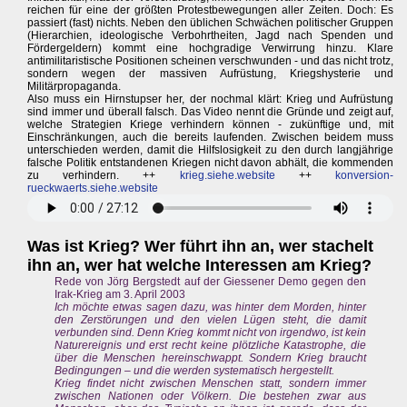
reichen für eine der größten Protestbewegungen aller Zeiten. Doch: Es
passiert (fast) nichts. Neben den üblichen Schwächen politischer Gruppen
(Hierarchien, ideologische Verbohrtheiten, Jagd nach Spenden und
Fördergeldern) kommt eine hochgradige Verwirrung hinzu. Klare
antimilitaristische Positionen scheinen verschwunden - und das nicht trotz,
sondern wegen der massiven Aufrüstung, Kriegshysterie und
Militärpropaganda.
Also muss ein Hirnstupser her, der nochmal klärt: Krieg und Aufrüstung
sind immer und überall falsch. Das Video nennt die Gründe und zeigt auf,
welche Strategien Kriege verhindern können - zukünftige und, mit
Einschränkungen, auch die bereits laufenden. Zwischen beidem muss
unterschieden werden, damit die Hilfslosigkeit zu den durch langjährige
falsche Politik entstandenen Kriegen nicht davon abhält, die kommenden
zu verhindern. ++
krieg.siehe.website
++
konversion-
rueckwaerts.siehe.website
Was ist Krieg? Wer führt ihn an, wer stachelt
ihn an, wer hat welche Interessen am Krieg?
Rede von Jörg Bergstedt auf der Giessener Demo gegen den
Irak-Krieg am 3. April 2003
Ich möchte etwas sagen dazu, was hinter dem Morden, hinter
den Zerstörungen und den vielen Lügen steht, die damit
verbunden sind. Denn Krieg kommt nicht von irgendwo, ist kein
Naturereignis und erst recht keine plötzliche Katastrophe, die
über die Menschen hereinschwappt. Sondern Krieg braucht
Bedingungen – und die werden systematisch hergestellt.
Krieg findet nicht zwischen Menschen statt, sondern immer
zwischen Nationen oder Völkern. Die bestehen zwar aus