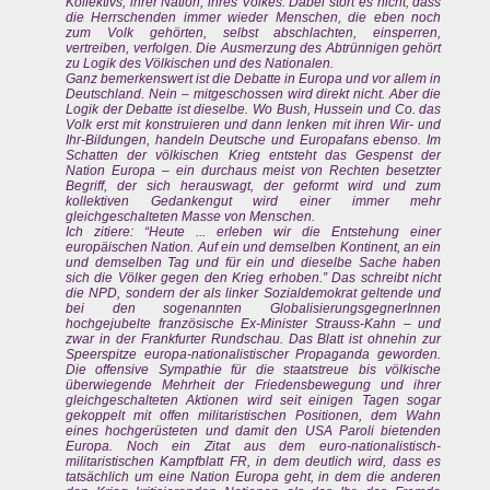
Kollektivs, ihrer Nation, ihres Volkes. Dabei stört es nicht, dass
die Herrschenden immer wieder Menschen, die eben noch
zum Volk gehörten, selbst abschlachten, einsperren,
vertreiben, verfolgen. Die Ausmerzung des Abtrünnigen gehört
zu Logik des Völkischen und des Nationalen.
Ganz bemerkenswert ist die Debatte in Europa und vor allem in
Deutschland. Nein – mitgeschossen wird direkt nicht. Aber die
Logik der Debatte ist dieselbe. Wo Bush, Hussein und Co. das
Volk erst mit konstruieren und dann lenken mit ihren Wir- und
Ihr-Bildungen, handeln Deutsche und Europafans ebenso. Im
Schatten der völkischen Krieg entsteht das Gespenst der
Nation Europa – ein durchaus meist von Rechten besetzter
Begriff, der sich herauswagt, der geformt wird und zum
kollektiven Gedankengut wird einer immer mehr
gleichgeschalteten Masse von Menschen.
Ich zitiere: “Heute ... erleben wir die Entstehung einer
europäischen Nation. Auf ein und demselben Kontinent, an ein
und demselben Tag und für ein und dieselbe Sache haben
sich die Völker gegen den Krieg erhoben.” Das schreibt nicht
die NPD, sondern der als linker Sozialdemokrat geltende und
bei den sogenannten GlobalisierungsgegnerInnen
hochgejubelte französische Ex-Minister Strauss-Kahn – und
zwar in der Frankfurter Rundschau. Das Blatt ist ohnehin zur
Speerspitze europa-nationalistischer Propaganda geworden.
Die offensive Sympathie für die staatstreue bis völkische
überwiegende Mehrheit der Friedensbewegung und ihrer
gleichgeschalteten Aktionen wird seit einigen Tagen sogar
gekoppelt mit offen militaristischen Positionen, dem Wahn
eines hochgerüsteten und damit den USA Paroli bietenden
Europa. Noch ein Zitat aus dem euro-nationalistisch-
militaristischen Kampfblatt FR, in dem deutlich wird, dass es
tatsächlich um eine Nation Europa geht, in dem die anderen