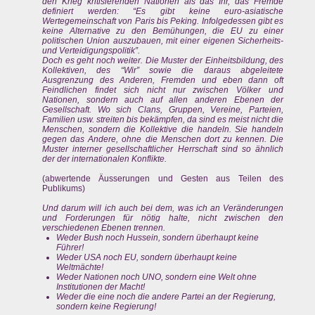
den Krieg kritisierenden Nationen als das Ihr, das Fremde
definiert werden: “Es gibt keine euro-asiatische
Wertegemeinschaft von Paris bis Peking. Infolgedessen gibt es
keine Alternative zu den Bemühungen, die EU zu einer
politischen Union auszubauen, mit einer eigenen Sicherheits-
und Verteidigungspolitik”.
Doch es geht noch weiter. Die Muster der Einheitsbildung, des
Kollektiven, des “Wir” sowie die daraus abgeleitete
Ausgrenzung des Anderen, Fremden und eben dann oft
Feindlichen findet sich nicht nur zwischen Völker und
Nationen, sondern auch auf allen anderen Ebenen der
Gesellschaft. Wo sich Clans, Gruppen, Vereine, Parteien,
Familien usw. streiten bis bekämpfen, da sind es meist nicht die
Menschen, sondern die Kollektive die handeln. Sie handeln
gegen das Andere, ohne die Menschen dort zu kennen. Die
Muster interner gesellschaftlicher Herrschaft sind so ähnlich
der der internationalen Konflikte.
(abwertende Äusserungen und Gesten aus Teilen des
Publikums)
Und darum will ich auch bei dem, was ich an Veränderungen
und Forderungen für nötig halte, nicht zwischen den
verschiedenen Ebenen trennen.
Weder Bush noch Hussein, sondern überhaupt keine
Führer!
Weder USA noch EU, sondern überhaupt keine
Weltmächte!
Weder Nationen noch UNO, sondern eine Welt ohne
Institutionen der Macht!
Weder die eine noch die andere Partei an der Regierung,
sondern keine Regierung!