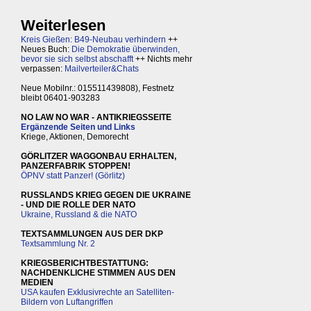
Weiterlesen
Kreis Gießen: B49-Neubau verhindern
++
Neues Buch:
Die Demokratie überwinden,
bevor sie sich selbst abschafft
++ Nichts mehr
verpassen:
Mailverteiler&Chats
Neue Mobilnr.: 015511439808), Festnetz
bleibt 06401-903283
NO LAW NO WAR - ANTIKRIEGSSEITE
Ergänzende Seiten und Links
Kriege, Aktionen, Demorecht
GÖRLITZER WAGGONBAU ERHALTEN,
PANZERFABRIK STOPPEN!
ÖPNV statt Panzer! (Görlitz)
RUSSLANDS KRIEG GEGEN DIE UKRAINE
- UND DIE ROLLE DER NATO
Ukraine, Russland & die NATO
TEXTSAMMLUNGEN AUS DER DKP
Textsammlung Nr. 2
KRIEGSBERICHTBESTATTUNG:
NACHDENKLICHE STIMMEN AUS DEN
MEDIEN
USA kaufen Exklusivrechte an Satelliten-
Bildern von Luftangriffen