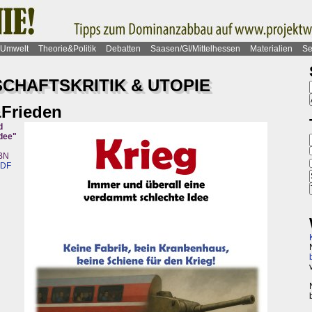
Umwelt
Theorie&Politik
Debatten
Saasen/GI/Mittelhessen
Materialien
Se
HAFTSKRITIK & UTOPIE
Frieden
d
Idee"
SBN
PDF