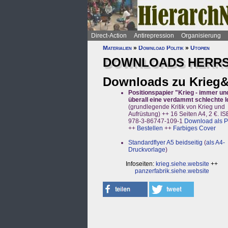
Direct-Action
Antirepression
Organisierung
Materialien
»
Download Politik
»
Utopien
DOWNLOADS HERRSC
Downloads zu Krieg&
Positionspapier "Krieg - immer un
überall eine verdammt schlechte 
(grundlegende Kritik von Krieg und
Aufrüstung) ++ 16 Seiten A4, 2 €. I
978-3-86747-109-1
Download als 
++
Bestellen
++
Farbiges Cover
Standardflyer A5 beidseitig
(
als A4-
Druckvorlage
)
Infoseiten:
krieg.siehe.website
++
panzerfabrik.siehe.website