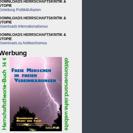
DOWNLOADS HERRSCHAFTSKRITIK &
UTOPIE
Einleitung Politik&Utopien
DOWNLOADS HERRSCHAFTSKRITIK &
UTOPIE
Downloads Internationalismus
DOWNLOADS HERRSCHAFTSKRITIK &
UTOPIE
Downloads zu Antifaschismus
Werbung