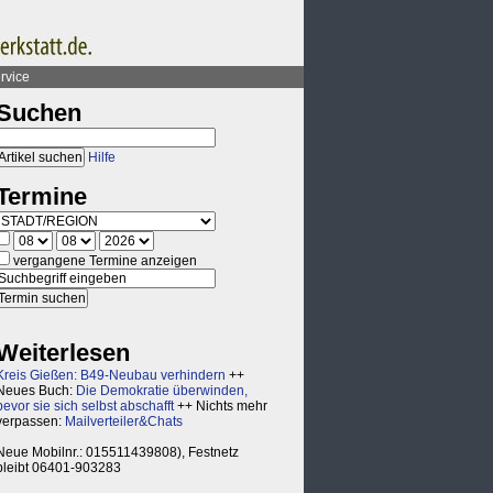
rvice
Suchen
Hilfe
Termine
vergangene Termine anzeigen
Weiterlesen
Kreis Gießen: B49-Neubau verhindern
++
Neues Buch:
Die Demokratie überwinden,
bevor sie sich selbst abschafft
++ Nichts mehr
verpassen:
Mailverteiler&Chats
Neue Mobilnr.: 015511439808), Festnetz
bleibt 06401-903283