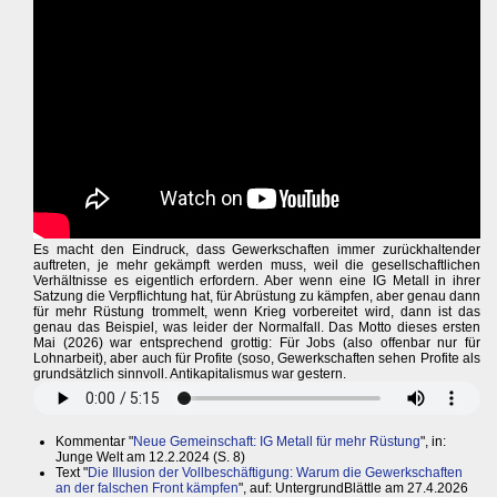
Es macht den Eindruck, dass Gewerkschaften immer zurückhaltender
auftreten, je mehr gekämpft werden muss, weil die gesellschaftlichen
Verhältnisse es eigentlich erfordern. Aber wenn eine IG Metall in ihrer
Satzung die Verpflichtung hat, für Abrüstung zu kämpfen, aber genau dann
für mehr Rüstung trommelt, wenn Krieg vorbereitet wird, dann ist das
genau das Beispiel, was leider der Normalfall. Das Motto dieses ersten
Mai (2026) war entsprechend grottig: Für Jobs (also offenbar nur für
Lohnarbeit), aber auch für Profite (soso, Gewerkschaften sehen Profite als
grundsätzlich sinnvoll. Antikapitalismus war gestern.
Kommentar "
Neue Gemeinschaft: IG Metall für mehr Rüstung
", in:
Junge Welt am 12.2.2024 (S. 8)
Text "
Die Illusion der Vollbeschäftigung: Warum die Gewerkschaften
an der falschen Front kämpfen
", auf: UntergrundBlättle am 27.4.2026