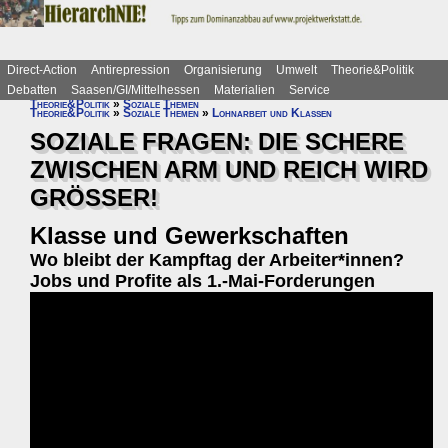
Direct-Action
Antirepression
Organisierung
Umwelt
Theorie&Politik
Debatten
Saasen/GI/Mittelhessen
Materialien
Service
Theorie&Politik
»
Soziale Themen
Theorie&Politik
»
Soziale Themen
»
Lohnarbeit und Klassen
SOZIALE FRAGEN: DIE SCHERE
ZWISCHEN ARM UND REICH WIRD
GRÖSSER!
Klasse und Gewerkschaften
Wo bleibt der Kampftag der Arbeiter*innen?
Jobs und Profite als 1.-Mai-Forderungen