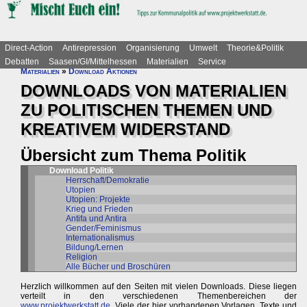
Direct-Action
Antirepression
Organisierung
Umwelt
Theorie&Politik
Debatten
Saasen/GI/Mittelhessen
Materialien
Service
Materialien
»
Download Aktionen
DOWNLOADS VON MATERIALIEN
ZU POLITISCHEN THEMEN UND
KREATIVEM WIDERSTAND
Übersicht zum Thema Politik
Download Politik
Herrschaft/Demokratie
Utopien
Utopien: Projekte
Krieg und Frieden
Antifa und Antira
Gender/Feminismus
Internationalismus
Bildung/Lernen
Religion
Alle Bücher und Broschüren
Herzlich willkommen auf den Seiten mit vielen Downloads. Diese liegen
verteilt in den verschiedenen Themenbereichen der
www.projektwerkstatt.de
. Viele der hier vorhandenen Vorlagen, Texte und