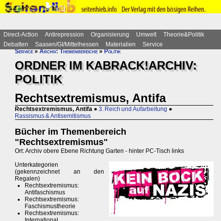
Direct-Action
Antirepression
Organisierung
Umwelt
Theorie&Politik
Debatten
Saasen/GI/Mittelhessen
Materialien
Service
Service
»
Archiv: Themenbereiche
»
Politik
ORDNER IM KABRACK!ARCHIV:
POLITIK
Rechtsextremismus, Antifa
Rechtsextremismus, Antifa
●
3. Reich und Aufarbeitung
●
Rassismus & Antisemitismus
Bücher im Themenbereich
"Rechtsextremismus"
Ort: Archiv obere Ebene Richtung Garten - hinter PC-Tisch links
Unterkategorien
(gekennzeichnet an den
Regalen)
Rechtsextremismus:
Antifaschismus
Rechtsextremismus:
Faschismustheorie
Rechtsextremismus:
International