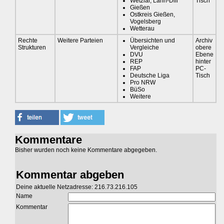
Wetzlar, Lahn-Dill
Tisch
Gießen
Ostkreis Gießen,
Vogelsberg
Wetterau
Rechte
Weitere Parteien
Übersichten und
Archiv
Strukturen
Vergleiche
obere
DVU
Ebene
REP
hinter
FAP
PC-
Deutsche Liga
Tisch
Pro NRW
BüSo
Weitere
Kommentare
Bisher wurden noch keine Kommentare abgegeben.
Kommentar abgeben
Deine aktuelle Netzadresse: 216.73.216.105
Name
Kommentar