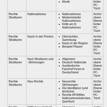
Musik
hinter
PC-
Tisch
Rechte
Nationalismus
Nationalismus
Archiv
Strukturen
Modernisierter
obere
Nationalismus
Ebene
Kritik am D-
hinter
Nationalismus
PC-
Tisch
Rechte
Nazis in der Provinz
Übersichten,
Archiv
Strukturen
Sammlung
obere
Nazis in der Region
Ebene
Beispiel Plauen
hinter
PC-
Tisch
Rechte
Nazi-Strukturen und
Allgemein
Archiv
Strukturen
-Strömungen
Deutsch-Nationale
obere
Ausländische
Ebene
Faschist*innen in
hinter
Deutschland
PC-
Tisch
Rechte
Neu-Rechte
Neurechte
Archiv
Strukturen
Strömungen
obere
Die Identitären (und
Ebene
ähnliche)
hinter
Rechte APO/68er,
PC-
Nationalrevolutionäre,
Tisch
Querfront