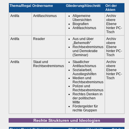
Thema/Regal
Ordnername
Gliederung/Abschnitt
Ort der
Akten
Antifa
Antifaschismus
Allgemeine
Archiv
Übersichten
obere
Biografien
Ebene
Antifaschismus
hinter PC-
Tisch
Antifa
Reader
Aus und über
Archiv
„Behemoth“
obere
Rechtsextremismus
Ebene
und Demokratie
hinter PC-
(Seminar)
Tisch
Antifa
Staat und
Staatlicher
Archiv
Rechtsextremismus
Antifaschismus
obere
Sozialarbeit,
Ebene
Ausstiegshilfen
hinter PC-
Medien und
Tisch
Rechtsextremismus
Polizei und
Rechtsextremismus
Rechtes Denken in
der politischen
Mitte
Fördergelder für
rechte Gruppen
Rechte Strukturen und Ideologien