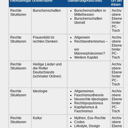
Thema/Regal
Ordnername
Gliederung/Abschnitt
Ort der
Akten
Rechte
Burschenschaften
Burschenschaften in
Archiv
Strukturen
Mittelhessen
obere
Burschenschaften
Ebene
überall
hinter
PC-
Tisch
Rechte
Frauenbild im
Allgemein
Archiv
Strukturen
rechten Denken
Rechtsextremismus –
obere
Ebene
ein
hinter
Männerphänomen?
PC-
Weitere Kapitel
Tisch
Rechte
Heilige Lieder und
Archiv
Strukturen
die Retter
obere
Deutschlands
Ebene
(schmaler Ordner)
hinter
PC-
Tisch
Rechte
Ideologie
Allgemeines
Archiv
Strukturen
Faschismustheorie
obere
Neurechte Ideologien
Ebene
Rechtspopulismus
hinter
Kapitalismus &
PC-
Faschismus
Tisch
Rechte
Kultur
Mythen, Eso-Rechte
Archiv
Strukturen
Codes
obere
Lifestyle, Design
Ebene