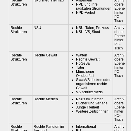
Rechte
NPD (neu: Heimat)
Allgemein
Archiv
Strukturen
NPD und ihre
obere
radikalen Strömungen
Ebene
NPD-Verbot
hinter
PC-
Tisch
Rechte
NSU
NSU: Taten, Prozess
Archiv
Strukturen
NSU: VS, Staat
obere
Ebene
hinter
PC-
Tisch
Rechte
Rechte Gewalt
Waffen
Archiv
Strukturen
Rechte Gewalt
obere
HoGeSa
Ebene
Täter
hinter
Münchener
PC-
Oktoberfest
Tisch
Staat/VS decken oder
organisieren rechte
Gewalt
VS schützt Nazis
Rechte
Rechte Medien
Nazis im Internet
Archiv
Strukturen
Bücher und Verlage
obere
Junge Freiheit
Ebene
Weitere Zeitschriften
hinter
PC-
Tisch
Rechte
Rechte Parteien im
International
Archiv
Strukturen
Ausland
EU
obere