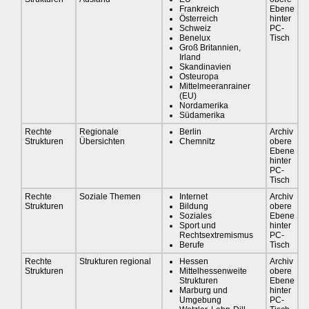
Frankreich
Ebene
Österreich
hinter
Schweiz
PC-
Benelux
Tisch
Groß Britannien,
Irland
Skandinavien
Osteuropa
Mittelmeeranrainer
(EU)
Nordamerika
Südamerika
Rechte
Regionale
Berlin
Archiv
Strukturen
Übersichten
Chemnitz
obere
Ebene
hinter
PC-
Tisch
Rechte
Soziale Themen
Internet
Archiv
Strukturen
Bildung
obere
Soziales
Ebene
Sport und
hinter
Rechtsextremismus
PC-
Berufe
Tisch
Rechte
Strukturen regional
Hessen
Archiv
Strukturen
Mittelhessenweite
obere
Strukturen
Ebene
Marburg und
hinter
Umgebung
PC-