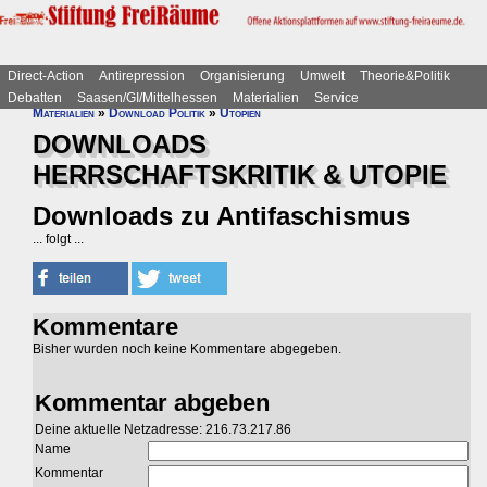
Direct-Action
Antirepression
Organisierung
Umwelt
Theorie&Politik
Debatten
Saasen/GI/Mittelhessen
Materialien
Service
Materialien
»
Download Politik
»
Utopien
DOWNLOADS
HERRSCHAFTSKRITIK & UTOPIE
Downloads zu Antifaschismus
... folgt ...
Kommentare
Bisher wurden noch keine Kommentare abgegeben.
Kommentar abgeben
Deine aktuelle Netzadresse: 216.73.217.86
Name
Kommentar