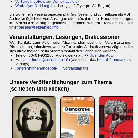
Vortragsangebote zur Demokratiekritik
Werbeflyer DIN lang
(beidseitig, je 3 Flyer pro A4-Bogen)
Sie wollen ein Rezensionsexemplar (am besten und schnellsten als PDF),
Abdruckmöglichkeit von Auszügen oder möchten über Neuerscheinungen
im SeitenHieb-Verlag regelmäßig informiert werden? Melden Sie sich
unter
presse@seitenhieb.info
.
Veranstaltungen, Lesungen, Diskussionen
Wer Kontakt zum Autor oder Mitwirkenden sucht für Veranstaltungen,
Diskussionen, Interviews, weitere Texte oder Abdruck von Auszügen, sollte
sich direkt melden beim Autorenkontakt des SeitenHieb-Verlags
Telefon 06401-903283 (Projektwerkstatt) ++
Über den Autor
Mail
autorinnen@seitenhieb.info
(auch über das
Kontaktformular
des
Verlags)
Referent*innenangebote
++
Vortragsinhalte
Unsere Veröffentlichungen zum Thema
(schieben und klicken)
: