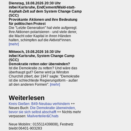
Dienstag, 18.08.2026 20:30 Uhr
in/bei Karlsruhe, EndCement/Wald-statt-
Asphalt-Zelt auf dem System Change Camp
(SCC)
Provokante Aktionen und ihre Bedeutung
für politischen Protest
Die "Letzte Generation" hat viele aufgeregt.
Ihre Aktionen polarisieren - und viele derer,
die Macht oder Kapital in ihren Händen
halten, schimpfen auf die Aktivist*innen.
[mehr]
Mittwoch, 19.08.2026 16:30 Uhr
in/bei Karlsruhe, System Change Camp
(SCC)
Demokratie retten oder überwinden?
Ist die Demokratie zu retten? Und wäre das
überhaupt gut? Gerne wird ja Winston
Churchill zitiert, der 1947 sagte: "Demokratie
ist die schlechteste Regierungsform - außer
all den anderen Formen".
[mehr]
Weiterlesen
Kreis Gießen: B49-Neubau verhindern
++
Neues Buch:
Die Demokratie überwinden,
bevor sie sich selbst abschafft
++ Nichts mehr
verpassen:
Mailverteiler&Chats
Neue Mobilnr.: 015511439808), Festnetz
bleibt 06401-903283