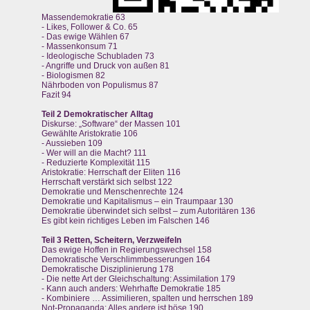
Massendemokratie 63
- Likes, Follower & Co. 65
- Das ewige Wählen 67
- Massenkonsum 71
- Ideologische Schubladen 73
- Angriffe und Druck von außen 81
- Biologismen 82
Nährboden von Populismus 87
Fazit 94
Teil 2 Demokratischer Alltag
Diskurse: „Software“ der Massen 101
Gewählte Aristokratie 106
- Aussieben 109
- Wer will an die Macht? 111
- Reduzierte Komplexität 115
Aristokratie: Herrschaft der Eliten 116
Herrschaft verstärkt sich selbst 122
Demokratie und Menschenrechte 124
Demokratie und Kapitalismus – ein Traumpaar 130
Demokratie überwindet sich selbst – zum Autoritären 136
Es gibt kein richtiges Leben im Falschen 146
Teil 3 Retten, Scheitern, Verzweifeln
Das ewige Hoffen in Regierungswechsel 158
Demokratische Verschlimmbesserungen 164
Demokratische Disziplinierung 178
- Die nette Art der Gleichschaltung: Assimilation 179
- Kann auch anders: Wehrhafte Demokratie 185
- Kombiniere … Assimilieren, spalten und herrschen 189
Not-Propaganda: Alles andere ist böse 190