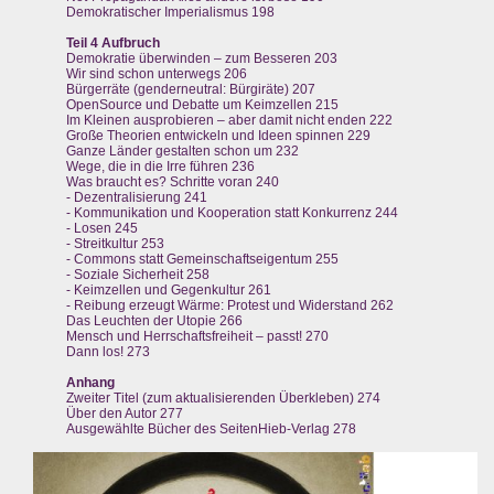
Demokratischer Imperialismus 198
Teil 4 Aufbruch
Demokratie überwinden – zum Besseren 203
Wir sind schon unterwegs 206
Bürgerräte (genderneutral: Bürgiräte) 207
OpenSource und Debatte um Keimzellen 215
Im Kleinen ausprobieren – aber damit nicht enden 222
Große Theorien entwickeln und Ideen spinnen 229
Ganze Länder gestalten schon um 232
Wege, die in die Irre führen 236
Was braucht es? Schritte voran 240
- Dezentralisierung 241
- Kommunikation und Kooperation statt Konkurrenz 244
- Losen 245
- Streitkultur 253
- Commons statt Gemeinschaftseigentum 255
- Soziale Sicherheit 258
- Keimzellen und Gegenkultur 261
- Reibung erzeugt Wärme: Protest und Widerstand 262
Das Leuchten der Utopie 266
Mensch und Herrschaftsfreiheit – passt! 270
Dann los! 273
Anhang
Zweiter Titel (zum aktualisierenden Überkleben) 274
Über den Autor 277
Ausgewählte Bücher des SeitenHieb-Verlag 278