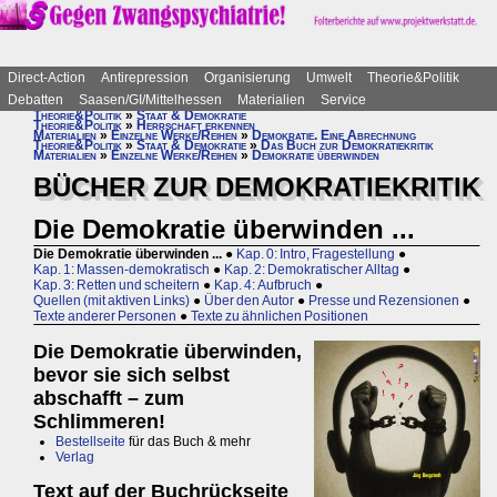
Direct-Action
Antirepression
Organisierung
Umwelt
Theorie&Politik
Debatten
Saasen/GI/Mittelhessen
Materialien
Service
Theorie&Politik
»
Staat & Demokratie
Theorie&Politik
»
Herrschaft erkennen
Materialien
»
Einzelne Werke/Reihen
»
Demokratie. Eine Abrechnung
Theorie&Politik
»
Staat & Demokratie
»
Das Buch zur Demokratiekritik
Materialien
»
Einzelne Werke/Reihen
»
Demokratie überwinden
BÜCHER ZUR DEMOKRATIEKRITIK
Die Demokratie überwinden ...
Die Demokratie überwinden ...
●
Kap. 0: Intro, Fragestellung
●
Kap. 1: Massen-demokratisch
●
Kap. 2: Demokratischer Alltag
●
Kap. 3: Retten und scheitern
●
Kap. 4: Aufbruch
●
Quellen (mit aktiven Links)
●
Über den Autor
●
Presse und Rezensionen
●
Texte anderer Personen
●
Texte zu ähnlichen Positionen
Die Demokratie überwinden,
bevor sie sich selbst
abschafft – zum
Schlimmeren!
Bestellseite
für das Buch & mehr
Verlag
Text auf der Buchrückseite