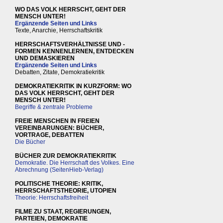
WO DAS VOLK HERRSCHT, GEHT DER
MENSCH UNTER!
Ergänzende Seiten und Links
Texte, Anarchie, Herrschaftskritik
HERRSCHAFTSVERHÄLTNISSE UND -
FORMEN KENNENLERNEN, ENTDECKEN
UND DEMASKIEREN
Ergänzende Seiten und Links
Debatten, Zitate, Demokratiekritik
DEMOKRATIEKRITIK IN KURZFORM: WO
DAS VOLK HERRSCHT, GEHT DER
MENSCH UNTER!
Begriffe & zentrale Probleme
FREIE MENSCHEN IN FREIEN
VEREINBARUNGEN: BÜCHER,
VORTRAGE, DEBATTEN
Die Bücher
BÜCHER ZUR DEMOKRATIEKRITIK
Demokratie. Die Herrschaft des Volkes. Eine
Abrechnung (SeitenHieb-Verlag)
POLITISCHE THEORIE: KRITIK,
HERRSCHAFTSTHEORIE, UTOPIEN
Theorie: Herrschaftsfreiheit
FILME ZU STAAT, REGIERUNGEN,
PARTEIEN, DEMOKRATIE