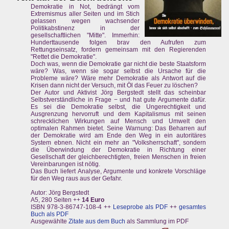
Demokratie in Not, bedrängt vom
Extremismus aller Seiten und im Stich
gelassen wegen wachsender
Politikabstinenz in der
gesellschaftlichen "Mitte". Immerhin:
Hunderttausende folgen brav den Aufrufen zum
Rettungseinsatz, fordern gemeinsam mit den Regierenden
"Rettet die Demokratie".
Doch was, wenn die Demokratie gar nicht die beste Staatsform
wäre? Was, wenn sie sogar selbst die Ursache für die
Probleme wäre? Wäre mehr Demokratie als Antwort auf die
Krisen dann nicht der Versuch, mit Öl das Feuer zu löschen?
Der Autor und Aktivist Jörg Bergstedt stellt das scheinbar
Selbstverständliche in Frage − und hat gute Argumente dafür.
Es sei die Demokratie selbst, die Ungerechtigkeit und
Ausgrenzung hervorruft und dem Kapitalismus mit seinen
schrecklichen Wirkungen auf Mensch und Umwelt den
optimalen Rahmen bietet. Seine Warnung: Das Beharren auf
der Demokratie wird am Ende den Weg in ein autoritäres
System ebnen. Nicht ein mehr an "Volksherrschaft", sondern
die Überwindung der Demokratie in Richtung einer
Gesellschaft der gleichberechtigten, freien Menschen in freien
Vereinbarungen ist nötig.
Das Buch liefert Analyse, Argumente und konkrete Vorschläge
für den Weg raus aus der Gefahr.
Autor: Jörg Bergstedt
A5, 280 Seiten ++
14 Euro
ISBN 978-3-86747-108-4 ++
Leseprobe als PDF
++
gesamtes
Buch als PDF
Ausgewählte
Zitate aus dem Buch
als Sammlung im PDF