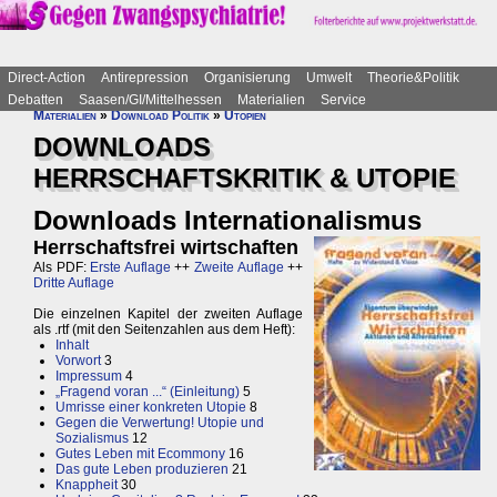
Direct-Action
Antirepression
Organisierung
Umwelt
Theorie&Politik
Debatten
Saasen/GI/Mittelhessen
Materialien
Service
Materialien
»
Download Politik
»
Utopien
DOWNLOADS
HERRSCHAFTSKRITIK & UTOPIE
Downloads Internationalismus
Herrschaftsfrei wirtschaften
Als PDF:
Erste Auflage
++
Zweite Auflage
++
Dritte Auflage
Die einzelnen Kapitel der zweiten Auflage
als .rtf (mit den Seitenzahlen aus dem Heft):
Inhalt
Vorwort
3
Impressum
4
„Fragend voran ...“ (Einleitung)
5
Umrisse einer konkreten Utopie
8
Gegen die Verwertung! Utopie und
Sozialismus
12
Gutes Leben mit Ecommony
16
Das gute Leben produzieren
21
Knappheit
30