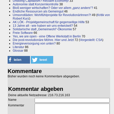
Undoing Capitalism? Reclaim Economy!
33
Autonomie statt Konzernkontrolle
38
Bloß weniger wirtschaften? Oder vor allem „ganz anders“?
41
Endliche Ressourcen als Gemeingut
46
Umsonstläden: Wohlfühlprojekte für RevolutionärInnen?!
49 (
Kritik von
Robert Kurz
)
AK LÖK - Projektgemeinschaft für gegenseitige Hilfe
53
13 Jahre alt - wie haben wir uns entwickelt?
54
Solidarische statt „Gemeinwohl“-Ökonomie
57
Freie Software
66
Yes, we are open - eine Offene Werkstatt in Berlin
70
Die post-revolutionäre Möhre. Hier und Jetzt
72 (
Vorgestellt: CSA
)
Energieversorgung von unten?
80
Literatur
86
Glossar
88
Kommentare
Bisher wurden noch keine Kommentare abgegeben.
Kommentar abgeben
Deine aktuelle Netzadresse: 216.73.216.163
Name
Kommentar