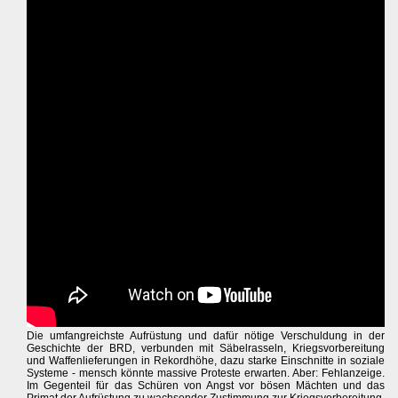
Die umfangreichste Aufrüstung und dafür nötige Verschuldung in der
Geschichte der BRD, verbunden mit Säbelrasseln, Kriegsvorbereitung
und Waffenlieferungen in Rekordhöhe, dazu starke Einschnitte in soziale
Systeme - mensch könnte massive Proteste erwarten. Aber: Fehlanzeige.
Im Gegenteil für das Schüren von Angst vor bösen Mächten und das