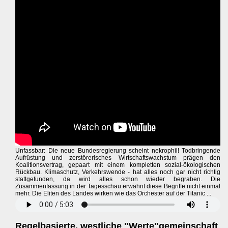
Unfassbar: Die neue Bundesregierung scheint nekrophil! Todbringende
Aufrüstung und zerstörerisches Wirtschaftswachstum prägen den
Koalitionsvertrag, gepaart mit einem kompletten sozial-ökologischen
Rückbau. Klimaschutz, Verkehrswende - hat alles noch gar nicht richtig
stattgefunden, da wird alles schon wieder begraben. Die
Zusammenfassung in der Tagesschau erwähnt diese Begriffe nicht einmal
mehr. Die Eliten des Landes wirken wie das Orchester auf der Titanic ...
Regelbasierte, westliche "Werte"gemeinschaft