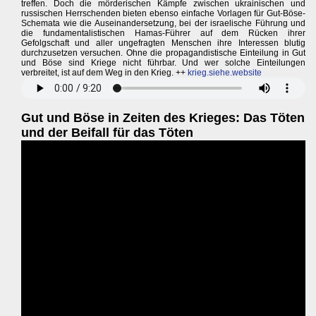
treffen. Doch die mörderischen Kämpfe zwischen ukrainischen und
russischen Herrschenden bieten ebenso einfache Vorlagen für Gut-Böse-
Schemata wie die Auseinandersetzung, bei der israelische Führung und
die fundamentalistischen Hamas-Führer auf dem Rücken ihrer
Gefolgschaft und aller ungefragten Menschen ihre Interessen blutig
durchzusetzen versuchen. Ohne die propagandistische Einteilung in Gut
und Böse sind Kriege nicht führbar. Und wer solche Einteilungen
verbreitet, ist auf dem Weg in den Krieg. ++
krieg.siehe.website
Gut und Böse in Zeiten des Krieges: Das Töten
und der Beifall für das Töten