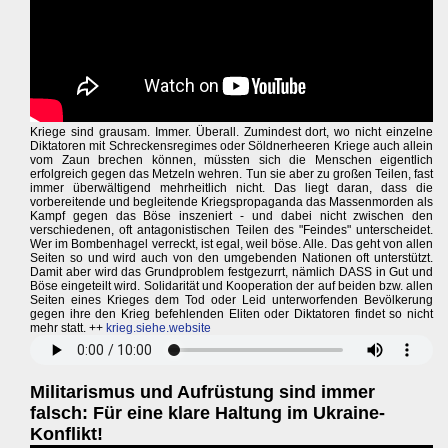
Kriege sind grausam. Immer. Überall. Zumindest dort, wo nicht einzelne
Diktatoren mit Schreckensregimes oder Söldnerheeren Kriege auch allein
vom Zaun brechen können, müssten sich die Menschen eigentlich
erfolgreich gegen das Metzeln wehren. Tun sie aber zu großen Teilen, fast
immer überwältigend mehrheitlich nicht. Das liegt daran, dass die
vorbereitende und begleitende Kriegspropaganda das Massenmorden als
Kampf gegen das Böse inszeniert - und dabei nicht zwischen den
verschiedenen, oft antagonistischen Teilen des "Feindes" unterscheidet.
Wer im Bombenhagel verreckt, ist egal, weil böse. Alle. Das geht von allen
Seiten so und wird auch von den umgebenden Nationen oft unterstützt.
Damit aber wird das Grundproblem festgezurrt, nämlich DASS in Gut und
Böse eingeteilt wird. Solidarität und Kooperation der auf beiden bzw. allen
Seiten eines Krieges dem Tod oder Leid unterworfenden Bevölkerung
gegen ihre den Krieg befehlenden Eliten oder Diktatoren findet so nicht
mehr statt. ++
krieg.siehe.website
Militarismus und Aufrüstung sind immer
falsch: Für eine klare Haltung im Ukraine-
Konflikt!