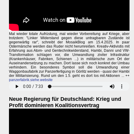
Mal wieder totale Aufrüstung, mal wieder Vorbereitung auf Kriege, aber
trotzdem: "Linker Widerstand gegen diese untragbaren Zustände ist
gegenwärtig rar", schreibt der MosaikBlog am 15.4.2025. In paar
Ostermärsche werden das Ruder nicht herumreißen. Kreativ-Aktivistis mit
Erfahrung aus Atom- und Gentechnikwiderstand, Hambi, Danni und VW-
Transformation schlagen vor, die Umwandlung ziviler Infrastruktur
(Krankenhäuser, Fabriken, Schienen ...) in militärische zum Ort der
Auseinandersetzung zu machen. Dort lasse sich noch konkret der Umbau
verhindern. Ein besonderes Symbol soll die Umwandlung einer
Waggonbaufabrik zur Panzerfertigung in Görlitz werden - quasi der Hambi
der Militarisierung. Rund um den 1.5. geht es dort los mit Aktionen ... ++
panzerfabrik.siehe.website
Neue Regierung für Deutschland: Krieg und
Profit dominieren Koalitionsvertrag