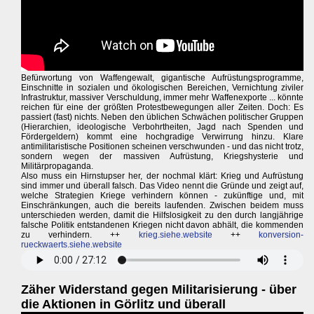
Befürwortung von Waffengewalt, gigantische Aufrüstungsprogramme,
Einschnitte in sozialen und ökologischen Bereichen, Vernichtung ziviler
Infrastruktur, massiver Verschuldung, immer mehr Waffenexporte ... könnte
reichen für eine der größten Protestbewegungen aller Zeiten. Doch: Es
passiert (fast) nichts. Neben den üblichen Schwächen politischer Gruppen
(Hierarchien, ideologische Verbohrtheiten, Jagd nach Spenden und
Fördergeldern) kommt eine hochgradige Verwirrung hinzu. Klare
antimilitaristische Positionen scheinen verschwunden - und das nicht trotz,
sondern wegen der massiven Aufrüstung, Kriegshysterie und
Militärpropaganda.
Also muss ein Hirnstupser her, der nochmal klärt: Krieg und Aufrüstung
sind immer und überall falsch. Das Video nennt die Gründe und zeigt auf,
welche Strategien Kriege verhindern können - zukünftige und, mit
Einschränkungen, auch die bereits laufenden. Zwischen beidem muss
unterschieden werden, damit die Hilfslosigkeit zu den durch langjährige
falsche Politik entstandenen Kriegen nicht davon abhält, die kommenden
zu verhindern. ++
krieg.siehe.website
++
konversion-
rueckwaerts.siehe.website
Zäher Widerstand gegen Militarisierung - über
die Aktionen in Görlitz und überall