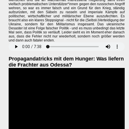
Menschen und die an Machterhalt interessierte Regierung samt ihren
vielfach problematischen Unterstützer*innen gegen den russischen Angriff
wehren, so war es immer falsch und ein Grund für den Krieg, ständig
aufzurüsten, mit den Säbeln zu rasseln und imperiale Kämpfe auf
politischer, wirtschaftlicher und militärischer Ebene auszufechten. Es
braucht also ein klares Stoppsignal - nicht für die (Selbst-)Verteidigung der
Ukraine, sondern für den Militarismus insgesamt. Das ukrainische
Desaster ist eine Folge falscher Politik - und es muss unbedingt das letzte
Mal sein, dass Politik so verläuft. Leider sieht es im Moment eher danach
aus, dass die Fehler nicht nur wiederholt, sondern noch größer werden
und dann auch fataler enden.
Propagandatricks mit dem Hunger: Was liefern
die Frachter aus Odessa?