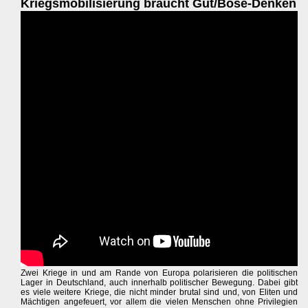
Kriegsmobilisierung braucht Gut/Böse-Denken
Zwei Kriege in und am Rande von Europa polarisieren die politischen
Lager in Deutschland, auch innerhalb politischer Bewegung. Dabei gibt
es viele weitere Kriege, die nicht minder brutal sind und, von Eliten und
Mächtigen angefeuert, vor allem die vielen Menschen ohne Privilegien