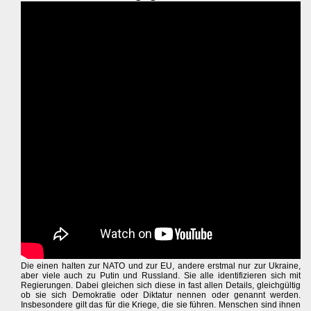
Die einen halten zur NATO und zur EU, andere erstmal nur zur Ukraine,
aber viele auch zu Putin und Russland. Sie alle identifizieren sich mit
Regierungen. Dabei gleichen sich diese in fast allen Details, gleichgültig
ob sie sich Demokratie oder Diktatur nennen oder genannt werden.
Insbesondere gilt das für die Kriege, die sie führen. Menschen sind ihnen