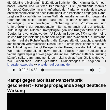
die öffentliche Meinung mit ständigen Berichten über Kriminalität, Armeen
böser Staaten und weiteren Bedrohungen. Die (hierzulande ziemlich
Schlappe) Opposition in und außerhalb der Parlamente setzt dem weder
entschlossene Aktionen noch klare inhaltliche Positionen entgegen. Dabei
zeigt ein Blick auf die konkreten Maßnahmen, die vermeintlich gegen die
Bedrohungen helfen sollen, dass es um ganz andere Ziele geht:
Verteidigung von Privilegien, Sicherung von Profitquellen und
Unterdrückung der Ausgebeuteten. So ist es auch bei der aktuellen
Aufrüstung: Mit U-Booten, Kampfflugzeugen und Kriegsschiffen soll nicht
Deutschland verteidigt werden (U-Boote im Bodensee???), sondern eine
solche Kriegsausstattung dient dem Angriff - und zwar nicht auf Russland,
sondern auf die Rohstoffquellen, die Europa ständig braucht angesichts
des ruinösen Verbrauchs von Ressourcen. "Hirnstupser" benennt die Ziele
der Aufrüstung und bringt Belege für die These, dass die Aufrüstung der
Welt die Vorbereitung bzw. bereits Praxis neuer neokolonialer
Verteilungskämpfe gilt. Wer gegen die innere und/oder äußere Aufrüstung
kämpft, sollte damit argumentieren - statt sich auf das Glatteis des von
zwei widerlichen Seiten geführten Ukrainekrieges zu begeben. ++
krieg.siehe.website
++
orte-der-aufruestung.de
Kampf gegen Görlitzer Panzerfabrik
gescheitert - Kriegspropaganda zeigt deutliche
Wirkung