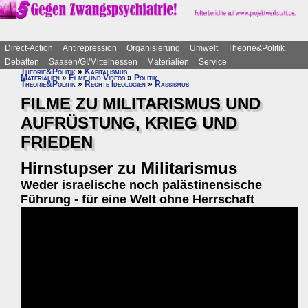
Direct-Action
Antirepression
Organisierung
Umwelt
Theorie&Politik
Debatten
Saasen/GI/Mittelhessen
Materialien
Service
Theorie&Politik
»
Kapitalismus
Materialien
»
Filme und Videos
»
Politik
Theorie&Politik
»
Rechte Ideologien
»
Rassismus
FILME ZU MILITARISMUS UND
AUFRÜSTUNG, KRIEG UND
FRIEDEN
Hirnstupser zu Militarismus
Weder israelische noch palästinensische
Führung - für eine Welt ohne Herrschaft