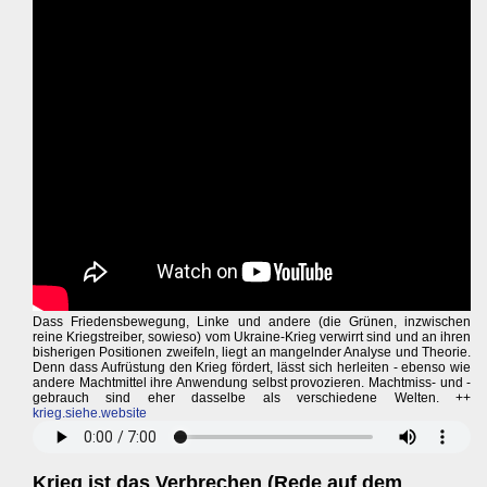
Dass Friedensbewegung, Linke und andere (die Grünen, inzwischen
reine Kriegstreiber, sowieso) vom Ukraine-Krieg verwirrt sind und an ihren
bisherigen Positionen zweifeln, liegt an mangelnder Analyse und Theorie.
Denn dass Aufrüstung den Krieg fördert, lässt sich herleiten - ebenso wie
andere Machtmittel ihre Anwendung selbst provozieren. Machtmiss- und -
gebrauch sind eher dasselbe als verschiedene Welten. ++
krieg.siehe.website
Krieg ist das Verbrechen (Rede auf dem