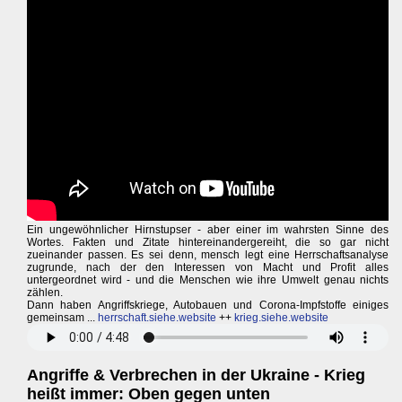
Ein ungewöhnlicher Hirnstupser - aber einer im wahrsten Sinne des
Wortes. Fakten und Zitate hintereinandergereiht, die so gar nicht
zueinander passen. Es sei denn, mensch legt eine Herrschaftsanalyse
zugrunde, nach der den Interessen von Macht und Profit alles
untergeordnet wird - und die Menschen wie ihre Umwelt genau nichts
zählen.
Dann haben Angriffskriege, Autobauen und Corona-Impfstoffe einiges
gemeinsam ...
herrschaft.siehe.website
++
krieg.siehe.website
Angriffe & Verbrechen in der Ukraine - Krieg
heißt immer: Oben gegen unten