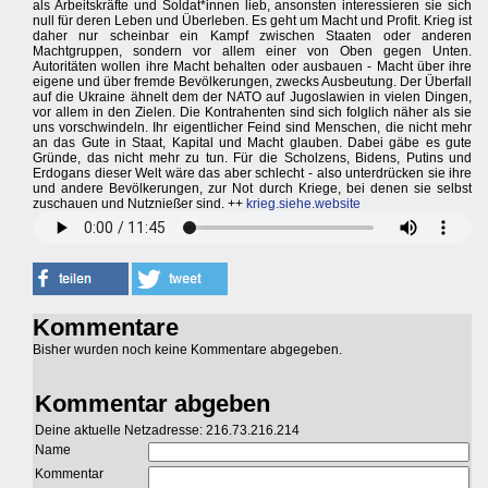
als Arbeitskräfte und Soldat*innen lieb, ansonsten interessieren sie sich
null für deren Leben und Überleben. Es geht um Macht und Profit. Krieg ist
daher nur scheinbar ein Kampf zwischen Staaten oder anderen
Machtgruppen, sondern vor allem einer von Oben gegen Unten.
Autoritäten wollen ihre Macht behalten oder ausbauen - Macht über ihre
eigene und über fremde Bevölkerungen, zwecks Ausbeutung. Der Überfall
auf die Ukraine ähnelt dem der NATO auf Jugoslawien in vielen Dingen,
vor allem in den Zielen. Die Kontrahenten sind sich folglich näher als sie
uns vorschwindeln. Ihr eigentlicher Feind sind Menschen, die nicht mehr
an das Gute in Staat, Kapital und Macht glauben. Dabei gäbe es gute
Gründe, das nicht mehr zu tun. Für die Scholzens, Bidens, Putins und
Erdogans dieser Welt wäre das aber schlecht - also unterdrücken sie ihre
und andere Bevölkerungen, zur Not durch Kriege, bei denen sie selbst
zuschauen und Nutznießer sind. ++
krieg.siehe.website
Kommentare
Bisher wurden noch keine Kommentare abgegeben.
Kommentar abgeben
Deine aktuelle Netzadresse: 216.73.216.214
Name
Kommentar