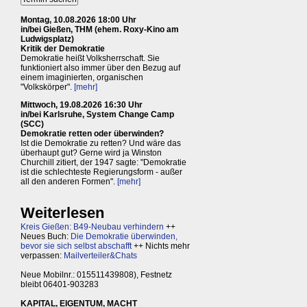
Montag, 10.08.2026 18:00 Uhr
in/bei Gießen, THM (ehem. Roxy-Kino am
Ludwigsplatz)
Kritik der Demokratie
Demokratie heißt Volksherrschaft. Sie
funktioniert also immer über den Bezug auf
einem imaginierten, organischen
"Volkskörper".
[mehr]
Mittwoch, 19.08.2026 16:30 Uhr
in/bei Karlsruhe, System Change Camp
(SCC)
Demokratie retten oder überwinden?
Ist die Demokratie zu retten? Und wäre das
überhaupt gut? Gerne wird ja Winston
Churchill zitiert, der 1947 sagte: "Demokratie
ist die schlechteste Regierungsform - außer
all den anderen Formen".
[mehr]
Weiterlesen
Kreis Gießen: B49-Neubau verhindern
++
Neues Buch:
Die Demokratie überwinden,
bevor sie sich selbst abschafft
++ Nichts mehr
verpassen:
Mailverteiler&Chats
Neue Mobilnr.: 015511439808), Festnetz
bleibt 06401-903283
KAPITAL, EIGENTUM, MACHT