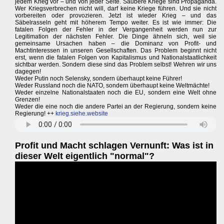
jedem Krieg vor – und von jeder Seite. Saubere Kriege sind Propaganda.
Wer Kriegsverbrechen nicht will, darf keine Kriege führen. Und sie nicht
vorbereiten oder provozieren. Jetzt ist wieder Krieg – und das
Säbelrasseln geht mit höherem Tempo weiter. Es ist wie immer: Die
fatalen Folgen der Fehler in der Vergangenheit werden nun zur
Legitimation der nächsten Fehler. Die Dinge ähneln sich, weil sie
gemeinsame Ursachen haben – die Dominanz von Profit- und
Machtinteressen in unseren Gesellschaften. Das Problem beginnt nicht
erst, wenn die fatalen Folgen von Kapitalismus und Nationalstaatlichkeit
sichtbar werden. Sondern diese sind das Problem selbst! Wehren wir uns
dagegen!
Weder Putin noch Selensky, sondern überhaupt keine Führer!
Weder Russland noch die NATO, sondern überhaupt keine Weltmächte!
Weder einzelne Nationalstaaten noch die EU, sondern eine Welt ohne
Grenzen!
Weder die eine noch die andere Partei an der Regierung, sondern keine
Regierung! ++
krieg.siehe.website
Profit und Macht schlagen Vernunft: Was ist in
dieser Welt eigentlich "normal"?