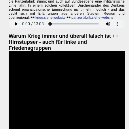
die Panzerfabrik stimmt und auch auf Bundesebene eine militaristische
Linie fährt. In einem solchen kollektiven Durcheinander des Denkens
scheint emanzipatorische Einmischung nicht mehr möglich - und das
deckt sich mit Erfahrungen aus anderen Städten, Region und
überregional. ++
krieg.siehe.website
++
panzerfabrik.siehe.website
Warum Krieg immer und überall falsch ist ++
Hirnstupser - auch für linke und
Friedensgruppen