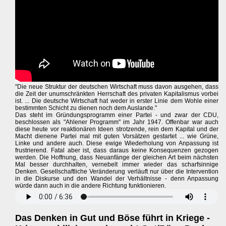
"Die neue Struktur der deutschen Wirtschaft muss davon ausgehen, dass
die Zeit der unumschränkten Herrschaft des privaten Kapitalismus vorbei
ist. ... Die deutsche Wirtschaft hat weder in erster Linie dem Wohle einer
bestimmten Schicht zu dienen noch dem Auslande."
Das steht im Gründungsprogramm einer Partei - und zwar der CDU,
beschlossen als "Ahlener Programm" im Jahr 1947. Offenbar war auch
diese heute vor reaktionären Ideen strotzende, rein dem Kapital und der
Macht dienene Partei mal mit guten Vorsätzen gestartet ... wie Grüne,
Linke und andere auch. Diese ewige Wiederholung von Anpassung ist
frustrierend. Fatal aber ist, dass daraus keine Konsequenzen gezogen
werden. Die Hoffnung, dass Neuanfänge der gleichen Art beim nächsten
Mal besser durchhalten, vernebelt immer wieder das scharfsinnige
Denken. Gesellschaftliche Veränderung verläuft nur über die Intervention
in die Diskurse und den Wandel der Verhältnisse - denn Anpassung
würde dann auch in die andere Richtung funktionieren.
Das Denken in Gut und Böse führt in Kriege -