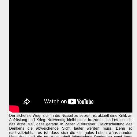
Der sicherste Weg, sich in die Nessel zu setzen, ist aktuell eine Kritik an
Aufrüstung und Krieg. Notwendig bleibt diese trotzdem - und es ist nicht
das erste Mal, dass gerade in Zeiten diskursiver Gleichschaltung des
Denkens die abweichende Sicht lauter werden muss. Denn so
nachvollziehbar es ist, dass sich die ein gutes Leben wünschenden