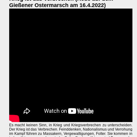
Gießener Ostermarsch am 16.4.2022)
Es macht keinen Sinn, in Krieg und Kriegsverbrechen zu unterscheiden.
Der Krieg ist das Verbrechen. Feinddenken, Nationalismus und Verrohung
im Kampf führen zu Massakern, Vergewaltigungen, Folter. Sie kommen in