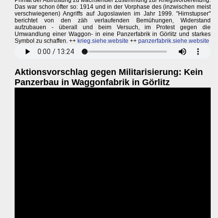
Primat der Aufrüstung zu wachsender Zustimmung zur Kriegsvorbereitung.
Das war schon öfter so: 1914 und in der Vorphase des (inzwischen meist
verschwiegenen) Angriffs auf Jugoslawien im Jahr 1999. "Hirnstupser"
berichtet von den zäh verlaufenden Bemühungen, Widerstand
aufzubauen - überall und beim Versuch, im Protest gegen die
Umwandlung einer Waggon- in eine Panzerfabrik in Görlitz und starkes
Symbol zu schaffen. ++
krieg.siehe.website
++
panzerfabrik.siehe.website
Aktionsvorschlag gegen Militarisierung: Kein
Panzerbau in Waggonfabrik in Görlitz