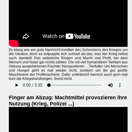
Es klang wie ein gute Nachricht inmitten des Schreckens des Krieges um
die Ukraine, doch es entpuppte sich schnell als das, was der Krieg selbst
auch darstellt: Das widerliche Ringen und Macht und Profit, bei dem
Mensch und Natur gar nichts zählen. Die mit viel humanitären Tamtam aus
Odessa ausgefahrenen Frachter transportieren ... Tierfutter. Um Menschen
und Hunger geht es mal wieder nicht, sondern um die gut geölte
Maschinerie der Profitmacherei. Dafür unterbricht mensch auch gern mal
kurz die Kriegshandlungen. Sonst nicht.
Finger am Abzug: Machtmittel provozieren ihre
Nutzung (Krieg, Polizei ...)