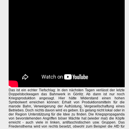
Das ist ein echter Tiefschlag: In den nächsten Tagen verlässt der letzte
Doppelstockwagen das Bahnwerk in Görlitz. Ab dann ist nur noch
Kriegsproduktion angesagt. Hier hätte Widerstand einen hohen
Symbolwert erreichen können: Erhalt von Produktionsmitteln für die
marode Bahn, Verweigerung der Aufrüstung, Vergesellschaftung eines
Betriebes. Doch nichts davon wird es geben. Es gelang nicht lokal oder in
der Region Unterstützung für die Idee zu finden. Die Kriegspropaganda
von bevorstehenden Angriffen böser Mächte hat (wieder mal) die Köpfe
erreicht - auch viele in linken, antifaschistischen usw. Gruppen. Das
Friedensthema wird von rechts besetzt, obwohl zum Beispiel die AfD für