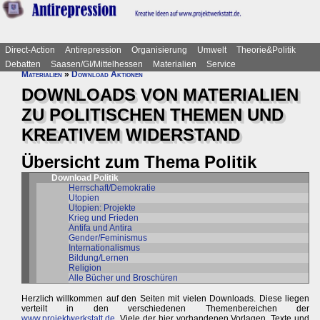
Direct-Action
Antirepression
Organisierung
Umwelt
Theorie&Politik
Debatten
Saasen/GI/Mittelhessen
Materialien
Service
Materialien
»
Download Aktionen
DOWNLOADS VON MATERIALIEN
ZU POLITISCHEN THEMEN UND
KREATIVEM WIDERSTAND
Übersicht zum Thema Politik
Download Politik
Herrschaft/Demokratie
Utopien
Utopien: Projekte
Krieg und Frieden
Antifa und Antira
Gender/Feminismus
Internationalismus
Bildung/Lernen
Religion
Alle Bücher und Broschüren
Herzlich willkommen auf den Seiten mit vielen Downloads. Diese liegen
verteilt in den verschiedenen Themenbereichen der
www.projektwerkstatt.de
. Viele der hier vorhandenen Vorlagen, Texte und