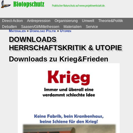
Direct-Action
Antirepression
Organisierung
Umwelt
Theorie&Politik
Debatten
Saasen/GI/Mittelhessen
Materialien
Service
Materialien
»
Download Politik
»
Utopien
DOWNLOADS
HERRSCHAFTSKRITIK & UTOPIE
Downloads zu Krieg&Frieden