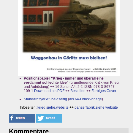
Positionspapier "Krieg - immer und überall eine
verdammt schlechte Idee"
(grundlegende Kritik von Krieg
und Aufrüstung) ++ 16 Seiten A4, 2 €. ISBN 978-3-86747-
109-1
Download als PDF
++
Bestellen
++
Farbiges Cover
Standardflyer A5 beidseitig
(
als A4-Druckvorlage
)
Infoseiten:
krieg.siehe.website
++
panzerfabrik.siehe.website
Kommentare