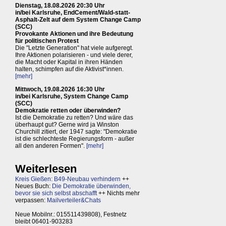
Dienstag, 18.08.2026 20:30 Uhr
in/bei Karlsruhe, EndCement/Wald-statt-
Asphalt-Zelt auf dem System Change Camp
(SCC)
Provokante Aktionen und ihre Bedeutung
für politischen Protest
Die "Letzte Generation" hat viele aufgeregt.
Ihre Aktionen polarisieren - und viele derer,
die Macht oder Kapital in ihren Händen
halten, schimpfen auf die Aktivist*innen.
[mehr]
Mittwoch, 19.08.2026 16:30 Uhr
in/bei Karlsruhe, System Change Camp
(SCC)
Demokratie retten oder überwinden?
Ist die Demokratie zu retten? Und wäre das
überhaupt gut? Gerne wird ja Winston
Churchill zitiert, der 1947 sagte: "Demokratie
ist die schlechteste Regierungsform - außer
all den anderen Formen".
[mehr]
Weiterlesen
Kreis Gießen: B49-Neubau verhindern
++
Neues Buch:
Die Demokratie überwinden,
bevor sie sich selbst abschafft
++ Nichts mehr
verpassen:
Mailverteiler&Chats
Neue Mobilnr.: 015511439808), Festnetz
bleibt 06401-903283