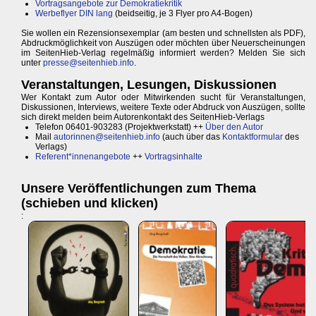
Vortragsangebote zur Demokratiekritik
Werbeflyer DIN lang
(beidseitig, je 3 Flyer pro A4-Bogen)
Sie wollen ein Rezensionsexemplar (am besten und schnellsten als PDF),
Abdruckmöglichkeit von Auszügen oder möchten über Neuerscheinungen
im SeitenHieb-Verlag regelmäßig informiert werden? Melden Sie sich
unter
presse@seitenhieb.info
.
Veranstaltungen, Lesungen, Diskussionen
Wer Kontakt zum Autor oder Mitwirkenden sucht für Veranstaltungen,
Diskussionen, Interviews, weitere Texte oder Abdruck von Auszügen, sollte
sich direkt melden beim Autorenkontakt des SeitenHieb-Verlags
Telefon 06401-903283 (Projektwerkstatt) ++
Über den Autor
Mail
autorinnen@seitenhieb.info
(auch über das
Kontaktformular
des
Verlags)
Referent*innenangebote
++
Vortragsinhalte
Unsere Veröffentlichungen zum Thema
(schieben und klicken)
: