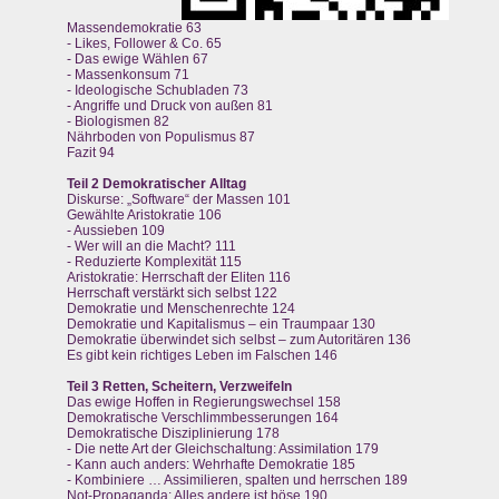
Massendemokratie 63
- Likes, Follower & Co. 65
- Das ewige Wählen 67
- Massenkonsum 71
- Ideologische Schubladen 73
- Angriffe und Druck von außen 81
- Biologismen 82
Nährboden von Populismus 87
Fazit 94
Teil 2 Demokratischer Alltag
Diskurse: „Software“ der Massen 101
Gewählte Aristokratie 106
- Aussieben 109
- Wer will an die Macht? 111
- Reduzierte Komplexität 115
Aristokratie: Herrschaft der Eliten 116
Herrschaft verstärkt sich selbst 122
Demokratie und Menschenrechte 124
Demokratie und Kapitalismus – ein Traumpaar 130
Demokratie überwindet sich selbst – zum Autoritären 136
Es gibt kein richtiges Leben im Falschen 146
Teil 3 Retten, Scheitern, Verzweifeln
Das ewige Hoffen in Regierungswechsel 158
Demokratische Verschlimmbesserungen 164
Demokratische Disziplinierung 178
- Die nette Art der Gleichschaltung: Assimilation 179
- Kann auch anders: Wehrhafte Demokratie 185
- Kombiniere … Assimilieren, spalten und herrschen 189
Not-Propaganda: Alles andere ist böse 190