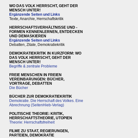
WO DAS VOLK HERRSCHT, GEHT DER
MENSCH UNTER!
Ergänzende Seiten und Links
Texte, Anarchie, Herrschaftskritik
HERRSCHAFTSVERHÄLTNISSE UND -
FORMEN KENNENLERNEN, ENTDECKEN
UND DEMASKIEREN
Ergänzende Seiten und Links
Debatten, Zitate, Demokratiekritik
DEMOKRATIEKRITIK IN KURZFORM: WO
DAS VOLK HERRSCHT, GEHT DER
MENSCH UNTER!
Begriffe & zentrale Probleme
FREIE MENSCHEN IN FREIEN
VEREINBARUNGEN: BÜCHER,
VORTRAGE, DEBATTEN
Die Bücher
BÜCHER ZUR DEMOKRATIEKRITIK
Demokratie. Die Herrschaft des Volkes. Eine
Abrechnung (SeitenHieb-Verlag)
POLITISCHE THEORIE: KRITIK,
HERRSCHAFTSTHEORIE, UTOPIEN
Theorie: Herrschaftsfreiheit
FILME ZU STAAT, REGIERUNGEN,
PARTEIEN, DEMOKRATIE