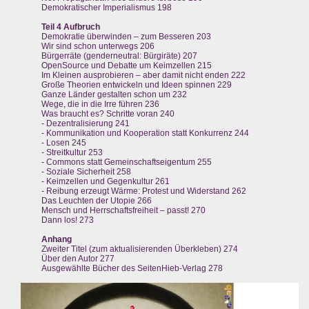
Demokratischer Imperialismus 198
Teil 4 Aufbruch
Demokratie überwinden – zum Besseren 203
Wir sind schon unterwegs 206
Bürgerräte (genderneutral: Bürgiräte) 207
OpenSource und Debatte um Keimzellen 215
Im Kleinen ausprobieren – aber damit nicht enden 222
Große Theorien entwickeln und Ideen spinnen 229
Ganze Länder gestalten schon um 232
Wege, die in die Irre führen 236
Was braucht es? Schritte voran 240
- Dezentralisierung 241
- Kommunikation und Kooperation statt Konkurrenz 244
- Losen 245
- Streitkultur 253
- Commons statt Gemeinschaftseigentum 255
- Soziale Sicherheit 258
- Keimzellen und Gegenkultur 261
- Reibung erzeugt Wärme: Protest und Widerstand 262
Das Leuchten der Utopie 266
Mensch und Herrschaftsfreiheit – passt! 270
Dann los! 273
Anhang
Zweiter Titel (zum aktualisierenden Überkleben) 274
Über den Autor 277
Ausgewählte Bücher des SeitenHieb-Verlag 278