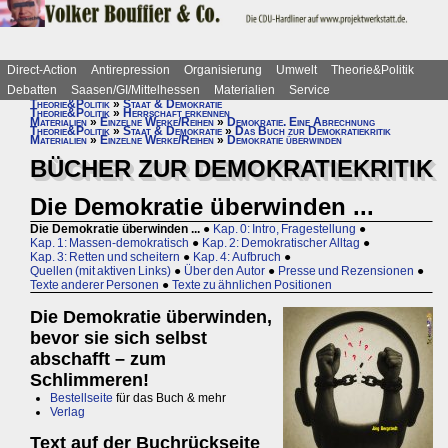
Direct-Action
Antirepression
Organisierung
Umwelt
Theorie&Politik
Debatten
Saasen/GI/Mittelhessen
Materialien
Service
Theorie&Politik
»
Staat & Demokratie
Theorie&Politik
»
Herrschaft erkennen
Materialien
»
Einzelne Werke/Reihen
»
Demokratie. Eine Abrechnung
Theorie&Politik
»
Staat & Demokratie
»
Das Buch zur Demokratiekritik
Materialien
»
Einzelne Werke/Reihen
»
Demokratie überwinden
BÜCHER ZUR DEMOKRATIEKRITIK
Die Demokratie überwinden ...
Die Demokratie überwinden ...
●
Kap. 0: Intro, Fragestellung
●
Kap. 1: Massen-demokratisch
●
Kap. 2: Demokratischer Alltag
●
Kap. 3: Retten und scheitern
●
Kap. 4: Aufbruch
●
Quellen (mit aktiven Links)
●
Über den Autor
●
Presse und Rezensionen
●
Texte anderer Personen
●
Texte zu ähnlichen Positionen
Die Demokratie überwinden,
bevor sie sich selbst
abschafft – zum
Schlimmeren!
Bestellseite
für das Buch & mehr
Verlag
Text auf der Buchrückseite