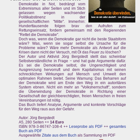
Demokratie in Not, bedrängt vom
Extremismus aller Seiten und im Stich
gelassen wegen wachsender
Politikabstinenz in der
gesellschaftlichen "Mitte". Immerhin:
Hunderttausende folgen brav den Aufrufen zum
Rettungseinsatz, fordern gemeinsam mit den Regierenden
"Rettet die Demokratie".
Doch was, wenn die Demokratie gar nicht die beste Staatsform
wäre? Was, wenn sie sogar selbst die Ursache für die
Probleme wäre? Wäre mehr Demokratie als Antwort auf die
Krisen dann nicht der Versuch, mit Öl das Feuer zu löschen?
Der Autor und Aktivist Jörg Bergstedt stellt das scheinbar
Selbstverständliche in Frage − und hat gute Argumente dafür.
Es sei die Demokratie selbst, die Ungerechtigkeit und
Ausgrenzung hervorruft und dem Kapitalismus mit seinen
schrecklichen Wirkungen auf Mensch und Umwelt den
optimalen Rahmen bietet. Seine Warnung: Das Beharren auf
der Demokratie wird am Ende den Weg in ein autoritäres
System ebnen. Nicht ein mehr an "Volksherrschaft", sondern
die Überwindung der Demokratie in Richtung einer
Gesellschaft der gleichberechtigten, freien Menschen in freien
Vereinbarungen ist nötig.
Das Buch liefert Analyse, Argumente und konkrete Vorschläge
für den Weg raus aus der Gefahr.
Autor: Jörg Bergstedt
A5, 280 Seiten ++
14 Euro
ISBN 978-3-86747-108-4 ++
Leseprobe als PDF
++
gesamtes
Buch als PDF
Ausgewählte
Zitate aus dem Buch
als Sammlung im PDF