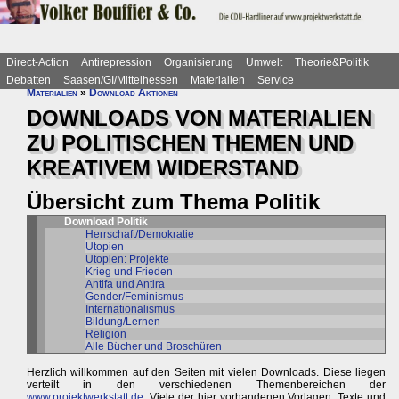
Direct-Action
Antirepression
Organisierung
Umwelt
Theorie&Politik
Debatten
Saasen/GI/Mittelhessen
Materialien
Service
Materialien
»
Download Aktionen
DOWNLOADS VON MATERIALIEN
ZU POLITISCHEN THEMEN UND
KREATIVEM WIDERSTAND
Übersicht zum Thema Politik
Download Politik
Herrschaft/Demokratie
Utopien
Utopien: Projekte
Krieg und Frieden
Antifa und Antira
Gender/Feminismus
Internationalismus
Bildung/Lernen
Religion
Alle Bücher und Broschüren
Herzlich willkommen auf den Seiten mit vielen Downloads. Diese liegen
verteilt in den verschiedenen Themenbereichen der
www.projektwerkstatt.de
. Viele der hier vorhandenen Vorlagen, Texte und