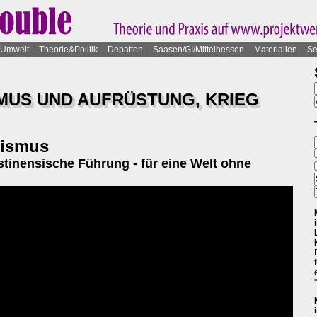
Umwelt
Theorie&Politik
Debatten
Saasen/GI/Mittelhessen
Materialien
Se
SMUS UND AUFRÜSTUNG, KRIEG
rismus
stinensische Führung - für eine Welt ohne