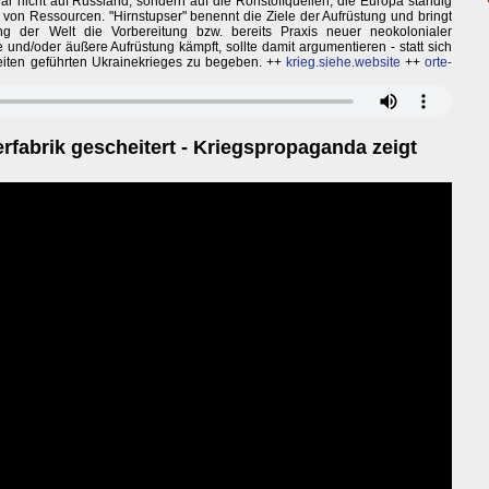
war nicht auf Russland, sondern auf die Rohstoffquellen, die Europa ständig
von Ressourcen. "Hirnstupser" benennt die Ziele der Aufrüstung und bringt
ng der Welt die Vorbereitung bzw. bereits Praxis neuer neokolonialer
 und/oder äußere Aufrüstung kämpft, sollte damit argumentieren - statt sich
Seiten geführten Ukrainekrieges zu begeben. ++
krieg.siehe.website
++
orte-
rfabrik gescheitert - Kriegspropaganda zeigt