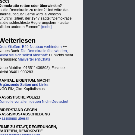
(SCC)
Demokratie retten oder überwinden?
Ist die Demokratie zu retten? Und wäre das
überhaupt gut? Gerne wird ja Winston
Churchill zitiert, der 1947 sagte: "Demokratie
ist die schlechteste Regierungsform - außer
all den anderen Formen".
[mehr]
Weiterlesen
Kreis Gießen: B49-Neubau verhindern
++
Neues Buch:
Die Demokratie überwinden,
bevor sie sich selbst abschafft
++ Nichts mehr
verpassen:
Mailverteiler&Chats
Neue Mobilnr.: 015511439808), Festnetz
bleibt 06401-903283
KAPITAL, EIGENTUM, MACHT
Ergänzende Seiten und Links
NGO-Filz, Öko-Kapitalismus
RASSISTISCHE POLIZEI
Kontrolle vor allem gegen Nicht-Deutsche!
WIDERSTAND GEGEN
RASSISMUS+ABSCHIEBUNG
Rassismus überall
FILME ZU STAAT, REGIERUNGEN,
PARTEIEN, DEMOKRATIE