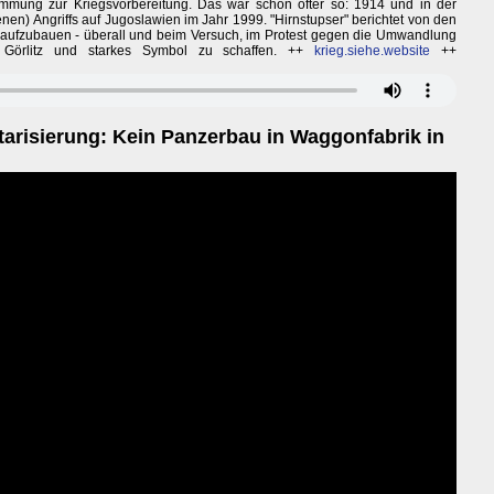
mmung zur Kriegsvorbereitung. Das war schon öfter so: 1914 und in der
en) Angriffs auf Jugoslawien im Jahr 1999. "Hirnstupser" berichtet von den
ufzubauen - überall und beim Versuch, im Protest gegen die Umwandlung
 Görlitz und starkes Symbol zu schaffen. ++
krieg.siehe.website
++
tarisierung: Kein Panzerbau in Waggonfabrik in