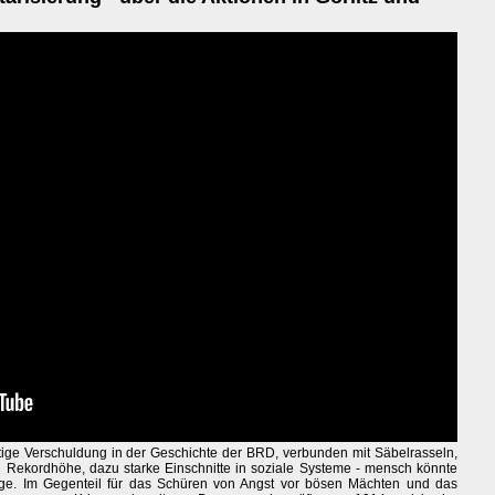
tige Verschuldung in der Geschichte der BRD, verbunden mit Säbelrasseln,
n Rekordhöhe, dazu starke Einschnitte in soziale Systeme - mensch könnte
ige. Im Gegenteil für das Schüren von Angst vor bösen Mächten und das