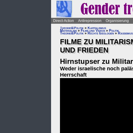
Direct-Action
Antirepression
Organisierung
Theorie&Politik
»
Kapitalismus
Materialien
»
Filme und Videos
»
Politik
Theorie&Politik
»
Rechte Ideologien
»
Rassismus
FILME ZU MILITARI
UND FRIEDEN
Hirnstupser zu Milita
Weder israelische noch palä
Herrschaft