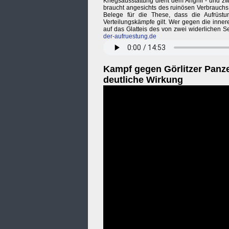
Kriegsausstattung dient dem Angriff - und z
braucht angesichts des ruinösen Verbrauchs 
Belege für die These, dass die Aufrüstu
Verteilungskämpfe gilt. Wer gegen die innere
auf das Glatteis des von zwei widerlichen 
der-aufruestung.de
Kampf gegen Görlitzer Panze
deutliche Wirkung