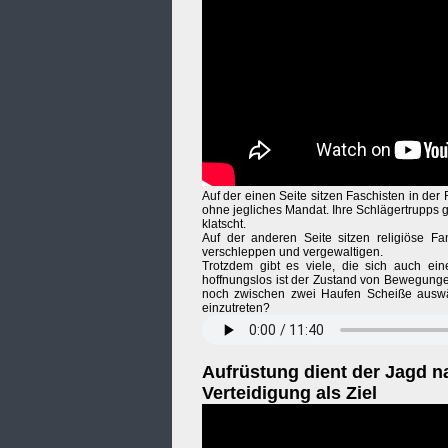
Auf der einen Seite sitzen Faschisten in de
ohne jegliches Mandat. Ihre Schlägertrupps 
klatscht.
Auf der anderen Seite sitzen religiöse Fan
verschleppen und vergewaltigen.
Trotzdem gibt es viele, die sich auch ei
hoffnungslos ist der Zustand von Bewegunge
noch zwischen zwei Haufen Scheiße auswähl
einzutreten?
Aufrüstung dient der Jagd n
Verteidigung als Ziel