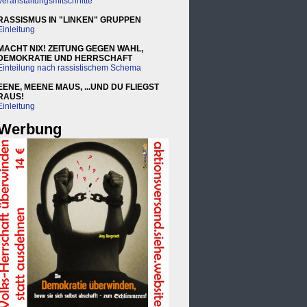
Veranstaltungsmitschnitte
RASSISMUS IN "LINKEN" GRUPPEN
Einleitung
MACHT NIX! ZEITUNG GEGEN WAHL,
DEMOKRATIE UND HERRSCHAFT
Einteilung nach rassistischem Schema
EENE, MEENE MAUS, ...UND DU FLIEGST
RAUS!
Einleitung
Werbung