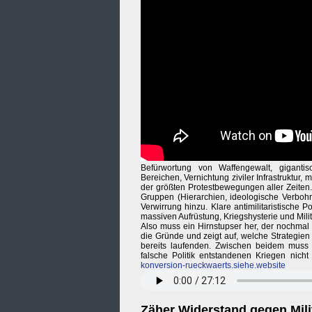
Befürwortung von Waffengewalt, gigantis
Bereichen, Vernichtung ziviler Infrastruktur,
der größten Protestbewegungen aller Zeiten.
Gruppen (Hierarchien, ideologische Verboh
Verwirrung hinzu. Klare antimilitaristische
massiven Aufrüstung, Kriegshysterie und Mil
Also muss ein Hirnstupser her, der nochmal 
die Gründe und zeigt auf, welche Strategien
bereits laufenden. Zwischen beidem muss u
falsche Politik entstandenen Kriegen nic
konversion-rueckwaerts.siehe.website
Zäher Widerstand gegen Milit