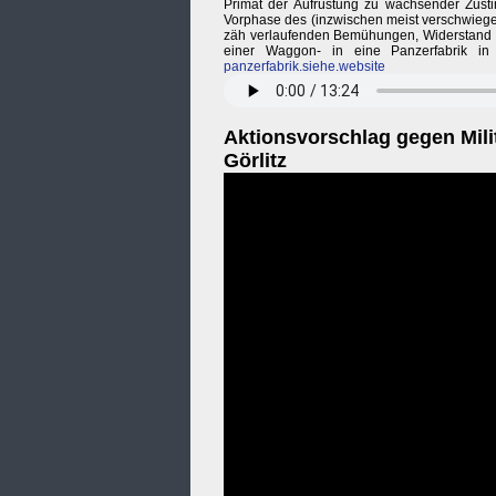
Primat der Aufrüstung zu wachsender Zusti
Vorphase des (inzwischen meist verschwiegen
zäh verlaufenden Bemühungen, Widerstand a
einer Waggon- in eine Panzerfabrik in
panzerfabrik.siehe.website
Aktionsvorschlag gegen Mili
Görlitz