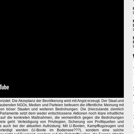
rüstet. Die Akzeptanz der Bevölkerung wird mit Angst erzeugt. Der Staat und
glaubenden NGOs, Medien und Parteien befeuern die öffentliche Meinung mit
meen böser Staaten und weiteren Bedrohungen. Die (hierzulande ziemlich
Parlamente setzt dem weder entschlossene Aktionen noch klare inhaltliche
k auf die konkreten Maßnahmen, die vermeintlich gegen die Bedrohungen
le geht: Verteidigung von Privilegien, Sicherung von Profitquellen und
s auch bei der aktuellen Aufrüstung: Mit U-Booten, Kampfflugzeugen und
 verteidigt werden (U-Boote im Bodensee???), sondern eine solche