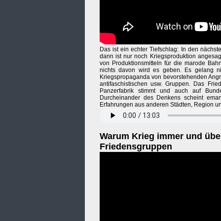
Das ist ein echter Tiefschlag: In den nächs
dann ist nur noch Kriegsproduktion angesag
von Produktionsmitteln für die marode Bahn
nichts davon wird es geben. Es gelang nic
Kriegspropaganda von bevorstehenden Angriff
antifaschistischen usw. Gruppen. Das Frie
Panzerfabrik stimmt und auch auf Bundes
Durcheinander des Denkens scheint emanz
Erfahrungen aus anderen Städten, Region un
Warum Krieg immer und überal
Friedensgruppen