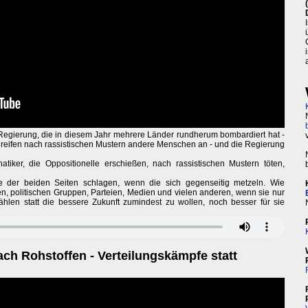
r Regierung, die in diesem Jahr mehrere Länder rundherum bombardiert hat -
greifen nach rassistischen Mustern andere Menschen an - und die Regierung
atiker, die Oppositionelle erschießen, nach rassistischen Mustern töten,
ne der beiden Seiten schlagen, wenn die sich gegenseitig metzeln. Wie
n, politischen Gruppen, Parteien, Medien und vielen anderen, wenn sie nur
en statt die bessere Zukunft zumindest zu wollen, noch besser für sie
ach Rohstoffen - Verteilungskämpfe statt