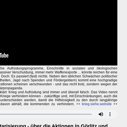
che Aufrüstungsprogramme, Einschnitte in sozialen und ökologischen
 massiver Verschuldung, immer mehr Waffenexporte ... könnte reichen für eine
 Doch: Es passiert (fast) nichts. Neben den üblichen Schwächen politischer
rtheiten, Jagd nach Spenden und Fördergeldern) kommt eine hochgradige
 Positionen scheinen verschwunden - und das nicht trotz, sondern wegen der
itärpropaganda.
klärt: Krieg und Aufrüstung sind immer und überall falsch. Das Video nennt
 Kriege verhindern können - zukünftige und, mit Einschränkungen, auch die
nterschieden werden, damit die Hilfslosigkeit zu den durch langjährige
ht davon abhält, die kommenden zu verhindern. ++
krieg.siehe.website
++
arisierung - über die Aktionen in Görlitz und