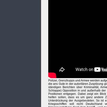
Polizei, Grenztrupps und Armee werden aufge
die ans Gute in der autoritären Zuspitzung 
ständigen Berichten über Kriminalität, Ar
Schlappe) Opposition in und außerhalb der 
Positionen entgegen. Dabei zeigt ein Blic
helfen sollen, dass es um ganz andere Zie
Unterdrückung der Ausgebeuteten. So ist e
Kriegsschiffen soll nicht Deutschland