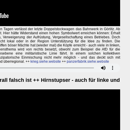
ten Tagen verlässt der letzte Doppelstockwagen das Bahnwerk in Görlitz. Ab
t. Hier hätte Widerstand einen hohen Symbolwert erreichen können: Erhalt
, Verweigerung der Aufrüstung, Vergesellschaftung eines Betriebes. Doch
ht lokal oder in der Region Unterstützung für die Idee zu finden. Die
en böser Mächte hat (wieder mal) die Köpfe erreicht - auch viele in linken,
densthema wird von rechts besetzt, obwohl zum Beispiel die AfD für die
ebene eine militaristische Linie fährt. In einem solchen kollektiven
ipatorische Einmischung nicht mehr möglich - und das deckt sich mit
d überregional. ++
krieg.siehe.website
++
panzerfabrik.siehe.website
l falsch ist ++ Hirnstupser - auch für linke und