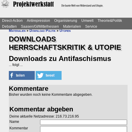
Direct-Action
Antirepression
Organisierung
Umwelt
Theorie&Politik
Debatten
Saasen/GI/Mittelhessen
Materialien
Service
Materialien
»
Download Politik
»
Utopien
DOWNLOADS
HERRSCHAFTSKRITIK & UTOPIE
Downloads zu Antifaschismus
... folgt ...
Kommentare
Bisher wurden noch keine Kommentare abgegeben.
Kommentar abgeben
Deine aktuelle Netzadresse: 216.73.216.95
Name
Kommentar