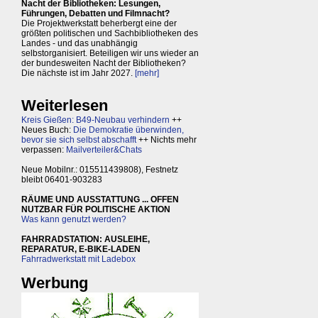
Nacht der Bibliotheken: Lesungen,
Führungen, Debatten und Filmnacht?
Die Projektwerkstatt beherbergt eine der
größten politischen und Sachbibliotheken des
Landes - und das unabhängig
selbstorganisiert. Beteiligen wir uns wieder an
der bundesweiten Nacht der Bibliotheken?
Die nächste ist im Jahr 2027.
[mehr]
Weiterlesen
Kreis Gießen: B49-Neubau verhindern
++
Neues Buch:
Die Demokratie überwinden,
bevor sie sich selbst abschafft
++ Nichts mehr
verpassen:
Mailverteiler&Chats
Neue Mobilnr.: 015511439808), Festnetz
bleibt 06401-903283
RÄUME UND AUSSTATTUNG ... OFFEN
NUTZBAR FÜR POLITISCHE AKTION
Was kann genutzt werden?
FAHRRADSTATION: AUSLEIHE,
REPARATUR, E-BIKE-LADEN
Fahrradwerkstatt mit Ladebox
Werbung