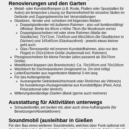
Renovierungen und den Garten
Metall- oder Kunststofframpen (z.B. Roste, Platten oder Spurplatten für
Autos) als temporäre Lösung zur Barrierefreiheit für einzelne Stufen im
Gelände und Zugangsbereiche bei Veranstaltungen
Glastüren, -fenster und -scheiben mit folgenden Maßen:
Doppelglasfenster mit äußerem Rahmen - also voll funktionsfähig/
öffnebar: Breite bis 80cm x Höhe 78cm (für Musikraum vorne)
Doppelglasscheiben mit oder ohne Rahmen (Maße der
Glasfläche): 72x72cm, 72x45cm und 68x106cm (für Glasflächen in
Dächen) und 165x65cm (Glashausfront) - jeweils etwas kleiner
geht auch
Glas-/Terrassentür mit innerem Kunststoffrahmen, also nur den
Flügel) in 202x104cm Größe (Außenmaß incl. Rahmen)
Plexiglasscheiben für kleine Fenster (alles passend ab 30x70cm
Größe)
Metalltüren/-klappen (als Brandschutz): Ca. 70x195cm und 70x100cm
Walzblech für Dachreparaturen (insgesamt ca. 2m sind nötig)
Leiter/Dachleiter aus regenfestem Material 3-4m lang
Für das Außengelände:
Ausrangierter Getränkekühlschrank oder Ähnliches als Vitrine(n)
für Ausstellungs-/Auslagematerial aus Kunststoffglas (Plexi, Acryl,
Polycarbonat oder ähnlich)
Witterungsbeständige (Garten-)Bank (gerne auch mehrere)
Ausstattung für Aktivitäten unterwegs
Schaukelbretter, am besten mit, aber auch ohne Aufhängseile (für
Besetzungen/Abseilaktionen)
Soundmobil (ausleihbar in Gießen
Für den Bau eines weiteren Soundmobils, welches über Funk optional mit