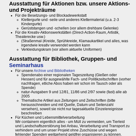
Ausstattung für Aktionen bzw. unsere Aktions-
und Projekträume
Für die Besetzungs- und Blockadewerkstatt
Klettergurte und -seile und anderes Klettermaterial (u.a. 2-3
Kindergurte)
Gerüststangen und -schellen (vor allem drehbare Gelenke)
Für die Kreativ-Aktionswerkstätten (Direct-Action-Raum, Artistik,
Theaterecke usw.)
(Straßenmal-)Kreide, Sprühkreide, Klamaukartikel und alles, was
irgendwie kreativ verwendet werden kann
Verkleidungskram (vor allem aktuelle Uniformen)
Ausstattung für Bibliothek, Gruppen- und
Seminarhaus
Für unsere
Archive und Bibliotheken
Spendenabo einer regionalen Tageszeitung (Gießen oder
Hessen) und für ausgewählte Fach- und Politikzeitschriften (vorher
nachfragen, etliche Abos haben wir schon im Tausch oder als
Spende)
natur-Ausgaben 9 und 12/81, 11/86 und 2/97 sowie (fast) alle ab
2005
Thematische Artikel aus Zeitungen und Zeitschriften (bitte
herausschneiden und mit Quelle, Datum und Seitenzahl
versehen), soweit sie nicht nur tagesaktuelle Einzelereignisse
beschreiben
Für Küchen und Lebensmittelverarbeitung
Wir containern eigentlich alles - um Müll zu vermeiden, um Tierleid
und Landschaftszerstörung bei Anbau, Verarbeitung und Transport zu
verhindern und um unser Projekt ohne Zuschüsse und wegen
fehlender Spenden weitgehend geldfrei organisieren zu können.