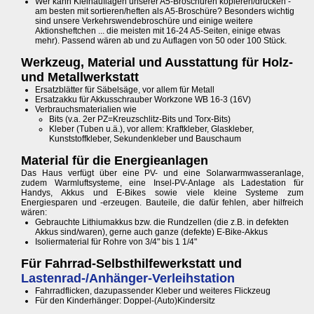
Wer kann Kleinauflagen unserer A5-Broschüren kopieren/drucken -
am besten mit sortieren/heften als A5-Broschüre? Besonders wichtig
sind unsere Verkehrswendebroschüre und einige weitere
Aktionsheftchen ... die meisten mit 16-24 A5-Seiten, einige etwas
mehr). Passend wären ab und zu Auflagen von 50 oder 100 Stück.
Werkzeug, Material und Ausstattung für Holz-
und Metallwerkstatt
Ersatzblätter für Säbelsäge, vor allem für Metall
Ersatzakku für Akkusschrauber Workzone WB 16-3 (16V)
Verbrauchsmaterialien wie
Bits (v.a. 2er PZ=Kreuzschlitz-Bits und Torx-Bits)
Kleber (Tuben u.ä.), vor allem: Kraftkleber, Glaskleber,
Kunststoffkleber, Sekundenkleber und Bauschaum
Material für die Energieanlagen
Das Haus verfügt über eine PV- und eine Solarwarmwasseranlage,
zudem Warmluftsysteme, eine Insel-PV-Anlage als Ladestation für
Handys, Akkus und E-Bikes sowie viele kleine Systeme zum
Energiesparen und -erzeugen. Bauteile, die dafür fehlen, aber hilfreich
wären:
Gebrauchte Lithiumakkus bzw. die Rundzellen (die z.B. in defekten
Akkus sind/waren), gerne auch ganze (defekte) E-Bike-Akkus
Isoliermaterial für Rohre von 3/4" bis 1 1/4"
Für Fahrrad-Selbsthilfewerkstatt und
Lastenrad-/Anhänger-Verleihstation
Fahrradflicken, dazupassender Kleber und weiteres Flickzeug
Für den Kinderhänger: Doppel-(Auto)Kindersitz