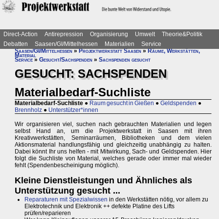
Direct-Action
Antirepression
Organisierung
Umwelt
Theorie&Politik
Debatten
Saasen/GI/Mittelhessen
Materialien
Service
Saasen/GI/Mittelhessen
»
Projektwerkstatt Saasen
»
Räume, Werkstätten,
Material
Service
»
Gesucht/Sachspenden
»
Sachspenden gesucht
GESUCHT: SACHSPENDEN
Materialbedarf-Suchliste
Materialbedarf-Suchliste
●
Raum gesucht in Gießen
●
Geldspenden
●
Brennholz
●
Unterstützer*innen
Wir organisieren viel, suchen nach gebrauchten Materialien und legen
selbst Hand an, um die Projektwerkstatt in Saasen mit ihren
Kreativwerkstätten, Seminarräumen, Bibliotheken und dem vielen
Aktionsmaterial handlungsfähig und gleichzeitig unabhängig zu halten.
Dabei könnt Ihr uns helfen - mit Mitwirkung, Sach- und Geldspenden. Hier
folgt die Suchliste von Material, welches gerade oder immer mal wieder
fehlt (Spendenbescheinigung möglich).
Kleine Dienstleistungen und Ähnliches als
Unterstützung gesucht ...
Reparaturen mit Spezialwissen
in den Werkstätten nötig, vor allem zu
Elektrotechnik und Elektronik ++ defekte Platine des Lifts
prüfen/reparieren