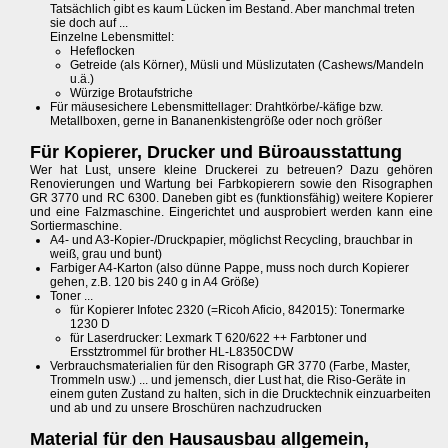
Tatsächlich gibt es kaum Lücken im Bestand. Aber manchmal treten
sie doch auf ...
Einzelne Lebensmittel:
Hefeflocken
Getreide (als Körner), Müsli und Müslizutaten (Cashews/Mandeln
u.ä.)
Würzige Brotaufstriche
Für mäusesichere Lebensmittellager: Drahtkörbe/-käfige bzw.
Metallboxen, gerne in Bananenkistengröße oder noch größer
Für Kopierer, Drucker und Büroausstattung
Wer hat Lust, unsere kleine Druckerei zu betreuen? Dazu gehören
Renovierungen und Wartung bei Farbkopierern sowie den Risographen
GR 3770 und RC 6300. Daneben gibt es (funktionsfähig) weitere Kopierer
und eine Falzmaschine. Eingerichtet und ausprobiert werden kann eine
Sortiermaschine.
A4- und A3-Kopier-/Druckpapier, möglichst Recycling, brauchbar in
weiß, grau und bunt)
Farbiger A4-Karton (also dünne Pappe, muss noch durch Kopierer
gehen, z.B. 120 bis 240 g in A4 Größe)
Toner ...
für Kopierer Infotec 2320 (=Ricoh Aficio, 842015): Tonermarke
1230 D
für Laserdrucker: Lexmark T 620/622 ++ Farbtoner und
Ersstztrommel für brother HL-L8350CDW
Verbrauchsmaterialien für den Risograph GR 3770 (Farbe, Master,
Trommeln usw.) ... und jemensch, dier Lust hat, die Riso-Geräte in
einem guten Zustand zu halten, sich in die Drucktechnik einzuarbeiten
und ab und zu unsere Broschüren nachzudrucken
Material für den Hausausbau allgemein,