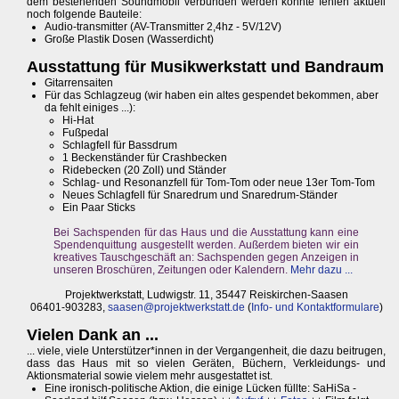
dem bestehenden Soundmobil verbunden werden könnte fehlen aktuell
noch folgende Bauteile:
Audio-transmitter (AV-Transmitter 2,4hz - 5V/12V)
Große Plastik Dosen (Wasserdicht)
Ausstattung für Musikwerkstatt und Bandraum
Gitarrensaiten
Für das Schlagzeug (wir haben ein altes gespendet bekommen, aber
da fehlt einiges ...):
Hi-Hat
Fußpedal
Schlagfell für Bassdrum
1 Beckenständer für Crashbecken
Ridebecken (20 Zoll) und Ständer
Schlag- und Resonanzfell für Tom-Tom oder neue 13er Tom-Tom
Neues Schlagfell für Snaredrum und Snaredrum-Ständer
Ein Paar Sticks
Bei Sachspenden für das Haus und die Ausstattung kann eine
Spendenquittung ausgestellt werden. Außerdem bieten wir ein
kreatives Tauschgeschäft an: Sachspenden gegen Anzeigen in
unseren Broschüren, Zeitungen oder Kalendern.
Mehr dazu ...
Projektwerkstatt, Ludwigstr. 11, 35447 Reiskirchen-Saasen
06401-903283,
saasen@projektwerkstatt.de
(
Info- und Kontaktformulare
)
Vielen Dank an ...
... viele, viele Unterstützer*innen in der Vergangenheit, die dazu beitrugen,
dass das Haus mit so vielen Geräten, Büchern, Verkleidungs- und
Aktionsmaterial sowie vielem mehr ausgestattet ist.
Eine ironisch-politische Aktion, die einige Lücken füllte: SaHiSa -