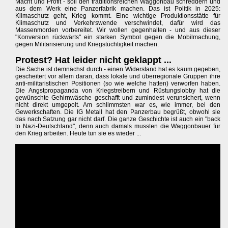
Macht und Profit - soll den traditionsreichen Waggonbau schreddern und
aus dem Werk eine Panzerfabrik machen. Das ist Politik in 2025:
Klimaschutz geht, Krieg kommt. Eine wichtige Produktionsstätte für
Klimaschutz und Verkehrswende verschwindet, dafür wird das
Massenmorden vorbereitet. Wir wollen gegenhalten - und aus dieser
"Konversion rückwärts" ein starken Symbol gegen die Mobilmachung,
gegen Militarisierung und Kriegstüchtigkeit machen.
Protest? Hat leider nicht geklappt ...
Die Sache ist demnächst durch - einen Widerstand hat es kaum gegeben,
gescheitert vor allem daran, dass lokale und überregionale Gruppen ihre
anti-militaristischen Positionen (so wie welche hatten) verworfen haben.
Die Angstpropaganda von Kriegstreibern und Rüstungslobby hat die
gewünschte Gehirnwäsche geschafft und zumindest verunsichert, wenn
nicht direkt umgepolt. Am schlimmsten war es, wie immer, bei den
Gewerkschaften. Die IG Metall hat den Panzerbau begrüßt, obwohl sie
das nach Satzung gar nicht darf. Die ganze Geschichte ist auch ein "back
to Nazi-Deutschland", denn auch damals mussten die Waggonbauer für
den Krieg arbeiten. Heute tun sie es wieder ...