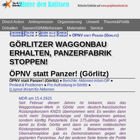
Direct-Action
Antirepression
Organisierung
Umwelt
Theorie&Politik
Debatten
Saasen/GI/Mittelhessen
Materialien
Service
Theorie&Politik
»
Gegen alle Kriege!
Theorie&Politik
»
Gegen alle Kriege!
»
ÖPNV statt Panzer (Görlitz)
GÖRLITZER WAGGONBAU
ERHALTEN, PANZERFABRIK
STOPPEN!
ÖPNV statt Panzer! (Görlitz)
ÖPNV statt Panzer! (Görlitz)
●
Berichte: Aktionen in/um GR
●
Protest & Positionen
●
Pro Aufrüstung in Görlitz
●
(Layout-)Kram für Aktionen
MDR am 15.4.2925
Seit Februar diesen Jahres ist bekannt, dass das
Waggonbauer-Werk in Görlitz vom deutsch-französischen
Rüstungskonzern KNDS übernommen wird. Es werden dann
nicht mehr Doppelstockzüge und Straßenbahnen gebaut,
sondern künftig Panzerteile. Eine 175-jährige Tradition geht
damit zu Ende. Görlitz wird dann zu einem ostdeutschen
Rüstungsstandort. Gleich nach Bekanntwerden der
Übernahmepläne gab es Demonstrationen gegen den
geplanten Panzerbau. Auf der anderen Seite feierte die Politik