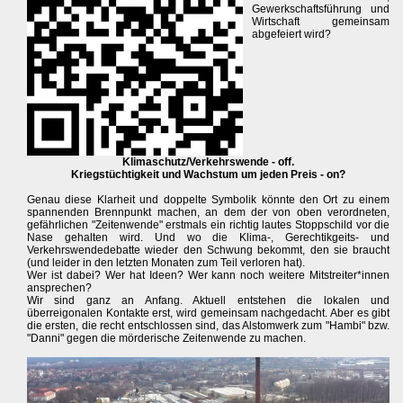
Gewerkschaftsführung und
Wirtschaft gemeinsam
abgefeiert wird?
Klimaschutz/Verkehrswende - off.
Kriegstüchtigkeit und Wachstum um jeden Preis - on?
Genau diese Klarheit und doppelte Symbolik könnte den Ort zu einem
spannenden Brennpunkt machen, an dem der von oben verordneten,
gefährlichen "Zeitenwende" erstmals ein richtig lautes Stoppschild vor die
Nase gehalten wird. Und wo die Klima-, Gerechtikgeits- und
Verkehrswendedebatte wieder den Schwung bekommt, den sie braucht
(und leider in den letzten Monaten zum Teil verloren hat).
Wer ist dabei? Wer hat Ideen? Wer kann noch weitere Mitstreiter*innen
ansprechen?
Wir sind ganz an Anfang. Aktuell entstehen die lokalen und
überreigonalen Kontakte erst, wird gemeinsam nachgedacht. Aber es gibt
die ersten, die recht entschlossen sind, das Alstomwerk zum "Hambi" bzw.
"Danni" gegen die mörderische Zeitenwende zu machen.