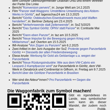
dem Görlitzer Oberbürgermeister Octavian Ursu und einem Vertreter
der Partei Die Linke
Bericht "
Konversion pervers
", in: Junge Welt am 14.2.2025
Film "
Panzer statt Waggons: Umstrittene Umwidmung des Alstom-
Werks in Görlitz
", auf: tagesschau24 am 13.3.2025
Bericht "
Görlitz: Ostdeutsches Eisenbahnwerk muss jetzt Waffen
herstellen
", in: Berliner Zeitung am 23.4.2025
Bericht "
Verkehrswende statt Zeitenwende
", in: SoZ 5/2025
Bericht "
Das Symbol Görlitz: ÖPNV statt Panzer
" in: Contraste Mai
2025
Bericht "
Dann eben Panzer
", in: taz am 10.5.2025
Bericht "
Neue Impulse für die Bewegung gegen Krieg und
Militarismus
", auf: Overton am 15.5.2025
IMI-Analyse "
Von Zügen zu Panzern
" am 6.2.2025
Zwei Artikel in der Juni-Ausgabe der SoZ:
Proteste gegen Panzerfabrik
Görlitz
++
Diesseits der alten Friedensbewegung
Etwas krude:
Werbung für Gold als Geldanlage u.a. wegen der
Panzerfabrik
Bericht "
Neue Rüstungsindustrie: Wie aus dem VW-Cabrio ein
Leopard-2-Kampfpanzer wird
" zur Panzerfabrik in Görlitz, dem VW-
Werk in Osnabrück und Continental in Gifhorn, in: Freitag am 9.7.2025
Bericht über die Görlitzer Panzerfabrik in Brasilien
Wer sind die Akteur*innen?
Pro Panzerfabrik
++
Gegen die
Panzerfabrik
Die Waggonfabrik zum Symbol machen!
Gibt es irgendetwas im
Lande, was symbolischer
sein kann als dieser
Wandel, der zudem noch
von Politik,