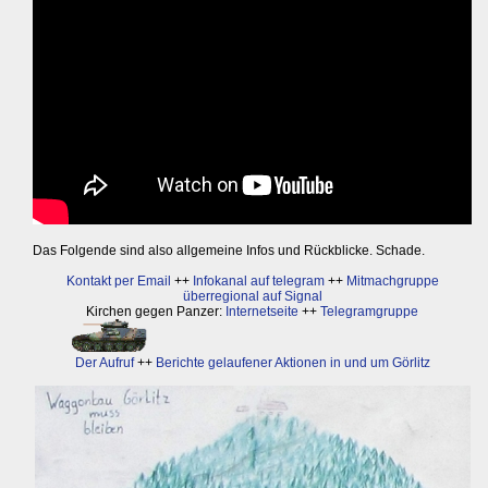
Das Folgende sind also allgemeine Infos und Rückblicke. Schade.
Kontakt per Email
++
Infokanal auf telegram
++
Mitmachgruppe
überregional auf Signal
Kirchen gegen Panzer:
Internetseite
++
Telegramgruppe
Der Aufruf
++
Berichte gelaufener Aktionen in und um Görlitz