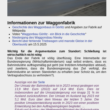
Informationen zur Waggonfabrik
Geschichte des Waggonbaus in Görlitz
und Angaben zur Fabrik auf
Wikipedia
Video "
Waggonbau Görlitz - ein Blick in die Geschichte
"
Niedergang des Waggonsbau Niesky
Bericht über fehlende Triebwagen und marode Gleise in der
Oberlausitz
am 15.5.2025
Wichtig für die Argumentation zum Standort: Schließung ist
wirtschaftlich nicht nötig
Das Ende der Fabrik ist völlig überflüssig. Eine Internetseite der
Bundesregierung (Wirtschaftsministerium) sagt selbst erstens, dass es
Bahnindustrie auftragsmäßig gut geht (sie trotzdem Arbeitsplätze abbaut),
und zweitens, dass die Bundesregierung das Ziel verfolgt, die
Bahnindustrie an seinen Standorten zu erhalten (war Scholz da, um den
Vertragsabschluss zu verhindern?).
Auszüge von der
Seite
Der Umsatz der Bahnindustrie ist in 2023 erneut gestiegen von
13,9 Mrd. Euro (2022) auf 14,4 Mrd. Euro. Dies ist
insbesondere auf die Umsatzsteigerung von knapp 31 % im
Ausland zurückzuführen. Der Umsatz im Ausland lag 2023 mit
5,1 Mrd. Euro über dem Niveau der letzten 5 Jahre. Die
positive Umsatzentwicklung wurde in 2023 von einer positiven
Entwicklung bei den Auftragseingängen begleitet. …
Erhalt und Ausbau der Wettbewerbsfähigkeit der Bahnindustrie