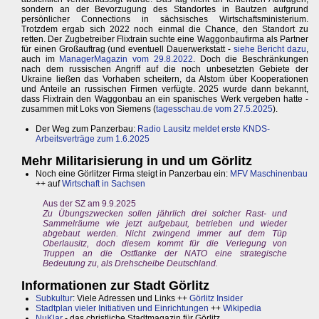
sondern an der Bevorzugung des Standortes in Bautzen aufgrund
persönlicher Connections in sächsisches Wirtschaftsministerium.
Trotzdem ergab sich 2022 noch einmal die Chance, den Standort zu
retten. Der Zugbetreiber Flixtrain suchte eine Waggonbaufirma als Partner
für einen Großauftrag (und eventuell Dauerwerkstatt -
siehe Bericht dazu
,
auch im
ManagerMagazin vom 29.8.2022
. Doch die Beschränkungen
nach dem russischen Angriff auf die noch unbesetzten Gebiete der
Ukraine ließen das Vorhaben scheitern, da Alstom über Kooperationen
und Anteile an russischen Firmen verfügte. 2025 wurde dann bekannt,
dass Flixtrain den Waggonbau an ein spanisches Werk vergeben hatte -
zusammen mit Loks von Siemens (
tagesschau.de vom 27.5.2025
).
Der Weg zum Panzerbau:
Radio Lausitz meldet erste KNDS-
Arbeitsverträge zum 1.6.2025
Mehr Militarisierung in und um Görlitz
Noch eine Görlitzer Firma steigt in Panzerbau ein:
MFV Maschinenbau
++ auf
Wirtschaft in Sachsen
Aus der SZ am 9.9.2025
Zu Übungszwecken sollen jährlich drei solcher Rast- und
Sammelräume wie jetzt aufgebaut, betrieben und wieder
abgebaut werden. Nicht zwingend immer auf dem Tüp
Oberlausitz, doch diesem kommt für die Verlegung von
Truppen an die Ostflanke der NATO eine strategische
Bedeutung zu, als Drehscheibe Deutschland.
Informationen zur Stadt Görlitz
Subkultur
: Viele Adressen und Links ++
Görlitz Insider
Stadtplan vieler Initiativen und Einrichtungen
++
Wikipedia
NuKlar
- das christliche Stadtmagazin für Görlitz