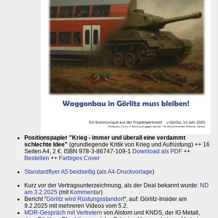
Positionspapier "Krieg - immer und überall eine verdammt
schlechte Idee"
(grundlegende Kritik von Krieg und Aufrüstung) ++ 16
Seiten A4, 2 €. ISBN 978-3-86747-109-1
Download als PDF
++
Bestellen
++
Farbiges Cover
Standardflyer A5 beidseitig
(
als A4-Druckvorlage
)
Kurz vor der Vertragsunterzeichnung, als der Deal bekannt wurde:
ND
am 3.2.2025
(mit
Kommentar
)
Bericht "
Görlitz wird Rüstungsstandort
", auf: Görlitz-Insider am
9.2.2025 mit mehreren Videos vom 5.2.
MDR-Gespräch mit Vertretern
von Alstom und KNDS, der IG Metall,