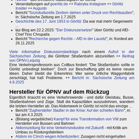
Veranstaltungen auf
goerlitz.de
++
Rabryka Instagram
++
Görlitz
Insider
++
Augusto
Bericht "
Soziokulturelle Zentren stehen unter Druck von Rechtsaußen
",
in: Sächsische Zeitung am 1.7.2025
Geschichte des 17. Juni 1953 in Görlitz
: Da war mal mehr Gegenwehr
...
taz-Blog am 22.2.2025: "
Der Diskurszersetzer
" über Görlitz und AfD-
Chef Tino Chrupalla
Bericht "
Recherche gegen Rechts – AfD in der Lausitz
", in: Kontext am
26.11.2025
Viele informative Diskussionsbeiträge
nach einem
Aufruf in der
Sächsischen Zeitung
, die Görlitzer Straßenbahn abzureißen ++
Beitrag
von ÖPNV.Leipzig
Eine Verkehrsprofessorin aus Cottbus fordert: "Die Straßenbahn sollte in
Görlitz unbedingt bleiben". Doch zur Beschaffung gibt es keine neuen
Ideen. Daher bleibt die Erkenntnis: Wer seine örtliche Waggonfabrik
zerschlägt, hat halt Probleme. ++
Bericht in: Sächsische Zeitung am
4.8.2025
Hersteller für ÖPNV auf dem Rückzug
Eigentlich braucht es eine Verkehrswende - und dafür Gleisbau, Busse,
Straßenbahnen und Züge. Statt die Kapazitäten auszudehnen, wandern
die letzten Hersteller ab. Das Alstomwerk in Görlitz ist nicht das einzige ...
Bericht "
Zughersteller Stadler in der Krise: Auf der schiefen Bahn
", in:
taz am 4.3.2025
(Bislang vergeblicher)
Kampf für eine Transformation von VW
zum
Hersteller von Bussen und Bahnen
Aktionszeitung für eine Verkehrsindustrie mit Zukunft
- mit Kritik am
Umbau zu Rüstungsfabriken
Alstom im Clinch wegen Arbeitszeiten
: Zusagen nicht eingehalten