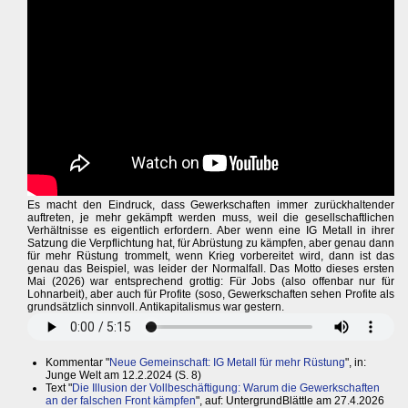
Es macht den Eindruck, dass Gewerkschaften immer zurückhaltender
auftreten, je mehr gekämpft werden muss, weil die gesellschaftlichen
Verhältnisse es eigentlich erfordern. Aber wenn eine IG Metall in ihrer
Satzung die Verpflichtung hat, für Abrüstung zu kämpfen, aber genau dann
für mehr Rüstung trommelt, wenn Krieg vorbereitet wird, dann ist das
genau das Beispiel, was leider der Normalfall. Das Motto dieses ersten
Mai (2026) war entsprechend grottig: Für Jobs (also offenbar nur für
Lohnarbeit), aber auch für Profite (soso, Gewerkschaften sehen Profite als
grundsätzlich sinnvoll. Antikapitalismus war gestern.
Kommentar "
Neue Gemeinschaft: IG Metall für mehr Rüstung
", in:
Junge Welt am 12.2.2024 (S. 8)
Text "
Die Illusion der Vollbeschäftigung: Warum die Gewerkschaften
an der falschen Front kämpfen
", auf: UntergrundBlättle am 27.4.2026