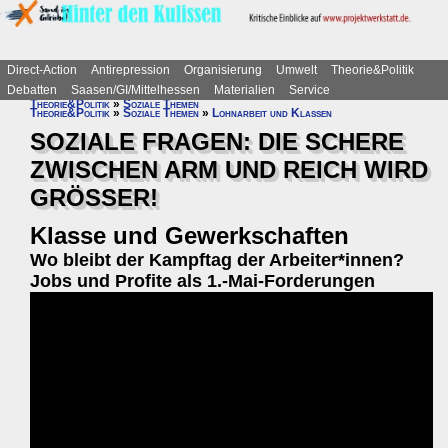
Direct-Action
Antirepression
Organisierung
Umwelt
Theorie&Politik
Debatten
Saasen/GI/Mittelhessen
Materialien
Service
Theorie&Politik
»
Soziale Themen
Theorie&Politik
»
Soziale Themen
»
Lohnarbeit und Klassen
SOZIALE FRAGEN: DIE SCHERE
ZWISCHEN ARM UND REICH WIRD
GRÖSSER!
Klasse und Gewerkschaften
Wo bleibt der Kampftag der Arbeiter*innen?
Jobs und Profite als 1.-Mai-Forderungen