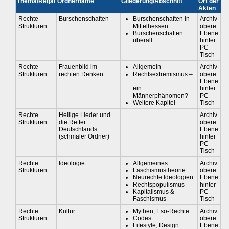
Thema/Regal
Ordnername
Gliederung/Abschnitt
Ort der
Akten
Rechte
Burschenschaften
Burschenschaften in
Archiv
Strukturen
Mittelhessen
obere
Burschenschaften
Ebene
überall
hinter
PC-
Tisch
Rechte
Frauenbild im
Allgemein
Archiv
Strukturen
rechten Denken
Rechtsextremismus –
obere
Ebene
ein
hinter
Männerphänomen?
PC-
Weitere Kapitel
Tisch
Rechte
Heilige Lieder und
Archiv
Strukturen
die Retter
obere
Deutschlands
Ebene
(schmaler Ordner)
hinter
PC-
Tisch
Rechte
Ideologie
Allgemeines
Archiv
Strukturen
Faschismustheorie
obere
Neurechte Ideologien
Ebene
Rechtspopulismus
hinter
Kapitalismus &
PC-
Faschismus
Tisch
Rechte
Kultur
Mythen, Eso-Rechte
Archiv
Strukturen
Codes
obere
Lifestyle, Design
Ebene