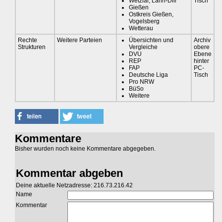
Wetzlar, Lahn-Dill
Tisch
Gießen
Ostkreis Gießen,
Vogelsberg
Wetterau
Rechte
Weitere Parteien
Übersichten und
Archiv
Strukturen
Vergleiche
obere
DVU
Ebene
REP
hinter
FAP
PC-
Deutsche Liga
Tisch
Pro NRW
BüSo
Weitere
Kommentare
Bisher wurden noch keine Kommentare abgegeben.
Kommentar abgeben
Deine aktuelle Netzadresse: 216.73.216.42
Name
Kommentar