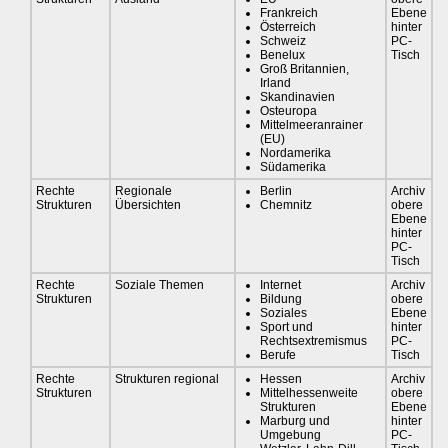
Frankreich
Ebene
Österreich
hinter
Schweiz
PC-
Benelux
Tisch
Groß Britannien,
Irland
Skandinavien
Osteuropa
Mittelmeeranrainer
(EU)
Nordamerika
Südamerika
Rechte
Regionale
Berlin
Archiv
Strukturen
Übersichten
Chemnitz
obere
Ebene
hinter
PC-
Tisch
Rechte
Soziale Themen
Internet
Archiv
Strukturen
Bildung
obere
Soziales
Ebene
Sport und
hinter
Rechtsextremismus
PC-
Berufe
Tisch
Rechte
Strukturen regional
Hessen
Archiv
Strukturen
Mittelhessenweite
obere
Strukturen
Ebene
Marburg und
hinter
Umgebung
PC-