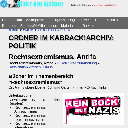
Direct-Action
Antirepression
Organisierung
Umwelt
Theorie&Politik
Debatten
Saasen/GI/Mittelhessen
Materialien
Service
Service
»
Archiv: Themenbereiche
»
Politik
ORDNER IM KABRACK!ARCHIV:
POLITIK
Rechtsextremismus, Antifa
Rechtsextremismus, Antifa
●
3. Reich und Aufarbeitung
●
Rassismus & Antisemitismus
Bücher im Themenbereich
"Rechtsextremismus"
Ort: Archiv obere Ebene Richtung Garten - hinter PC-Tisch links
Unterkategorien
(gekennzeichnet an den
Regalen)
Rechtsextremismus:
Antifaschismus
Rechtsextremismus:
Faschismustheorie
Rechtsextremismus:
International