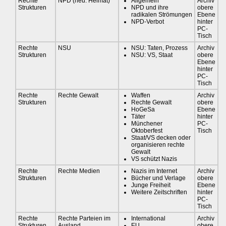
Rechte
NPD (neu: Heimat)
Allgemein
Archiv
Strukturen
NPD und ihre
obere
radikalen Strömungen
Ebene
NPD-Verbot
hinter
PC-
Tisch
Rechte
NSU
NSU: Taten, Prozess
Archiv
Strukturen
NSU: VS, Staat
obere
Ebene
hinter
PC-
Tisch
Rechte
Rechte Gewalt
Waffen
Archiv
Strukturen
Rechte Gewalt
obere
HoGeSa
Ebene
Täter
hinter
Münchener
PC-
Oktoberfest
Tisch
Staat/VS decken oder
organisieren rechte
Gewalt
VS schützt Nazis
Rechte
Rechte Medien
Nazis im Internet
Archiv
Strukturen
Bücher und Verlage
obere
Junge Freiheit
Ebene
Weitere Zeitschriften
hinter
PC-
Tisch
Rechte
Rechte Parteien im
International
Archiv
Strukturen
Ausland
EU
obere