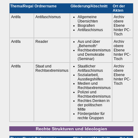
Thema/Regal
Ordnername
Gliederung/Abschnitt
Ort der
Akten
Antifa
Antifaschismus
Allgemeine
Archiv
Übersichten
obere
Biografien
Ebene
Antifaschismus
hinter PC-
Tisch
Antifa
Reader
Aus und über
Archiv
„Behemoth“
obere
Rechtsextremismus
Ebene
und Demokratie
hinter PC-
(Seminar)
Tisch
Antifa
Staat und
Staatlicher
Archiv
Rechtsextremismus
Antifaschismus
obere
Sozialarbeit,
Ebene
Ausstiegshilfen
hinter PC-
Medien und
Tisch
Rechtsextremismus
Polizei und
Rechtsextremismus
Rechtes Denken in
der politischen
Mitte
Fördergelder für
rechte Gruppen
Rechte Strukturen und Ideologien