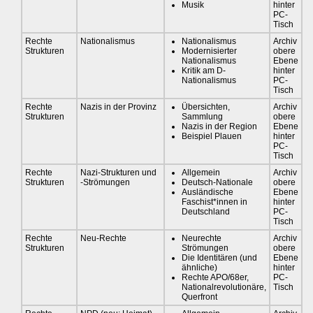
Musik
hinter
PC-
Tisch
Rechte
Nationalismus
Nationalismus
Archiv
Strukturen
Modernisierter
obere
Nationalismus
Ebene
Kritik am D-
hinter
Nationalismus
PC-
Tisch
Rechte
Nazis in der Provinz
Übersichten,
Archiv
Strukturen
Sammlung
obere
Nazis in der Region
Ebene
Beispiel Plauen
hinter
PC-
Tisch
Rechte
Nazi-Strukturen und
Allgemein
Archiv
Strukturen
-Strömungen
Deutsch-Nationale
obere
Ausländische
Ebene
Faschist*innen in
hinter
Deutschland
PC-
Tisch
Rechte
Neu-Rechte
Neurechte
Archiv
Strukturen
Strömungen
obere
Die Identitären (und
Ebene
ähnliche)
hinter
Rechte APO/68er,
PC-
Nationalrevolutionäre,
Tisch
Querfront