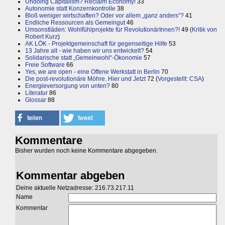
Undoing Capitalism? Reclaim Economy!
33
Autonomie statt Konzernkontrolle
38
Bloß weniger wirtschaften? Oder vor allem „ganz anders“?
41
Endliche Ressourcen als Gemeingut
46
Umsonstläden: Wohlfühlprojekte für RevolutionärInnen?!
49 (
Kritik von
Robert Kurz
)
AK LÖK - Projektgemeinschaft für gegenseitige Hilfe
53
13 Jahre alt - wie haben wir uns entwickelt?
54
Solidarische statt „Gemeinwohl“-Ökonomie
57
Freie Software
66
Yes, we are open - eine Offene Werkstatt in Berlin
70
Die post-revolutionäre Möhre. Hier und Jetzt
72 (
Vorgestellt: CSA
)
Energieversorgung von unten?
80
Literatur
86
Glossar
88
Kommentare
Bisher wurden noch keine Kommentare abgegeben.
Kommentar abgeben
Deine aktuelle Netzadresse: 216.73.217.11
Name
Kommentar