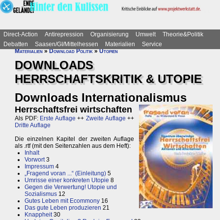
Direct-Action
Antirepression
Organisierung
Umwelt
Theorie&Politik
Debatten
Saasen/GI/Mittelhessen
Materialien
Service
Materialien
»
Download Politik
»
Utopien
DOWNLOADS
HERRSCHAFTSKRITIK & UTOPIE
Downloads Internationalismus
Herrschaftsfrei wirtschaften
Als PDF:
Erste Auflage
++
Zweite Auflage
++
Dritte Auflage
Die einzelnen Kapitel der zweiten Auflage
als .rtf (mit den Seitenzahlen aus dem Heft):
Inhalt
Vorwort
3
Impressum
4
„Fragend voran ...“ (Einleitung)
5
Umrisse einer konkreten Utopie
8
Gegen die Verwertung! Utopie und
Sozialismus
12
Gutes Leben mit Ecommony
16
Das gute Leben produzieren
21
Knappheit
30