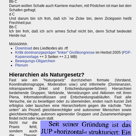
Bb C
Darum wollen Schafe auch Karriere machen, mit Pöstchen ist man bei den
Schafen gefragt.
d C
Und darum bin ich froh, daß ich ´ne Zicke bin, denn Zickigsein heißt
Frechheit pur.
Bb C
Ich bin froh, daß ich so'n armes Schaf nicht bin, denn Schaf bedeutet
Herde nur.
Mööööhhh.
Download
des Liedtextes als .rtf
Kritik dominanzgepräger "linker" Großkongresse
im Herbst 2005 (
PDF-
Kopiervorlage
++ 3 Seiten ++ 2,1 MB)
Bewegungs-Oligarchien
Plenum
Hierarchien als Naturgesetz?
Fast wie ein "Naturgesetz" durchziehen formale (Vorstand,
Koordinationsgruppe, Moderation usw.) und informelle (Dominanzen,
intransparente Zirkel und Entscheidungsverfahren) Hierarchien
bestehende Gruppen, Verbände, Vernetzungen und Aktionen mit ihren
Plena, Informationsflüssen und Entscheidungsabläufen. Fast alle
Versuche, sie zu beseitigen oder zu überwinden, enden nach kurzer Zeit
erfolglos oder tauschen eine Hierarchieform gegen die nächste. "Von
unten" als Prozeß gleichberechtigter und autonomer Menschen sowie
gleichberechtigter, autonom agierender Gruppen und Zusammenhängen
findet nicht oder kaum statt.
Nicht nur die
Praxis fehlt,
sondern auch
die Theorie: