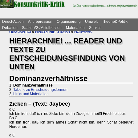
Direct-Action
Antirepression
Organisierung
Umwelt
Theorie&Politik
Debatten
Saasen/GI/Mittelhessen
Materialien
Service
Organisierung
»
HierarchNIE!-Projekt
»
Hauptseiten
HIERARCHNIE! ... READER UND
TEXTE ZU
ENTSCHEIDUNGSFINDUNG VON
UNTEN
Dominanzverhältnisse
1.
Dominanzverhältnisse
2.
Tabelle zu Entscheidungsformen
3.
Links und Materialien
Zicken – (Text: Jaybee)
d C
Ich bin froh, daß ich ´ne Zicke bin, denn Zickigsein heißt Frechheit pur.
Bb C
Ich bin froh, daß ich so'n armes Schaf nicht bin, denn Schaf bedeutet
Herde nur.
d C