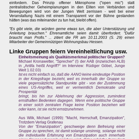
einfordern. Das Prinzip offener Mikrophone ("open mic") statt
zentralistischer Geheimplanungen in den Eliten von Verbänden und
Bewegungen wird von der Jungen Welt zerrissen - weil bei einer
Veranstaltung Nazis mit einem Transparent vor der Bühne gestanden
hätten (was das miteinander zu tun hat, bleibt offen).
"Es gibt viele, die würden gerne etwas tun, die aber Unterstützung und
Anleitung brauchen." Ehrenamtliche seien damit überfordert. "Dafür
braucht man Profis." ... zitiert die FR am 10.11.2003 (S. 29) einen
Mitarbeiter der Gemeinnützigen Wohnungsbau Hessen.
Linke Gruppen feiern Vereinheitlichung usw.
Einheitsmeinung als Qualitätsmerkmal politischer Gruppen?
Michael Kronawetter, "Sprecher" (!) der AAB (inzwischen ALB)
in „Antifa heißt Angriff?“ im Interview: Rüdiger Göbel, Junge
Welt 1.02.03)
Ist es nicht einfach so, daß die AANO keine eindeutige Position
in der Kriegsfrage bezieht, weil es innerhalb der Gruppe so
viele gegensätzliche Standpunkte gibt - von der Zustimmung
eines US-Angriffes, weil er vermeintlich Demokratie und
Prosperität
bringt, bis hin zur Ablehnung der Aggression, zumindest
ernsthaften Bedenken dagegen. Wenn eine politische Gruppe
in einer solch zentralen Frage keine Position beziehen will
oder kann, ist sie nicht ernstzunehmen.
Aus Wilk, Michael (1999): "Macht, Herrschaft, Emanzipation",
Trotzdem Verlag Grafenau
Von der "Emanzipation", geschweige denn Befreiung einer
Gruppe zu sprechen, ist damit solange unsinnig, solange nicht
die individuelle Erfahrung von Emanzipation auch innerhalb