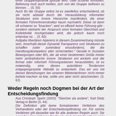
einer Gruppendynamik spürbar wird. Oder schärfer formuliert:
Befreiung muß auch heißen, sich von der Gruppe befreien zu
können. ...
(S. 50)
Auch für die Gruppe selbst ist es zweifellos entscheidend, ob
sie nicht alsbald durch die Herausbildung informeller
Strukturen eine innere Hierarchie manifestiert, die einer
formalen FührerInnenstruktur kaum nachsteht. Diese ist dann
oft schwerer zu "knacken", weil es offiziell keine Führung gibt -
sondern vielmehr der Anspruch einer formalen Gleichheit und
Kollektivität hochgehalten wird, die jedoch kaum noch
erfahrbar ist. ...
(S. 60)
Aufgabe libertären Agierens in diesem Zusammenhang müsste
sein, Innerhalb dieser Dynamik Transparenz und Strukturen zu
schaffen (oder zumindest einzufordern), die die
Handlungskompetenz aller sicherstellen." Gerade in Sozialen
Bewegungen oder BI's, die ab einer bestimmten Größe immer
mehr zentralistische innere Strukturen ent wickeln und die
formal oder informell Führungsebenen herausbilden, ist es
notwendig, eine diesen autoritären Tendenzen
entgegengesetzte Aktivität zu entwickeln. Das wir uns mit
diesen Bemühungen bei unseren MitstreiterInnen nicht immer
beliebt machen ist klar, sollte uns aber nicht abschrecken.
(S.
62)
Weder Regeln noch Dogmen bei der Art der
Entscheidungsfindung
Aus Christoph Spehr (2003): "Gleicher als andere", Karl Dietz
Verlag in Berlin (S. 44)
Die Definition gibt keine formalisierten Verfahren des
Verhandelns oder der Entscheidungsfindung vor. Für solche
Verfahren gilt dasselbe wie für alle anderen Regeln auch: Sie