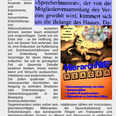
Konkrete Ideen
und
Experimente,
wie
hierarchiefreie
Entscheidungs-
und
Aktionsstrukturen aussehen
können, werden kaum entwickelt
und vorgeschlagen. Damit soll ein
Ende sein - so die Hoffnung, die
sich mit diesem Text verbindet. Ziel
ist, eine Diskussion zur Aufdeckung
von Dominanzverhältnissen und
zur Entwicklung konkreter
Vorschläge für deren Abbau zu
entfachen. Sie soll im günstigsten
Fall als dauernde Debatte
bestehen bleiben, immer wieder
Ideen und Versuche austauschen,
reflektieren und weiterentwickeln.
Die Zeiten quälender Plena,
intransparenter Machtzirkel, der
Neigung zu zentralen Strukturen
oder Entscheidungen, der
Stellvertretungspolitik in der
Bewegung und des
dominanzbildenden
Gegeneinanders sollen vorbei sein - stattdessen zählen ein horizontales,
gleichberechtigtes Miteinander, die Dezentralisierung von
Entscheidungen, das konsequente Ringen um Transparenz und
gleichberechtigten Zugang zu Wissen und Ressourcen in politischen