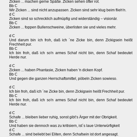
Zicken ... machen gerne Späße. Zicken sehen öfter rot.
Bb C
Wir Zicken ... sind nicht anzupassen. Zicken sind sehr klug beim flieh'n.
d C
Zicken sind so schrecklich aufmüpfig und widerständig – visionär.
Bb C
Zicken ... foppen Bullenschweine, überlisten sie und vieles mehr.
d C
Und darum bin ich froh, daß ich ´ne Zicke bin, denn Zickigsein heißt
Frechheit pur.
Bb C
Ich bin froh, daß ich so'n armes Schaf nicht bin, denn Schaf bedeutet
Herde nur.
d C
Zicken ... haben Phantasie, Zicken haben 'n dicken Kopf.
Bb C
Und gegen die ganzen Herrschaftsmittel, pöbeln Zicken sowieso.
d C
Ich bin froh, daß ich ´ne Zicke bin, denn Zickigsein heißt Frechheit pur.
Bb C
Ich bin froh, daß ich so'n armes Schaf nicht bin, denn Schaf bedeutet
Herde nur.
d C
Schafe ... bleiben lieber ruhig, sonst gibt’s Ärger mit der Obrigkeit.
Bb C
Und haben sie dennoch was zu kritisiern, ist´s laue Unterwürfigkeit
d C
Schafe ... sind beliebt bei Eliten, denn Schafsein ist dort angesagt.