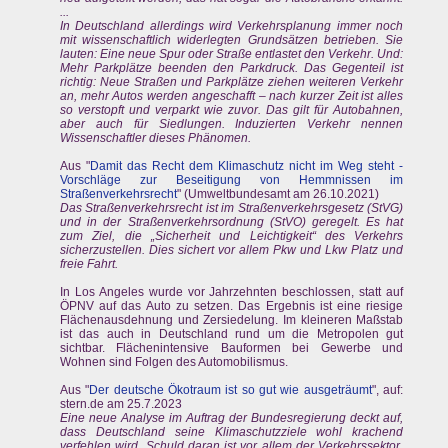
...
In Deutschland allerdings wird Verkehrsplanung immer noch
mit wissenschaftlich widerlegten Grundsätzen betrieben. Sie
lauten: Eine neue Spur oder Straße entlastet den Verkehr. Und:
Mehr Parkplätze beenden den Parkdruck. Das Gegenteil ist
richtig: Neue Straßen und Parkplätze ziehen weiteren Verkehr
an, mehr Autos werden angeschafft – nach kurzer Zeit ist alles
so verstopft und verparkt wie zuvor. Das gilt für Autobahnen,
aber auch für Siedlungen. Induzierten Verkehr nennen
Wissenschaftler dieses Phänomen.
Aus "
Damit das Recht dem Klimaschutz nicht im Weg steht -
Vorschläge zur Beseitigung von Hemmnissen im
Straßenverkehrsrecht
" (Umweltbundesamt am 26.10.2021)
Das Straßenverkehrsrecht ist im Straßenverkehrsgesetz (StVG)
und in der Straßenverkehrsordnung (StVO) geregelt. Es hat
zum Ziel, die „Sicherheit und Leichtigkeit“ des Verkehrs
sicherzustellen. Dies sichert vor allem Pkw und Lkw Platz und
freie Fahrt.
In Los Angeles wurde vor Jahrzehnten beschlossen, statt auf
ÖPNV auf das Auto zu setzen. Das Ergebnis ist eine riesige
Flächenausdehnung und Zersiedelung. Im kleineren Maßstab
ist das auch in Deutschland rund um die Metropolen gut
sichtbar. Flächenintensive Bauformen bei Gewerbe und
Wohnen sind Folgen des Automobilismus.
Aus "
Der deutsche Ökotraum ist so gut wie ausgeträumt
", auf:
stern.de am 25.7.2023
Eine neue Analyse im Auftrag der Bundesregierung deckt auf,
dass Deutschland seine Klimaschutzziele wohl krachend
verfehlen wird. Schuld daran ist vor allem der Verkehrssektor.