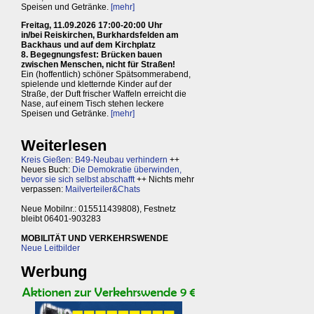
Speisen und Getränke.
[mehr]
Freitag, 11.09.2026 17:00-20:00 Uhr
in/bei Reiskirchen, Burkhardsfelden am
Backhaus und auf dem Kirchplatz
8. Begegnungsfest: Brücken bauen
zwischen Menschen, nicht für Straßen!
Ein (hoffentlich) schöner Spätsommerabend,
spielende und kletternde Kinder auf der
Straße, der Duft frischer Waffeln erreicht die
Nase, auf einem Tisch stehen leckere
Speisen und Getränke.
[mehr]
Weiterlesen
Kreis Gießen: B49-Neubau verhindern
++
Neues Buch:
Die Demokratie überwinden,
bevor sie sich selbst abschafft
++ Nichts mehr
verpassen:
Mailverteiler&Chats
Neue Mobilnr.: 015511439808), Festnetz
bleibt 06401-903283
MOBILITÄT UND VERKEHRSWENDE
Neue Leitbilder
Werbung