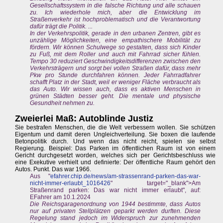
Gesellschaftssystem in die falsche Richtung und alle schauen
zu. Ich wiederhole mich, aber die Entwicklung im
Straßenverkehr ist hochproblematisch und die Verantwortung
dafür trägt die Politik. ...
In der Verkehrspolitik, gerade in den urbanen Zentren, gibt es
unzählige Möglichkeiten, eine empathischere Mobilität zu
fördern. Wir können Schulwege so gestalten, dass sich Kinder
zu Fuß, mit dem Roller und auch mit Fahrrad sicher fühlen.
Tempo 30 reduziert Geschwindigkeitsdifferenzen zwischen den
Verkehrsträgern und sorgt bei vollen Straßen dafür, dass mehr
Pkw pro Stunde durchfahren können. Jeder Fahrradfahrer
schafft Platz in der Stadt, weil er weniger Fläche verbraucht als
das Auto. Wir wissen auch, dass es aktiven Menschen in
grünen Städten besser geht. Die mentale und physische
Gesundheit nehmen zu.
Zweierlei Maß: Autoblinde Justiz
Sie bestrafen Menschen, die die Welt verbessern wollen. Sie schützen
Eigentum und damit deren Ungleichverteilung. Sie boxen die laufende
Betonpolitik durch. Und wenn das nicht reicht, spielen sie selbst
Regierung. Beispiel: Das Parken im öffentlichen Raum ist von einem
Gericht durchgesetzt worden, welches sich per Gerichtsbeschluss wie
eine Exekutive verhielt und definierte: Der öffentliche Raum gehört den
Autos. Punkt. Das war 1966.
Aus "
efahrer.chip.de/news/am-strassenrand-parken-das-war-
nicht-immer-erlaubt_1016426
" target="_blank">Am
Straßenrand parken: Das war nicht immer erlaubt", auf:
EFahrer am 10.1.2024
Die Reichsgaragenordnung von 1944 bestimmte, dass Autos
nur auf privaten Stellplätzen geparkt werden durften. Diese
Regelung stand jedoch im Widerspruch zur zunehmenden