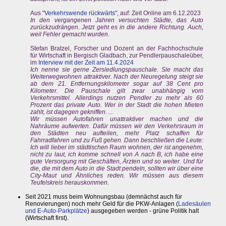
Aus "
Verkehrswende rückwärts
", auf: Zeit Online am 6.12.2023
In den vergangenen Jahren versuchten Städte, das Auto
zurückzudrängen. Jetzt geht es in die andere Richtung. Auch,
weil Fehler gemacht wurden.
Stefan Bratzel, Forscher und Dozent an der Fachhochschule
für Wirtschaft in Bergisch Gladbach, zur Pendlerpauschaleüber,
im
Interview mit der Zeit am 11.4.2024
Ich nenne sie gerne Zersiedlungspauschale. Sie macht das
Weiterwegwohnen attraktiver. Nach der Neuregelung steigt sie
ab dem 21. Entfernungskilometer sogar auf 38 Cent pro
Kilometer. Die Pauschale gilt zwar unabhängig vom
Verkehrsmittel. Allerdings nutzen Pendler zu mehr als 60
Prozent das private Auto. Wer in der Stadt die hohen Mieten
zahlt, ist dagegen gekniffen. ...
Wir müssen Autofahren unattraktiver machen und die
Nahräume aufwerten. Dafür müssen wir den Verkehrsraum in
den Städten neu aufteilen, mehr Platz schaffen für
Fahrradfahren und zu Fuß gehen. Dann beschließen die Leute:
Ich will lieber im städtischen Raum wohnen, der ist angenehm,
nicht zu laut, ich komme schnell von A nach B, ich habe eine
gute Versorgung mit Geschäften, Ärzten und so weiter. Und für
die, die mit dem Auto in die Stadt pendeln, sollten wir über eine
City-Maut und Ähnliches reden. Wir müssen aus diesem
Teufelskreis herauskommen.
Seit 2021 muss beim Wohnungsbau (demnächst auch für
Renovierungen) noch mehr Geld für die PKW-Anlagen (
Ladesäulen
und E-Auto-Parkplätze
) ausgegeben werden - grüne Politik halt
(Wirtschaft first).