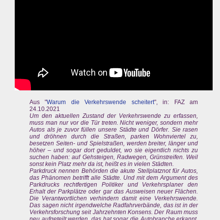
Aus "
Warum die Verkehrswende scheitert
", in: FAZ am
24.10.2021
Um den aktuellen Zustand der Verkehrswende zu erfassen,
muss man nur vor die Tür treten. Nicht weniger, sondern mehr
Autos als je zuvor füllen unsere Städte und Dörfer. Sie rasen
und dröhnen durch die Straßen, parken Wohnviertel zu,
besetzen Seiten- und Spielstraßen, werden breiter, länger und
höher – und sogar dort geduldet, wo sie eigentlich nichts zu
suchen haben: auf Gehsteigen, Radwegen, Grünstreifen. Weil
sonst kein Platz mehr da ist, heißt es in vielen Städten.
Parkdruck nennen Behörden die akute Stellplatznot für Autos,
das Phänomen betrifft alle Städte. Und mit dem Argument des
Parkdrucks rechtfertigen Politiker und Verkehrsplaner den
Erhalt der Parkplätze oder gar das Ausweisen neuer Flächen.
Die Verantwortlichen verhindern damit eine Verkehrswende.
Das sagen nicht irgendwelche Radfahrverbände, das ist in der
Verkehrsforschung seit Jahrzehnten Konsens. Der Raum muss
neu aufgeteilt werden, das hat sogar die Autobranche erkannt.