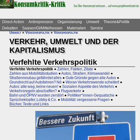
Direct-Action
Antirepression
Organisierung
Umwelt
Theorie&Politik
Debatten
Saasen/GI/Mittelhessen
Materialien
Service
Umwelt
»
Verkehrspolitik
»
Verkehrspolitik
VERKEHR, UMWELT UND DER
KAPITALISMUS
Verfehlte Verkehrspolitik
Verfehlte Verkehrspolitik
●
Zahlen, Fakten, Zitate
●
Zahlen aus Mobilitätsstudien
●
Autos, Straßen, Klimawandel
●
Straßenneubau gefährdet alles
●
Gute Gründe gegen alle Autos
●
Grundrecht auf Autofahren? Nö
●
Woran Verkehrswende scheitert
●
Autos: alte weg, keine neuen!
●
Sozialen Aspekte des Verkehrs
●
Verkehrsregeln abschaffen?
●
Flugverkehr
●
Bahn und ÖPNV wurden zerstört
●
Politiker*innen-Gequatsche
●
Sprücheklopfer, Lobby & Co.
●
Mobilität: vergessene Fragen
●
Bücher, Texte und Links