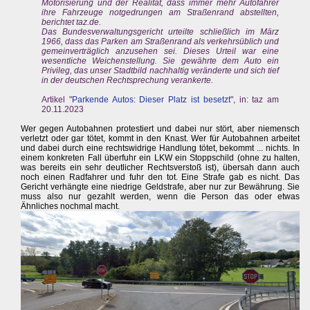
Motorisierung und der Realität, dass immer mehr Autofahrer
ihre Fahrzeuge notgedrungen am Straßenrand abstellten,
berichtet taz.de.
Das Bundesverwaltungsgericht urteilte schließlich im März
1966, dass das Parken am Straßenrand als verkehrsüblich und
gemeinverträglich anzusehen sei. Dieses Urteil war eine
wesentliche Weichenstellung. Sie gewährte dem Auto ein
Privileg, das unser Stadtbild nachhaltig veränderte und sich tief
in der deutschen Rechtsprechung verankerte.
Artikel "
Parkende Autos: Dieser Platz ist besetzt
", in: taz am
20.11.2023
Wer gegen Autobahnen protestiert und dabei nur stört, aber niemensch
verletzt oder gar tötet, kommt in den Knast. Wer für Autobahnen arbeitet
und dabei durch eine rechtswidrige Handlung tötet, bekommt ... nichts. In
einem konkreten Fall überfuhr ein LKW ein Stoppschild (ohne zu halten,
was bereits ein sehr deutlicher Rechtsverstoß ist), übersah dann auch
noch einen Radfahrer und fuhr den tot. Eine Strafe gab es nicht. Das
Gericht verhängte eine niedrige Geldstrafe, aber nur zur Bewährung. Sie
muss also nur gezahlt werden, wenn die Person das oder etwas
Ähnliches nochmal macht.