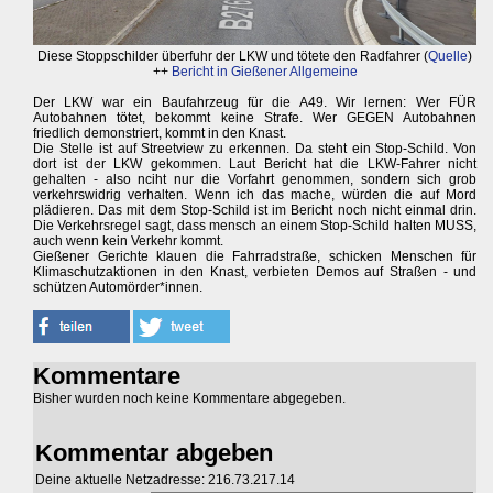
Diese Stoppschilder überfuhr der LKW und tötete den Radfahrer (
Quelle
)
++
Bericht in Gießener Allgemeine
Der LKW war ein Baufahrzeug für die A49. Wir lernen: Wer FÜR
Autobahnen tötet, bekommt keine Strafe. Wer GEGEN Autobahnen
friedlich demonstriert, kommt in den Knast.
Die Stelle ist auf Streetview zu erkennen. Da steht ein Stop-Schild. Von
dort ist der LKW gekommen. Laut Bericht hat die LKW-Fahrer nicht
gehalten - also nciht nur die Vorfahrt genommen, sondern sich grob
verkehrswidrig verhalten. Wenn ich das mache, würden die auf Mord
plädieren. Das mit dem Stop-Schild ist im Bericht noch nicht einmal drin.
Die Verkehrsregel sagt, dass mensch an einem Stop-Schild halten MUSS,
auch wenn kein Verkehr kommt.
Gießener Gerichte klauen die Fahrradstraße, schicken Menschen für
Klimaschutzaktionen in den Knast, verbieten Demos auf Straßen - und
schützen Automörder*innen.
Kommentare
Bisher wurden noch keine Kommentare abgegeben.
Kommentar abgeben
Deine aktuelle Netzadresse: 216.73.217.14