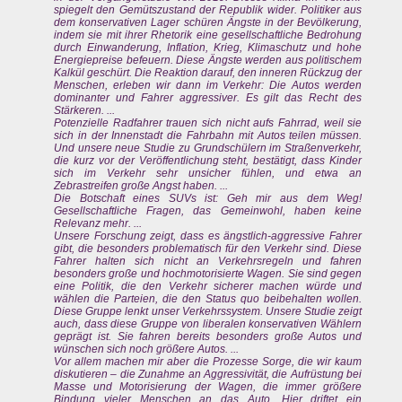
spiegelt den Gemütszustand der Republik wider. Politiker aus
dem konservativen Lager schüren Ängste in der Bevölkerung,
indem sie mit ihrer Rhetorik eine gesellschaftliche Bedrohung
durch Einwanderung, Inflation, Krieg, Klimaschutz und hohe
Energiepreise befeuern. Diese Ängste werden aus politischem
Kalkül geschürt. Die Reaktion darauf, den inneren Rückzug der
Menschen, erleben wir dann im Verkehr: Die Autos werden
dominanter und Fahrer aggressiver. Es gilt das Recht des
Stärkeren. ...
Potenzielle Radfahrer trauen sich nicht aufs Fahrrad, weil sie
sich in der Innenstadt die Fahrbahn mit Autos teilen müssen.
Und unsere neue Studie zu Grundschülern im Straßenverkehr,
die kurz vor der Veröffentlichung steht, bestätigt, dass Kinder
sich im Verkehr sehr unsicher fühlen, und etwa an
Zebrastreifen große Angst haben. ...
Die Botschaft eines SUVs ist: Geh mir aus dem Weg!
Gesellschaftliche Fragen, das Gemeinwohl, haben keine
Relevanz mehr. ...
Unsere Forschung zeigt, dass es ängstlich-aggressive Fahrer
gibt, die besonders problematisch für den Verkehr sind. Diese
Fahrer halten sich nicht an Verkehrsregeln und fahren
besonders große und hochmotorisierte Wagen. Sie sind gegen
eine Politik, die den Verkehr sicherer machen würde und
wählen die Parteien, die den Status quo beibehalten wollen.
Diese Gruppe lenkt unser Verkehrssystem. Unsere Studie zeigt
auch, dass diese Gruppe von liberalen konservativen Wählern
geprägt ist. Sie fahren bereits besonders große Autos und
wünschen sich noch größere Autos. ...
Vor allem machen mir aber die Prozesse Sorge, die wir kaum
diskutieren – die Zunahme an Aggressivität, die Aufrüstung bei
Masse und Motorisierung der Wagen, die immer größere
Bindung vieler Menschen an das Auto. Hier driftet ein