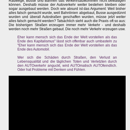
Radwege, Busse und Bahnen das Verkehrsaufkommen nicht bewältigen
können. Deshalb müsse der Autoverkehr weiter bestehen bleiben oder
sogar ausgebaut werden. Doch wie absurd ist das Argument: Weil bisher
alles falsch gemacht wurde, weil Bahnlinien abgebaut, Busse ausgedünnt
wurden und überall Autostraßen geschaffen wurden, müsse jetzt weiter
alles falsch gemacht werden? Tatsächlich sieht auch die Praxis oft so aus:
Die bisherigen Straßen erzeugen immer mehr Verkehr - und deshalb
werden noch mehr Straßen gebaut. Die noch mehr Verkehr erzeugen usw.
Eher kann mensch sich das Ende der Welt vorstellen als das
Ende des Kapitalismus" lässt sich offenbar auch umbasteln zu
"Eher kann mensch sich das Ende der Welt vorstellen als das
Ende des Automobil.
Wer sich die Schäden durch Straßen, den Verlust an
Lebensqualität und die täglichen Toten und Verletzten durch
den AUTOverkehr anguckt, wird AUTOmatisch AUTOfeindlich.
Oder hat Probleme mit Denken und Fühlen.