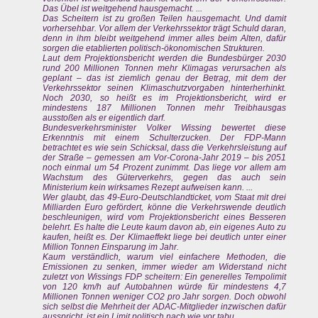
Das Übel ist weitgehend hausgemacht. ...
Das Scheitern ist zu großen Teilen hausgemacht. Und damit
vorhersehbar. Vor allem der Verkehrssektor trägt Schuld daran,
denn in ihm bleibt weitgehend immer alles beim Alten, dafür
sorgen die etablierten politisch-ökonomischen Strukturen.
Laut dem Projektionsbericht werden die Bundesbürger 2030
rund 200 Millionen Tonnen mehr Klimagas verursachen als
geplant – das ist ziemlich genau der Betrag, mit dem der
Verkehrssektor seinen Klimaschutzvorgaben hinterherhinkt.
Noch 2030, so heißt es im Projektionsbericht, wird er
mindestens 187 Millionen Tonnen mehr Treibhausgas
ausstoßen als er eigentlich darf.
Bundesverkehrsminister Volker Wissing bewertet diese
Erkenntnis mit einem Schulterzucken. Der FDP-Mann
betrachtet es wie sein Schicksal, dass die Verkehrsleistung auf
der Straße – gemessen am Vor-Corona-Jahr 2019 – bis 2051
noch einmal um 54 Prozent zunimmt. Das liege vor allem am
Wachstum des Güterverkehrs, gegen das auch sein
Ministerium kein wirksames Rezept aufweisen kann. ...
Wer glaubt, das 49-Euro-Deutschlandticket, vom Staat mit drei
Milliarden Euro gefördert, könne die Verkehrswende deutlich
beschleunigen, wird vom Projektionsbericht eines Besseren
belehrt. Es halte die Leute kaum davon ab, ein eigenes Auto zu
kaufen, heißt es. Der Klimaeffekt liege bei deutlich unter einer
Million Tonnen Einsparung im Jahr.
Kaum verständlich, warum viel einfachere Methoden, die
Emissionen zu senken, immer wieder am Widerstand nicht
zuletzt von Wissings FDP scheitern: Ein generelles Tempolimit
von 120 km/h auf Autobahnen würde für mindestens 4,7
Millionen Tonnen weniger CO2 pro Jahr sorgen. Doch obwohl
sich selbst die Mehrheit der ADAC-Mitglieder inzwischen dafür
ausspricht, ist ein Limit politisch nach wie vor tabu.