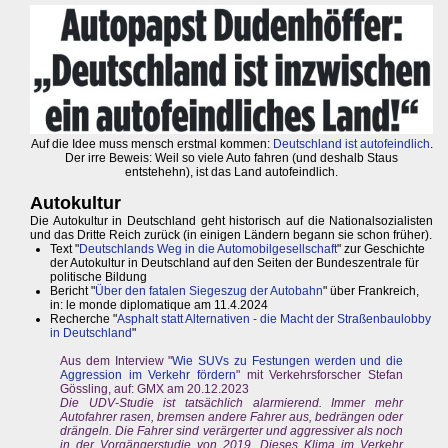
Auf die Idee muss mensch erstmal kommen:
Deutschland ist autofeindlich
.
Der irre Beweis: Weil so viele Auto fahren (und deshalb Staus
entstehehn), ist das Land autofeindlich.
Autokultur
Die Autokultur in Deutschland geht historisch auf die Nationalsozialisten
und das Dritte Reich zurück (in einigen Ländern begann sie schon früher).
Text "
Deutschlands Weg in die Automobilgesellschaft
" zur Geschichte
der Autokultur in Deutschland auf den Seiten der Bundeszentrale für
politische Bildung
Bericht "
Über den fatalen Siegeszug der Autobahn
" über Frankreich,
in: le monde diplomatique am 11.4.2024
Recherche "
Asphalt statt Alternativen - die Macht der Straßenbaulobby
in Deutschland
"
Aus dem Interview "
Wie SUVs zu Festungen werden und die
Aggression im Verkehr fördern
" mit Verkehrsforscher Stefan
Gössling, auf: GMX am 20.12.2023
Die UDV-Studie ist tatsächlich alarmierend. Immer mehr
Autofahrer rasen, bremsen andere Fahrer aus, bedrängen oder
drängeln. Die Fahrer sind verärgerter und aggressiver als noch
in der Vorgängerstudie von 2019. Dieses Klima im Verkehr