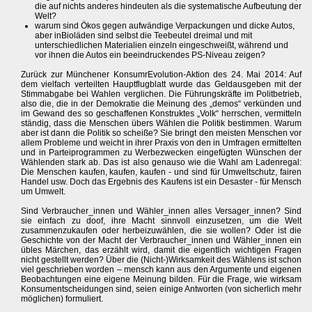
die auf nichts anderes hindeuten als die systematische Aufbeutung der
Welt?
warum sind Ökos gegen aufwändige Verpackungen und dicke Autos,
aber inBioläden sind selbst die Teebeutel dreimal und mit
unterschiedlichen Materialien einzeln eingeschweißt, während und
vor ihnen die Autos ein beeindruckendes PS-Niveau zeigen?
Zurück zur Münchener KonsumrEvolution-Aktion des 24. Mai 2014: Auf
dem vielfach verteilten Hauptflugblatt wurde das Geldausgeben mit der
Stimmabgabe bei Wahlen verglichen. Die Führungskräfte im Politbetrieb,
also die, die in der Demokratie die Meinung des „demos“ verkünden und
im Gewand des so geschaffenen Konstruktes „Volk“ herrschen, vermitteln
ständig, dass die Menschen übers Wählen die Politik bestimmen. Warum
aber ist dann die Politik so scheiße? Sie bringt den meisten Menschen vor
allem Probleme und weicht in ihrer Praxis von den in Umfragen ermittelten
und in Parteiprogrammen zu Werbezwecken eingefügten Wünschen der
Wählenden stark ab. Das ist also genauso wie die Wahl am Ladenregal:
Die Menschen kaufen, kaufen, kaufen - und sind für Umweltschutz, fairen
Handel usw. Doch das Ergebnis des Kaufens ist ein Desaster - für Mensch
um Umwelt.
Sind Verbraucher_innen und Wähler_innen alles Versager_innen? Sind
sie einfach zu doof, ihre Macht sinnvoll einzusetzen, um die Welt
zusammenzukaufen oder herbeizuwählen, die sie wollen? Oder ist die
Geschichte von der Macht der Verbraucher_innen und Wähler_innen ein
übles Märchen, das erzählt wird, damit die eigentlich wichtigen Fragen
nicht gestellt werden? Über die (Nicht-)Wirksamkeit des Wählens ist schon
viel geschrieben worden – mensch kann aus den Argumente und eigenen
Beobachtungen eine eigene Meinung bilden. Für die Frage, wie wirksam
Konsumentscheidungen sind, seien einige Antworten (von sicherlich mehr
möglichen) formuliert.