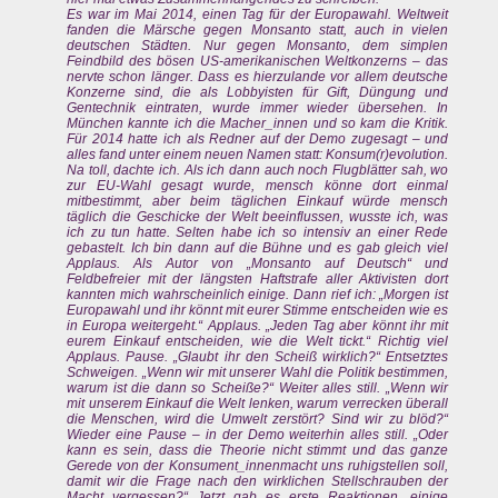
Es war im Mai 2014, einen Tag für der Europawahl. Weltweit
fanden die Märsche gegen Monsanto statt, auch in vielen
deutschen Städten. Nur gegen Monsanto, dem simplen
Feindbild des bösen US-amerikanischen Weltkonzerns – das
nervte schon länger. Dass es hierzulande vor allem deutsche
Konzerne sind, die als Lobbyisten für Gift, Düngung und
Gentechnik eintraten, wurde immer wieder übersehen. In
München kannte ich die Macher_innen und so kam die Kritik.
Für 2014 hatte ich als Redner auf der Demo zugesagt – und
alles fand unter einem neuen Namen statt: Konsum(r)evolution.
Na toll, dachte ich. Als ich dann auch noch Flugblätter sah, wo
zur EU-Wahl gesagt wurde, mensch könne dort einmal
mitbestimmt, aber beim täglichen Einkauf würde mensch
täglich die Geschicke der Welt beeinflussen, wusste ich, was
ich zu tun hatte. Selten habe ich so intensiv an einer Rede
gebastelt. Ich bin dann auf die Bühne und es gab gleich viel
Applaus. Als Autor von „Monsanto auf Deutsch“ und
Feldbefreier mit der längsten Haftstrafe aller Aktivisten dort
kannten mich wahrscheinlich einige. Dann rief ich: „Morgen ist
Europawahl und ihr könnt mit eurer Stimme entscheiden wie es
in Europa weitergeht.“ Applaus. „Jeden Tag aber könnt ihr mit
eurem Einkauf entscheiden, wie die Welt tickt.“ Richtig viel
Applaus. Pause. „Glaubt ihr den Scheiß wirklich?“ Entsetztes
Schweigen. „Wenn wir mit unserer Wahl die Politik bestimmen,
warum ist die dann so Scheiße?“ Weiter alles still. „Wenn wir
mit unserem Einkauf die Welt lenken, warum verrecken überall
die Menschen, wird die Umwelt zerstört? Sind wir zu blöd?“
Wieder eine Pause – in der Demo weiterhin alles still. „Oder
kann es sein, dass die Theorie nicht stimmt und das ganze
Gerede von der Konsument_innenmacht uns ruhigstellen soll,
damit wir die Frage nach den wirklichen Stellschrauben der
Macht vergessen?“ Jetzt gab es erste Reaktionen, einige