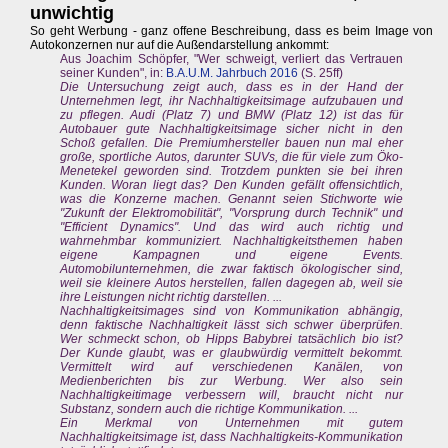
unwichtig
So geht Werbung - ganz offene Beschreibung, dass es beim Image von
Autokonzernen nur auf die Außendarstellung ankommt:
Aus Joachim Schöpfer, "Wer schweigt, verliert das Vertrauen
seiner Kunden", in:
B.A.U.M. Jahrbuch 2016
(S. 25ff)
Die Untersuchung zeigt auch, dass es in der Hand der
Unternehmen legt, ihr Nachhaltigkeitsimage aufzubauen und
zu pflegen. Audi (Platz 7) und BMW (Platz 12) ist das für
Autobauer gute Nachhaltigkeitsimage sicher nicht in den
Schoß gefallen. Die Premiumhersteller bauen nun mal eher
große, sportliche Autos, darunter SUVs, die für viele zum Öko-
Menetekel geworden sind. Trotzdem punkten sie bei ihren
Kunden. Woran liegt das? Den Kunden gefällt offensichtlich,
was die Konzerne machen. Genannt seien Stichworte wie
"Zukunft der Elektromobilität", "Vorsprung durch Technik" und
"Efficient Dynamics". Und das wird auch richtig und
wahrnehmbar kommuniziert. Nachhaltigkeitsthemen haben
eigene Kampagnen und eigene Events.
Automobilunternehmen, die zwar faktisch ökologischer sind,
weil sie kleinere Autos herstellen, fallen dagegen ab, weil sie
ihre Leistungen nicht richtig darstellen. ...
Nachhaltigkeitsimages sind von Kommunikation abhängig,
denn faktische Nachhaltigkeit lässt sich schwer überprüfen.
Wer schmeckt schon, ob Hipps Babybrei tatsächlich bio ist?
Der Kunde glaubt, was er glaubwürdig vermittelt bekommt.
Vermittelt wird auf verschiedenen Kanälen, von
Medienberichten bis zur Werbung. Wer also sein
Nachhaltigkeitimage verbessern will, braucht nicht nur
Substanz, sondern auch die richtige Kommunikation. ...
Ein Merkmal von Unternehmen mit gutem
Nachhaltigkeitsimage ist, dass Nachhaltigkeits-Kommunikation