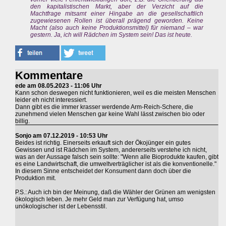
den kapitalistischen Markt, aber der Verzicht auf die
Machtfrage mitsamt einer Hingabe an die gesellschaftlich
zugewiesenen Rollen ist überall prägend geworden. Keine
Macht (also auch keine Produktionsmittel) für niemand – war
gestern. Ja, ich will Rädchen im System sein! Das ist heute.
Kommentare
ede am 08.05.2023 - 11:06 Uhr
Kann schon deswegen nicht funktionieren, weil es die meisten Menschen
leider eh nicht interessiert.
Dann gibt es die immer krasser werdende Arm-Reich-Schere, die
zunehmend vielen Menschen gar keine Wahl lässt zwischen bio oder
billig.
Sonjo am 07.12.2019 - 10:53 Uhr
Beides ist richtig. Einerseits erkauft sich der Ökojünger ein gutes
Gewissen und ist Rädchen im System, andererseits verstehe ich nicht,
was an der Aussage falsch sein sollte: "Wenn alle Bioprodukte kaufen, gibt
es eine Landwirtschaft, die umweltverträglicher ist als die konventionelle."
In diesem Sinne entscheidet der Konsument dann doch über die
Produktion mit.
P.S.: Auch ich bin der Meinung, daß die Wähler der Grünen am wenigsten
ökologisch leben. Je mehr Geld man zur Verfügung hat, umso
unökologischer ist der Lebensstil.