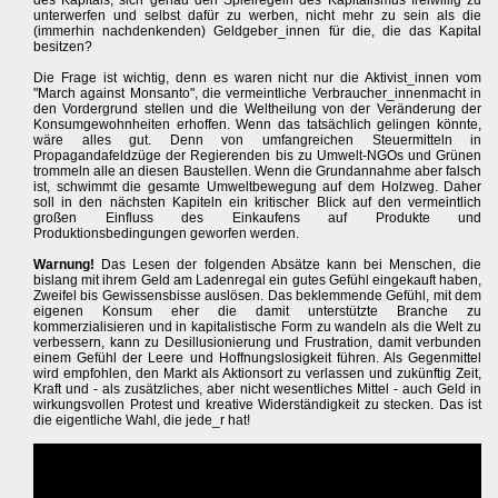
des Kapitals, sich genau den Spielregeln des Kapitalismus freiwillig zu
unterwerfen und selbst dafür zu werben, nicht mehr zu sein als die
(immerhin nachdenkenden) Geldgeber_innen für die, die das Kapital
besitzen?
Die Frage ist wichtig, denn es waren nicht nur die Aktivist_innen vom
"March against Monsanto", die vermeintliche Verbraucher_innenmacht in
den Vordergrund stellen und die Weltheilung von der Veränderung der
Konsumgewohnheiten erhoffen. Wenn das tatsächlich gelingen könnte,
wäre alles gut. Denn von umfangreichen Steuermitteln in
Propagandafeldzüge der Regierenden bis zu Umwelt-NGOs und Grünen
trommeln alle an diesen Baustellen. Wenn die Grundannahme aber falsch
ist, schwimmt die gesamte Umweltbewegung auf dem Holzweg. Daher
soll in den nächsten Kapiteln ein kritischer Blick auf den vermeintlich
großen Einfluss des Einkaufens auf Produkte und
Produktionsbedingungen geworfen werden.
Warnung!
Das Lesen der folgenden Absätze kann bei Menschen, die
bislang mit ihrem Geld am Ladenregal ein gutes Gefühl eingekauft haben,
Zweifel bis Gewissensbisse auslösen. Das beklemmende Gefühl, mit dem
eigenen Konsum eher die damit unterstützte Branche zu
kommerzialisieren und in kapitalistische Form zu wandeln als die Welt zu
verbessern, kann zu Desillusionierung und Frustration, damit verbunden
einem Gefühl der Leere und Hoffnungslosigkeit führen. Als Gegenmittel
wird empfohlen, den Markt als Aktionsort zu verlassen und zukünftig Zeit,
Kraft und - als zusätzliches, aber nicht wesentliches Mittel - auch Geld in
wirkungsvollen Protest und kreative Widerständigkeit zu stecken. Das ist
die eigentliche Wahl, die jede_r hat!