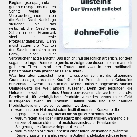
Regierungspropaganda
gehen oft sogar noch einen
Schritt weiter: Die
Verbraucher_innen hätten
die Macht. Durch Nachfrage
steuerten sie das
wirtschaftliche Geschehen.
Schon in der Grammatik
steckt die erste
Propagandaleistung. Denn
meist sagen die Mächten
den Satz in der männlichen
Form, also: "Der
Verbraucher hat die Macht." Das ist nicht nur sprachlich ärgerlich, sondern
sogar eine Lüge. Denn die eigentliche Zielgruppe dieser – meist männlich
geführten Eliten – sind eher Frauen, und zwar in ihrer traditionell-
patriarchalen Rolle (mehr dazu siehe unten).
Was hier aber zunächst mehr interessieren soll, ist die allgemeine
Grundaussage, dass der Kauf über die Produktion des Gekauften
entscheiden. Wenn das stimmen würde, müsste angesichts stabiler
Umfragewerte die Welt anders aussehen. Denn dort bekunden die
Gefragten sowohl ein hohes Umweltbewusstsein als auch eine große
Bereitschaft, für verträglichere Produkte zumindest etwas mehr Geld
auszugeben. Wenn ihr Konsum Einfluss hätte und sich dadurch
Produktpalette und –weisen verändern würden, …
warum treiben Nationalstaaten, Institutionen und Konzerne die
Agrogentechnik voran, obwohl die so gut wie niemand will?
warum reden alle über Klimaschutz und Nachhaltigkeit, während die
einzige Siegesmeldung nationalchauvinistischer Politiken die
Steigerung des Bruttosozialproduktes ist?
warum singen alle das Hohelied eines fairen Welthandeln, während
Regierungsstellen jährlich enorme Außenhandelsüberschüsse feiern,