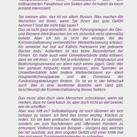
mitfinanzierten Fanatismus von Sekten aller Art haben da kaum
jemand interessiert.
Sie meinen also, das ist vor allem Illusion. Was machen die
Menschen mit Ihnen, wenn Sie ihnen das gute Gefühl
nehmen? Sind die nicht total sauer?
Das ist nicht ganz einheitlich. In den Führungsetagen der Öko-
und Bessere-Welt-Branchen bin ich sicherlich nicht übermäßig
beliebt. Aber ich bin ja nicht der einzige, der die
Kommerzialisierung vermeintlicher Weltverbesserung kritisiert.
Ich verweise nur mal auf Kathrin Hartmanns viel gelesene
Bücher dazu. Außerdem ist das keine Besonderheit der
Firmen. Ich habe auch viele Umweltverbände dafür kritisiert,
dass sie mit ihren – zum Teil ja erfundenen – Erfolgsstorys und
Bedrohungsszenarios vor allem nach einem jagen: Geld. Wer
hier genauer hinguckt, merkt genauso, dass Spenden an
Umweltverbände oder andere Weltverbesserer vor allem
Hauptamtlichenapparate und die Dominanz der
Fundraisingabteilungen fördern. So ist es in der Wirtschaft
auch: Wer in eine bestimmte Branche sein Geld gibt,
beschleunigt die Kommerzialisierung dieses Sektors.
Das muss aber doch viele Menschen schockieren, wenn sie
merken, dass ihr Geld futsch ist, aber doch nicht so viel bewirkt,
wie sie erhofften.
Aber was hilft es? Selbstbelügung ist noch dümmer als sich
belügen zu lassen. Ich fand das immer wichtig, Klartext zu
reden. Ich bin kein politischer Aktivist, um Fans zu sammeln,
sondern um zum Nachdenken und offensiven Handeln zu
ermuntern. Vielleicht mal ein Beispiel – übrigens das, welches
bei mir auslöste, aus dem unguten Gefühl und einer Kritik mal
hier mal etwas Zusammenhängendes zu schreiben.