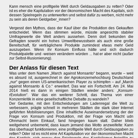
Kann mensch eine profitgeile Welt durch Geldausgaben zu retten? Oder
ist es eher die Kapitulation vor der ökonomischen Macht des Kapitals, sich
dessen Spielregeln zu unterwerfen und selbst dafür zu werben, nicht mehr
zu sein als deren Geldgeber_innen?
Vergesst den Mythos, dass der Kauf über die Produktion des Gekauften
entscheidet. Wenn das stimmen würde, müsste angesichts stabiler
Umfragewerte die Welt anders aussehen. Denn dort bekunden die
Gefragten sowohl ein hohes Umweltbewusstsein als auch eine große
Bereitschaft, für verträglichere Produkte zumindest etwas mehr Geld
auszugeben. Wenn ihr Konsum Einfluss hätte und sich dadurch
Produktpalette und -weisen verändern würden ... hat er aber nicht (außer
zur Selbst-Illusionierung).
Der Anlass für diesen Text
Was unter dem Namen „March against Monsanto“ begann, wurde – weil
es absurd ist, ausgerechnet in der Agrokonzernehochburg Deutschland
„nur“ gegen einen US-amerikanischen Player zu schimpfen – auf „March
against Monsanto & Co.“ erweitert. Das war ein Fortschritt. Am 24. Mai
2014 hieß es dann in einigen Städten wieder anders: „Konsum-
rEvolution“. War das ein weiterer Schritt, das Thema von einer
Konzernkritik in eine gesellschaftliche Debatte zu wandeln?
Der Gedanke, mit den Entscheidungen am Ladenregal die Welt zu
verbessern, prägte schnell in mehreren Städten die stark über Internet
geführten Mobilisierungen. Eine inhaltliche Auseinandersetzung der der
Frage von Konsum und Produktion, mit der Frage von Macht udn
Ohnmacht beim Einkauf, fand hingegen kaum statt. Daher blieb
weitgehend unbemerkt, dass kaum jemand das Motto anzweifelte: Kann
das überhaupt funktionieren, eine profitgeile Welt durch Geldausgaben zu
retten? Oder ist es nicht eine Art Kapitulation vor der ökonomischen Macht