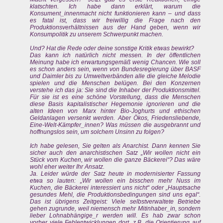
klatschten. Ich habe dann erklärt, warum die
Konsument_innenmacht nicht funktionieren kann – und dass
es fatal ist, dass wir freiwillig die Frage nach den
Produktionsverhältnissen aus der Hand geben, wenn wir
Konsumpolitik zu unserem Schwerpunkt machen.
Und? Hat die Rede oder deine sonstige Kritik etwas bewirkt?
Das kann ich natürlich nicht messen. In der öffentlichen
Meinung habe ich erwartungsgemäß wenig Chancen. Wie soll
es schon anders sein, wenn von Bundesregierung über BASF
und Daimler bis zu Umweltverbänden alle die gleiche Melodie
spielen und die Menschen belügen. Bei den Konzernen
verstehe ich das ja: Sie sind die Inhaber der Produktionsmittel.
Für sie ist es eine schöne Vorstellung, dass die Menschen
diese Basis kapitalistischer Hegemonie ignorieren und die
alten Ideen von Marx hinter Bio-Joghurts und ethischen
Geldanlagen versenkt werden. Aber Ökos, Friedensliebende,
Eine-Welt-Kämpfer_innen? Was müssen die ausgebrannt und
hoffnungslos sein, um solchem Unsinn zu folgen?
Ich habe gelesen, Sie gelten als Anarchist. Dann kennen Sie
sicher auch den anarchistischen Satz „Wir wollen nicht ein
Stück vom Kuchen, wir wollen die ganze Bäckerei“? Das wäre
wohl eher weiter Ihr Ansatz.
Ja. Leider würde der Satz heute in modernisierter Fassung
etwa so lauten: „Wir wollen ein bisschen mehr Nuss im
Kuchen, die Bäckerei interessiert uns nicht“ oder „Hauptsache
gesundes Mehl, die Produktionsbedingungen sind uns egal“.
Das ist übrigens Zeitgeist: Viele selbstverwaltete Betriebe
gehen zugrunde, weil niemensch mehr Mitinhaber_in, sondern
lieber Lohnabhängige_r werden will. Es hab zwar schon
vorher viele Fehlentwicklungen dort, z.B. die Orientierung auf