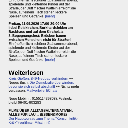
Ein (hoffentlich) schöner Spätsommerabend,
spielende und kletternde Kinder auf der
Straße, der Duft frischer Waffeln erreicht die
Nase, auf einem Tisch stehen leckere
Speisen und Getränke.
[mehr]
Freitag, 11.09.2026 17:00-20:00 Uhr
in/bei Reiskirchen, Burkhardsfelden am
Backhaus und auf dem Kirchplatz
8. Begegnungsfest: Brücken bauen
zwischen Menschen, nicht für Straßen!
Ein (hoffentlich) schöner Spätsommerabend,
spielende und kletternde Kinder auf der
Straße, der Duft frischer Waffeln erreicht die
Nase, auf einem Tisch stehen leckere
Speisen und Getränke.
[mehr]
Weiterlesen
Kreis Gießen: B49-Neubau verhindern
++
Neues Buch:
Die Demokratie überwinden,
bevor sie sich selbst abschafft
++ Nichts mehr
verpassen:
Mailverteiler&Chats
Neue Mobilnr.: 015511439808), Festnetz
bleibt 06401-903283
FILME ÜBER ALLTAGSALTERNATIVEN:
ALLES FÜR LAU ... (ESSEN&MORE)
Der Hauptvortrag zum Thema "Konsumkritik-
Kritik" (verfilmter Mitschnitt)