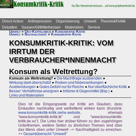
Direct-Action
Antirepression
Organisierung
Umwelt
Theorie&Politik
Debatten
Saasen/GI/Mittelhessen
Materialien
Service
Umwelt
»
Öko-Kapitalismus
»
Konsumkritik-Kritik
Umwelt
»
Nachhaltigkeit
»
Konsumkritik-Kritik
KONSUMKRITIK-KRITIK: VOM
IRRTUM DER
VERBRAUCHER*INNENMACHT
Konsum als Weltrettung?
Konsum als Weltrettung?
●
Die Machtfrage ausblenden
●
Wirkung stark überschätzt
●
Risiken und Nebenwirkungen
●
Ausblendungen
●
Gutes Gefühl nur für Reiche
●
Nur oberflächliche Kritik
●
Besser: Verhältnisse aneignen
●
Irrtümer & Gegenmittel (Bsp.)
●
Links und Materialien
Dies ist die Eingangsseite zur Kritik am Glauben, dass
Einkaufen nachhaltig und weltrettend wirken kann (Kurzlink:
www.konsumkritik-kritik.siehe.website
, ehemals
"www.konsumkritik-kritik.tk" und "www.konsumkritik-
kritik.de.vu"). Die Links hier drüber führen zu den zugehörigen
Unterthemen, weitere Seiten zu ähnlichen Themen sind über
das Menü oben unter Umwelt --> Nachhaltigkeit zu erreichen.
++
Gesamtübersicht "Umwelt"