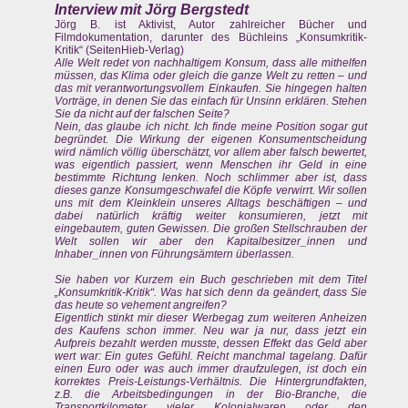
Interview mit Jörg Bergstedt
Jörg B. ist Aktivist, Autor zahlreicher Bücher und
Filmdokumentation, darunter des Büchleins „Konsumkritik-
Kritik“ (SeitenHieb-Verlag)
Alle Welt redet von nachhaltigem Konsum, dass alle mithelfen
müssen, das Klima oder gleich die ganze Welt zu retten – und
das mit verantwortungsvollem Einkaufen. Sie hingegen halten
Vorträge, in denen Sie das einfach für Unsinn erklären. Stehen
Sie da nicht auf der falschen Seite?
Nein, das glaube ich nicht. Ich finde meine Position sogar gut
begründet. Die Wirkung der eigenen Konsumentscheidung
wird nämlich völlig überschätzt, vor allem aber falsch bewertet,
was eigentlich passiert, wenn Menschen ihr Geld in eine
bestimmte Richtung lenken. Noch schlimmer aber ist, dass
dieses ganze Konsumgeschwafel die Köpfe verwirrt. Wir sollen
uns mit dem Kleinklein unseres Alltags beschäftigen – und
dabei natürlich kräftig weiter konsumieren, jetzt mit
eingebautem, guten Gewissen. Die großen Stellschrauben der
Welt sollen wir aber den Kapitalbesitzer_innen und
Inhaber_innen von Führungsämtern überlassen.
Sie haben vor Kurzem ein Buch geschrieben mit dem Titel
„Konsumkritik-Kritik“. Was hat sich denn da geändert, dass Sie
das heute so vehement angreifen?
Eigentlich stinkt mir dieser Werbegag zum weiteren Anheizen
des Kaufens schon immer. Neu war ja nur, dass jetzt ein
Aufpreis bezahlt werden musste, dessen Effekt das Geld aber
wert war: Ein gutes Gefühl. Reicht manchmal tagelang. Dafür
einen Euro oder was auch immer draufzulegen, ist doch ein
korrektes Preis-Leistungs-Verhältnis. Die Hintergrundfakten,
z.B. die Arbeitsbedingungen in der Bio-Branche, die
Transportkilometer vieler Kolonialwaren oder den