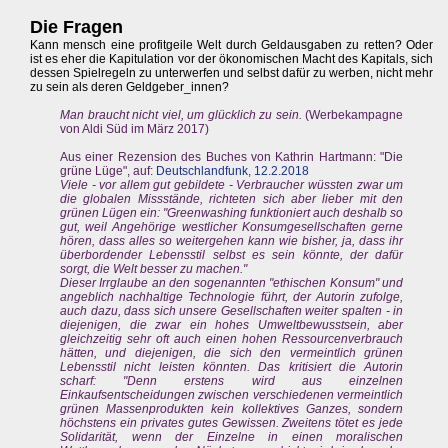
Die Fragen
Kann mensch eine profitgeile Welt durch Geldausgaben zu retten? Oder
ist es eher die Kapitulation vor der ökonomischen Macht des Kapitals, sich
dessen Spielregeln zu unterwerfen und selbst dafür zu werben, nicht mehr
zu sein als deren Geldgeber_innen?
Man braucht nicht viel, um glücklich zu sein.
(Werbekampagne
von Aldi Süd im März 2017)
Aus einer Rezension des Buches von Kathrin Hartmann: "Die
grüne Lüge", auf:
Deutschlandfunk, 12.2.2018
Viele - vor allem gut gebildete - Verbraucher wüssten zwar um
die globalen Missstände, richteten sich aber lieber mit den
grünen Lügen ein: "Greenwashing funktioniert auch deshalb so
gut, weil Angehörige westlicher Konsumgesellschaften gerne
hören, dass alles so weitergehen kann wie bisher, ja, dass ihr
überbordender Lebensstil selbst es sein könnte, der dafür
sorgt, die Welt besser zu machen."
Dieser Irrglaube an den sogenannten "ethischen Konsum" und
angeblich nachhaltige Technologie führt, der Autorin zufolge,
auch dazu, dass sich unsere Gesellschaften weiter spalten - in
diejenigen, die zwar ein hohes Umweltbewusstsein, aber
gleichzeitig sehr oft auch einen hohen Ressourcenverbrauch
hätten, und diejenigen, die sich den vermeintlich grünen
Lebensstil nicht leisten könnten. Das kritisiert die Autorin
scharf: "Denn erstens wird aus einzelnen
Einkaufsentscheidungen zwischen verschiedenen vermeintlich
grünen Massenprodukten kein kollektives Ganzes, sondern
höchstens ein privates gutes Gewissen. Zweitens tötet es jede
Solidarität, wenn der Einzelne in einen moralischen