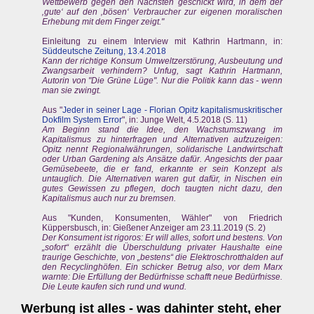
Wettbewerb gegen den Nächsten geschickt wird, in dem der
‚gute‘ auf den ‚bösen‘ Verbraucher zur eigenen moralischen
Erhebung mit dem Finger zeigt."
Einleitung zu einem Interview mit Kathrin Hartmann, in:
Süddeutsche Zeitung, 13.4.2018
Kann der richtige Konsum Umweltzerstörung, Ausbeutung und
Zwangsarbeit verhindern? Unfug, sagt Kathrin Hartmann,
Autorin von "Die Grüne Lüge". Nur die Politik kann das - wenn
man sie zwingt.
Aus "
Jeder in seiner Lage - Florian Opitz kapitalismuskritischer
Dokfilm System Error
", in: Junge Welt, 4.5.2018 (S. 11)
Am Beginn stand die Idee, den Wachstumszwang im
Kapitalismus zu hinterfragen und Alternativen aufzuzeigen:
Opitz nennt Regionalwährungen, solidarische Landwirtschaft
oder Urban Gardening als Ansätze dafür. Angesichts der paar
Gemüsebeete, die er fand, erkannte er sein Konzept als
untauglich. Die Alternativen waren gut dafür, in Nischen ein
gutes Gewissen zu pflegen, doch taugten nicht dazu, den
Kapitalismus auch nur zu bremsen.
Aus "Kunden, Konsumenten, Wähler" von Friedrich
Küppersbusch, in: Gießener Anzeiger am 23.11.2019 (S. 2)
Der Konsument ist rigoros: Er will alles, sofort und bestens. Von
„sofort“ erzählt die Überschuldung privater Haushalte eine
traurige Geschichte, von „bestens“ die Elektroschrotthalden auf
den Recyclinghöfen. Ein schicker Betrug also, vor dem Marx
warnte: Die Erfüllung der Bedürfnisse schafft neue Bedürfnisse.
Die Leute kaufen sich rund und wund.
Werbung ist alles - was dahinter steht, eher