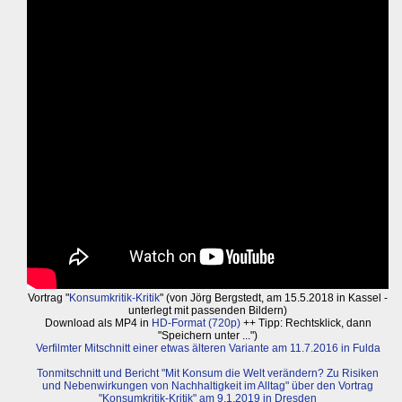
Vortrag "
Konsumkritik-Kritik
" (von Jörg Bergstedt, am 15.5.2018 in Kassel -
unterlegt mit passenden Bildern)
Download als MP4 in
HD-Format (720p)
++ Tipp: Rechtsklick, dann
"Speichern unter ...")
Verfilmter Mitschnitt einer etwas älteren Variante am 11.7.2016 in Fulda
Tonmitschnitt und Bericht "Mit Konsum die Welt verändern? Zu Risiken
und Nebenwirkungen von Nachhaltigkeit im Alltag" über den Vortrag
"Konsumkritik-Kritik" am 9.1.2019 in Dresden