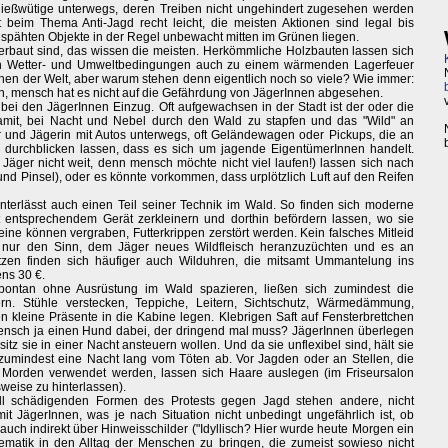
ießwütige unterwegs, deren Treiben nicht ungehindert zugesehen werden
lt beim Thema Anti-Jagd recht leicht, die meisten Aktionen sind legal bis
espähten Objekte in der Regel unbewacht mitten im Grünen liegen.
 erbaut sind, das wissen die meisten. Herkömmliche Holzbauten lassen sich
ten Wetter- und Umweltbedingungen auch zu einem wärmenden Lagerfeuer
achen der Welt, aber warum stehen denn eigentlich noch so viele? Wie immer:
en, mensch hat es nicht auf die Gefährdung von JägerInnen abgesehen.
bei den JägerInnen Einzug. Oft aufgewachsen in der Stadt ist der oder die
damit, bei Nacht und Nebel durch den Wald zu stapfen und das "Wild" an
 und Jägerin mit Autos unterwegs, oft Geländewagen oder Pickups, die an
durchblicken lassen, dass es sich um jagende EigentümerInnen handelt.
r Jäger nicht weit, denn mensch möchte nicht viel laufen!) lassen sich nach
und Pinsel), oder es könnte vorkommen, dass urplötzlich Luft auf den Reifen
terlässt auch einen Teil seiner Technik im Wald. So finden sich moderne
t entsprechendem Gerät zerkleinern und dorthin befördern lassen, wo sie
eine können vergraben, Futterkrippen zerstört werden. Kein falsches Mitleid
t nur den Sinn, dem Jäger neues Wildfleisch heranzuzüchten und es an
tzen finden sich häufiger auch Wilduhren, die mitsamt Ummantelung ins
ens 30 €.
pontan ohne Ausrüstung im Wald spazieren, ließen sich zumindest die
rn. Stühle verstecken, Teppiche, Leitern, Sichtschutz, Wärmedämmung,
 kleine Präsente in die Kabine legen. Klebrigen Saft auf Fensterbrettchen
 mensch ja einen Hund dabei, der dringend mal muss? JägerInnen überlegen
tz sie in einer Nacht ansteuern wollen. Und da sie unflexibel sind, hält sie
 zumindest eine Nacht lang vom Töten ab. Vor Jagden oder an Stellen, die
Morden verwendet werden, lassen sich Haare auslegen (im Friseursalon
weise zu hinterlassen).
ll schädigenden Formen des Protests gegen Jagd stehen andere, nicht
it JägerInnen, was je nach Situation nicht unbedingt ungefährlich ist, ob
uch indirekt über Hinweisschilder ("Idyllisch? Hier wurde heute Morgen ein
blematik in den Alltag der Menschen zu bringen, die zumeist sowieso nicht