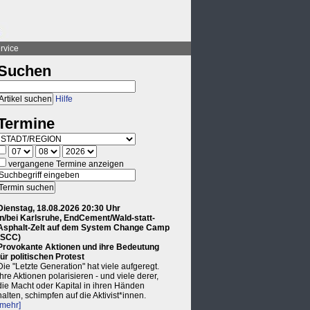
rvice
Suchen
Hilfe
Termine
vergangene Termine anzeigen
Dienstag, 18.08.2026 20:30 Uhr
in/bei Karlsruhe, EndCement/Wald-statt-
Asphalt-Zelt auf dem System Change Camp
(SCC)
Provokante Aktionen und ihre Bedeutung
für politischen Protest
Die "Letzte Generation" hat viele aufgeregt.
Ihre Aktionen polarisieren - und viele derer,
die Macht oder Kapital in ihren Händen
halten, schimpfen auf die Aktivist*innen.
[mehr]