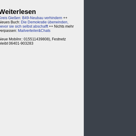
Weiterlesen
Kreis Gießen: B49-Neubau verhindern
++
Neues Buch:
Die Demokratie überwinden,
bevor sie sich selbst abschafft
++ Nichts mehr
verpassen:
Mailverteiler&Chats
Neue Mobilnr.: 015511439808), Festnetz
bleibt 06401-903283