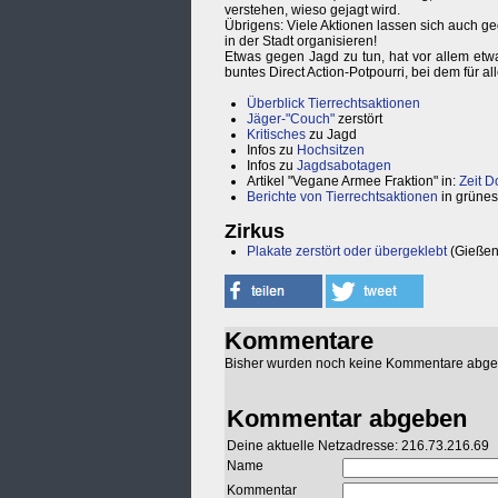
verstehen, wieso gejagt wird.
Übrigens: Viele Aktionen lassen sich auch 
in der Stadt organisieren!
Etwas gegen Jagd zu tun, hat vor allem etwas
buntes Direct Action-Potpourri, bei dem für all
Überblick Tierrechtsaktionen
Jäger-"Couch"
zerstört
Kritisches
zu Jagd
Infos zu
Hochsitzen
Infos zu
Jagdsabotagen
Artikel "Vegane Armee Fraktion" in:
Zeit D
Berichte von Tierrechtsaktionen
in grünes
Zirkus
Plakate zerstört oder übergeklebt
(Gießen
Kommentare
Bisher wurden noch keine Kommentare abg
Kommentar abgeben
Deine aktuelle Netzadresse: 216.73.216.69
Name
Kommentar