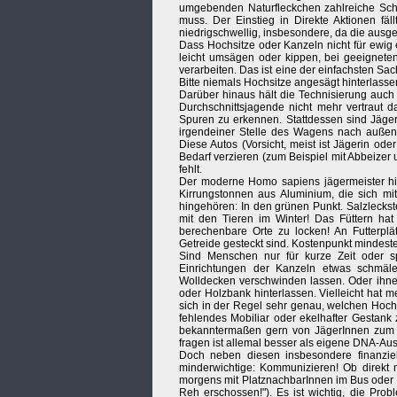
umgebenden Naturfleckchen zahlreiche Sch
muss. Der Einstieg in Direkte Aktionen fäl
niedrigschwellig, insbesondere, da die ausg
Dass Hochsitze oder Kanzeln nicht für ewig
leicht umsägen oder kippen, bei geeigne
verarbeiten. Das ist eine der einfachsten S
Bitte niemals Hochsitze angesägt hinterlass
Darüber hinaus hält die Technisierung auch 
Durchschnittsjagende nicht mehr vertraut 
Spuren zu erkennen. Stattdessen sind Jäger
irgendeiner Stelle des Wagens nach außen 
Diese Autos (Vorsicht, meist ist Jägerin ode
Bedarf verzieren (zum Beispiel mit Abbeizer 
fehlt.
Der moderne Homo sapiens jägermeister hin
Kirrungstonnen aus Aluminium, die sich mi
hingehören: In den grünen Punkt. Salzleckst
mit den Tieren im Winter! Das Füttern ha
berechenbare Orte zu locken! An Futterplä
Getreide gesteckt sind. Kostenpunkt mindest
Sind Menschen nur für kurze Zeit oder s
Einrichtungen der Kanzeln etwas schmäle
Wolldecken verschwinden lassen. Oder ihnen
oder Holzbank hinterlassen. Vielleicht hat
sich in der Regel sehr genau, welchen Hochsi
fehlendes Mobiliar oder ekelhafter Gestank
bekanntermaßen gern von JägerInnen zum 
fragen ist allemal besser als eigene DNA-Aus
Doch neben diesen insbesondere finanzie
minderwichtige: Kommunizieren! Ob direkt m
morgens mit PlatznachbarInnen im Bus oder a
Reh erschossen!"). Es ist wichtig, die Pro