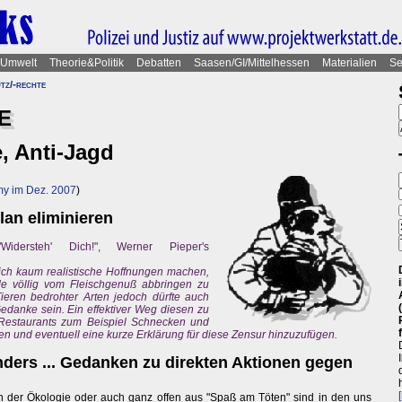
Umwelt
Theorie&Politik
Debatten
Saasen/GI/Mittelhessen
Materialien
Se
tz/-rechte
E
e, Anti-Jagd
y im Dez. 2007
)
an eliminieren
idersteh' Dich!", Werner Pieper's
ich kaum realistische Hoffnungen machen,
de völlig vom Fleischgenuß abbringen zu
eren bedrohter Arten jedoch dürfte auch
Gedanke sein. Ein effektiver Weg diesen zu
n Restaurants zum Beispiel Schnecken und
en und eventuell eine kurze Erklärung für diese Zensur hinzuzufügen.
ders ... Gedanken zu direkten Aktionen gegen
der Ökologie oder auch ganz offen aus "Spaß am Töten" sind in den uns