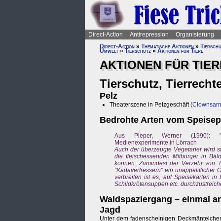
Direct-Action
Antirepression
Organisierung
Direct-Action
»
Thematische Aktionen
»
Tierschu
Umwelt
»
Tierschutz
»
Aktionen für Tiere
AKTIONEN FÜR TIER
Tierschutz, Tierrecht
Pelz
Theaterszene in Pelzgeschäft (
Clownsarm
Bedrohte Arten vom Speisepl
Aus Pieper, Werner (1990): "W
Medienexperimente in Lörrach
Auch der überzeugte Vegetarier wird s
die fleischessenden Mitbürger in Bäl
können. Zumindest der Verzehr von Ti
"Kadaverfressern" ein unappetitlicher 
verbreiten ist es, auf Speisekarten i
Schildkrötensuppen etc. durchzustreich
Waldspaziergang – einmal an
Jagd
Unter dem fadenscheinigen Deckmäntelchen 