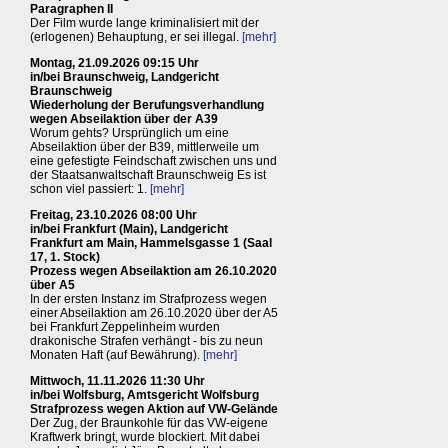
Paragraphen II
Der Film wurde lange kriminalisiert mit der
(erlogenen) Behauptung, er sei illegal.
[mehr]
Montag, 21.09.2026 09:15 Uhr
in/bei Braunschweig, Landgericht
Braunschweig
Wiederholung der Berufungsverhandlung
wegen Abseilaktion über der A39
Worum gehts? Ursprünglich um eine
Abseilaktion über der B39, mittlerweile um
eine gefestigte Feindschaft zwischen uns und
der Staatsanwaltschaft Braunschweig Es ist
schon viel passiert: 1.
[mehr]
Freitag, 23.10.2026 08:00 Uhr
in/bei Frankfurt (Main), Landgericht
Frankfurt am Main, Hammelsgasse 1 (Saal
17, 1. Stock)
Prozess wegen Abseilaktion am 26.10.2020
über A5
In der ersten Instanz im Strafprozess wegen
einer Abseilaktion am 26.10.2020 über der A5
bei Frankfurt Zeppelinheim wurden
drakonische Strafen verhängt - bis zu neun
Monaten Haft (auf Bewährung).
[mehr]
Mittwoch, 11.11.2026 11:30 Uhr
in/bei Wolfsburg, Amtsgericht Wolfsburg
Strafprozess wegen Aktion auf VW-Gelände
Der Zug, der Braunkohle für das VW-eigene
Kraftwerk bringt, wurde blockiert. Mit dabei