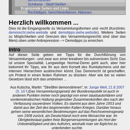
demonstrieren
Schikane - Stadt Gießen ...
Ergänzende Seiten und Links
Rechtstipps, Gerichtsverfahren, Aktionen.
Herzlich willkommen ...
Dies ist die Eingangsseite zu Versammlungsformen und -recht (Kurzlinks:
demorecht.siehe.website
und
demotipps.siehe.website
). Weitere Seiten
zu Möglichkeiten und Grenzen des Versammlungsrechts sind über das
Menü oben unter Antirepression --> Demotipps zu erreichen.
Intro
Auf dieser Seite geben wir Tipps für die Durchführung von
Versammlungen - und zwar aus einer kreativen bis subversiven Sicht. Das
ist unsere Spezialität. Langweilige Normal-Demo geht auch, aber hier
bekommt Ihr Tipps, wie Ihr aus dem Korsett des Rumlatschens und der
internen Hierarchien ausbrechen könnt. Das Demorecht ist geschaffen,
um Protest in einen festen Rahmen zu drücken. Aber wie bei so vielen
Gesetzen lässt sich das umdrehen ...
Aus Kutscha, Martin: "Streßfrei demonstrieren", in:
Junge Welt, 21.8.2007
(S. 10 f.)
Das Versammlungsgesetz der Bundesrepublik ist auch in
anderen Punkten immer noch geprägt von einer staatsautoritären und
vordemokratischen Haltung gegenüber Zusammenkünften des nach der
Verfassung souveränen Volkes. Es stammt aus dem Jahre 1953 und
damit aus der Zeit des beginnenden Kalten Krieges. Darüber hinaus
gehen seine wesentlichen Bestimmungen auf das Reichsvereinsgesetz
von 1908 zurück, als Deutschland noch eine Monarchie war. Im
Obrigkeitsstaat galten freie Bürgerversammlungen als Hort der
Unbotmäßigkeit und des Aufruhrs, weshalb man sie füglichst zu
unterbinden suchte.