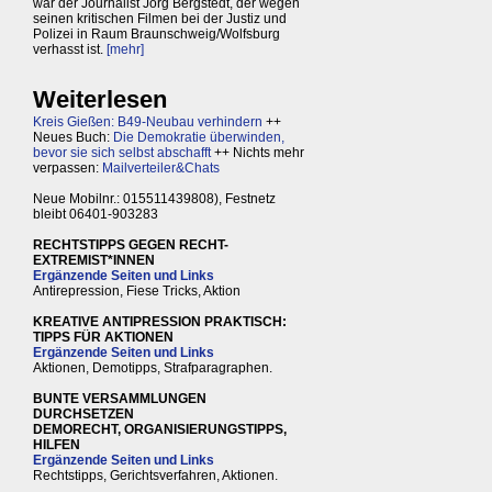
war der Journalist Jörg Bergstedt, der wegen
seinen kritischen Filmen bei der Justiz und
Polizei in Raum Braunschweig/Wolfsburg
verhasst ist.
[mehr]
Weiterlesen
Kreis Gießen: B49-Neubau verhindern
++
Neues Buch:
Die Demokratie überwinden,
bevor sie sich selbst abschafft
++ Nichts mehr
verpassen:
Mailverteiler&Chats
Neue Mobilnr.: 015511439808), Festnetz
bleibt 06401-903283
RECHTSTIPPS GEGEN RECHT-
EXTREMIST*INNEN
Ergänzende Seiten und Links
Antirepression, Fiese Tricks, Aktion
KREATIVE ANTIPRESSION PRAKTISCH:
TIPPS FÜR AKTIONEN
Ergänzende Seiten und Links
Aktionen, Demotipps, Strafparagraphen.
BUNTE VERSAMMLUNGEN
DURCHSETZEN
DEMORECHT, ORGANISIERUNGSTIPPS,
HILFEN
Ergänzende Seiten und Links
Rechtstipps, Gerichtsverfahren, Aktionen.