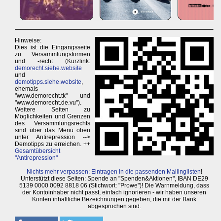
Hinweise:
Dies ist die Eingangsseite
zu Versammlungsformen
und -recht (Kurzlink:
demorecht.siehe.website
und
demotipps.siehe.website
,
ehemals
"www.demorecht.tk" und
"www.demorecht.de.vu").
Weitere Seiten zu
Möglichkeiten und Grenzen
des Versammlungsrechts
sind über das Menü oben
unter Antirepression -->
Demotipps zu erreichen. ++
Gesamtübersicht
"Antirepression"
Nichts mehr verpassen: Eintragen in die passenden Mailinglisten
!
Unterstützt diese Seiten: Spende an "Spenden&Aktionen", IBAN DE29
5139 0000 0092 8818 06 (Stichwort: "Prowe")! Die Warnmeldung, dass
der Kontoinhaber nicht passt, einfach ignorieren - wir haben unseren
Konten inhaltliche Bezeichnungen gegeben, die mit der Bank
abgesprochen sind.