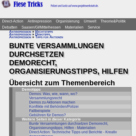
Direct-Action
Antirepression
Organisierung
Umwelt
Theorie&Politik
Debatten
Saasen/GI/Mittelhessen
Materialien
Service
Antirepression
»
Rechtstipps
Antirepression
»
Demotipps
Antirepression
»
Tipps für Aktionen
BUNTE VERSAMMLUNGEN
DURCHSETZEN
DEMORECHT,
ORGANISIERUNGSTIPPS, HILFEN
Übersicht zum Themenbereich
Demotipps
Demos: Was, wie, wann, wo?
Versammlungsrecht
Demos zu Aktionen machen
Konflikte mit Behörden/Polizei
Fallbeispiele
Gebühren für Demos?
Weitere Seiten in dieser Kategorie
Bunte Versammlungen durchsetzen Demorecht,
Organisierungstipps, Hilfen - Materialien
Direct Action: Technische Tipps und Berichte - Kreativ