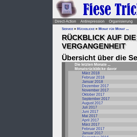
Direct-Action
Antirepression
Organisierung
Service
»
Rückblicke
»
Monat für Monat ...
RÜCKBLICK AUF DI
VERGANGENHEIT
Übersicht über die S
Die letzten Monate ...
Monatsrückblicke davor
März 2018
Februar 2018
Januar 2018
Dezember 2017
November 2017
Oktober 2017
September 2017
August 2017
Juli 2017
Juni 2017
Mai 2017
April 2017
März 2017
Februar 2017
Januar 2017