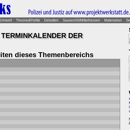
Umwelt
Theorie&Politik
Debatten
Saasen/GI/Mittelhessen
Materialien
Se
E TERMINKALENDER DER
eiten dieses Themenbereichs