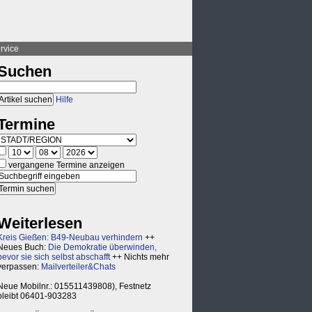
rvice
Suchen
Hilfe
Termine
vergangene Termine anzeigen
Weiterlesen
Kreis Gießen: B49-Neubau verhindern
++
Neues Buch:
Die Demokratie überwinden,
bevor sie sich selbst abschafft
++ Nichts mehr
verpassen:
Mailverteiler&Chats
Neue Mobilnr.: 015511439808), Festnetz
bleibt 06401-903283