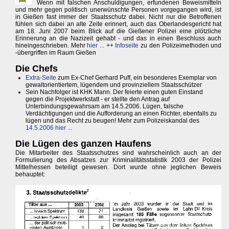
Wenn mit falschen Anschuldigungen, erfundenen Beweismitteln
und mehr gegen politisch unerwünschte Personen vorgegangen wird, ist
in Gießen fast immer der Staatsschutz dabei. Nicht nur die Betroffenen
fühlen sich dabei an alte Zeite erinnert, auch das Oberlandesgericht hat
am 18. Juni 2007 beim Blick auf die Gießener Polizei eine plötzliche
Erinnerung an die Nazizeit gehabt - und das in einen Beschluss auch
hineingeschrieben. Mehr
hier ...
++
Infoseite
zu den Polizeimethoden und
-übergriffen im Raum Gießen
Die Chefs
Extra-Seite
zum Ex-Chef Gerhard Puff, ein besonderes Exemplar von
gewaltorientiertem, lügendem und provinziellem Staatsschützer
Sein Nachfolger ist KHK Mann. Der feierte einen guten Einstand
gegen die Projektwerkstatt - er stellte den Antrag auf
Unterbindungsgewahrsam am 14.5.2006. Lügen, falsche
Verdächtigungen und die Aufforderung an einen Richter, ebenfalls zu
lügen und das Recht zu beugen! Mehr zum Polizeiskandal des
14.5.2006 hier ...
Die Lügen des ganzen Haufens
Die Mitarbeiter des Staatsschutzes sind wahrscheinlich auch an der
Formulierung des Absatzes zur Kriminalitätsstatistik 2003 der Polizei
Mittelhessen beteiligt gewesen. Dort wurde ohne jeglichen Beweis
behauptet: