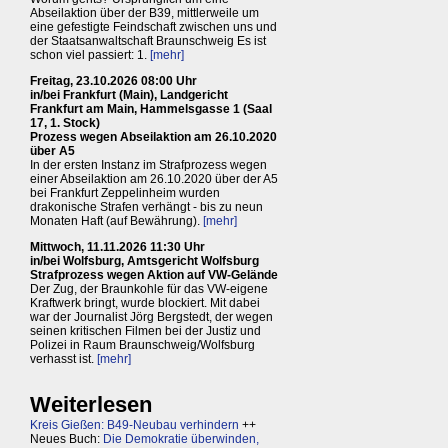
Abseilaktion über der B39, mittlerweile um
eine gefestigte Feindschaft zwischen uns und
der Staatsanwaltschaft Braunschweig Es ist
schon viel passiert: 1.
[mehr]
Freitag, 23.10.2026 08:00 Uhr
in/bei Frankfurt (Main), Landgericht
Frankfurt am Main, Hammelsgasse 1 (Saal
17, 1. Stock)
Prozess wegen Abseilaktion am 26.10.2020
über A5
In der ersten Instanz im Strafprozess wegen
einer Abseilaktion am 26.10.2020 über der A5
bei Frankfurt Zeppelinheim wurden
drakonische Strafen verhängt - bis zu neun
Monaten Haft (auf Bewährung).
[mehr]
Mittwoch, 11.11.2026 11:30 Uhr
in/bei Wolfsburg, Amtsgericht Wolfsburg
Strafprozess wegen Aktion auf VW-Gelände
Der Zug, der Braunkohle für das VW-eigene
Kraftwerk bringt, wurde blockiert. Mit dabei
war der Journalist Jörg Bergstedt, der wegen
seinen kritischen Filmen bei der Justiz und
Polizei in Raum Braunschweig/Wolfsburg
verhasst ist.
[mehr]
Weiterlesen
Kreis Gießen: B49-Neubau verhindern
++
Neues Buch:
Die Demokratie überwinden,