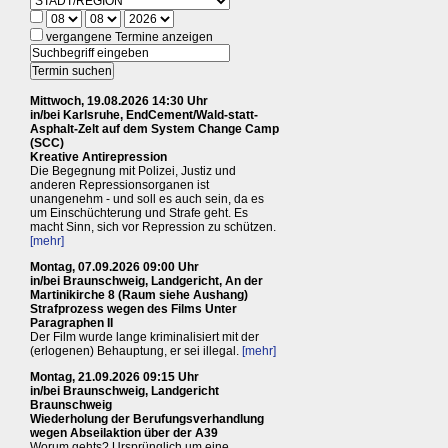
vergangene Termine anzeigen
Mittwoch, 19.08.2026 14:30 Uhr
in/bei Karlsruhe, EndCement/Wald-statt-
Asphalt-Zelt auf dem System Change Camp
(SCC)
Kreative Antirepression
Die Begegnung mit Polizei, Justiz und
anderen Repressionsorganen ist
unangenehm - und soll es auch sein, da es
um Einschüchterung und Strafe geht. Es
macht Sinn, sich vor Repression zu schützen.
[mehr]
Montag, 07.09.2026 09:00 Uhr
in/bei Braunschweig, Landgericht, An der
Martinikirche 8 (Raum siehe Aushang)
Strafprozess wegen des Films Unter
Paragraphen II
Der Film wurde lange kriminalisiert mit der
(erlogenen) Behauptung, er sei illegal.
[mehr]
Montag, 21.09.2026 09:15 Uhr
in/bei Braunschweig, Landgericht
Braunschweig
Wiederholung der Berufungsverhandlung
wegen Abseilaktion über der A39
Worum gehts? Ursprünglich um eine