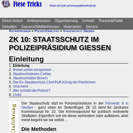
Direct-Action
Antirepression
Organisierung
Umwelt
Theorie&Politik
Debatten
Saasen/GI/Mittelhessen
Materialien
Service
Antirepression
»
Polizei-Einblicke
»
Staatsschutz Gießen
ZK 10: STAATSSCHUTZ IM
POLIZEIPRÄSIDIUM GIESSEN
Einleitung
1.
Einleitung
2.
Immer schön einsperren ...
3.
Staatsschützerin Cofsky
4.
Staatsschützer Broers
5.
Der Ex-Staatsschutz-Chef Puff: König der Peinlichen
6.
Und mehr ...
7.
Wer schützt die Polizei?
8.
Links
Der Staatsschutz sitzt im Polizeipräsidium in der
Ferniestr. 8 in
Gießen
- ganz oben im Seitenflügel. ZK 10 steht für Zentrales
Kommissariat Nr. 10. Die Kriminalpolizei für politisch motivierte
Straftaten. Eigentlich soll sie diese verhindern oder aufklären, aber
meist begeht sie sie selbst ...
Die Methoden