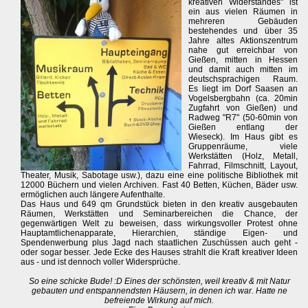
kreativen Widerstandes" ist
ein aus vielen Räumen in
mehreren Gebäuden
bestehendes und über 35
Jahre altes Aktionszentrum
nahe gut erreichbar von
Gießen, mitten in Hessen
und damit auch mitten im
deutschsprachigen Raum.
Es liegt im Dorf Saasen an
Vogelsbergbahn (ca. 20min
Zugfahrt von Gießen) und
Radweg "R7" (50-60min von
Gießen entlang der
Wieseck). Im Haus gibt es
Gruppenräume, viele
Werkstätten (Holz, Metall,
Fahrrad, Filmschnitt, Layout,
Theater, Musik, Sabotage usw.), dazu eine eine politische Bibliothek mit
12000 Büchern und vielen Archiven. Fast 40 Betten, Küchen, Bäder usw.
ermöglichen auch längere Aufenthalte.
Das Haus und 649 qm Grundstück bieten in den kreativ ausgebauten
Räumen, Werkstätten und Seminarbereichen die Chance, der
gegenwärtigen Welt zu beweisen, dass wirkungsvoller Protest ohne
Hauptamtlichenapparate, Hierarchien, ständige Eigen- und
Spendenwerbung plus Jagd nach staatlichen Zuschüssen auch geht -
oder sogar besser. Jede Ecke des Hauses strahlt die Kraft kreativer Ideen
aus - und ist dennoch voller Widersprüche.
So eine schicke Bude! :D Eines der schönsten, weil kreativ & mit Natur
gebauten und entspannendsten Häusern, in denen ich war. Hatte ne
befreiende Wirkung auf mich.