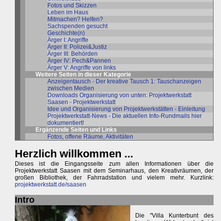
Fotos und Skizzen
Leben im Haus
Mitmachen? Helfen?
Sachspenden gesucht
Geschichte(n)
Ärger I: Angriffe
Ärger II: Polizei&Justiz
Ärger III: Behörden
Ärger IV: Pech&Pannen
Ärger V: Angriffe von links
Weitere Seiten in dieser Kategorie
Anzeigentausch - Der kreative Tausch 1: Tauschanzeigen
zwischen Medien
Downloads Organisierung von unten: Projektwerkstatt
Saasen - Projektwerkstatt
Idee und Organisierung von Projektwerkstätten - Einleitung
Projektwerkstatt-News - Die aktuellen Info-Rundmails hier
dokumentiert!
Ergänzende Seiten und Links
Fotos, offene Räume, Aktivitäten
Herzlich willkommen ...
Dieses ist die Eingangsseite zum allen Informationen über die
Projektwerkstatt Saasen mit dem Seminarhaus, den Kreativräumen, der
großen Bibliothek, der Fahrradstation und vielem mehr. Kurzlink:
projektwerkstatt.de/saasen
Intro
Die "Villa Kunterbunt des