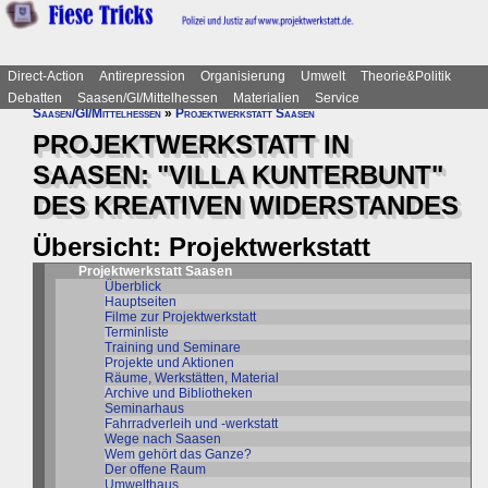
Direct-Action
Antirepression
Organisierung
Umwelt
Theorie&Politik
Debatten
Saasen/GI/Mittelhessen
Materialien
Service
Saasen/GI/Mittelhessen
»
Projektwerkstatt Saasen
PROJEKTWERKSTATT IN
SAASEN: "VILLA KUNTERBUNT"
DES KREATIVEN WIDERSTANDES
Übersicht: Projektwerkstatt
Projektwerkstatt Saasen
Überblick
Hauptseiten
Filme zur Projektwerkstatt
Terminliste
Training und Seminare
Projekte und Aktionen
Räume, Werkstätten, Material
Archive und Bibliotheken
Seminarhaus
Fahrradverleih und -werkstatt
Wege nach Saasen
Wem gehört das Ganze?
Der offene Raum
Umwelthaus