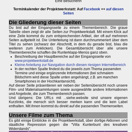
Eine Besucherin
Terminkalender der Projektwerkstatt: Auf
Facebook
++
auf diesen
Seiten
Die Gliederung dieser Seiten
Du bist auf der Eingangsseite zu einem Themenbereich. Die graue
Tabelle oben zeigt dir alle Seiten zur Projektwerkstatt. Mit einem Klick auf
eine Zeile kommst du zum entsprechenden Artikel, der oft auf mehreren
Seiten aufgeteilt ist. Die Unterteilung ist dann durchnummeriert über dem
Titel zu sehen (schwarz der Abschnitt, in dem du gerade bist, blau die
weiteren zum Anklicken). Die Gesamtübersicht über alle unsere
Themenbereiche schaffen die Runterklapp-Menüs ganz oben.
Beschreibung der Hauptbereiche auf der Eingangsseite von
www.projektwerkstatt.de
Kleine Anleitung zur Navigation durch diesen riesigen Internetbereich
In der rechten Spalte findest du die jeweils zum Thema passenden
Termine und einige ergänzende Informationen (bei schmalem
Bildschirm wird diese Spalte unten angehängt, z.B. am manchen
Smartphones in der Hochkantansicht).
Auf dieser Seite präsentieren wir neben der Seitenübersicht noch unsere
Film- und Materialsammlungen sowie ausgewählte andere Informationen
und Angebote, die zum Themenbereich passen.
Und übrigens: Die URLs mit ...siehe.website sind unsere eigenen
Kurzlinks, die mensch sich besser merken kann und die kein Label
enthalten. Mit ihnen kommst du direkt auf die passenden Themenseiten.
Unsere Filme zum Thema
Es gibt einige Einblicke in die Projektwerkstatt, über dortige Aktionen und
staatliche Repression gegen die "Villa Kunterbunt des kreativen
Widerstands".