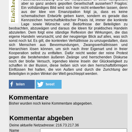
aber so ganz anders gepolten Gesellschaft aussehen? Fraglos:
Ein vollständiges Bild wird sich hier nicht entwerfen lassen, denn
aus der Idee von Emanzipation folgt ja, dass es keine
schematischen Entwürfe geben kann, sondern es gerade das
Kennzeichen herrschaftskritischer Praxis ist, immer die konkrete
Lage sowie Wünsche und Bedürfnisse der Beteiligten zu
beobachten, abzuwägen und daraus die Ideen für praktisches Handeln
abzuleiten. Dem folgt eine ständige Reflexion der Wirkungen, die das
eigene Handeln verursacht, und der neugierige Blick auf alles, was sich
sonst noch tut. Es gilt, die konkreten Verhältnisse zu umzugestalten, dass
sich Menschen aus Bevormundungen, Zwangsverhältnissen und
Hierarchien lösen können, um sich nach ihrer Eigenart und in freier
Kooperation selbst zu entfalten. Dafür reicht weder der reine Protest
gegen die bestehenden äußeren Zwänge und herrschenden Diskurse
noch der bloße Versuch, irgendwo kleine Inseln der Glückseligkeit zu
schaffen in der Illusion, diese ließen sich von den herrschaftsförmigen
Einflüssen frei halten, die von Außen und durch die Zurichtung der
Beteiligten in jeden Winkel der Welt geschleppt werden.
Kommentare
Bisher wurden noch keine Kommentare abgegeben.
Kommentar abgeben
Deine aktuelle Netzadresse: 216.73.217.36
Name