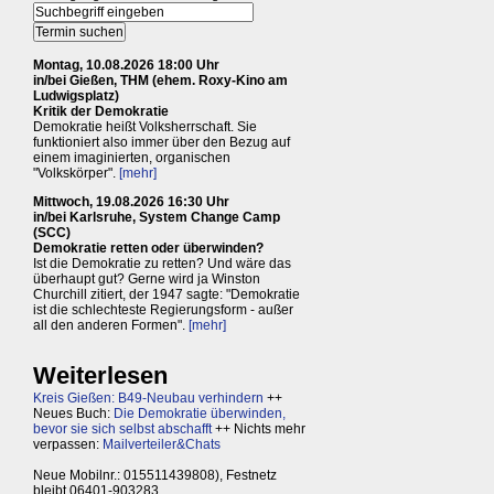
Montag, 10.08.2026 18:00 Uhr
in/bei Gießen, THM (ehem. Roxy-Kino am
Ludwigsplatz)
Kritik der Demokratie
Demokratie heißt Volksherrschaft. Sie
funktioniert also immer über den Bezug auf
einem imaginierten, organischen
"Volkskörper".
[mehr]
Mittwoch, 19.08.2026 16:30 Uhr
in/bei Karlsruhe, System Change Camp
(SCC)
Demokratie retten oder überwinden?
Ist die Demokratie zu retten? Und wäre das
überhaupt gut? Gerne wird ja Winston
Churchill zitiert, der 1947 sagte: "Demokratie
ist die schlechteste Regierungsform - außer
all den anderen Formen".
[mehr]
Weiterlesen
Kreis Gießen: B49-Neubau verhindern
++
Neues Buch:
Die Demokratie überwinden,
bevor sie sich selbst abschafft
++ Nichts mehr
verpassen:
Mailverteiler&Chats
Neue Mobilnr.: 015511439808), Festnetz
bleibt 06401-903283