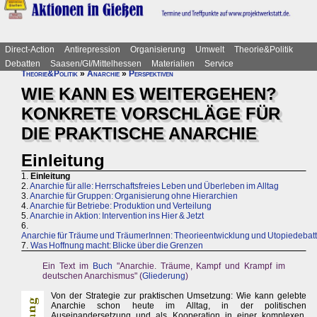
Direct-Action
Antirepression
Organisierung
Umwelt
Theorie&Politik
Debatten
Saasen/GI/Mittelhessen
Materialien
Service
Theorie&Politik
»
Anarchie
»
Perspektiven
WIE KANN ES WEITERGEHEN?
KONKRETE VORSCHLÄGE FÜR
DIE PRAKTISCHE ANARCHIE
Einleitung
1.
Einleitung
2.
Anarchie für alle: Herrschaftsfreies Leben und Überleben im Alltag
3.
Anarchie für Gruppen: Organisierung ohne Hierarchien
4.
Anarchie für Betriebe: Produktion und Verteilung
5.
Anarchie in Aktion: Intervention ins Hier & Jetzt
6.
Anarchie für Träume und TräumerInnen: Theorieentwicklung und Utopiedebat
7.
Was Hoffnung macht: Blicke über die Grenzen
Ein Text im
Buch
"Anarchie. Träume, Kampf und Krampf im
deutschen Anarchismus" (
Gliederung
)
Von der Strategie zur praktischen Umsetzung: Wie kann gelebte
Anarchie schon heute im Alltag, in der politischen
Auseinandersetzung und als Kooperation in einer komplexen,