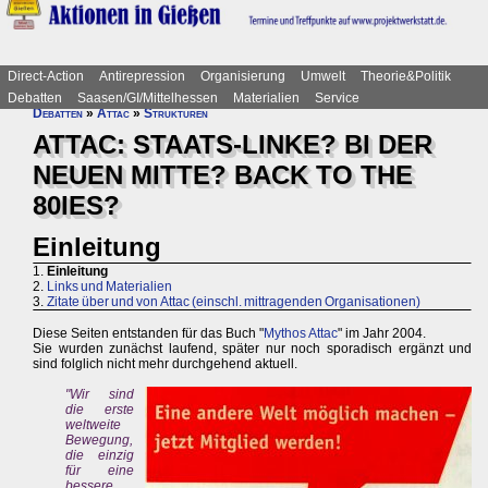
Direct-Action
Antirepression
Organisierung
Umwelt
Theorie&Politik
Debatten
Saasen/GI/Mittelhessen
Materialien
Service
Debatten
»
Attac
»
Strukturen
ATTAC: STAATS-LINKE? BI DER
NEUEN MITTE? BACK TO THE
80IES?
Einleitung
1.
Einleitung
2.
Links und Materialien
3.
Zitate über und von Attac (einschl. mittragenden Organisationen)
Diese Seiten entstanden für das Buch "
Mythos Attac
" im Jahr 2004.
Sie wurden zunächst laufend, später nur noch sporadisch ergänzt und
sind folglich nicht mehr durchgehend aktuell.
"Wir sind
die erste
weltweite
Bewegung,
die einzig
für eine
bessere