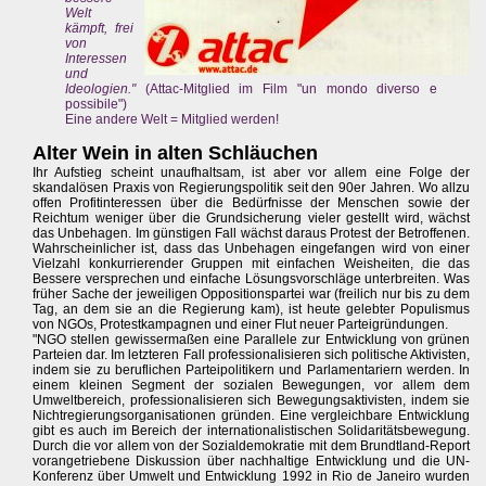
Welt
kämpft, frei
von
Interessen
und
Ideologien."
(Attac-Mitglied im Film "un mondo diverso e
possibile")
Eine andere Welt = Mitglied werden!
Alter Wein in alten Schläuchen
Ihr Aufstieg scheint unaufhaltsam, ist aber vor allem eine Folge der
skandalösen Praxis von Regierungspolitik seit den 90er Jahren. Wo allzu
offen Profitinteressen über die Bedürfnisse der Menschen sowie der
Reichtum weniger über die Grundsicherung vieler gestellt wird, wächst
das Unbehagen. Im günstigen Fall wächst daraus Protest der Betroffenen.
Wahrscheinlicher ist, dass das Unbehagen eingefangen wird von einer
Vielzahl konkurrierender Gruppen mit einfachen Weisheiten, die das
Bessere versprechen und einfache Lösungsvorschläge unterbreiten. Was
früher Sache der jeweiligen Oppositionspartei war (freilich nur bis zu dem
Tag, an dem sie an die Regierung kam), ist heute gelebter Populismus
von NGOs, Protestkampagnen und einer Flut neuer Parteigründungen.
"NGO stellen gewissermaßen eine Parallele zur Entwicklung von grünen
Parteien dar. Im letzteren Fall professionalisieren sich politische Aktivisten,
indem sie zu beruflichen Parteipolitikern und Parlamentariern werden. In
einem kleinen Segment der sozialen Bewegungen, vor allem dem
Umweltbereich, professionalisieren sich Bewegungsaktivisten, indem sie
Nichtregierungsorganisationen gründen. Eine vergleichbare Entwicklung
gibt es auch im Bereich der internationalistischen Solidaritätsbewegung.
Durch die vor allem von der Sozialdemokratie mit dem Brundtland-Report
vorangetriebene Diskussion über nachhaltige Entwicklung und die UN-
Konferenz über Umwelt und Entwicklung 1992 in Rio de Janeiro wurden