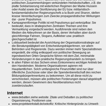
politischen Zusammenhängen verkündeten Heilsbotschaften, z.B. die
platte Solidarisierung mit widerlichen Regimen der Marke Hussein
oder Arafat sowie die Glorifizierung der EU bzw. militaristisch-
fundamentalistischer Regierungschefs a la Bush und Sharon, stellen
krasse Vereinfachungen zum Zwecke propagandistischer Wirkungen
dar - purer Populismus.
Kampagnenförmige Politik ist mit Populismus gut verknüpfbar. Sie
bedeutet, dass in strategischen Zentralen Themen und ihre
Vermarktung vorgedacht werden. Ausführende sind neben den
Medien die AkteurInnen an der Basis, deren Verhalten aber durch
gleichförmige Fahnen, Slogans, Aufkleber usw. praktisch
gleichgeschaltet ist.
Lobbyarbeit bedeutet die Ausrichtung der Organisationsstrategie auf
die Beratungstätigkeit von EntscheidungsträgerInnen, vor allem
Behörden und Regierende. Dazu werden immer mehr SpezialistInnen
eingestellt, die völlig entkoppelt von politischer Bewegung an
irgendwelchen Orten Gespräche führen mit dem Ziel, minimalste
Veränderungen in das praktische Regierungshandeln zu bringen.
In allen Fällen ist das Sichern eines Einkommens wichtiger Antrieb bei
den Handelnden. Moderne Organisationen agieren mit
Hauptamtlichen. Solch umfangreiche Finanzmittel sind nur über
öffentliche Zuschüsse oder über die Spendenbereitschaft des reichen
BildungsbürgerInnentums zu bekommen. Um all diese nicht zu
verschrecken, müssen alle politischen Forderungen darauf abgeklopft
werden, diesen Gewinnern des Neoliberalismus nicht
zuwiderzulaufen.
Internet
www.debatten.siehe.website: Zitate und Debatten zu politischer
Organisierung, Positionen usw.
www.projektwerkstatt.de/oekofilz: Kritische Hintergründe zu Umwelt-