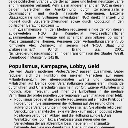
beide politischen Stränge Ende der achtziger und frühen neunziger Jahre
eng miteinander verknüpft. Mehr als in anderen erlangten NGO in diesen
beiden Bereichen die Anerkennung durch zwischenstaatliche
Organisationen und durch nationale Regierungen. Einzelne
Staatsapparate und Stiftungen unterstützen NGO direkt finanziell und
indirekt durch Steuererleichterungen sowie durch Kooptation in den
politischen Beratungsprozess. ...
... im Zusammenspiel mit den Medien reduzieren einige der von diesen
aufgewerteten NGO die Komplexität weltgesellschaftlicher
Zusammenhänge auf wenige und scheinbar unmittelbarer politischer
Praxis zugängliche Themen, Personen oder Verhandlungsarenen". So
formulierte Alex Demirovic in seinem Text "NGO, Staat und
Zivilgesellschaft" (Ulrich Brand u.a., 2001,
Nichtsregierungsorganisationen in der Transformation des Staates, Westf.
Dampfboot in Münster, S. 142 ff).
Populismus, Kampagne, Lobby, Geld
Die vier Säulen moderner Protest"arbeit" passen zusammen. Dabei
reduziert sich die Funktion der meisten Menschen auf reines
MitläuferInnentum bei überregionalen Events und Kampagnen.
Mitlatschen auf Demos oder Veranstaltungen organisieren, Infostände
durchführen und Unterschriften sammeln vor Ort. Eigene Aktivitäten sind
möglich, aber irrelevant, weil ihnen die Einbettung in die mediale
Vermittlung der professionellen überregionalen EventmanagerInnen fehlt.
Populismus bedeutet die gezielte Reduzierung auf einfache Kritik oder
Forderungen. Sie suggerieren die Hoffnung auf Besserung ohne
aufwendige Veränderungen in der Gesellschaft. Sie ähneln religiösen
Verlockungen, analytische Texte werden kaum mit den populistischen
Positionen verbunden. Aktuell sind die Hoffnung auf die EU als
Weltakteur, die Tobin Tax als Verbesserungssteuer oder die
Verteufelung der als abtrennbar beschriebenen Finanzmärkte
bekannte Beispiele von Populismus. Aber auch die von kleineren