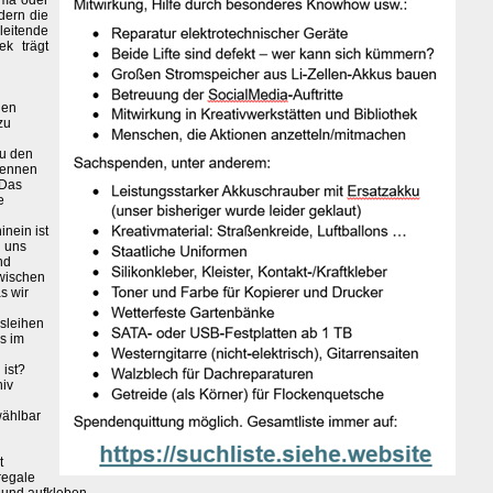
ema oder
dern die
eitende
ek trägt
nen
zu
du den
kennen
 Das
e
nein ist
n uns
nd
zwischen
s wir
sleihen
s im
ist?
hiv
wählbar
t
regale