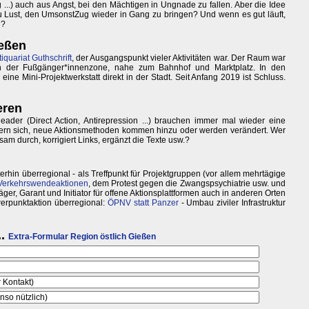
 ...) auch aus Angst, bei den Mächtigen in Ungnade zu fallen. Aber die Idee
du Lust, den UmsonstZug wieder in Gang zu bringen? Und wenn es gut läuft,
n?
ießen
iquariat Guthschrift
, der Ausgangspunkt vieler Aktivitäten war. Der Raum war
 an der Fußgänger*innenzone, nahe zum Bahnhof und Marktplatz. In den
eine Mini-Projektwerkstatt direkt in der Stadt. Seit Anfang 2019 ist Schluss.
eren
ader (Direct Action, Antirepression ...) brauchen immer mal wieder eine
ern sich, neue Aktionsmethoden kommen hinzu oder werden verändert. Wer
sam durch, korrigiert Links, ergänzt die Texte usw.?
terhin überregional - als Treffpunkt für Projektgruppen (vor allem mehrtägige
Verkehrswendeaktionen
, dem Protest gegen die Zwangspsychiatrie usw. und
ger, Garant und Initiator für offene Aktionsplattformen auch in anderen Orten
werpunktaktion überregional:
ÖPNV statt Panzer
- Umbau ziviler Infrastruktur