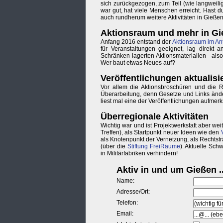
sich zurückgezogen, zum Teil (wie langweilig
war gut, hat viele Menschen erreicht. Hast 
auch rundherum weitere Aktivitäten in Gieße
Aktionsraum und mehr in G
Anfang 2016 entstand der
Aktionsraum im Ant
für Veranstaltungen geeignet, lag direkt
Schränken lagerten Aktionsmaterialien - also 
Wer baut etwas Neues auf?
Veröffentlichungen aktualisi
Vor allem die Aktionsbroschüren und die Re
Überarbeitung, denn Gesetze und Links änd
liest mal eine der Veröffentlichungen aufmerk
Überregionale Aktivitäten
Wichtig war und ist Projektwerkstatt aber wei
Treffen), als Startpunkt neuer Ideen wie den
als Knotenpunkt der Vernetzung, als Rechtsträ
(über die
Stiftung FreiRäume
). Aktuelle Sch
in Militärfabriken verhindern!