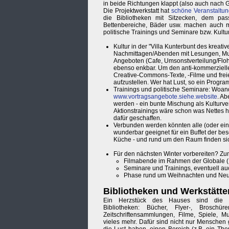
in beide Richtungen klappt (also auch nach G
Die Projektwerkstatt hat
schöne Veranstaltu
die Bibliotheken mit Sitzecken, dem pa
Bettenbereiche, Bäder usw. machen auch me
politische Trainings und Seminare bzw. Kult
Kultur in der "Villa Kunterbunt des kreat
Nachmittagen/Abenden mit Lesungen, Mus
Angeboten (Cafe, Umsonstverteilung/Floh
ebenso enkbar. Um den anti-kommerziellen
Creative-Commons-Texte, -Filme und freie
aufzustellen. Wer hat Lust, so ein Progr
Trainings und politische Seminare: Woan
www.vortragsangebote.siehe.website
. Ab
werden - ein bunte Mischung als Kulturv
Aktionstrainings wäre schon was Nettes h
dafür geschaffen.
Verbunden werden könnten alle (oder ein
wunderbar geeignet für ein Buffet der be
Küche - und rund um den Raum finden sic
Für den nächsten Winter vorbereiten? Zum 
Filmabende im Rahmen der Globale 
Seminare und Trainings, eventuell a
Phase rund um Weihnachten und Neuja
Bibliotheken und Werkstätte
Ein Herzstück des Hauses sind die r
Bibliotheken: Bücher, Flyer-, Broschür
Zeitschriftensammlungen, Filme, Spiele, M
vieles mehr. Dafür sind nicht nur Menschen 