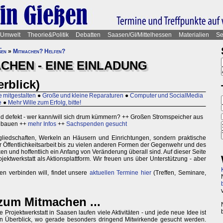
Umwelt
Theorie&Politik
Debatten
Saasen/GI/Mittelhessen
Materialien
Se
.
sen
»
Mitmachen? Helfen?
CHEN - EINE EINLADUNG
erblick)
 mitgestalten
●
Große und kleine Reparaturen
●
Computer und SocialMedia
e
●
Mehr Wille zum Erfolg, bitte!
ind defekt - wer kann/will sich drum kümmern? ++ Großen Stromspeicher aus
s bauen ++
mehr Infos
++
Sachspenden gesucht
tgliedschaften, Werkeln an Häusern und Einrichtungen, sondern praktische
r Öffentlichkeitsarbeit bis zu vielen anderen Formen der Gegenwehr und des
ken und hoffentlich ein Anfang von Veränderung überall sind. Auf dieser Seite
jektwerkstatt als Aktionsplattform. Wir freuen uns über Unterstützung - aber
n verbinden will, findet unsere
aktuellen Termine hier
(Treffen, Seminare,
zum Mitmachen ...
Projektwerkstatt in Saasen laufen viele Aktivitäten - und jede neue Idee ist
ein Überblick, wo gerade besonders dringend Mitwirkende gesucht werden.