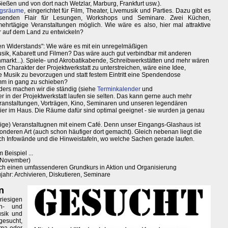
ießen und von dort nach Wetzlar, Marburg, Frankfurt usw.).
ngsräume
, eingerichtet für Film, Theater, Livemusik und Parties. Dazu gibt es
ssenden Flair für Lesungen, Workshops und Seminare. Zwei Küchen,
hrtägige Veranstaltungen möglich. Wie wäre es also, hier mal attraktive
ur auf dem Land zu entwickeln?
iven Widerstands": Wie wäre es mit ein unregelmäßigen
ik, Kabarett und Filmen? Das wäre auch gut verbindbar mit anderen
markt...). Spiele- und Akrobatikabende, Schreibwerkstätten und mehr wären
 Charakter der Projektwerkstatt zu unterstreichen, wäre eine Idee,
 Musik zu bevorzugen und statt festem Eintritt eine Spendendose
amm in gang zu schieben?
ders machen wir die ständig (siehe
Terminkalender
und
er in der Projektwerkstatt laufen sie selten. Das kann gerne auch mehr
eranstaltungen, Vorträgen, Kino, Seminaren und unseren legendären
ier im Haus. Die Räume dafür sind optimal geeignet - sie wurden ja genau
ige) Veranstaltugnen mit einem Café. Denn unser Eingangs-Glashaus ist
sonderen Art (auch schon häufiger dort gemacht). Gleich nebenan liegt die
h Infowände und die Hinweistafeln, wo welche Sachen gerade laufen.
Beispiel ...
(November)
uch einen umfassenderen Grundkurs in Aktion und Organisierung
hr: Archivieren, Diskutieren, Seminare
n
iesigen
en- und
usik und
gesucht,