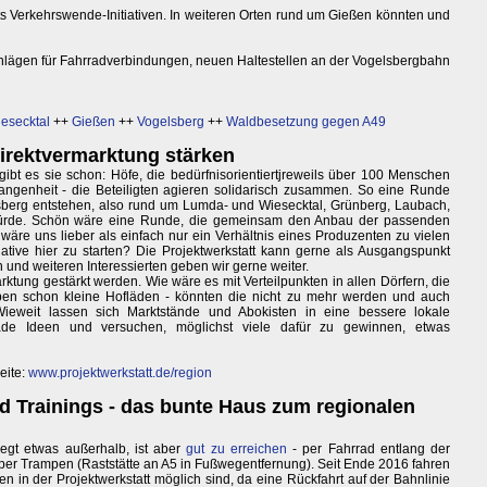
s Verkehrswende-Initiativen. In weiteren Orten rund um Gießen könnten und
hlägen für Fahrradverbindungen, neuen Haltestellen an der Vogelsbergbahn
iesecktal
++
Gießen
++
Vogelsberg
++
Waldbesetzung gegen A49
irektvermarktung stärken
bt es sie schon: Höfe, die bedürfnisorientiertjreweils über 100 Menschen
angenheit - die Beteiligten agieren solidarisch zusammen. So eine Runde
sberg entstehen, also rund um Lumda- und Wiesecktal, Grünberg, Laubach,
würde. Schön wäre eine Runde, die gemeinsam den Anbau der passenden
äre uns lieber als einfach nur ein Verhältnis eines Produzenten zu vielen
iative hier zu starten? Die Projektwerkstatt kann gerne als Ausgangspunkt
und weiteren Interessierten geben wir gerne weiter.
ktung gestärkt werden. Wie wäre es mit Verteilpunkten in allen Dörfern, die
en schon kleine Hofläden - könnten die nicht zu mehr werden und auch
eweit lassen sich Marktstände und Abokisten in eine bessere lokale
de Ideen und versuchen, möglichst viele dafür zu gewinnen, etwas
eite:
www.projektwerkstatt.de/region
nd Trainings - das bunte Haus zum regionalen
iegt etwas außerhalb, ist aber
gut zu erreichen
- per Fahrrad entlang der
d per Trampen (Raststätte an A5 in Fußwegentfernung). Seit Ende 2016 fahren
 in der Projektwerkstatt möglich sind, da eine Rückfahrt auf der Bahnlinie