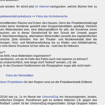
 und aufkleben.
sst worden. Ihr könnt jetzt
im Internet
nachgucken, welche Bücher hier zu
jektwerkstatt.de/kabrack
++
Fotos der Archivbereiche
e sinnstiftenden Räume und Ecken des Hauses. Denn die Projektwerkstatt jagt
erden keine Vorstände gewählt oder Gruppenidentitäten gepflegt. Vielmehr
iven Widerstandes sein, eine Aktionsplattform für alle, die Knowhow, einen
g suchen, um in dieser Gesellschaft für den Schutz der Umwelt, gegen
ür Gleichberechtigung, alternatives Wirtschaften jenseits des kapitalistischen
rische Ziele eintreten. Von der Theater- und Musikwerkstatt über die
ungen, Holz- und Metallverarbeitung bis zu Kletter- und Artistikmaterial,
ne kleine Druckerei ist hier alles da - nutzt das für Aktionen.
uen"?
as fehlt, neue Materialien organisieren?
sprobieren, um sie im Falle des Falles auch mal repieren zu können?
unübersichtlich, weil lange nicht "betreut" worden, z.B. die
. In der Druckerei funktionieren die Risographen sogar alle nicht mehr -
Fotos der Werkstätten
terer Projektideen
für den Region rund um die Projektwerkstatt (Ostkreis
r 2018) war ca. 1x im Monat der
UmsonstZug
ein herausragendes, buntes,
olitisches Ereignis. Rundherum gab es weitere Aktionen z.B. gegen das
ulltarif. Leider ist der UmsonstZug eingeschlafen. Einige Gruppen haben