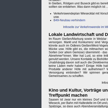
ist dabei?
In Gießen, Rödgen und Buseck gibt es bereit
sollten sie entstehen. Was dann möglich ist ...
Verkehrswendeplan Wiesecktal mit Vorsc
usw.
B49-Neubau verhindern
Infoseite zur Verkehrswende im W
Lokale Landwirtschaft und D
Im Raum Gießen/Marburg sowie in Wetzlar gi
versorgen. Markt und Konkurrenz sind Verg
könnte auch im Ostkreis Gießen/West-Vogel
Mücke usw. Höfe gibt es, die mitmachen 
Sorten (vor allem Gemüse) übernimmt - das w
Abnehmer*innen. Wer hat Lust, so eine Init
genutzt werden. Unsere Kontakte zu Biohöfen 
Unabhängig davon soll auch die Direktvermar
keine Läden mehr haben? Einige Höfe hab
Produkte anderer Höfe mit aufnehmen? Wi
Versorgung einbinden? Wir spinnen gera
Gemeinsames zu schaffen.
Infos
Kino und Kultur, Vorträge u
Treffpunkt machen
Saasen ist zwar nur ein kleines Dorf und l
Wieseck, per Bahn mit Haltestelle im Ort un
Spätzüge, so dass auch Abendveranstaltungen