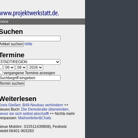
rvice
Suchen
Hilfe
Termine
vergangene Termine anzeigen
Weiterlesen
Kreis Gießen: B49-Neubau verhindern
++
Neues Buch:
Die Demokratie überwinden,
bevor sie sich selbst abschafft
++ Nichts mehr
verpassen:
Mailverteiler&Chats
Neue Mobilnr.: 015511439808), Festnetz
bleibt 06401-903283