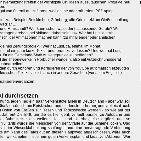
nsvernetzungstreffen der wichtigste Ort, Ideen auszutauschen, Projekte neu
en.
 gut von überall auszuführen, weil online oder mit jedem PC/Laptop.
en, zum Beispiel Reiskirchen, Grünberg, alle Orte direkt um Gießen, entlang
etzlar ...
en und Filmschnitt? Wer kann schon was oder hat passende Geräte? Wir
rtagen drehen, bei Aktionen dabei sein usw. Wer hat Lust, da mit
nsch, der Animationen machen kann (zB mit Blender oder ähnlichen
leines Zeitungsprojekt): Wer hat Lust, ca. einmal im Monat
 und ein paar kurze Texte rundherum zu verfassen? Und wer hat Lust,
z.B. für ein Gemeinde/Stadt Auslagepunkte zu bedienen?
die Theoriewerke in Hörbücher wandeln, also mit Aufzeichnungsgerät
chbearbeiten.
fügen durch Abhören und Korrigieren der von Youtube automatisch erzeugten
e deutschen Text zusätzlich auch in andere Sprachen (vor allem Englisch)
tualisieren/ergänzen
l durchsetzen
ung, jeden Tag ein paar Verkehrstote allein in Deutschland - aber war soll
Straße - südlich um Reiskirchen und Lindenstruth herum, und vielleicht auch
m Osten von Gießen zur Raser- und Todesstrecke werden - so wie auf der
Jahren! Die B49, um die es hier geht, verläuft parallel zu Autobahn und
e Bahnstrecke um weitere Halte- und Überholgleise ergänzt und so
 Nulltarifs würde die Menschen von der Straße auf die Schiene locken. Und
sich im Wiesecktal entlang schlängelt und eine hervorragende Verbindung
rte am Rand des Tales gut an diesen Hauptweg angeschlossen, wäre auch
llen wir kämpfen - mit einem guten Verkehrsplan und kreativen Aktionen. Wer