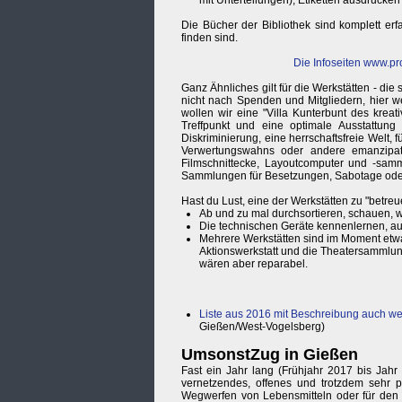
mit Unterteilungen), Etiketten ausdrucken
Die Bücher der Bibliothek sind komplett erfa
finden sind.
Die Infoseiten
www.pro
Ganz Ähnliches gilt für die Werkstätten - di
nicht nach Spenden und Mitgliedern, hier w
wollen wir eine "Villa Kunterbunt des kreat
Treffpunkt und eine optimale Ausstattun
Diskriminierung, eine herrschaftsfreie Welt, f
Verwertungswahns oder andere emanzipato
Filmschnittecke, Layoutcomputer und -samml
Sammlungen für Besetzungen, Sabotage oder ei
Hast du Lust, eine der Werkstätten zu "betre
Ab und zu mal durchsortieren, schauen, w
Die technischen Geräte kennenlernen, au
Mehrere Werkstätten sind im Moment etwas 
Aktionswerkstatt und die Theatersammlung
wären aber reparabel.
Liste aus 2016 mit Beschreibung auch wei
Gießen/West-Vogelsberg)
UmsonstZug in Gießen
Fast ein Jahr lang (Frühjahr 2017 bis Jah
vernetzendes, offenes und trotzdem sehr p
Wegwerfen von Lebensmitteln oder für den N