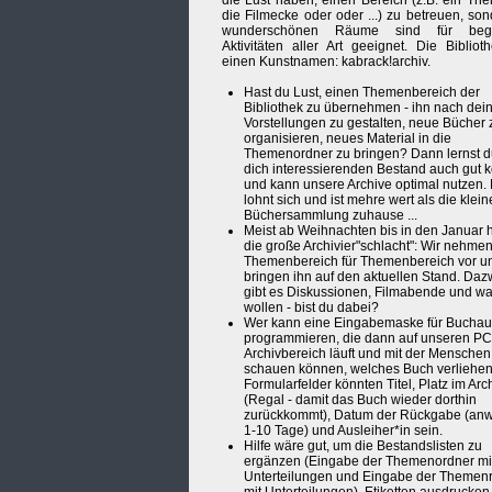
die Lust haben, einen Bereich (z.B. ein Th
die Filmecke oder oder ...) zu betreuen, son
wunderschönen Räume sind für begl
Aktivitäten aller Art geeignet. Die Biblioth
einen Kunstnamen: kabrack!archiv.
Hast du Lust, einen Themenbereich der
Bibliothek zu übernehmen - ihn nach dei
Vorstellungen zu gestalten, neue Bücher 
organisieren, neues Material in die
Themenordner zu bringen? Dann lernst 
dich interessierenden Bestand auch gut 
und kann unsere Archive optimal nutzen.
lohnt sich und ist mehre wert als die klein
Büchersammlung zuhause ...
Meist ab Weihnachten bis in den Januar hi
die große Archivier"schlacht": Wir nehme
Themenbereich für Themenbereich vor u
bringen ihn auf den aktuellen Stand. Da
gibt es Diskussionen, Filmabende und wa
wollen - bist du dabei?
Wer kann eine Eingabemaske für Buchau
programmieren, die dann auf unseren PC
Archivbereich läuft und mit der Menschen
schauen können, welches Buch verliehen 
Formularfelder könnten Titel, Platz im Arc
(Regal - damit das Buch wieder dorthin
zurückkommt), Datum der Rückgabe (an
1-10 Tage) und Ausleiher*in sein.
Hilfe wäre gut, um die Bestandslisten zu
ergänzen (Eingabe der Themenordner mi
Unterteilungen und Eingabe der Themen