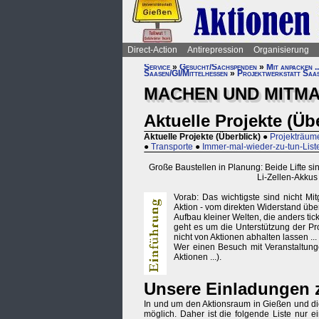
Direct-Action
Antirepression
Organisierung
Service
»
Gesucht/Sachspenden
»
Mit anpacken ..
Saasen/GI/Mittelhessen
»
Projektwerkstatt Saa
MACHEN UND MITMA
Aktuelle Projekte (Üb
Aktuelle Projekte (Überblick)
●
Projekträume
●
Transporte
●
Immer-mal-wieder-zu-tun-List
Große Baustellen in Planung: Beide Lifte s
Li-Zellen-Akku
Vorab: Das wichtigste sind nicht Mi
Aktion - vom direkten Widerstand übe
Aufbau kleiner Welten, die anders tic
geht es um die Unterstützung der Pro
nicht von Aktionen abhalten lassen ...
Wer einen Besuch mit Veranstaltunge
Aktionen ...).
Unsere Einladungen 
In und um den Aktionsraum in Gießen und die 
möglich. Daher ist die folgende Liste nur 