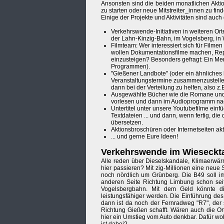
Ansonsten sind die beiden monatlichen Aktio
zu starten oder neue Mitstreiter_innen zu find
Einige der Projekte und Aktivitäten sind auch
Verkehrswende-Initiativen in weiteren Ort
der Lahn-Kinzig-Bahn, im Vogelsberg, in W
Filmteam: Wer interessiert sich für Film
wollen Dokumentationsfilme machen, Repo
einzusteigen? Besonders gefragt: Ein Me
Programmen).
"Gießener Landbote" (oder ein ähnliches k
Veranstaltungstermine zusammenzustellen
dann bei der Verteilung zu helfen, also 
Ausgewählte Bücher wie die Romane und 
vorlesen und dann im Audioprogramm na
Untertitel unter unsere Youtubefilme ein
Textdateien ... und dann, wenn fertig, di
übersetzen.
Aktionsbroschüren oder Internetseiten ak
... und gerne Eure Ideen!
Verkehrswende im Wieseckta
Alle reden über Dieselskandale, Klimaerwärm
hier passieren? Mit zig-Millionen eine neue 
noch nördlich um Grünberg. Die B49 soll i
anderen Seite Richtung Limbung schon seit 
Vogelsbergbahn. Mit dem Geld könnte di
leistungsfähiger werden. Die Einführung des
dann ist da noch der Fernradweg "R7", der 
Richtung Gießen schafft. Wären auch die O
hier ein Umstieg vom Auto denkbar. Dafür wo