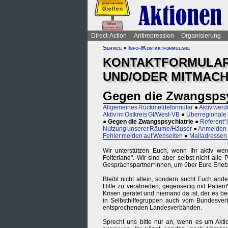
Direct-Action
Antirepression
Organisierung
Service
»
Info-/Kontaktformulare
KONTAKTFORMULARE
UND/ODER MITMAC
Gegen die Zwangspsy
Allgemeines Rückmeldeformular
●
Aktiv werd
Aktiv im Ostkreis GI/West-VB
●
Überregionale
●
Gegen die Zwangspsychiatrie
●
Referent*
Nutzung unserer Räume/Häuser
●
Anmelden 
Fehler melden auf Webseiten
●
Mailadressen
Wir unterstützen Euch, wenn Ihr aktiv werd
Folterland". Wir sind aber selbst nicht alle
Gesprächspartner*innen, um über Eure Erlebn
Bleibt nicht allein, sondern sucht Euch an
Hilfe zu verabreden, gegenseitig mit Patien
Krisen geratet und niemand da ist, der es be
in Selbsthilfegruppen auch vom Bundesverb
entsprechenden Landesverbänden.
Sprecht uns bitte nur an, wenn es um Aktio