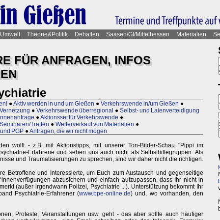
Umwelt
Theorie&Politik
Debatten
Saasen/GI/Mittelhessen
Materialien
Se
 FÜR ANFRAGEN, INFOS
HEN
chiatrie
en!
●
Aktiv werden in und um Gießen
●
Verkehrswende in/um Gießen
●
 Vernetzung
●
Verkehrswende überregional
●
Selbst- und Laienverteidigung
innenanfrage
●
Aktionsset für Verkehrswende
●
Seminaren/Treffen
●
Weiterverkauf von Materialien
●
 und PGP
●
Anfragen, die wir nicht mögen
en wollt - z.B. mit Aktionstipps, mit unserer Ton-Bilder-Schau "Pippi im
 Psychiatrie-Erfahrene und sehen uns auch nicht als Selbsthilfegruppen. Als
isse und Traumatisierungen zu sprechen, sind wir daher nicht die richtigen.
dere Betroffene und Interessierte, um Euch zum Austausch und gegenseitige
t*innenverfügungen abzusichern und einfach aufzupassen, dass Ihr nicht in
merkt (außer irgendwann Polizei, Psychiatrie ...). Unterstützung bekommt Ihr
and Psychiatrie-Erfahrener (
www.bpe-online.de
) und, wo vorhanden, den
nen, Proteste, Veranstaltungen usw. geht - das aber sollte auch häufiger