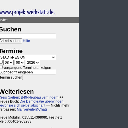
rvice
Suchen
Hilfe
Termine
vergangene Termine anzeigen
Weiterlesen
Kreis Gießen: B49-Neubau verhindern
++
Neues Buch:
Die Demokratie überwinden,
bevor sie sich selbst abschafft
++ Nichts mehr
verpassen:
Mailverteiler&Chats
Neue Mobilnr.: 015511439808), Festnetz
bleibt 06401-903283