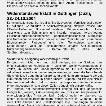
WiderstandsWerkstatt einluden bzw. den Ablauf beschrieben - als
Hinweis, wie so etwas aussehen könnte.
Widerstandswerkstatt in Göttingen (JuzI),
23.-24.10.2004
Kommunikationsguerilla, kreative Bio-Subversion, Vermittlungsstrategien
für Aktionen, Grundlagen in Selbstverteidigung, effektive Presse- und
Öffentlichkeitsarbeit, Blockade-Einmaleins, Repressionsschutz, Fake-
Ausstellung zum Schmunzeln und inspiriert werden, hierarchiearme
Entscheidungsfindungsprozesse, Lebensmittelbeschaffung, Alarmlisten
und Netzwerke, verstecktes Theater, sicherer Computer und spurenfreies
Briefeschreiben, Farbbeutel und -eier, Text-Archive, alternativer
Stadtrundgang, Vokü für EinsteigerInnen, kreative Anti-Repression,
NutzerInnengemeinschaften, Demo-Erste-Hilfe, alles über
Sprühschablonen, ...
Solidarische Aneignung widerständiger Praxis
Es geht um nicht mehr und nicht weniger, als die Stärkung des
emanzipatorischen Widerstands in Göttingen weiter voranzutreiben. In
Zeiten, in denen die Handlungsspielräume für ein solidarisches,
selbstbestimmtes Leben immer enger werden, in denen die herrschende
Gleichgültigkeit gegenüber Ausgrenzung und Normierungszwang die Luft
zum Atmen abschneidet, in denen unsere Gruppen und Projekte sich in
Nischen wiederfinden und in denen die Repressionsschraube immer
enger angezogen wird, in diesen Zeiten bündeln wir unsere Kräfte.
Im Rahmen der Widerstandswerkstatt können wir uns gegenseitig
Fertigkeiten, Wissen, Diskussionsergebnisse, Tricks und Kompetenzen für
eine widerständige Praxis vermitteln. Dadurch wollen wir aber nicht zu
einem konturlosen Bewegungsbrei verschmelzen. Im Gegenteil. Indem
viele linke Gruppen und Einzelpersonen ihre Erfahrungen zu einem
gegenseitigen Austausch beisteuern, tun wir selbst erst einmal das, was