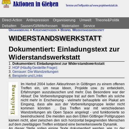
Direct-Action
Antirepression
Organisierung
Umwelt
Theorie&Politik
Debatten
Saasen/GI/Mittelhessen
Materialien
Service
Organisierung
»
Kreativmethoden
»
Beispiel Widerstandswerkstatt
WIDERSTANDSWERKSTATT
Dokumentiert: Einladungstext zur
Widerstandswerkstatt
1.
Dokumentiert: Einladungstext zur Widerstandswerkstatt
2.
HGF (Häufig Gestellte Frage):
3.
Genauer: Die Wandzeitungen
4.
Beispiele und Links
Im Herbst 2004 luden AkteurInnen in Göttingen zu einem offenen
Treffen ein, um neue Ideen, Projekte usw. zu entwickeln,
Erfahrungen auszutauschen und mehr. Das Besondere war der
Ablauf: Die Vorbereitungsgruppe trat auf dem Treffen als solche
nicht mehr in Erscheinung - vielmehr behauptete ein Plakat am
Eingang, dass alle aus der Vorbereitungsgruppe leider nicht
kommen könnten ... Das Treffen war mit verschiedenen
Wandzeitungen als Open Space angelegt - und funktionierte so
beeindruckend. Die meisten aus den Eliten Göttinger Politgruppen
kamen nicht, aber zwischen den sich horizontal begegnenden Menschen
auf dem zweitägigen Treffen entstand eine bemerkenswerte Dynamik.
An dieser Stelle sollen einige Texte dokumentiert werden, wie zu der