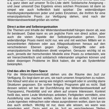
u.a. ganz oben auf unserer To-Do-Liste steht: Solidarische Aneignung -
und zwar umsonst! Das Ergebnis eines solchen Prozesses ist dann so
simpel wie auch hoffentlich bald spürbar: Die widerständigen
Handlungskompetenzen jeder und jedes Einzelnen, die ihr/ihm für eine
emanzipatorische Praxis zur Verfügung stehen, sind nach der
Widerstandswerkstatt größer als vorher.
Direct action und Selbstorganisation
Die Themen und Inhalte der Widerstandswerkstatt hängen davon ab, was
Ihr beisteuert. Dabei kann es um jegliche Form von direct action, aber
auch die vielen Aspekte der Selbstorganisation gehen. Denn
widerständige Praxis meint nicht nur, wie und mit welchen Mitteln wir in
konzentrierten Aktionen oder aus Alltagssituationen heraus auf den
verschiedenen Ebenen gegen Zwänge, Übergriffe oder anti-
emanzipatorische Institutionen direkt vorgehen. Genauso wichtig ist es
auch, jenseits der herrschenden Modelle eine Praxis zu entwickeln, wie
wir hierarchiekritisch und solidarisch miteinander umgehen können und
dabei diejenigen Probleme im Blick haben, die wir als Systemfehler
bekämpfen.
Und das alles im Open Space
Für die Widerstandswerkstatt stehen uns die Räume des JuzI zur
Verfügung. Es liegt dann an uns, sie nach unseren Ansprüchen zu nutzen.
Der Ablauf wird also so wenig wie möglich verregelt oder in unnötig starre
Strukturen gegossen. Ein vorher fertiges Programm gibt es nicht. Statt
dessen setzen wir bei der Durchführung der Widerstandswerkstatt auf
Transparenz, Flexibilität und vor allem auf unsere Interessen. Konkret
heißt das, wenn Leute Workshops anbieten, Fertigkeiten vermitteln, eine
Ausstellung usw. machen wollen, dann tun sie das einfach. Und wenn
Leute irgendwo mitmachen oder etwas ausprobieren wollen, dann tun sie
das auch einfach. Wichtig ist nur, dass alle wissen, wo wann was
angeboten wird. Dazu wird es im JuzI an verschiedenen Stellen