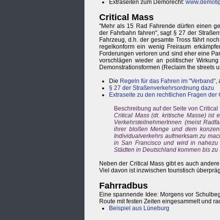
Extraseiten zum Demorecht:
www.demotip
Critical Mass
"Mehr als 15 Rad Fahrende dürfen einen ge
der Fahrbahn fahren", sagt § 27 der Straße
Fahrzeug, d.h. der gesamte Tross fährt noch
regelkonform ein wenig Freiraum erkämpfen.
Forderungen verloren und sind eher eine Par
vorschlägen wieder an politischer Wirkung
Demonstrationsformen (Reclaim the streets u
Die
Regeln für das Fahren im "Verband"
,
§ 27 der Straßenverkehrsordnung dazu
Extraseite zu den rechtlichen Fragen der 
Beschreibung auf der Seite von Critical
Critical Mass (dt. kritische Masse) ist
VerkehrsteilnehmerInnen (meist Radfa
ihrer bloßen Menge und dem konzentr
Individualverkehrs aufmerksam zu mach
in San Francisco und wird in nahezu 
Städten in Deutschland kommen bis zu
Neben der Critical Mass gibt es auch andere
Viel davon ist inzwischen touristisch überprä
Fahrradbus
Eine spannende Idee: Morgens vor Schulbegi
Route mit festen Zeiten eingesammelt und ra
Beispiel aus Lüneburg