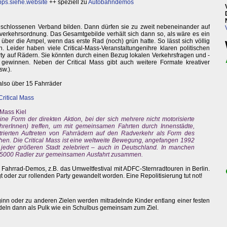
ps.siehe.website
++ speziell zu
Autobahndemos
schlossenen Verband bilden. Dann dürfen sie zu zweit nebeneinander auf
nverkehrsordnung. Das Gesamtgebilde verhält sich dann so, als wäre es ein
 über die Ampel, wenn das erste Rad (noch) grün hatte. So lässt sich völlig
 Leider haben viele Critical-Mass-Veranstaltungenihre klaren politischen
ty auf Rädern. Sie könnten durch einen Bezug lokalen Verkehrsfragen und -
 gewinnen. Neben der Critical Mass gibt auch weitere Formate kreativer
sw.).
 also über 15 Fahrräder
Critical Mass
 Mass Kiel
 eine Form der direkten Aktion, bei der sich mehrere nicht motorisierte
hrerInnen) treffen, um mit gemeinsamen Fahrten durch Innenstädte,
ierten Auftreten von Fahrrädern auf den Radverkehr als Form des
en. Die Critical Mass ist eine weltweite Bewegung, angefangen 1992
jeder größeren Stadt zelebriert – auch in Deutschland. In manchen
 5000 Radler zur gemeinsamen Ausfahrt zusammen.
 Fahrrad-Demos, z.B. das Umweltfestival mit ADFC-Sternradtouren in Berlin.
gt oder zur rollenden Party gewandelt worden. Eine Repolitisierung tut not!
nn oder zu anderen Zielen werden mitradelnde Kinder entlang einer festen
deln dann als Pulk wie ein Schulbus gemeinsam zum Ziel.