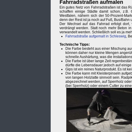
Fahrradstraßen aufmalen
Ein gutes Netz von Fahrradstraßen ist das R
schaffen einige Städte damit schon, z.B. 
Westfalen, nähern sich der 50-Prozent-Mark
denn der Rest ist ja noch auf Fuß, Bus/Bahn u
Der Wechsel auf das Fahrrad erfolgt dort,
verdrängt werden. Statt noch mehr Beton in 
verwandelt werden. Schließlich soll es ja me
Fahrradstraße aufgemalt in Schleswig
, B
Technische Tipps:
Die Farbe besteht aus einer Mischung aus
können daher nur kleine Mengen angerühr
schnelle Aushärtung, was die Installation
Die Farbe ist über lange Zeit regenbest
dürfte die Lebensdauer jedoch auf einig
Gips ist ein reines Naturprodukt. Es ist
Die Farbe kann mit Kleisterpinseln aufge
von langen Holzlatte sinnvoll sein. Rad
abgezeichnet werden, auf Sperrholz oder
(bei Sperrholz) oder einem Cutter zu ei