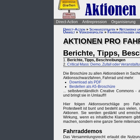
Direct-Action
Antirepression
Organisierung
Direct-Action
»
Schwarzstrafen
»
Netzwerke und
Umwelt
»
Verkehrspolitik
»
Fahrradstraßen un
AKTIONEN PRO FAH
Berichte, Tipps, Bes
1.
Berichte, Tipps, Beschreibungen
2.
Critical Mass: Demo, Zufall oder Veranstalt
Die Broschüre zu allen Aktionsideen in Sache
Aktionsschwarzfahren, Fahrrad und mehr:
Download als PDF
Bestellen als A5-Broschüre
... selbstverständlich Creative Commons - 
und bringt sie in Umlauf!!!
Hier folgen Aktionsvorschläge pro Fah
Protestwelt ist bunt und besteht aus vielen,
Aktionen. Sie werden gestärkt und errei
Wirkung, wenn es inhaltliche Klammern gibt.
machen, sondern eine ganze Serie miteinande
Fahrraddemos
Das Versammlungsrecht erlaubt die Nutzung