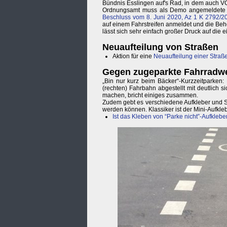
Bündnis Esslingen auf's Rad, in dem auch VC
Ordnungsamt muss als Demo angemeldete P
Beschluss vom 8. Juni 2020, Az 1 K 2792/2
auf einem Fahrstreifen anmeldet und die Beh
lässt sich sehr einfach großer Druck auf di
Neuaufteilung von Straßen
Aktion für eine
Neuaufteilung einer Straß
Gegen zugeparkte Fahrradw
„Bin nur kurz beim Bäcker“-Kurzzeitparken
(rechten) Fahrbahn abgestellt mit deutlich 
machen, bricht einiges zusammen.
Zudem gebt es verschiedene Aufkleber und S
werden können. Klassiker ist der Mini-Aufkle
Ist das Kleben von “Parke nicht”-Aufkleber