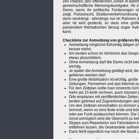
von Plätzen, den öffentlichen Zonen in Bahn
gemeinschaftliche Meinungskundgabe. Ab zw
Demo, wenn ihr politische Forderungen o
zeigt. Polizeirecht, Straßenverkehrsordnu
dann verdrängt - allerdings nur im Rahmen d
aber ist weit gesteckt, so dass eine gr
passendem thematischen Bezug sogar Aut
kann.
Checkliste zur Anmeldung von größeren 
Anmeldung möglichst frühzeitig tätigen 
besser mehr)
Am besten schon im Vorhinein das Gespr
etwas abzumildern.
Ohne Anmeldung darf die Demo nicht bewo
wichtig.
Je später die Anmeldung getätigt wird, de
gefahren werden darf.
Eine große Mobilisation ist wichtig, groß
Zeitungen, Fernsehen und das Internet z
Für den Zeitplan sollte man innerorts nic
mehr als 15 km/h rechnen, auch müssen 
Orte einplanen mit veröffentlichten Zei
besten getimed auf Zugverbindungen ab
Um den Zeitplan einzuhalten zu können u
sinnvoll, wenn es eine feste erste und let
oder per Funk austauschen können. Die L
sonst unmöglich wird die Übersicht zu beh
Stopps zum Reparieren von Fahrrädern ko
mitfahren lassen, die Gestrandete aufneh
Dann fehlt eigentlich nur noch die Musik