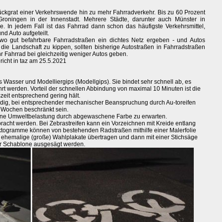
ückgrat einer Verkehrswende hin zu mehr Fahrradverkehr. Bis zu 60 Prozent
Groningen in der Innenstadt. Mehrere Städte, darunter auch Münster in
e. In jedem Fall ist das Fahrrad dann schon das häufigste Verkehrsmittel,
nd Auto aufgeteilt.
 wo gut befahrbare Fahrradstraßen ein dichtes Netz ergeben - und Autos
die Landschaft zu kippen, sollten bisherige Autostraßen in Fahrradstraßen
hr Fahrrad bei gleichzeitig weniger Autos geben.
ericht in taz am 25.5.2021
 Wasser und Modelliergips (Modellgips). Sie bindet sehr schnell ab, es
t werden. Vorteil der schnellen Abbindung von maximal 10 Minuten ist die
szeit entsprechend gering hält.
ändig, bei entsprechender mechanischer Beanspruchung durch Au-toreifen
e Wochen beschränkt sein.
 keine Umweltbelastung durch abgewaschene Farbe zu erwarten.
bracht werden. Bei Zebrastreifen kann ein Vorzeichnen mit Kreide entlang
piktogramme können von bestehenden Radstraßen mithilfe einer Malerfolie
 ehemalige (große) Wahlplakate übertragen und dann mit einer Stichsäge
ner Schablone ausgesägt werden.