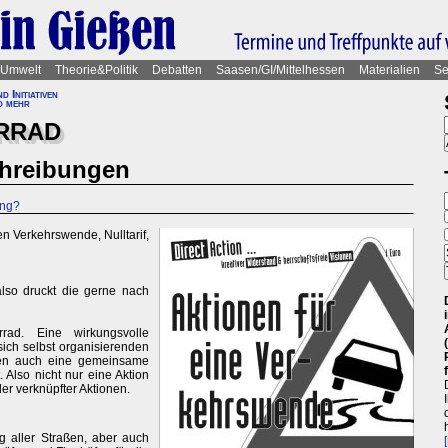
Umwelt
Theorie&Politik
Debatten
Saasen/GI/Mittelhessen
Materialien
Se
 Initiativen
d mehr
RRAD
chreibungen
ung?
n Verkehrswende, Nulltarif,
also druckt die gerne nach
rrad. Eine wirkungsvolle
 sich selbst organisierenden
chen auch eine gemeinsame
 Also nicht nur eine Aktion
r verknüpfter Aktionen.
 aller Straßen, aber auch