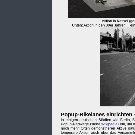
Aktion in Kassel (g
Unten: Aktion in den 80er Jahren ... ei
Popup-Bikelanes einrichten 
In einigen deutschen Städten wie Berlin, S
Popup-Radwege (siehe
Wikipedia
) ein, um 
noch mehr Orten demonstrieren Aktive dafür
temporäre Aktion auch über das Versamml