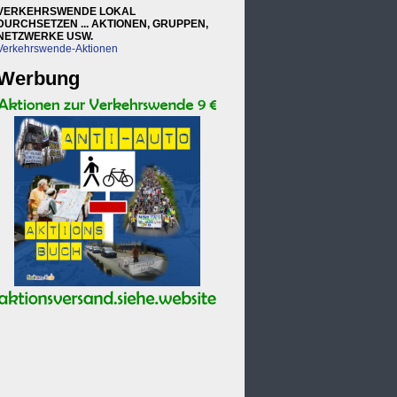
VERKEHRSWENDE LOKAL
DURCHSETZEN ... AKTIONEN, GRUPPEN,
NETZWERKE USW.
Verkehrswende-Aktionen
Werbung