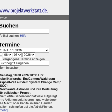
rvice
Suchen
Hilfe
Termine
vergangene Termine anzeigen
Dienstag, 18.08.2026 20:30 Uhr
in/bei Karlsruhe, EndCement/Wald-statt-
Asphalt-Zelt auf dem System Change Camp
(SCC)
Provokante Aktionen und ihre Bedeutung
für politischen Protest
Die "Letzte Generation" hat viele aufgeregt.
Ihre Aktionen polarisieren - und viele derer,
die Macht oder Kapital in ihren Händen
halten, schimpfen auf die Aktivist*innen.
[mehr]