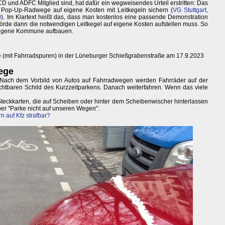
D und ADFC Mitglied sind, hat dafür ein wegweisendes Urteil erstritten: Das
op-Up-Radwege auf eigene Kosten mit Leitkegeln sichern (
VG Stuttgart,
0
). Im Klartext heißt das, dass man kostenlos eine passende Demonstration
örde dann die notwendigen Leitkegel auf eigene Kosten aufstellen muss. So
e eigene Kommune aufbauen.
e
(mit Fahrradspuren) in der Lüneburger Schießgrabenstraße am 17.9.2023
ege
: Nach dem Vorbild von Autos auf Fahrradwegen werden Fahrräder auf der
sichtbaren Schild des Kurzzeitparkens. Danach weiterfahren. Wenn das viele
teckkarten, die auf Scheiben oder hinter dem Scheibenwischer hinterlassen
ber "Parke nicht auf unseren Wegen".
n auf Kfz strafbar?