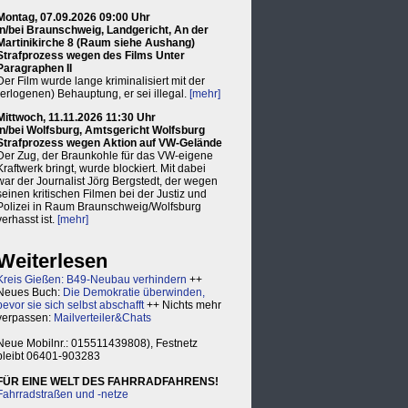
Montag, 07.09.2026 09:00 Uhr
in/bei Braunschweig, Landgericht, An der
Martinikirche 8 (Raum siehe Aushang)
Strafprozess wegen des Films Unter
Paragraphen II
Der Film wurde lange kriminalisiert mit der
(erlogenen) Behauptung, er sei illegal.
[mehr]
Mittwoch, 11.11.2026 11:30 Uhr
in/bei Wolfsburg, Amtsgericht Wolfsburg
Strafprozess wegen Aktion auf VW-Gelände
Der Zug, der Braunkohle für das VW-eigene
Kraftwerk bringt, wurde blockiert. Mit dabei
war der Journalist Jörg Bergstedt, der wegen
seinen kritischen Filmen bei der Justiz und
Polizei in Raum Braunschweig/Wolfsburg
verhasst ist.
[mehr]
Weiterlesen
Kreis Gießen: B49-Neubau verhindern
++
Neues Buch:
Die Demokratie überwinden,
bevor sie sich selbst abschafft
++ Nichts mehr
verpassen:
Mailverteiler&Chats
Neue Mobilnr.: 015511439808), Festnetz
bleibt 06401-903283
FÜR EINE WELT DES FAHRRADFAHRENS!
Fahrradstraßen und -netze