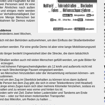
höfen und Flughäfen für die
ei Personen seid ihr eine
der Ähnliches nach außen
ng und einiges mehr werden
er Verhältnismäßigkeit. Der
ößere Menge Menschen bei
obahnen für Demos nutzen
Raddemos
(mindestens zwei Wochen,
äch mit den Behörden aufzunehmen, um den Einfluss der Straßenbetreiber
rben werden. Für eine große Demo ist aber eine lange Mobilisierungszeit
sto länger besteht Ungewissheit über die Strecke, die dann tatsächlich
e Straßen wollen auch mit vielen Menschen gefüllt werden, um gute Bilder für
u erzeugen.
ht mit höheren Fahrgeschwindigkeiten als 12 km/h und außerorts nicht mit
je nach Streckenlänge Pausen eingeplant werden.
ten, wo Menschen hinzustoßen oder die Versammlung verlassen können– am
zustimmen.
nd um den Zug im Überblick behalten zu können ist es dann äußerst
zte Person bei dem Zug gibt, die sich in einer Telekonferenz (mit Headset)
änge eines Zuges kann sich über mehrere Kilometer hinziehen, sodass es
alten und zu wissen was vorne und hinten los ist.
sten sehr viel Zeit. Daher lieber Lastenräder und Tandems am Ende
men – oder zur Not einen motorisierten Transporter.
 und das Mikrofon, um Reden zu halten …