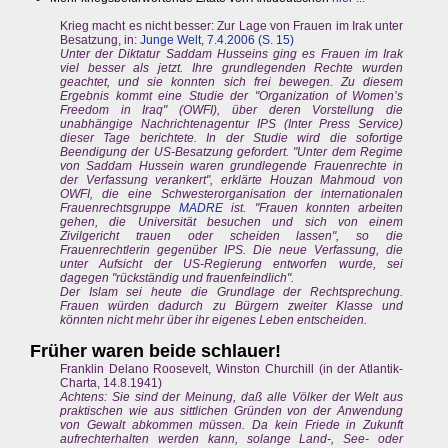
Krieg macht es nicht besser: Zur Lage von Frauen im Irak unter
Besatzung, in:
Junge Welt, 7.4.2006 (S. 15)
Unter der Diktatur Saddam Husseins ging es Frauen im Irak
viel besser als jetzt. Ihre grundlegenden Rechte wurden
geachtet, und sie konnten sich frei bewegen. Zu diesem
Ergebnis kommt eine Studie der "Organization of Women’s
Freedom in Iraq" (OWFI), über deren Vorstellung die
unabhängige Nachrichtenagentur IPS (Inter Press Service)
dieser Tage berichtete. In der Studie wird die sofortige
Beendigung der US-Besatzung gefordert. "Unter dem Regime
von Saddam Hussein waren grundlegende Frauenrechte in
der Verfassung verankert", erklärte Houzan Mahmoud von
OWFI, die eine Schwesterorganisation der internationalen
Frauenrechtsgruppe
MADRE
ist. "Frauen konnten arbeiten
gehen, die Universität besuchen und sich von einem
Zivilgericht trauen oder scheiden lassen", so die
Frauenrechtlerin gegenüber IPS. Die neue Verfassung, die
unter Aufsicht der US-Regierung entworfen wurde, sei
dagegen "rückständig und frauenfeindlich".
Der Islam sei heute die Grundlage der Rechtsprechung.
Frauen würden dadurch zu Bürgern zweiter Klasse und
könnten nicht mehr über ihr eigenes Leben entscheiden.
Früher waren beide schlauer!
Franklin Delano Roosevelt, Winston Churchill (in der Atlantik-
Charta, 14.8.1941)
Achtens: Sie sind der Meinung, daß alle Völker der Welt aus
praktischen wie aus sittlichen Gründen von der Anwendung
von Gewalt abkommen müssen. Da kein Friede in Zukunft
aufrechterhalten werden kann, solange Land-, See- oder