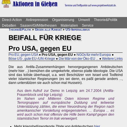
Direct-Action
Antirepression
Organisierung
Umwelt
Theorie&Politik
Debatten
Saasen/GI/Mittelhessen
Materialien
Service
Theorie&Politik
»
Gegen alle Kriege!
»
US-Imperialismus
BEIFALL FÜR KRIEGE
Pro USA, gegen EU
Pro EU, gegen USA
●
Pro USA, gegen EU
●
NGOs für mehr Europa
●
Böse US-, gute EU-/UN-Kriege
●
Die Mär von der Öko-EU ...
●
Weitere Links
Die aus Antifa-Zusammenhängen hervorgegangenen Antideutschen
(mehr hier ...) bemühen die umgekehrte, ebenso platte Ideologie. Die USA
sind das tollste überhaupt, u.a. weil Beschützer von Israel und Todfeind
vieler islamischer Regierungen (es sei denn, es paßt gerade anders ...,
dann unterstützen sie auch schon mal Hussein).
Aus dem Aufruf zur Demo in Leipzig am 24.7.2004 (Antifa-
Frauenblock und bgr Leipzig)
Im Nahen und Mittleren Osten können Regime und
Terrorgruppen auf europäische Duldung und teilweise
Unterstützung zählen, die einer Neuordnung der Region nach
amerikanischer Vorstellung entgegenstehen. ... Europa ... es
wird auch schon mal offensiv die Hilfe beim Kampf gegen den
islamistischen Terror im Irak verweigert.
Mehr kriegsbefürwortende Zitate von Antideutschen
hier ...