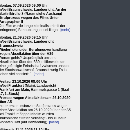
Montag, 07.09.2026 09:00 Uhr
in/bei Braunschweig, Landgericht, An der
Martinikirche 8 (Raum siehe Aushang)
Strafprozess wegen des Films Unter
Paragraphen II
Der Film wurde lange kriminalisiert mit der
(erlogenen) Behauptung, er sei illegal.
[mehr]
Montag, 21.09.2026 09:15 Uhr
in/bei Braunschweig, Landgericht
Braunschweig
Wiederholung der Berufungsverhandlung
wegen Abseilaktion über der A39
Worum gehts? Ursprünglich um eine
Abseilaktion über der B39, mittlerweile um
eine gefestigte Feindschaft zwischen uns und
der Staatsanwaltschaft Braunschweig Es ist
schon viel passiert: 1.
[mehr]
Freitag, 23.10.2026 08:00 Uhr
in/bei Frankfurt (Main), Landgericht
Frankfurt am Main, Hammelsgasse 1 (Saal
17, 1. Stock)
Prozess wegen Abseilaktion am 26.10.2020
über A5
In der ersten Instanz im Strafprozess wegen
einer Abseilaktion am 26.10.2020 über der A5
bei Frankfurt Zeppelinheim wurden
drakonische Strafen verhängt - bis zu neun
Monaten Haft (auf Bewährung).
[mehr]
Mittwoch, 11.11.2026 11:30 Uhr