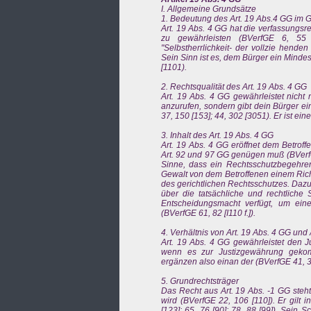
I. Allgemeine Grundsätze
1. Bedeutung des Art. 19 Abs.4 GG im
Art. 19 Abs. 4 GG hat die verfassungsr
zu gewährleisten (BVerfGE 6, 55 
"Selbstherrlichkeit- der vollzie hende
Sein Sinn ist es, dem Bürger ein Minde
[1101).
2. Rechtsqualität des Art. 19 Abs. 4 GG
Art. 19 Abs. 4 GG gewährleistet nicht 
anzurufen, sondern gibt dein Bürger ei
37, 150 [153]; 44, 302 [3051). Er ist e
3. Inhalt des Art. 19 Abs. 4 GG
Art. 19 Abs. 4 GG eröffnet dem Betrof
Art. 92 und 97 GG genügen muß (BVerfG
Sinne, dass ein Rechtsschutzbegehren
Gewalt von dem Betroffenen einem Rich
des gerichtlichen Rechtsschutzes. Dazu
über die tatsächliche und rechtliche
Entscheidungsmacht verfügt, um ein
(BVerfGE 61, 82 [I110 f.]).
4. Verhältnis von Art. 19 Abs. 4 GG und
Art. 19 Abs. 4 GG gewährleistet den J
wenn es zur Justizgewährung gekom
ergänzen also einan der (BVerfGE 41, 32
5. Grundrechtsträger
Das Recht aus Art. 19 Abs. -1 GG steht
wird (BVerfGE 22, 106 [110]). Er gilt
[123]; 65, 76 [90]; 78, 88 [99]). Sein