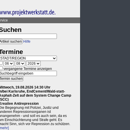
rvice
Suchen
Hilfe
Termine
vergangene Termine anzeigen
Mittwoch, 19.08.2026 14:30 Uhr
in/bei Karlsruhe, EndCement/Wald-statt-
Asphalt-Zelt auf dem System Change Camp
(SCC)
Kreative Antirepression
Die Begegnung mit Polizei, Justiz und
anderen Repressionsorganen ist
unangenehm - und soll es auch sein, da es
um Einschüchterung und Strafe geht. Es
macht Sinn, sich vor Repression zu schützen.
[mehr]