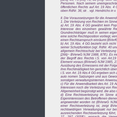
Personen. Nach seinem uneingeschränk
öffentlichen Rechts auf Art. 19 Abs. 4 
oben RdNr. 36; str. . vgl. Hendrichs in v
II. Die Voraussetzungen für die Anwend
1. Die Verletzung von Rechten im Sinne
a) Art. 19 Abs. 4 GG gewährt kein Popu
Interesse des einzelnen gewährte Re
Grundrechtsträger muß in seinen eigen
eine solche Rechtsposition vorliegt, ve
einen Rechtsanspruch einräumt (BVerfG
b) Art. 19 Abs. 4 GG bezieht sich nich
seiner Schutzfunktion (vgl. RdNr. 40 un
allgemein Rechtsschutz bei Verletzung 
[266j~ BVerwG NJW 1988, 87ff.). Es mu
der Begriff des Rechts i.S. von Art.1
Element voraus (BVerwG NJW 1985, 2344
Ausübung des Ermessens mit der Folge
ihre Rechtmäßigkeit hin gerichtlich übe
i.S. von Art. 19 Abs.4 GG ergeben sich
auto nomen Satzungen und aus Gewohnh
sonstigen verwaltungsinternen Anweisun
c) Für die Anwendbarkeit des Art. 19 A
Interessen noch die Verletzung von Rec
Allgemeinheit begünstigt wird. die also
d) Eine Rechtsverletzung im Sinne d
Eigeninteressen des Betroffenen dienen
angewendet worden ist (BVerwG NJW 
einer Rechtsverletzung ist, zeigt BV
rechtswidrigen Verwaltungsakt nur be
ausreichenden Rechtsverletzung führt, 
27, 297 (305ff.), wonach die Verwe