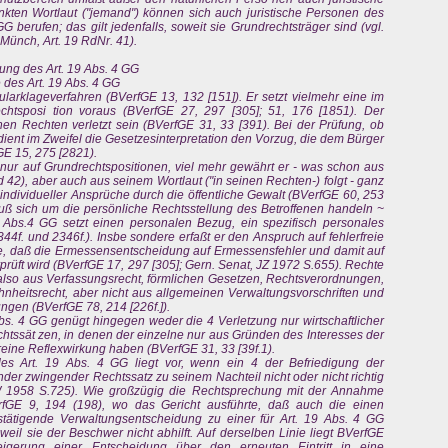
ten Wortlaut ("jemand") können sich auch juristische Personen des
GG berufen; das gilt jedenfalls, soweit sie Grundrechtsträger sind (vgl.
. Münch, Art. 19 RdNr. 41).
ung des Art. 19 Abs. 4 GG
 des Art. 19 Abs. 4 GG
larklageverfahren (BVerfGE 13, 132 [151]). Er setzt vielmehr eine im
chtsposi tion voraus (BVerfGE 27, 297 [305]; 51, 176 [1851). Der
en Rechten verletzt sein (BVerfGE 31, 33 [391). Bei der Prüfung, ob
rdient im Zweifel die Gesetzesinterpretation den Vorzug, die dem Bürger
E 15, 275 [2821).
t nur auf Grundrechtspositionen, viel mehr gewährt er - was schon aus
d 42), aber auch aus seinem Wortlaut ("in seinen Rechten-) folgt - ganz
individueller Ansprüche durch die öffentliche Gewalt (BVerfGE 60, 253
ß sich um die persönliche Rechtsstellung des Betroffenen handeln ~
9 Abs.4 GG setzt einen personalen Bezug, ein spezifisch personales
f. und 2346f.). Insbe sondere erfaßt er den Anspruch auf fehlerfreie
, daß die Ermessensentscheidung auf Ermessensfehler und damit auf
rprüft wird (BVerfGE 17, 297 [305]; Gern. Senat, JZ 1972 S.655). Rechte
 also aus Verfassungsrecht, förmlichen Gesetzen, Rechtsverordnungen,
eitsrecht, aber nicht aus allgemeinen Verwaltungsvorschriften und
gen (BVerfGE 78, 214 [226f.]).
bs. 4 GG genügt hingegen weder die 4 Verletzung nur wirtschaftlicher
htssät zen, in denen der einzelne nur aus Gründen des Interesses der
 reine Reflexwirkung haben (BVerfGE 31, 33 [39f.1).
es Art. 19 Abs. 4 GG liegt vor, wenn ein 4 der Befriedigung der
der zwingender Rechtssatz zu seinem Nachteil nicht oder nicht richtig
1958 S.725). Wie großzügig die Rechtsprechung mit der Annahme
erfGE 9, 194 (198), wo das Gericht ausführte, daß auch die einen
stätigende Verwaltungsentscheidung zu einer für Art. 19 Abs. 4 GG
weil sie der Beschwer nicht abhilft. Auf derselben Linie liegt BVerfGE
igerung einer Entscheidung über den erneuten Eintritt in eine