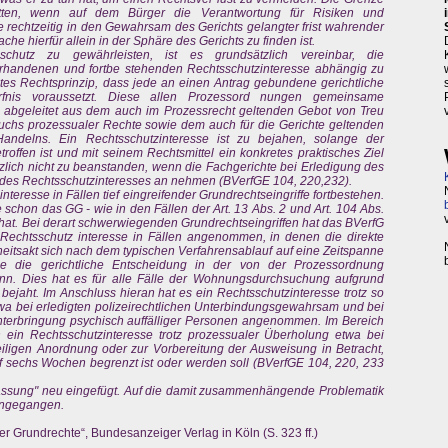
tten, wenn auf dem Bürger die Verantwortung für Risiken und
rechtzeitig in den Gewahrsam des Gerichts gelangter frist wahrender
che hierfür allein in der Sphäre des Gerichts zu finden ist.
chutz zu gewährleisten, ist es grundsätzlich vereinbar, die
handenen und fortbe stehenden Rechtsschutzinteresse abhängig zu
tes Rechtsprinzip, dass jede an einen Antrag gebundene gerichtliche
rfnis voraussetzt. Diese allen Prozessord nungen gemeinsame
abgeleitet aus dem auch im Prozessrecht geltenden Gebot von Treu
chs prozessualer Rechte sowie dem auch für die Gerichte geltenden
 Handelns. Ein Rechtsschutzinteresse ist zu bejahen, solange der
offen ist und mit seinem Rechtsmittel ein konkretes praktisches Ziel
zlich nicht zu beanstanden, wenn die Fachgerichte bei Erledigung des
 des Rechtsschutzinteresses an nehmen (BVerfGE 104, 220,232).
nteresse in Fällen tief eingreifender Grundrechtseingriffe fortbestehen.
e schon das GG - wie in den Fällen der Art. 13 Abs. 2 und Art. 104 Abs.
t hat. Bei derart schwerwiegenden Grundrechtseingriffen hat das BVerfG
 Rechtsschutz interesse in Fällen angenommen, in denen die direkte
eitsakt sich nach dem typischen Verfahrensablauf auf eine Zeitspanne
ene die gerichtliche Entscheidung in der von der Prozessordnung
n. Dies hat es für alle Fälle der Wohnungsdurchsuchung aufgrund
ejaht. Im Anschluss hieran hat es ein Rechtsschutzinteresse trotz so
a bei erledigten polizeirechtlichen Unterbindungsgewahrsam und bei
Unterbringung psychisch auffälliger Personen angenommen. Im Bereich
ein Rechtsschutzinteresse trotz prozessualer Überholung etwa bei
ligen Anordnung oder zur Vorbereitung der Ausweisung in Betracht,
f sechs Wochen begrenzt ist oder werden soll (BVerfGE 104, 220, 233
fassung" neu eingefügt. Auf die damit zusammenhängende Problematik
ingegangen.
er Grundrechte“, Bundesanzeiger Verlag in Köln (S. 323 ff.)