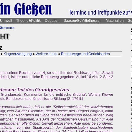
Umwelt
Theorie&Politik
Debatten
Saasen/GI/Mittelhessen
Materialien
Se
Gerichten
CHT
z
●
Klageerzwingung
●
Weitere Links
●
Rechtswege und Gerichtsarten
t in seinen Rechten verletzt, so steht ihm der Rechtsweg offen. Soweit
et ist, ist der ordentliche Rechtsweg gegeben. Artikel 10 Abs. 2 Satz 2
diesem Teil des Grundgesetzes
 Grundgesetz. Kommentar für die politische Bildung“, Wolters Kluwer
 Bundeszentrale für politische Bildung (S. 176 ff.)
 vornehmlich darin, daß er die "Selbstherrlichkeit" der vollziehenden
igt; kein Akt der Exekutive, der in Rechte des Bürgers eingreift, kann
erden. Der Rechtsweg im Sinne dieser Bestimmung bedeutet den Weg
lichen Institutionen. Als Akte der "öffentlichen Gewalt" sind nur Akte
 gebundenen öffentlichen Gewalt anzusehen. Akte einer be sonderen,
chaffenen, von der Staatsgewalt der Mitgliedstaaten geschiedenen
 lichen Einrichtung im Sinne des Art. 24 Abs. 1 fallen hierunter nicht.