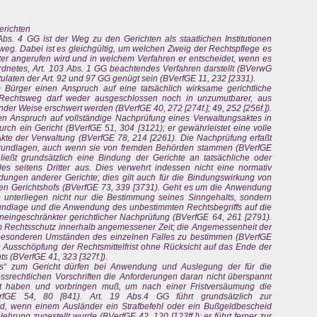
erichten
bs. 4 GG ist der Weg zu den Gerichten als staatlichen Institutionen
sweg. Dabei ist es gleichgültig, um welchen Zweig der Rechtspflege es
hter angerufen wird und in welchem Verfahren er entscheidet, wenn es
eordnetes, Art. 103 Abs. 1 GG beachtendes Verfahren darstellt (BVerwG
ulaten der Art. 92 und 97 GG genügt sein (BVerfGE 11, 232 [2331).
 Bürger einen Anspruch auf eine tatsächlich wirksame gerichtliche
r Rechtsweg darf weder ausgeschlossen noch in unzumutbarer, aus
der Weise erschwert werden (BVerfGE 40, 272 [274f.]; 49, 252 [256f.]).
nen Anspruch auf vollständige Nachprüfung eines Verwaltungsaktes in
durch ein Gericht (BVerfGE 51, 304 [3121); er gewährleistet eine volle
kte der Verwaltung (BVerfGE 78, 214 [2261). Die Nachprüfung erfaßt
sgrundlagen, auch wenn sie von fremden Behörden stammen (BVerfGE
ließt grundsätzlich eine Bindung der Gerichte an tatsächliche oder
lles seitens Dritter aus. Dies verwehrt indessen nicht eine normativ
ungen anderer Gerichte; dies gilt auch für die Bindungswirkung von
n Gerichtshofs (BVerfGE 73, 339 [3731). Geht es um die Anwendung
o unterliegen nicht nur die Bestimmung seines Sinngehalts, sondern
rundlage und die Anwendung des unbestimmten Rechtsbegriffs auf die
 uneingeschränkter gerichtlicher Nachprüfung (BVerfGE 64, 261 [2791).
zum Rechtsschutz innerhalb angemessener Zeit; die Angemessenheit der
 besonderen Umständen des einzelnen Falles zu bestimmen (BVerfGE
en Ausschöpfung der Rechtsmittelfrist ohne Rücksicht auf das Ende der
ts (BVerfGE 41, 323 [327f.]).
gs“ zum Gericht dürfen bei Anwendung und Auslegung der für die
srechtlichen Vorschriften die Anforderungen daran nicht überspannt
ßt haben und vorbringen muß, um nach einer Fristversäumung die
rfGE 54, 80 [841). Art. 19 Abs.4 GG führt grundsätzlich zur
d, wenn einem Ausländer ein Strafbefehl oder ein Bußgeldbescheid
ehrung zugestellt wurde (BVerfGE 42, 120 [123ff.]); er führt ferner zur