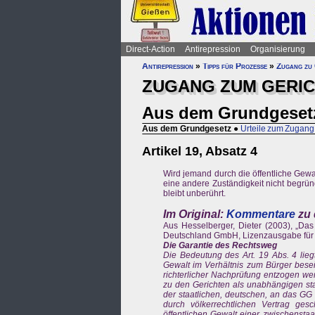
Direct-Action
Antirepression
Organisierung
Antirepression
»
Tipps für Prozesse
»
Zugang zu 
ZUGANG ZUM GERI
Aus dem Grundgeset
Aus dem Grundgesetz
●
Urteile zum Zugang
Artikel 19, Absatz 4
Wird jemand durch die öffentliche Gewal
eine andere Zuständigkeit nicht begründ
bleibt unberührt.
Im Original:
Kommentare
zu 
Aus Hesselberger, Dieter (2003), „Das
Deutschland GmbH, Lizenzausgabe für die
Die Garantie des Rechtsweg
Die Bedeutung des Art. 19 Abs. 4 liegt
Gewalt im Verhältnis zum Bürger beseit
richterlicher Nachprüfung entzogen w
zu den Gerichten als unabhängigen staat
der staatlichen, deutschen, an das GG
durch völkerrechtlichen Vertrag ges
öffentlichen Gewalt einer zwischenstaat