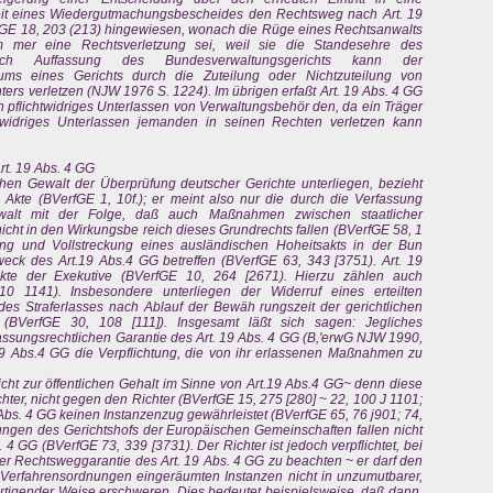
it eines Wiedergutmachungsbescheides den Rechtsweg nach Art. 19
erfGE 18, 203 (213) hingewiesen, wonach die Rüge eines Rechtsanwalts
 mer eine Rechtsverletzung sei, weil sie die Standesehre des
Nach Auffassung des Bundesverwaltungsgerichts kann der
iums eines Gerichts durch die Zuteilung oder Nichtzuteilung von
ters verletzen (NJW 1976 S. 1224). Im übrigen erfaßt Art. 19 Abs. 4 GG
n pflichtwidriges Unterlassen von Verwaltungsbehör den, da ein Träger
htwidriges Unterlassen jemanden in seinen Rechten verletzen kann
rt. 19 Abs. 4 GG
chen Gewalt der Überprüfung deutscher Gerichte unterliegen, bezieht
 Akte (BVerfGE 1, 10f.); er meint also nur die durch die Verfassung
walt mit der Folge, daß auch Maßnahmen zwischen staatlicher
icht in den Wirkungsbe reich dieses Grundrechts fallen (BVerfGE 58, 1
ng und Vollstreckung eines ausländischen Hoheitsakts in der Bun
eck des Art.19 Abs.4 GG betreffen (BVerfGE 63, 343 [3751). Art. 19
kte der Exekutive (BVerfGE 10, 264 [2671). Hierzu zählen auch
10 1141). Insbesondere unterliegen der Widerruf eines erteilten
s Straferlasses nach Ablauf der Bewäh rungszeit der gerichtlichen
(BVerfGE 30, 108 [111]). Insgesamt läßt sich sagen: Jegliches
assungsrechtlichen Garantie des Art. 19 Abs. 4 GG (B,'erwG NJW 1990,
. 19 Abs.4 GG die Verpflichtung, die von ihr erlassenen Maßnahmen zu
cht zur öffentlichen Gehalt im Sinne von Art.19 Abs.4 GG~ denn diese
hter, nicht gegen den Richter (BVerfGE 15, 275 [280] ~ 22, 100 J 1101;
 Abs. 4 GG keinen Instanzenzug gewährleistet (BVerfGE 65, 76 j901; 74,
dungen des Gerichtshofs der Europäischen Gemeinschaften fallen nicht
 4 GG (BVerfGE 73, 339 [3731). Der Richter ist jedoch verpflichtet, bei
er Rechtsweggarantie des Art. 19 Abs. 4 GG zu beachten ~ er darf den
 Verfahrensordnungen eingeräumten Instanzen nicht in unzumutbarer,
rtigender Weise erschweren. Dies bedeutet beispielsweise, daß dann,