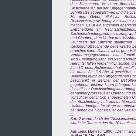
des Zumutbaren ist dann überschri
Unsicherheiten bei der Entgegennahme 
Schriftsätze abgewälzt wird und die Ursa
Mit dem Gebot, effektiven Rechtss
Rechtsschutzgewährung von einem vor
machen. Es ist ein allgemein anerkann
Entscheidung ein Rechtsschutzbedü
Sachentscheidungsvoraussetzung wird 
und Glauben, dem Verbot des Missbrau
Grundsatz der Effizienz staatlichen
Rechtsschutzsuchende gegenwärtig betr
erreichen kann. Danach ist es grundsät
Verfahrensgegenstandes einen Fortfall
Trotz Erledigung kann ein Rechtsschutzi
Hierunter fallen vornehmlich solche, di
2 und 3 -unter Richtervorbehalt gestell
ein durch Art. 119 Abs. 4 geschütztes
Belastung durch den angegriffenen Hoh
beschränkt, in welcher der Betroff
gegebenen Instanz kaum erlangen kan
richterlicher Durchsuchungsanordnung b
genannter prozessualer Überholung etw
vorläufiger gerichtlich angeordneten 
der Abschiebungshaft kommt hiernach 
Haftanordnungen im Wege der einstwei
bei denen die Höchstdauer der Haft au
f.).
Satz 2 wurde durch die "Notstandsver
wurde im Rahmen des Art. 10 bereits e
Aus Lepa, Manfred (1990), „Der Inhalt d
Artikel 19 Abs. 4 GG