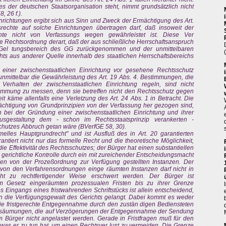
 der deutschen Staatsorganisation steht, nimmt grundsätzlich nicht
 26 f.).
nrichtungen ergibt sich aus Sinn und Zweck der Ermächtigung des Art.
echte auf solche Einrichtungen übertragen darf, daß insoweit der
hte nicht von Verfassungs wegen gewährleistet ist. Diese Ver
e Rechtsordnung derart, daß der aus schließliche Herrschaftsanspruch
 Gel tungsbereich des GG zurückgenommen und der unmittelbaren
s aus anderer Quelle innerhalb des staatlichen Herrschaftsbereichs
 einer zwischenstaatlichen Einrichtung vor gesehene Rechtsschutz
t unmittelbar die Gewährleistung des Art. 19 Abs. 4. Bestimmungen, die
erhalten der zwischenstaatlichen Einrichtung regeln, sind nicht
timmung zu messen, denn sie betreffen nicht den Rechtsschutz gegen
it käme allenfalls eine Verletzung des Art. 24 Abs. 1 in Betracht. Die
ächtigung von Grundprinzipien von der Verfassung her gezogen sind,
n bei der Gründung einer zwischenstaatlichen Einrichtung und ihrer
Ausgestaltung dem - schon im Rechtsstaatsprinzip verankerten -
hutzes Abbruch getan wäre (BVerfGE 58, 30).
rmelles Hauptgrundrecht" und ist Ausfluß des in Art. 20 garantierten
rantiert nicht nur das formelle Recht und die theoretische Möglichkeit,
ie Effektivität des Rechtsschutzes; der Bürger hat einen substantiellen
 gerichtliche Kontrolle durch ein mit zureichender Entscheidungsmacht
llen von der Prozeßordnung zur Verfügung gestellten Instanzen. Der
on den Verfahrensordnungen einge räumten Instanzen darf nicht in
ht zu rechtfertigender Weise erschwert werden. Der Bürger ist
om Gesetz eingeräumten prozessualen Fristen bis zu ihrer Grenze
s Eingangs eines fristwahrenden Schriftstücks ist allein entscheidend,
h in die Verfügungsgewalt des Gerichts gelangt. Dabei kommt es weder
die fristgerechte Entgegennahme durch den zustän digen Bediensteten
tversäumungen, die auf Verzögerungen der Entgegennahme der Sendung
 Bürger nicht angelastet werden. Gerade in Fristfragen muß für den
was er zu tun hat, um einen Rechtsver lust zu vermeiden. Die Grenze