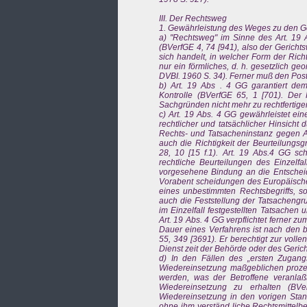
III. Der Rechtsweg
1. Gewährleistung des Weges zu den G
a) "Rechtsweg" im Sinne des Art. 19 A
(BVerfGE 4, 74 [941), also der Gericht
sich handelt, in welcher Form der Ric
nur ein förmliches, d. h. gesetzlich g
DVBI. 1960 S. 34). Ferner muß den Post
b) Art. 19 Abs . 4 GG garantiert dem
Kontrolle (BVerfGE 65, 1 [701). De
Sachgründen nicht mehr zu rechtfertigen
c) Art. 19 Abs. 4 GG gewährleistet ei
rechtlicher und tatsächlicher Hinsicht 
Rechts- und Tatsacheninstanz gegen A
auch die Richtigkeit der Beurteilung
28, 10 [15 f.1). Art. 19 Abs.4 GG sch
rechtliche Beurteilungen des Einzelfa
vorgesehene Bindung an die Entscheid
Vorabent scheidungen des Europäische
eines unbestimmten Rechtsbegriffs, s
auch die Feststellung der Tatsacheng
im Einzelfall festgestellten Tatsachen
Art. 19 Abs. 4 GG verpflichtet ferner 
Dauer eines Verfahrens ist nach den
55, 349 [3691). Er berechtigt zur voll
Dienst zeit der Behörde oder des Gerich
d) In den Fällen des „ersten Zugan
Wiedereinsetzung maßgeblichen prozes
werden, was der Betroffene veranla
Wiedereinsetzung zu erhalten (BVe
Wiedereinsetzung in den vorigen Stan
ohne ihm verständ liche Rechtsmittelbel