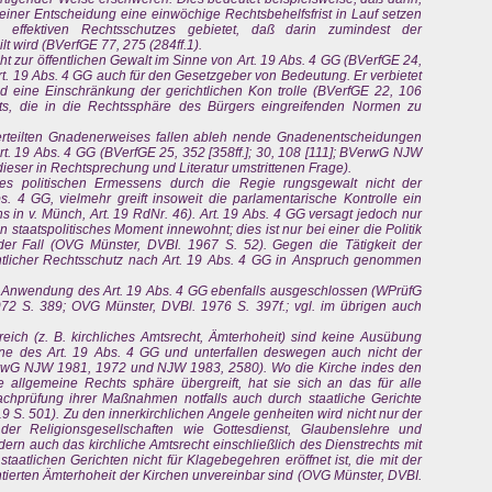
iner Entscheidung eine einwöchige Rechtsbehelfsfrist in Lauf setzen
effektiven Rechtsschutzes gebietet, daß darin zumindest der
t wird (BVerfGE 77, 275 (284ff.1).
t zur öffentlichen Gewalt im Sinne von Art. 19 Abs. 4 GG (BVerfGE 24,
 Art. 19 Abs. 4 GG auch für den Gesetzgeber von Bedeutung. Er verbietet
eine Einschränkung der gerichtlichen Kon trolle (BVerfGE 22, 106
eits, die in die Rechtssphäre des Bürgers eingreifenden Normen zu
erteilten Gnadenerweises fallen ableh nende Gnadenentscheidungen
t. 19 Abs. 4 GG (BVerfGE 25, 352 [358ff.]; 30, 108 [111]; BVerwG NJW
dieser in Rechtsprechung und Literatur umstrittenen Frage).
des politischen Ermessens durch die Regie rungsgewalt nicht der
bs. 4 GG, vielmehr greift insoweit die parlamentarische Kontrolle ein
hs in v. Münch, Art. 19 RdNr. 46). Art. 19 Abs. 4 GG versagt jedoch nur
staatspolitisches Moment innewohnt; dies ist nur bei einer die Politik
er Fall (OVG Münster, DVBI. 1967 S. 52). Gegen die Tätigkeit der
tlicher Rechtsschutz nach Art. 19 Abs. 4 GG in Anspruch genommen
ie Anwendung des Art. 19 Abs. 4 GG ebenfalls ausgeschlossen (WPrüfG
2 S. 389; OVG Münster, DVBl. 1976 S. 397f.; vgl. im übrigen auch
ich (z. B. kirchliches Amtsrecht, Ämterhoheit) sind keine Ausübung
Sinne des Art. 19 Abs. 4 GG und unterfallen deswegen auch nicht der
erwG NJW 1981, 1972 und NJW 1983, 2580). Wo die Kirche indes den
 allgemeine Rechts sphäre übergreift, hat sie sich an das für alle
chprüfung ihrer Maßnahmen notfalls auch durch staatliche Gerichte
. 501). Zu den innerkirchlichen Angele genheiten wird nicht nur der
 der Religionsgesellschaften wie Gottesdienst, Glaubenslehre und
rn auch das kirchliche Amtsrecht einschließlich des Dienstrechts mit
aatlichen Gerichten nicht für Klagebegehren eröffnet ist, die mit der
tierten Ämterhoheit der Kirchen unvereinbar sind (OVG Münster, DVBI.