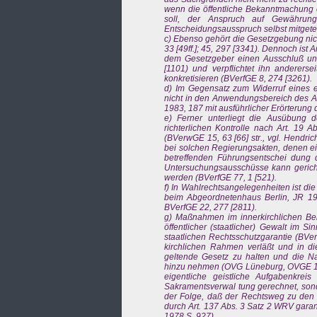
wenn die öffentliche Bekanntmachung e
soll, der Anspruch auf Gewährung 
Entscheidungsausspruch selbst mitgeteil
c) Ebenso gehört die Gesetzgebung nich
33 [49ff.]; 45, 297 [3341). Dennoch ist
dem Gesetzgeber einen Ausschluß und 
[1101) und verpflichtet ihn anderers
konkretisieren (BVerfGE 8, 274 [3261).
d) Im Gegensatz zum Widerruf eines 
nicht in den Anwendungsbereich des Ar
1983, 187 mit ausführlicher Erörterung 
e) Ferner unterliegt die Ausübung 
richterlichen Kontrolle nach Art. 19 A
(BVerwGE 15, 63 [66] str., vgl. Hendric
bei solchen Regierungsakten, denen ein 
betreffenden Führungsentschei dung d
Untersuchungsausschüsse kann gerich
werden (BVerfGE 77, 1 [521).
f) In Wahlrechtsangelegenheiten ist d
beim Abgeordnetenhaus Berlin, JR 197
BVerfGE 22, 277 [2811).
g) Maßnahmen im innerkirchlichen Bere
öffentlicher (staatlicher) Gewalt im 
staatlichen Rechtsschutzgarantie (BV
kirchlichen Rahmen verläßt und in die
geltende Gesetz zu halten und die Na
hinzu nehmen (OVG Lüneburg, OVGE 19 S
eigentliche geistliche Aufgabenkreis
Sakramentsverwal tung gerechnet, sonde
der Folge, daß der Rechtsweg zu den st
durch Art. 137 Abs. 3 Satz 2 WRV garan
1978 S. 927).