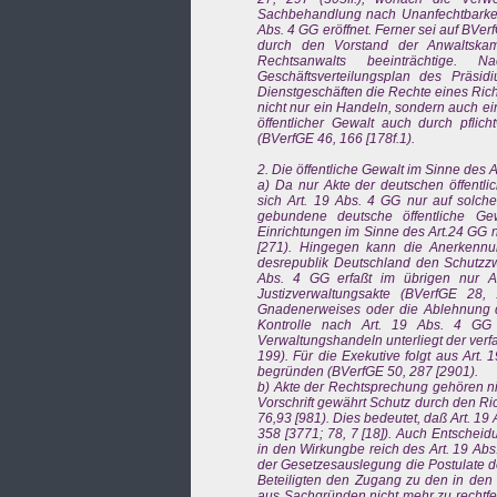
Sachbehandlung nach Unanfechtbarke
Abs. 4 GG eröffnet. Ferner sei auf BV
durch den Vorstand der Anwaltskam
Rechtsanwalts beeinträchtige. 
Geschäftsverteilungsplan des Präsid
Dienstgeschäften die Rechte eines Rich
nicht nur ein Handeln, sondern auch ei
öffentlicher Gewalt auch durch pflic
(BVerfGE 46, 166 [178f.1).
2. Die öffentliche Gewalt im Sinne des A
a) Da nur Akte der deutschen öffentli
sich Art. 19 Abs. 4 GG nur auf solche
gebundene deutsche öffentliche Ge
Einrichtungen im Sinne des Art.24 GG n
[271). Hingegen kann die Anerkennu
desrepublik Deutschland den Schutzzw
Abs. 4 GG erfaßt im übrigen nur A
Justizverwaltungsakte (BVerfGE 28, 
Gnadenerweises oder die Ablehnung de
Kontrolle nach Art. 19 Abs. 4 GG 
Verwaltungshandeln unterliegt der verf
199). Für die Exekutive folgt aus Art
begründen (BVerfGE 50, 287 [2901).
b) Akte der Rechtsprechung gehören ni
Vorschrift gewährt Schutz durch den Ric
76,93 [981). Dies bedeutet, daß Art. 19
358 [3771; 78, 7 [18]). Auch Entschei
in den Wirkungbe reich des Art. 19 Abs.
der Gesetzesauslegung die Postulate d
Beteiligten den Zugang zu den in den
aus Sachgründen nicht mehr zu rechtfe