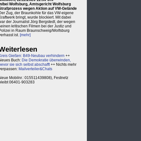
in/bei Wolfsburg, Amtsgericht Wolfsburg
Strafprozess wegen Aktion auf VW-Gelände
Der Zug, der Braunkohle für das VW-eigene
Kraftwerk bringt, wurde blockiert. Mit dabei
war der Journalist Jörg Bergstedt, der wegen
seinen kritischen Filmen bei der Justiz und
Polizei in Raum Braunschweig/Wolfsburg
verhasst ist.
[mehr]
Weiterlesen
Kreis Gießen: B49-Neubau verhindern
++
Neues Buch:
Die Demokratie überwinden,
bevor sie sich selbst abschafft
++ Nichts mehr
verpassen:
Mailverteiler&Chats
Neue Mobilnr.: 015511439808), Festnetz
bleibt 06401-903283