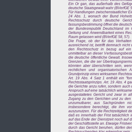
Ein Or gan, das außerhalb des Gefüges
deutsche Staatsgewalt wahr (BVerfGE 58,
Für Handlungen zwischenstaatlicher Ei
24 Abs. 1, wonach der Bund Hoheitsr
Rechtsschutz durch deutsche Geric
fassungsbestimmung öffnet die deutsch
der Bundesrepublik Deutschland im
Geltung und Anwendbarkeit eines Recht
Raum gelassen wird (BVerfGE 58, 57).
Die Frage, ob der für das Verhalten
ausreichend ist, betrifft demnach nich
den Rechtsschutz in bezug auf ein V
unmittelbar an dieser Verfassungsbes
die deutsche öffentliche Gewalt. Insowe
Grenzen, die die ser Übertragungserm
könnten aber überschritten sein, wen
rechtlichen und organisatorischen 
Grundprinzip eines wirksamen Rechtssc
Art. 19 Abs. 4 Satz 1 enthält ein "fo
Rechtsstaatsprinzips. Art. 19 Abs. 4 ga
die Gerichte anzu rufen, sondern auch d
Anspruch auf eine tatsächlich wirksame
ausgestattetes Gericht und zwar in a
Zugang zu den Gerichten und zu den v
unzumutbarer, aus Sachgründen nic
insbesondere berechtigt, die ihm v
auszunutzen. Für die Rechtzeitigkeit de
daß es innerhalb der Frist tatsächlic
auf das Ende der Dienstzeit noch auf 
der Geschäftsstelle an. Etwaige Fris
durch das Gericht beruhen, dürfen dem
Rechtssuchenden klar erkennbar sein, 