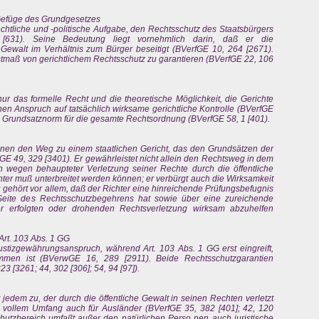
 Gefüge des Grundgesetzes
echtliche und -politische Aufgabe, den Rechtsschutz des Staatsbürgers
[631). Seine Bedeutung liegt vornehmlich darin, daß er die
n Gewalt im Verhältnis zum Bürger beseitigt (BVerfGE 10, 264 [2671).
stmaß von gerichtlichem Rechtsschutz zu garantieren (BVerfGE 22, 106
nur das formelle Recht und die theoretische Möglichkeit, die Gerichte
nen Anspruch auf tatsächlich wirksame gerichtliche Kontrolle (BVerfGE
ine Grundsatznorm für die gesamte Rechtsordnung (BVerfGE 58, 1 [401).
fenen den Weg zu einem staatlichen Gericht, das den Grundsätzen der
E 49, 329 [3401). Er gewährleistet nicht allein den Rechtsweg in dem
 wegen behaupteter Verletzung seiner Rechte durch die öffentliche
ter muß unterbreitet werden können; er verbürgt auch die Wirksamkeit
 gehört vor allem, daß der Richter eine hinreichende Prüfungsbefugnis
 Seite des Rechtsschutzbegehrens hat sowie über eine zureichende
er erfolgten oder drohenden Rechtsverletzung wirksam abzuhelfen
 Art. 103 Abs. 1 GG
ustizgewährungsanspruch, während Art. 103 Abs. 1 GG erst eingreift,
men ist (BVerwGE 16, 289 [2911). Beide Rechtsschutzgarantien
3 [3261; 44, 302 [306]; 54, 94 [97]).
 jedem zu, der durch die öffentliche Gewalt in seinen Rechten verletzt
 in vollem Umfang auch für Ausländer (BVerfGE 35, 382 [401]; 42, 120
 Schutzbereich umfaßt außer den natürlichen Perso nen auch juristische