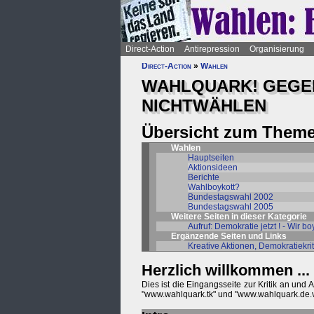
Direct-Action
Antirepression
Organisierung
Direct-Action
»
Wahlen
WAHLQUARK! GEGE
NICHTWÄHLEN
Übersicht zum Theme
Wahlen
Hauptseiten
Aktionsideen
Berichte
Wahlboykott?
Bundestagswahl 2002
Bundestagswahl 2005
Weitere Seiten in dieser Kategorie
Aufruf: Demokratie jetzt ! - Wir
Ergänzende Seiten und Links
Kreative Aktionen, Demokratiekrit
Herzlich willkommen ...
Dies ist die Eingangsseite zur Kritik an und
"www.wahlquark.tk" und "www.wahlquark.de.v