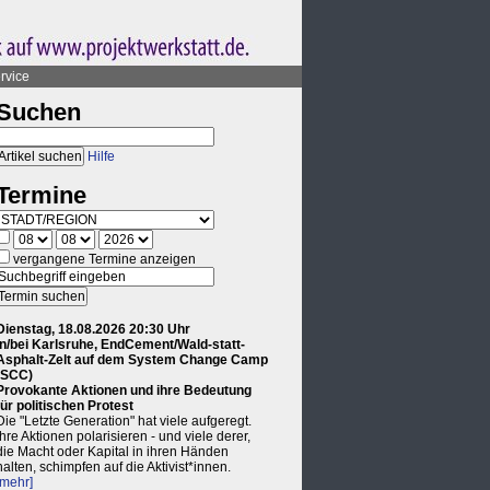
rvice
Suchen
Hilfe
Termine
vergangene Termine anzeigen
Dienstag, 18.08.2026 20:30 Uhr
in/bei Karlsruhe, EndCement/Wald-statt-
Asphalt-Zelt auf dem System Change Camp
(SCC)
Provokante Aktionen und ihre Bedeutung
für politischen Protest
Die "Letzte Generation" hat viele aufgeregt.
Ihre Aktionen polarisieren - und viele derer,
die Macht oder Kapital in ihren Händen
halten, schimpfen auf die Aktivist*innen.
[mehr]