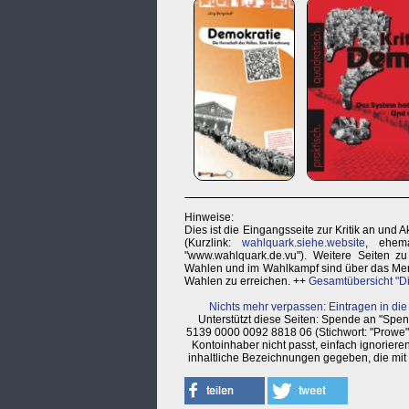
Hinweise:
Dies ist die Eingangsseite zur Kritik an und
(Kurzlink:
wahlquark.siehe.website
, ehema
"www.wahlquark.de.vu"). Weitere Seiten z
Wahlen und im Wahlkampf sind über das Menü
Wahlen zu erreichen. ++
Gesamtübersicht "Di
Nichts mehr verpassen: Eintragen in die
Unterstützt diese Seiten: Spende an "Sp
5139 0000 0092 8818 06 (Stichwort: "Prowe"
Kontoinhaber nicht passt, einfach ignorier
inhaltliche Bezeichnungen gegeben, die mit