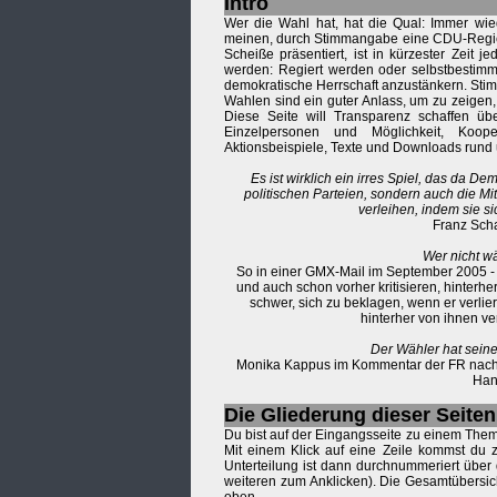
Intro
Wer die Wahl hat, hat die Qual: Immer wie
meinen, durch Stimmangabe eine CDU-Regie
Scheiße präsentiert, ist in kürzester Zeit 
werden: Regiert werden oder selbstbestimm
demokratische Herrschaft anzustänkern. Stim
Wahlen sind ein guter Anlass, um zu zeigen, 
Diese Seite will Transparenz schaffen ü
Einzelpersonen und Möglichkeit, Koop
Aktionsbeispiele, Texte und Downloads rund
Es ist wirklich ein irres Spiel, das da Dem
politischen Parteien, sondern auch die Mit
verleihen, indem sie si
Franz Scha
Wer nicht w
So in einer GMX-Mail im September 2005 - 
und auch schon vorher kritisieren, hinterhe
schwer, sich zu beklagen, wenn er verlier
hinterher von ihnen ver
Der Wähler hat sein
Monika Kappus im Kommentar der FR nach de
Han
Die Gliederung dieser Seiten
Du bist auf der Eingangsseite zu einem Them
Mit einem Klick auf eine Zeile kommst du zu
Unterteilung ist dann durchnummeriert über 
weiteren zum Anklicken). Die Gesamtübersi