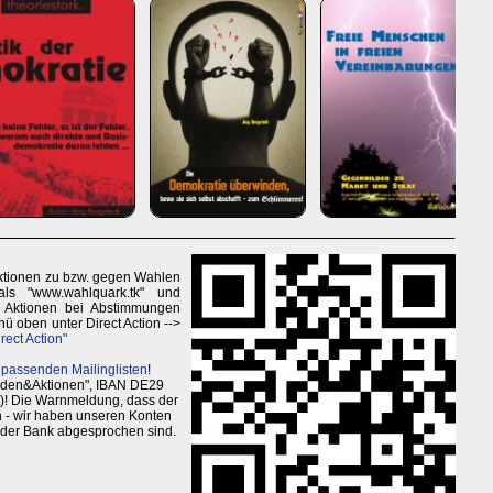
 Aktionen zu bzw. gegen Wahlen
ls "www.wahlquark.tk" und
u Aktionen bei Abstimmungen
 oben unter Direct Action -->
rect Action"
 passenden Mailinglisten
!
enden&Aktionen", IBAN DE29
)! Die Warnmeldung, dass der
en - wir haben unseren Konten
 der Bank abgesprochen sind.