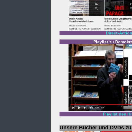
Direct-Actio
Playlist zu Demokr
Playlist des H
Unsere Bücher und DVDs z