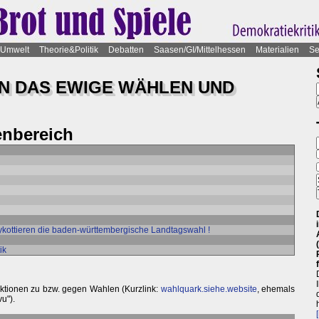
Umwelt
Theorie&Politik
Debatten
Saasen/GI/Mittelhessen
Materialien
Se
N DAS EWIGE WÄHLEN UND
nbereich
 boykottieren die baden-württembergische Landtagswahl !
ik
 Aktionen zu bzw. gegen Wahlen (Kurzlink:
wahlquark.siehe.website
, ehemals
u").