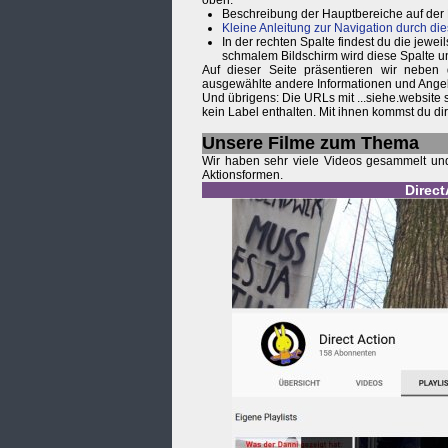
oben.
Beschreibung der Hauptbereiche auf der
Kleine Anleitung zur Navigation durch die
In der rechten Spalte findest du die je
schmalem Bildschirm wird diese Spalte u
Auf dieser Seite präsentieren wir neben
ausgewählte andere Informationen und Ange
Und übrigens: Die URLs mit ...siehe.website
kein Label enthalten. Mit ihnen kommst du d
Unsere Filme zum Thema
Wir haben sehr viele Videos gesammelt und 
Aktionsformen.
Direc