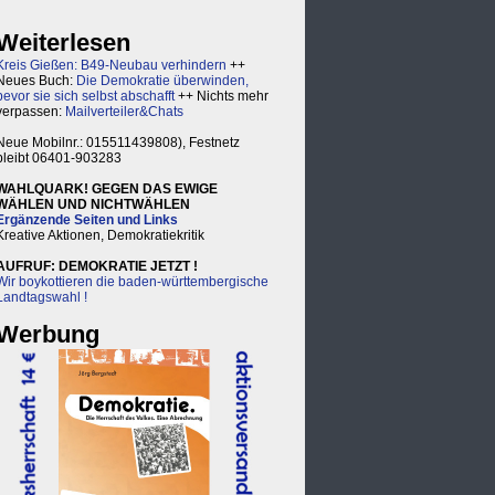
Weiterlesen
Kreis Gießen: B49-Neubau verhindern
++
Neues Buch:
Die Demokratie überwinden,
bevor sie sich selbst abschafft
++ Nichts mehr
verpassen:
Mailverteiler&Chats
Neue Mobilnr.: 015511439808), Festnetz
bleibt 06401-903283
WAHLQUARK! GEGEN DAS EWIGE
WÄHLEN UND NICHTWÄHLEN
Ergänzende Seiten und Links
Kreative Aktionen, Demokratiekritik
AUFRUF: DEMOKRATIE JETZT !
Wir boykottieren die baden-württembergische
Landtagswahl !
Werbung