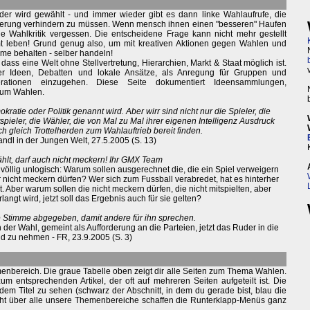
der wird gewählt - und immer wieder gibt es dann linke Wahlaufrufe, die
rung verhindern zu müssen. Wenn mensch ihnen einen "besseren" Haufen
jede Wahlkritik vergessen. Die entscheidene Frage kann nicht mehr gestellt
t leben! Grund genug also, um mit kreativen Aktionen gegen Wahlen und
me behalten - selber handeln!
dass eine Welt ohne Stellvertretung, Hierarchien, Markt & Staat möglich ist.
ber Ideen, Debatten und lokale Ansätze, als Anregung für Gruppen und
erationen einzugehen. Diese Seite dokumentiert Ideensammlungen,
 um Wahlen.
okratie oder Politik genannt wird. Aber wirr sind nicht nur die Spieler, die
spieler, die Wähler, die von Mal zu Mal ihrer eigenen Intelligenz Ausdruck
ch gleich Trottelherden zum Wahlauftrieb bereit finden.
ndl in der Jungen Welt, 27.5.2005 (S. 13)
ählt, darf auch nicht meckern! Ihr GMX Team
völlig unlogisch: Warum sollen ausgerechnet die, die ein Spiel verweigern
r nicht meckern dürfen? Wer sich zum Fussball verabredet, hat es hinterher
t. Aber warum sollen die nicht meckern dürfen, die nicht mitspielten, aber
langt wird, jetzt soll das Ergebnis auch für sie gelten?
e Stimme abgegeben, damit andere für ihn sprechen.
r Wahl, gemeint als Aufforderung an die Parteien, jetzt das Ruder in die
d zu nehmen - FR, 23.9.2005 (S. 3)
enbereich. Die graue Tabelle oben zeigt dir alle Seiten zum Thema Wahlen.
m entsprechenden Artikel, der oft auf mehreren Seiten aufgeteilt ist. Die
dem Titel zu sehen (schwarz der Abschnitt, in dem du gerade bist, blau die
cht über alle unsere Themenbereiche schaffen die Runterklapp-Menüs ganz