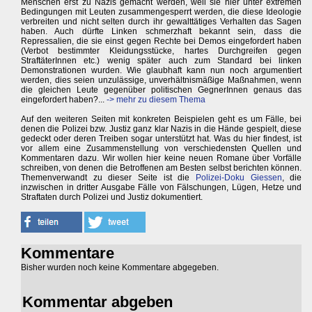
Menschen erst zu Nazis gemacht werden, weil sie hier unter extremen
Bedingungen mit Leuten zusammengesperrt werden, die diese Ideologie
verbreiten und nicht selten durch ihr gewalttätiges Verhalten das Sagen
haben. Auch dürfte Linken schmerzhaft bekannt sein, dass die
Repressalien, die sie einst gegen Rechte bei Demos eingefordert haben
(Verbot bestimmter Kleidungsstücke, hartes Durchgreifen gegen
StraftäterInnen etc.) wenig später auch zum Standard bei linken
Demonstrationen wurden. Wie glaubhaft kann nun noch argumentiert
werden, dies seien unzulässige, unverhältnismäßige Maßnahmen, wenn
die gleichen Leute gegenüber politischen GegnerInnen genaus das
eingefordert haben?...
-> mehr zu diesem Thema
Auf den weiteren Seiten mit konkreten Beispielen geht es um Fälle, bei
denen die Polizei bzw. Justiz ganz klar Nazis in die Hände gespielt, diese
gedeckt oder deren Treiben sogar unterstützt hat. Was du hier findest, ist
vor allem eine Zusammenstellung von verschiedensten Quellen und
Kommentaren dazu. Wir wollen hier keine neuen Romane über Vorfälle
schreiben, von denen die Betroffenen am Besten selbst berichten können.
Themenverwandt zu dieser Seite ist die
Polizei-Doku Giessen
, die
inzwischen in dritter Ausgabe Fälle von Fälschungen, Lügen, Hetze und
Straftaten durch Polizei und Justiz dokumentiert.
Kommentare
Bisher wurden noch keine Kommentare abgegeben.
Kommentar abgeben