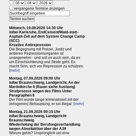
vergangene Termine anzeigen
Mittwoch, 19.08.2026 14:30 Uhr
in/bei Karlsruhe, EndCement/Wald-statt-
Asphalt-Zelt auf dem System Change Camp
(SCC)
Kreative Antirepression
Die Begegnung mit Polizei, Justiz und
anderen Repressionsorganen ist
unangenehm - und soll es auch sein, da es
um Einschüchterung und Strafe geht. Es
macht Sinn, sich vor Repression zu schützen.
[mehr]
Montag, 07.09.2026 09:00 Uhr
in/bei Braunschweig, Landgericht, An der
Martinikirche 8 (Raum siehe Aushang)
Strafprozess wegen des Films Unter
Paragraphen II
Der Film wurde lange kriminalisiert mit der
(erlogenen) Behauptung, er sei illegal.
[mehr]
Montag, 21.09.2026 09:15 Uhr
in/bei Braunschweig, Landgericht
Braunschweig
Wiederholung der Berufungsverhandlung
wegen Abseilaktion über der A39
Worum gehts? Ursprünglich um eine