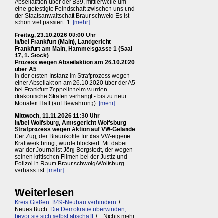
Abseilaktion über der B39, mittlerweile um
eine gefestigte Feindschaft zwischen uns und
der Staatsanwaltschaft Braunschweig Es ist
schon viel passiert: 1.
[mehr]
Freitag, 23.10.2026 08:00 Uhr
in/bei Frankfurt (Main), Landgericht
Frankfurt am Main, Hammelsgasse 1 (Saal
17, 1. Stock)
Prozess wegen Abseilaktion am 26.10.2020
über A5
In der ersten Instanz im Strafprozess wegen
einer Abseilaktion am 26.10.2020 über der A5
bei Frankfurt Zeppelinheim wurden
drakonische Strafen verhängt - bis zu neun
Monaten Haft (auf Bewährung).
[mehr]
Mittwoch, 11.11.2026 11:30 Uhr
in/bei Wolfsburg, Amtsgericht Wolfsburg
Strafprozess wegen Aktion auf VW-Gelände
Der Zug, der Braunkohle für das VW-eigene
Kraftwerk bringt, wurde blockiert. Mit dabei
war der Journalist Jörg Bergstedt, der wegen
seinen kritischen Filmen bei der Justiz und
Polizei in Raum Braunschweig/Wolfsburg
verhasst ist.
[mehr]
Weiterlesen
Kreis Gießen: B49-Neubau verhindern
++
Neues Buch:
Die Demokratie überwinden,
bevor sie sich selbst abschafft
++ Nichts mehr