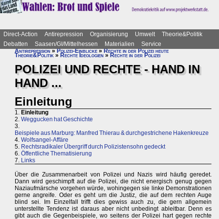
Direct-Action
Antirepression
Organisierung
Umwelt
Theorie&Politik
Debatten
Saasen/GI/Mittelhessen
Materialien
Service
Antirepression
»
Polizei-Einblicke
»
Rechte in der Polizei heute
Theorie&Politik
»
Rechte Ideologien
»
Rechte in der Polizei
POLIZEI UND RECHTE - HAND IN
HAND ...
Einleitung
1.
Einleitung
2.
Weggucken hat Geschichte
3.
Beispiele aus Marburg: Manfred Thierau & durchgestrichene Hakenkreuze
4.
Wolfsangel-Affäre
5.
Rechtsradikaler Übergriff durch Polizistensohn gedeckt
6.
Öffentliche Thematisierung
7.
Links
Über die Zusammenarbeit von Polizei und Nazis wird häufig geredet.
Dann wird geschimpft auf die Polizei, die nicht energisch genug gegen
Naziaufmärsche vorgehen würde, wohingegen sie linke Demonstrationen
gerne angreife. Oder es geht um die Justiz, die auf dem rechten Auge
blind sei. Im Einzelfall trifft dies gewiss auch zu, die gern allgemein
unterstellte Tendenz ist daraus aber nicht unbedingt ableitbar. Denn es
gibt auch die Gegenbeispiele, wo seitens der Polizei hart gegen rechte