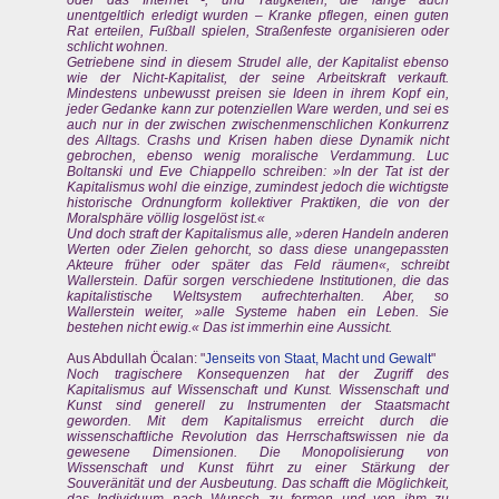
unentgeltlich erledigt wurden – Kranke pflegen, einen guten
Rat erteilen, Fußball spielen, Straßenfeste organisieren oder
schlicht wohnen.
Getriebene sind in diesem Strudel alle, der Kapitalist ebenso
wie der Nicht-Kapitalist, der seine Arbeitskraft verkauft.
Mindestens unbewusst preisen sie Ideen in ihrem Kopf ein,
jeder Gedanke kann zur potenziellen Ware werden, und sei es
auch nur in der zwischen zwischenmenschlichen Konkurrenz
des Alltags. Crashs und Krisen haben diese Dynamik nicht
gebrochen, ebenso wenig moralische Verdammung. Luc
Boltanski und Eve Chiappello schreiben: »In der Tat ist der
Kapitalismus wohl die einzige, zumindest jedoch die wichtigste
historische Ordnungform kollektiver Praktiken, die von der
Moralsphäre völlig losgelöst ist.«
Und doch straft der Kapitalismus alle, »deren Handeln anderen
Werten oder Zielen gehorcht, so dass diese unangepassten
Akteure früher oder später das Feld räumen«, schreibt
Wallerstein. Dafür sorgen verschiedene Institutionen, die das
kapitalistische Weltsystem aufrechterhalten. Aber, so
Wallerstein weiter, »alle Systeme haben ein Leben. Sie
bestehen nicht ewig.« Das ist immerhin eine Aussicht.
Aus Abdullah Öcalan: "
Jenseits von Staat, Macht und Gewalt
"
Noch tragischere Konsequenzen hat der Zugriff des
Kapitalismus auf Wissenschaft und Kunst. Wissenschaft und
Kunst sind generell zu Instrumenten der Staatsmacht
geworden. Mit dem Kapitalismus erreicht durch die
wissenschaftliche Revolution das Herrschaftswissen nie da
gewesene Dimensionen. Die Monopolisierung von
Wissenschaft und Kunst führt zu einer Stärkung der
Souveränität und der Ausbeutung. Das schafft die Möglichkeit,
das Individuum nach Wunsch zu formen und von ihm zu