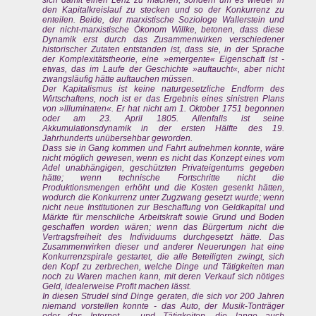
den Kapitalkreislauf zu stecken und so der Konkurrenz zu
enteilen. Beide, der marxistische Soziologe Wallerstein und
der nicht-marxistische Ökonom Willke, betonen, dass diese
Dynamik erst durch das Zusammenwirken verschiedener
historischer Zutaten entstanden ist, dass sie, in der Sprache
der Komplexitätstheorie, eine »emergente« Eigenschaft ist -
etwas, das im Laufe der Geschichte »auftaucht«, aber nicht
zwangsläufig hätte auftauchen müssen.
Der Kapitalismus ist keine naturgesetzliche Endform des
Wirtschaftens, noch ist er das Ergebnis eines sinistren Plans
von »llluminaten«. Er hat nicht am 1. Oktober 1751 begonnen
oder am 23. April 1805. Allenfalls ist seine
Akkumulationsdynamik in der ersten Hälfte des 19.
Jahrhunderts unübersehbar geworden.
Dass sie in Gang kommen und Fahrt aufnehmen konnte, wäre
nicht möglich gewesen, wenn es nicht das Konzept eines vom
Adel unabhängigen, geschützten Privateigentums gegeben
hätte; wenn technische Fortschritte nicht die
Produktionsmengen erhöht und die Kosten gesenkt hätten,
wodurch die Konkurrenz unter Zugzwang gesetzt wurde; wenn
nicht neue Institutionen zur Beschaffung von Geldkapital und
Märkte für menschliche Arbeitskraft sowie Grund und Boden
geschaffen worden wären; wenn das Bürgertum nicht die
Vertragsfreiheit des Individuums durchgesetzt hätte. Das
Zusammenwirken dieser und anderer Neuerungen hat eine
Konkurrenzspirale gestartet, die alle Beteiligten zwingt, sich
den Kopf zu zerbrechen, welche Dinge und Tätigkeiten man
noch zu Waren machen kann, mit deren Verkauf sich nötiges
Geld, idealerweise Profit machen lässt.
In diesen Strudel sind Dinge geraten, die sich vor 200 Jahren
niemand vorstellen konnte - das Auto, der Musik-Tonträger
oder das Internet -, und Tätigkeiten, die lange auch