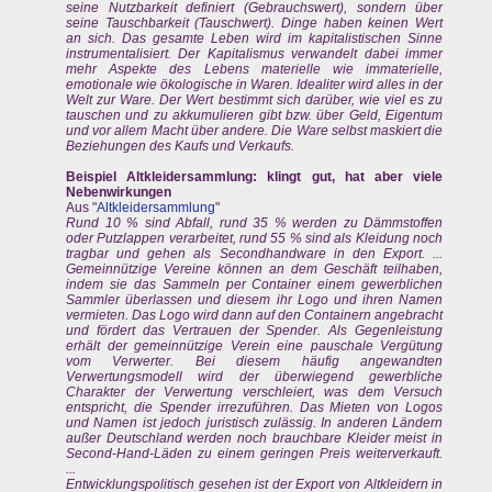
seine Nutzbarkeit definiert (Gebrauchswert), sondern über
seine Tauschbarkeit (Tauschwert). Dinge haben keinen Wert
an sich. Das gesamte Leben wird im kapitalistischen Sinne
instrumentalisiert. Der Kapitalismus verwandelt dabei immer
mehr Aspekte des Lebens materielle wie immaterielle,
emotionale wie ökologische in Waren. Idealiter wird alles in der
Welt zur Ware. Der Wert bestimmt sich darüber, wie viel es zu
tauschen und zu akkumulieren gibt bzw. über Geld, Eigentum
und vor allem Macht über andere. Die Ware selbst maskiert die
Beziehungen des Kaufs und Verkaufs.
Beispiel Altkleidersammlung: klingt gut, hat aber viele
Nebenwirkungen
Aus "
Altkleidersammlung
"
Rund 10 % sind Abfall, rund 35 % werden zu Dämmstoffen
oder Putzlappen verarbeitet, rund 55 % sind als Kleidung noch
tragbar und gehen als Secondhandware in den Export. ...
Gemeinnützige Vereine können an dem Geschäft teilhaben,
indem sie das Sammeln per Container einem gewerblichen
Sammler überlassen und diesem ihr Logo und ihren Namen
vermieten. Das Logo wird dann auf den Containern angebracht
und fördert das Vertrauen der Spender. Als Gegenleistung
erhält der gemeinnützige Verein eine pauschale Vergütung
vom Verwerter. Bei diesem häufig angewandten
Verwertungsmodell wird der überwiegend gewerbliche
Charakter der Verwertung verschleiert, was dem Versuch
entspricht, die Spender irrezuführen. Das Mieten von Logos
und Namen ist jedoch juristisch zulässig. In anderen Ländern
außer Deutschland werden noch brauchbare Kleider meist in
Second-Hand-Läden zu einem geringen Preis weiterverkauft.
...
Entwicklungspolitisch gesehen ist der Export von Altkleidern in