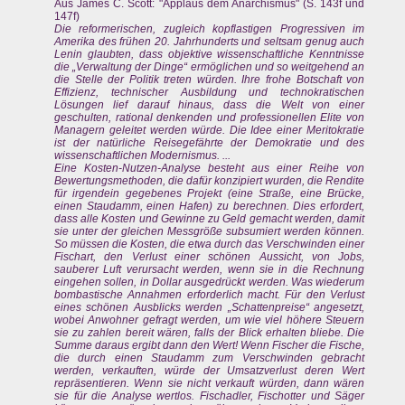
Aus James C. Scott: "Applaus dem Anarchismus" (S. 143f und
147f)
Die reformerischen, zugleich kopflastigen Progressiven im
Amerika des frühen 20. Jahrhunderts und seltsam genug auch
Lenin glaubten, dass objektive wissenschaftliche Kenntnisse
die „Verwaltung der Dinge“ ermöglichen und so weitgehend an
die Stelle der Politik treten würden. Ihre frohe Botschaft von
Effizienz, technischer Ausbildung und technokratischen
Lösungen lief darauf hinaus, dass die Welt von einer
geschulten, rational denkenden und professionellen Elite von
Managern geleitet werden würde. Die Idee einer Meritokratie
ist der natürliche Reisegefährte der Demokratie und des
wissenschaftlichen Modernismus. ...
Eine Kosten-Nutzen-Analyse besteht aus einer Reihe von
Bewertungsmethoden, die dafür konzipiert wurden, die Rendite
für irgendein gegebenes Projekt (eine Straße, eine Brücke,
einen Staudamm, einen Hafen) zu berechnen. Dies erfordert,
dass alle Kosten und Gewinne zu Geld gemacht werden, damit
sie unter der gleichen Messgröße subsumiert werden können.
So müssen die Kosten, die etwa durch das Verschwinden einer
Fischart, den Verlust einer schönen Aussicht, von Jobs,
sauberer Luft verursacht werden, wenn sie in die Rechnung
eingehen sollen, in Dollar ausgedrückt werden. Was wiederum
bombastische Annahmen erforderlich macht. Für den Verlust
eines schönen Ausblicks werden „Schattenpreise“ angesetzt,
wobei Anwohner gefragt werden, um wie viel höhere Steuern
sie zu zahlen bereit wären, falls der Blick erhalten bliebe. Die
Summe daraus ergibt dann den Wert! Wenn Fischer die Fische,
die durch einen Staudamm zum Verschwinden gebracht
werden, verkauften, würde der Umsatzverlust deren Wert
repräsentieren. Wenn sie nicht verkauft würden, dann wären
sie für die Analyse wertlos. Fischadler, Fischotter und Säger