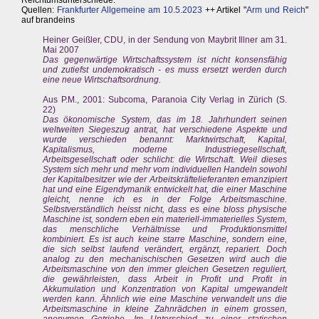
Quellen:
Frankfurter Allgemeine am 10.5.2023
++ Artikel "
Arm und Reich
"
auf brandeins
Heiner Geißler, CDU, in der Sendung von Maybrit Illner am 31.
Mai 2007
Das gegenwärtige Wirtschaftssystem ist nicht konsensfähig
und zutiefst undemokratisch - es muss ersetzt werden durch
eine neue Wirtschaftsordnung.
Aus P.M., 2001: Subcoma, Paranoia City Verlag in Zürich (S.
22)
Das ökonomische System, das im 18. Jahrhundert seinen
weltweiten Siegeszug antrat, hat verschiedene Aspekte und
wurde verschieden benannt: Marktwirtschaft, Kapital,
Kapitalismus, moderne Industriegesellschaft,
Arbeitsgesellschaft oder schlicht: die Wirtschaft. Weil dieses
System sich mehr und mehr vom individuellen Handeln sowohl
der Kapitalbesitzer wie der Arbeitskräftelieferanten emanzipiert
hat und eine Eigendymanik entwickelt hat, die einer Maschine
gleicht, nenne ich es in der Folge Arbeitsmaschine.
Selbstverständlich heisst nicht, dass es eine bloss physische
Maschine ist, sondern eben ein materiell-immaterielles System,
das menschliche Verhältnisse und Produktionsmittel
kombiniert. Es ist auch keine starre Maschine, sondern eine,
die sich selbst laufend verändert, ergänzt, repariert. Doch
analog zu den mechanischischen Gesetzen wird auch die
Arbeitsmaschine von den immer gleichen Gesetzen reguliert,
die gewährleisten, dass Arbeit in Profit und Profit in
Akkumulation und Konzentration von Kapital umgewandelt
werden kann. Ähnlich wie eine Maschine verwandelt uns die
Arbeitsmaschine in kleine Zahnrädchen in einem grossen,
anonymen Getriebe. Im Unterschied zu einer statischen