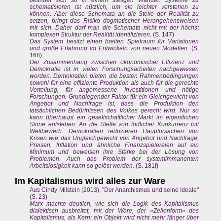
schematisieren ist nützlich, um sie leichter verstehen zu
können. Aber diese Schemata an die Stelle der Realität zu
setzen, bringt das Risiko dogmatischer Herangehensweisen
mit sich. Daher darf man die Schemata nicht mit der höchst
komplexen Struktur der Realität identifizieren.
(S. 147)
Das System besitzt einen breiten Spielraum für Variationen
und große Erfahrung im Entwickeln von neuen Modellen.
(S.
168)
Der Zusammenhang zwischen ökonomischer Effizienz und
Demokratie ist in vielen Forschungsarbeiten nachgewiesen
worden. Demokratien bieten die besten Rahmenbedingungen
sowohl für eine effiziente Produktion als auch für die gerechte
Verteilung, für angemessene Investitionen und nötige
Forschungen. Grundlegender Faktor für ein Gleichgewicht von
Angebot und Nachfrage ist, dass die Produktion den
tatsächlichen Bedürfnissen des Volkes gerecht wird. Nur so
kann überhaupt ein gesellschaftlicher Markt im eigentlichen
Sinne entstehen. An die Stelle von tödlicher Konkurrenz tritt
Wettbewerb. Demokratien reduzieren Hauptursachen von
Krisen wie das Ungleichgewicht von Angebot und Nachfrage,
Preisen, Inflation und ähnliche Finanzspielereien auf ein
Minimum und beweisen ihre Stärke bei der Lösung von
Problemen. Auch das Problem der systemimmanenten
Arbeitslosigkeit kann so gelöst werden.
(S. 181f)
Im Kapitalismus wird alles zur Ware
Aus Cindy Milstein (2013), "Der Anarchismus und seine Ideale"
(S. 23)
Marx machte deutlich, wie sich die Logik des Kapitalismus
dialektisch ausbreitet, mit der Ware, der »Zellenform« des
Kapitalismus, als Kern: ein Objekt wird nicht mehr länger über