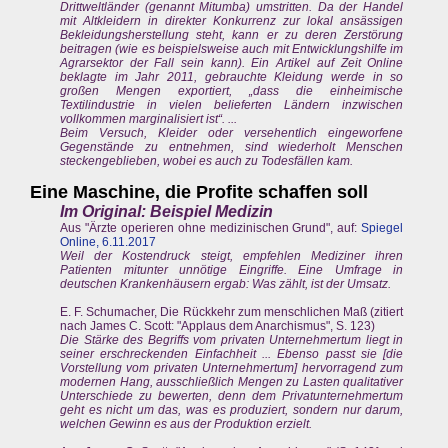
Drittweltländer (genannt Mitumba) umstritten. Da der Handel
mit Altkleidern in direkter Konkurrenz zur lokal ansässigen
Bekleidungsherstellung steht, kann er zu deren Zerstörung
beitragen (wie es beispielsweise auch mit Entwicklungshilfe im
Agrarsektor der Fall sein kann). Ein Artikel auf Zeit Online
beklagte im Jahr 2011, gebrauchte Kleidung werde in so
großen Mengen exportiert, „dass die einheimische
Textilindustrie in vielen belieferten Ländern inzwischen
vollkommen marginalisiert ist“. ...
Beim Versuch, Kleider oder versehentlich eingeworfene
Gegenstände zu entnehmen, sind wiederholt Menschen
steckengeblieben, wobei es auch zu Todesfällen kam.
Eine Maschine, die Profite schaffen soll
Im Original: Beispiel Medizin
Aus "Ärzte operieren ohne medizinischen Grund", auf:
Spiegel
Online, 6.11.2017
Weil der Kostendruck steigt, empfehlen Mediziner ihren
Patienten mitunter unnötige Eingriffe. Eine Umfrage in
deutschen Krankenhäusern ergab: Was zählt, ist der Umsatz.
E. F. Schumacher, Die Rückkehr zum menschlichen Maß (zitiert
nach James C. Scott: "Applaus dem Anarchismus", S. 123)
Die Stärke des Begriffs vom privaten Unternehmertum liegt in
seiner erschreckenden Einfachheit ... Ebenso passt sie [die
Vorstellung vom privaten Unternehmertum] hervorragend zum
modernen Hang, ausschließlich Mengen zu Lasten qualitativer
Unterschiede zu bewerten, denn dem Privatunternehmertum
geht es nicht um das, was es produziert, sondern nur darum,
welchen Gewinn es aus der Produktion erzielt.