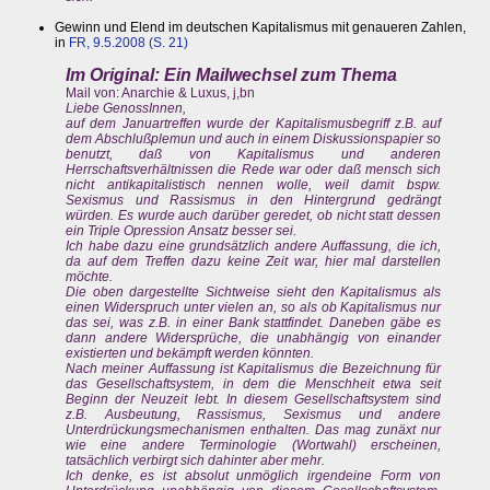
Gewinn und Elend im deutschen Kapitalismus mit genaueren Zahlen,
in
FR, 9.5.2008 (S. 21)
Im Original: Ein Mailwechsel zum Thema
Mail von: Anarchie & Luxus, j,bn
Liebe GenossInnen,
auf dem Januartreffen wurde der Kapitalismusbegriff z.B. auf
dem Abschlußplemun und auch in einem Diskussionspapier so
benutzt, daß von Kapitalismus und anderen
Herrschaftsverhältnissen die Rede war oder daß mensch sich
nicht antikapitalistisch nennen wolle, weil damit bspw.
Sexismus und Rassismus in den Hintergrund gedrängt
würden. Es wurde auch darüber geredet, ob nicht statt dessen
ein Triple Opression Ansatz besser sei.
Ich habe dazu eine grundsätzlich andere Auffassung, die ich,
da auf dem Treffen dazu keine Zeit war, hier mal darstellen
möchte.
Die oben dargestellte Sichtweise sieht den Kapitalismus als
einen Widerspruch unter vielen an, so als ob Kapitalismus nur
das sei, was z.B. in einer Bank stattfindet. Daneben gäbe es
dann andere Widersprüche, die unabhängig von einander
existierten und bekämpft werden könnten.
Nach meiner Auffassung ist Kapitalismus die Bezeichnung für
das Gesellschaftsystem, in dem die Menschheit etwa seit
Beginn der Neuzeit lebt. In diesem Gesellschaftsystem sind
z.B. Ausbeutung, Rassismus, Sexismus und andere
Unterdrückungsmechanismen enthalten. Das mag zunäxt nur
wie eine andere Terminologie (Wortwahl) erscheinen,
tatsächlich verbirgt sich dahinter aber mehr.
Ich denke, es ist absolut unmöglich irgendeine Form von