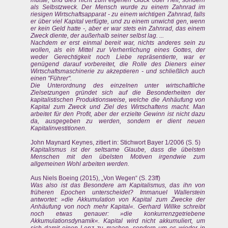
als Selbstzweck. Der Mensch wurde zu einem Zahnrad im
riesigen Wirtschaftsapparat - zu einem wichtigen Zahnrad, falls
er über viel Kapital verfügte, und zu einem unwichti gen, wenn
er kein Geld hatte -, aber er war stets ein Zahnrad, das einem
Zweck diente, der außerhalb seiner selbst lag. ...
Nachdem er erst einmal bereit war, nichts anderes sein zu
wollen, als ein Mittel zur Verherrlichung eines Gottes, der
weder Gerechtigkeit noch Liebe repräsentierte, war er
genügend darauf vorbereitet, die Rolle des Dieners einer
Wirtschaftsmaschinerie zu akzeptieren - und schließlich auch
einen "Führer".
Die Unterordnung des einzelnen unter wirtschaftliche
Zielsetzungen gründet sich auf die Besonderheiten der
kapitalistischen Produktionsweise, welche die Anhäufung von
Kapital zum Zweck und Ziel des Wirtschaftens macht. Man
arbeitet für den Profit, aber der erzielte Gewinn ist nicht dazu
da, ausgegeben zu werden, sondern er dient neuen
Kapitalinvestitionen.
John Maynard Keynes, zitiert in: Stichwort Bayer 1/2006 (S. 5)
Kapitalismus ist der seltsame Glaube, dass die übelsten
Menschen mit den übelsten Motiven irgendwie zum
allgemeinen Wohl arbeiten werden.
Aus Niels Boeing (2015), „Von Wegen“ (S. 23ff)
Was also ist das Besondere am Kapitalismus, das ihn von
früheren Epochen unterscheidet? Immanuel Wallerstein
antwortet: »die Akkumulation von Kapital zum Zwecke der
Anhäufung von noch mehr Kapital«. Gerhard Willke schreibt
noch etwas genauer: »die konkurrenzgetriebene
Akkumulationsdynamik«. Kapital wird nicht akkumuliert, um
sich damit einen Lenz zu machen, sondern um es wieder in