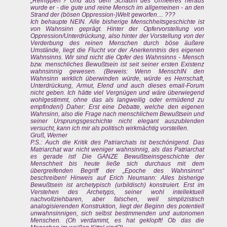
„Reintypen“? Und aus dem Schaum des Urmeeres heraus
wurde er - die gute und reine Mensch im allgemeinen - an den
Strand der (bösen Oppression-)Welt geworfen.... ???
Ich behaupte NEIN. Alle bisherige Menschheitsgeschichte ist
von Wahnsinn geprägt. Hinter der Opfervorstellung von
Oppression/Unterdrückung, also hinter der Vorstellung von der
Verderbung des reinen Menschen durch böse äußere
Umstände, liegt die Flucht vor der Anerkenntnis des eigenen
Wahnsinns. Wir sind nicht die Opfer des Wahnsinns - Mensch
bzw. menschliches Bewußtsein ist seit seiner ersten Existenz
wahnsinnig gewesen. (Beweis: Wenn MenschIN den
Wahnsinn wirklich überwinden würde, würde es Herrschaft,
Unterdrückung, Armut, Elend und auch dieses email-Forum
nicht geben. Ich hätte viel Vergnügen und wäre überwiegend
wohlgestimmt, ohne das als langweilig oder ermüdend zu
empfinden!) Daher: Erst eine Debatte, welche den eigenen
Wahnsinn, also die Frage nach menschlichem Bewußtsein und
seiner Ursprungsgeschichte nicht elegant auszublenden
versucht, kann ich mir als politisch wirkmächtig vorstellen.
Gruß, Werner
P.S.: Auch die Kritik des Patriarchats ist beschönigend. Das
Matriarchat war nicht weniger wahnsinnig, als das Patriarchat
es gerade ist! Die GANZE Bewußtseinsgeschichte der
Menschheit bis heute ließe sich durchaus mit dem
übergreifenden Begriff der „Epoche des Wahnsinns“
beschreiben! Hinweis auf Erich Neumann: Alles bisherige
Bewußtsein ist archetypisch (urbildisch) konstruiert. Erst im
Verstehen des Archetyps, seiner wohl intellektuell
nachvollziehbaren, aber falschen, weil simplizistisch
analogisierenden Konstruktion, liegt der Beginn des potentiell
unwahnsinnigen, sich selbst bestimmenden und autonomen
Menschen. (Oh verdammt, es hat geklopft! Ob das die