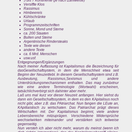
5 bis 7 Kontinente (je nach Zählweise)
Versiffte Klos
Rassimus
Himbeereis
Kühlschränke
Urlaub
Programmzeitschriften
Sonne, Mond und Sterne
ca. 200 Staaten
Bullen und Steine
Argentinische Rindersteaks
Texte wie diesen
andere Texte
ca. 6 Mrd. Menschen
usw.usf.
Entgegnungen/Ergänzungen
Nach meiner Auffassung ist Kapitalismus die Bezeichnung für
dasGesellschaftsystem, in dem die Menschheit etwa seit
Beginn der Neuzeitlebt. In diesem Gesellschaftsystem sind z.B.
Ausbeutung, Rassismus,Sexismus und andere
Unterdrückungsmechanismen enthalten. Das mag zunäxtnur
wie eine andere Terminologie (Wortwahl) erscheinen,
tatsächlichverbirgt sich dahinter aber mehr.
Laß uns mal kurz vor dieser Neuzeit anfangen. Hier siehst du
dann ein Gesellschaftssystem, in dem es den KApitalisus noch
nicht gibt, aber z.B. das PAtriarchat. Nun fangen die LEute an,
KApitlaistisch zu wirtschaten. Das Patriarchat prägt dieses
Wirtschaften mit. Der Kapitalismus beginnt, viele andere
Lebensbereiche mitzuprägen. Verschiedene Widersprüche
wechselwirken miteinander und verstärken sich teilweise
gegenseitig.
Nun versteh ich aber nicht mehr, warum du meinst (wenn ich