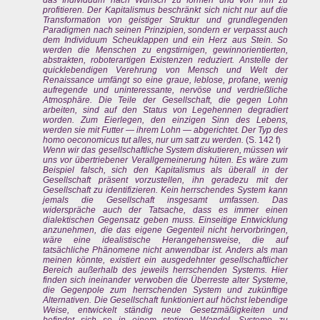
profitieren. Der Kapitalismus beschränkt sich nicht nur auf die
Transformation von geistiger Struktur und grundlegenden
Paradigmen nach seinen Prinzipien, sondern er verpasst auch
dem Individuum Scheuklappen und ein Herz aus Stein. So
werden die Menschen zu engstirnigen, gewinnorientierten,
abstrakten, roboterartigen Existenzen reduziert. Anstelle der
quicklebendigen Verehrung von Mensch und Welt der
Renaissance umfängt so eine graue, leblose, profane, wenig
aufregende und uninteressante, nervöse und verdrießliche
Atmosphäre. Die Teile der Gesellschaft, die gegen Lohn
arbeiten, sind auf den Status von Legehennen degradiert
worden. Zum Eierlegen, den einzigen Sinn des Lebens,
werden sie mit Futter — ihrem Lohn — abgerichtet. Der Typ des
homo oeconomicus tut alles, nur um satt zu werden.
(S. 142 f)
Wenn wir das gesellschaftliche System diskutieren, müssen wir
uns vor übertriebener Verallgemeinerung hüten. Es wäre zum
Beispiel falsch, sich den Kapitalismus als überall in der
Gesellschaft präsent vorzustellen, ihn geradezu mit der
Gesellschaft zu identifizieren. Kein herrschendes System kann
jemals die Gesellschaft insgesamt umfassen. Das
widerspräche auch der Tatsache, dass es immer einen
dialektischen Gegensatz geben muss. Einseitige Entwicklung
anzunehmen, die das eigene Gegenteil nicht hervorbringen,
wäre eine idealistische Herangehensweise, die auf
tatsächliche Phänomene nicht anwendbar ist. Anders als man
meinen könnte, existiert ein ausgedehnter gesellschaftlicher
Bereich außerhalb des jeweils herrschenden Systems. Hier
finden sich ineinander verwoben die Überreste alter Systeme,
die Gegenpole zum herrschenden System und zukünftige
Alternativen. Die Gesellschaft funktioniert auf höchst lebendige
Weise, entwickelt ständig neue Gesetzmäßigkeiten und
befindet sich so in einem stetigen Wandel. Systeme zu