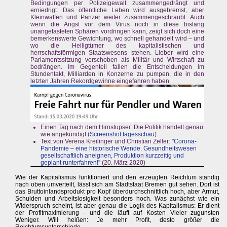
Bedingungen per Polizeigewalt zusammengedrängt und
erniedrigt. Das öffentliche Leben wird ausgebremst, aber
Kleinwaffen und Panzer weiter zusammengeschraubt. Auch
wenn die Angst vor dem Virus noch in diese bislang
unangetasteten Sphären vordringen kann, zeigt sich doch eine
bemerkenswerte Gewichtung, wo schnell gehandelt wird – und
wo die Heiligtümer des kapitalistischen und
herrschaftsförmigen Staatswesens stehen. Lieber wird eine
Parlamentssitzung verschoben als Militär und Wirtschaft zu
bedrängen. Im Gegenteil fallen die Entscheidungen im
Stundentakt, Milliarden in Konzerne zu pumpen, die in den
letzten Jahren Rekordgewinne eingefahren haben.
Einen Tag nach dem Hirnstupser: Die Politik handelt genau
wie angekündigt (
Screenshot tagesschau
)
Text von Verena Kreilinger und Christian Zeller: "
Corona-
Pandemie – eine historische Wende. Gesundheitswesen
gesellschaftlich aneignen, Produktion kurzzeitig und
geplant runterfahren!
" (20. März 2020)
Wie der Kapitalismus funktioniert und den erzeugten Reichtum ständig
nach oben umverteilt, lässt sich am Stadtstaat Bremen gut sehen. Dort ist
das Bruttoinlandsprodukt pro Kopf überdurchschnittlich hoch, aber Armut,
Schulden und Arbeitslosigkeit besonders hoch. Was zunächst wie ein
Widerspruch scheint, ist aber genau die Logik des Kapitalismus: Er dient
der Profitmaximierung - und die läuft auf Kosten Vieler zugunsten
Weniger. Will heißen: Je mehr Profit, desto größer die
Reichtumsunterschiede.