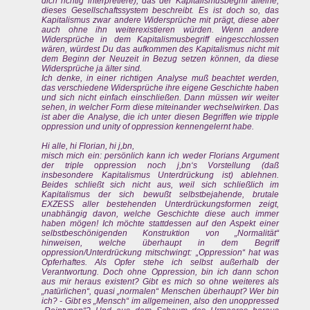
dich richtig interpretiere), das der Kapitalismusbegriff alleine,
dieses Gesellschaftssystem beschreibt. Es ist doch so, das
Kapitalismus zwar andere Widersprüche mit prägt, diese aber
auch ohne ihn weiterexistieren würden. Wenn andere
Widersprüche in dem Kapitalismusbegriff eingescchlossen
wären, würdest Du das aufkommen des Kapitalismus nicht mit
dem Beginn der Neuzeit in Bezug setzen können, da diese
Widersprüche ja älter sind.
Ich denke, in einer richtigen Analyse muß beachtet werden,
das verschiedene Widersprüche ihre eigene Geschichte haben
und sich nicht einfach einschließen. Dann müssen wir weiter
sehen, in welcher Form diese miteinander wechselwirken. Das
ist aber die Analyse, die ich unter diesen Begriffen wie tripple
oppression und unity of oppression kennengelernt habe.
Hi alle, hi Florian, hi j,bn,
misch mich ein: persönlich kann ich weder Florians Argument
der triple oppression noch j,bn‘s Vorstellung (daß
insbesondere Kapitalismus Unterdrückung ist) ablehnen.
Beides schließt sich nicht aus, weil sich schließlich im
Kapitalismus der sich bewußt selbstbejahende, brutale
EXZESS aller bestehenden Unterdrückungsformen zeigt,
unabhängig davon, welche Geschichte diese auch immer
haben mögen! Ich möchte stattdessen auf den Aspekt einer
selbstbeschönigenden Konstruktion von „Normalität“
hinweisen, welche überhaupt in dem Begriff
oppression/Unterdrückung mitschwingt: „Oppression“ hat was
Opferhaftes. Als Opfer stehe ich selbst außerhalb der
Verantwortung. Doch ohne Oppression, bin ich dann schon
aus mir heraus existent? Gibt es mich so ohne weiteres als
„natürlichen“, quasi „normalen“ Menschen überhaupt? Wer bin
ich? - Gibt es „Mensch“ im allgemeinen, also den unoppressed