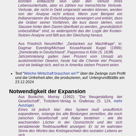
könnten enttäuscht sein über den Verlust ihres
Lebensunterhalts, aber es zählen nur menschliche Verluste.
Verluste, die nicht in Geld umgesetzt werden können, werden
von der Analyse nicht erfasst. Wenn zum Beispiel ein
Indianerstamm die Entschädigung verweigert und erklärt, dass
die Gräber seiner Vorfahren, die kurz davor stehen, vom
Stausee hinter dem Damm überflutet zu werden, „grundsätzlich
unbezahlbar“ sind, so widerspricht das der Logik der Kosten-
Nutzen-Analyse und fällt aus der Gleichung heraus.
Aus Friedrich Neunhöffer: „Gedanken zur Machtfrage“, in:
Dagmar Everding/Michael Kruse/Harald Kugel (1999):
„Demokratie in Deutschland“, Papyrossa in Köln (S. 163ff)
Jahrzehntelang galten zwei Prozent vom Umsatz als
auskömmlicher Gewinn; heute hat die Chemie vier Prozent,
und sie beklagt sich, weil es in Amerika sieben Prozent seien.
Text "
Welche Wirtschaft brauchen wir?
" über die Zwänge zum Profit
und die Unfreiheit aller, die produzieren, auf: UntergrundBlättle am
23.12.2024
Notwendigkeit der Expansion
Aus Bookchin, Murray (1992): "Die Neugestaltung der
Gesellschaft", Trotzdem-Verlag in Grafenau (S. 124,
mehr
Auszüge
)
Eines ist jedoch klar: dies System muß unauflörlich
expandieren, solange bis alle Bindungen zerreißen, die noch
zwischen Gesellschaft und Natur bestehen - wie die
wachsenden Löcher in der Ozonschicht und der sich
verstärkende Treibhauseffekt anzeigen. Er ist im wahrsten
Sinne des Wortes das Krebsgeschwür des sozialen Lebens an
sich.