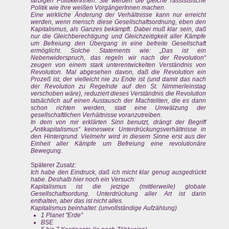
farbigen PolitikerInnen. Sie werden die gleiche rassistsische
Politik wie ihre weißen VorgängerInnen machen.
Eine wirkliche Änderung der Verhältnisse kann nur erreicht
werden, wenn mensch diese Gesellschaftsordnung, eben den
Kapitalismus, als Ganzes bekämpft. Dabei muß klar sein, daß
nur die Gleichberechtigung und Gleichzeitigkeit aller Kämpfe
um Befreiung den Übergang in eine befreite Gesellschaft
ermöglicht. Solche Statements wie: „Das ist ein
Nebenwiderspruch, das regeln wir nach der Revolution“
zeugen von einem stark unterentwickelten Verständnis von
Revolution. Mal abgesehen davon, daß die Revolution ein
Prozeß ist, der vielleicht nie zu Ende ist (und damit das nach
der Revolution zu Regelnde auf den St. Nimmerleinstag
verschoben wäre), reduziert dieses Verständnis die Revolution
tatsächlich auf einen Austausch der Machteliten, die es dann
schon richten werden, statt eine Umwälzung der
gesellschaftlichen Verhältnisse voranzutreiben.
In dem von mir erklärten Sinn benutzt, drängt der Begriff
„Antikapitalismus“ keineswex Unterdrückungsverhältnisse in
den Hintergrund. Vielmehr wird in diesem Sinne erst aus der
Einheit aller Kämpfe um Befreiung eine revolutionäre
Bewegung.
Späterer Zusatz:
Ich habe den Eindruck, daß ich micht klar genug ausgedrückt
habe. Deshalb hier noch ein Versuch:
Kapitalismus ist die jetzige (mittlerweile) globale
Gesellschaftsordung. Unterdrückung aller Art ist darin
enthalten, aber das ist nicht alles.
Kapitalismus beinhaltet: (unvollständige Aufzählung)
1 Planet "Erde"
BSE