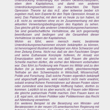
Unterdrückung unabhängig von diesem Gesellschaftsystem,
eben dem Kapitalismus, und damit von anderen
Unterdrückungsverhältnissen zu betrachten. Die Triple
Opression Theorie tut das m.E. aber teilweise (wobei ich
zugeben muß, kein Experte für den Triple Opression Ansatz zu
sein). Das Patriarchat, mit dem wir es heute zu tun haben, ist
z.B. nicht zu verstehen ohne es im Zusammenhang mit den
aktuellen Verwertungsbedingungen des Kapitals zu sehen.
Das gleiche gilt für alle anderen Unterdrückungsmechanismen.
Sie sind gesellschaftliche Verhältnisse, die sich gegenseitig
beeinflussen und bedingen und die Gesamtheit dieser
Verhältnisse ist eben der Kapitalismus.
Wohin es führt, wenn mensch meint, bestimmte
Unterdrückungsmechanismen einzeln bekämpfen zu können,
ist hervorragend illustriert am Beispiel von Alice Schwarzer und
ihrer Zeitung Emma. Nicht nur, daß sie den Faschisten Singer
und seine Euthanasie Konzepte hofieren, ihr Ansatz von
Emanzipation sieht nur noch vor, daß Frauen die gleiche
Scheiße machen dürfen, die vorher den Männern vorbehalten
war. Das führt zu Forderung wie Frauen ins Militär und zu den
Bullen (ist ja bereits weitgehend erfüllt), gleichberechtigte
Teilhabe an den Schweinejobs in Wirtschaft, Wissenschaft,
Politik und Forschung. Daß solche Posten eigentlich bekämpft
und abgeschafft gehören, wird natürlich nicht mehr erwähnt,
sobald erstmal frühere Feministinnen auf diesen Posten sitzen
oder zumindest eine berechtigte Hoffnung haben, dorthin zu
kommen. Letztlich ist es aber wurscht, ob Frauen oder Männer
die gleiche patriarchale Politik machen. Den Frauen kann es
z.B. egal sein, ob ihnen Politiker oder Politikerinnen das Recht
auf Abtreibung verwehren.
Ein weiteres Beispiel ist die Besetzung von Minister- und
Beraterposten in der neuen US-amerikanischen Regierung mit