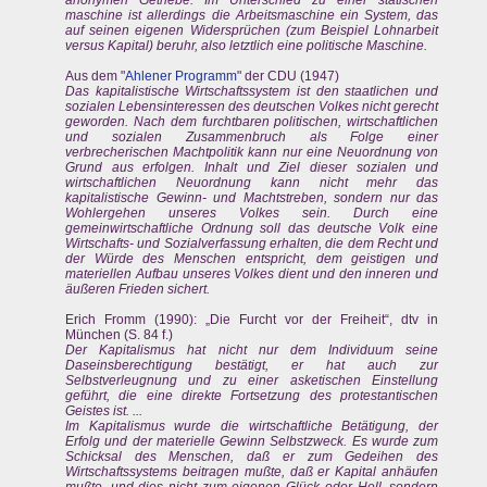
maschine ist allerdings die Arbeitsmaschine ein System, das
auf seinen eigenen Widersprüchen (zum Beispiel Lohnarbeit
versus Kapital) beruhr, also letztlich eine politische Maschine.
Aus dem "
Ahlener Programm
" der CDU (1947)
Das kapitalistische Wirtschaftssystem ist den staatlichen und
sozialen Lebensinteressen des deutschen Volkes nicht gerecht
geworden. Nach dem furchtbaren politischen, wirtschaftlichen
und sozialen Zusammenbruch als Folge einer
verbrecherischen Machtpolitik kann nur eine Neuordnung von
Grund aus erfolgen. Inhalt und Ziel dieser sozialen und
wirtschaftlichen Neuordnung kann nicht mehr das
kapitalistische Gewinn- und Machtstreben, sondern nur das
Wohlergehen unseres Volkes sein. Durch eine
gemeinwirtschaftliche Ordnung soll das deutsche Volk eine
Wirtschafts- und Sozialverfassung erhalten, die dem Recht und
der Würde des Menschen entspricht, dem geistigen und
materiellen Aufbau unseres Volkes dient und den inneren und
äußeren Frieden sichert.
Erich Fromm (1990): „Die Furcht vor der Freiheit“, dtv in
München (S. 84 f.)
Der Kapitalismus hat nicht nur dem Individuum seine
Daseinsberechtigung bestätigt, er hat auch zur
Selbstverleugnung und zu einer asketischen Einstellung
geführt, die eine direkte Fortsetzung des protestantischen
Geistes ist. ...
Im Kapitalismus wurde die wirtschaftliche Betätigung, der
Erfolg und der materielle Gewinn Selbstzweck. Es wurde zum
Schicksal des Menschen, daß er zum Gedeihen des
Wirtschaftssystems beitragen mußte, daß er Kapital anhäufen
mußte, und dies nicht zum eigenen Glück oder Hell, sondern