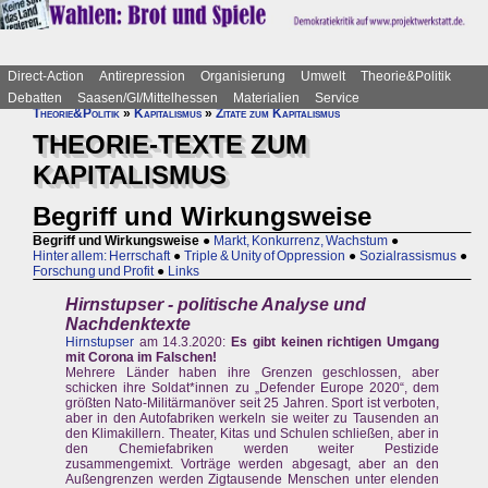
Direct-Action
Antirepression
Organisierung
Umwelt
Theorie&Politik
Debatten
Saasen/GI/Mittelhessen
Materialien
Service
Theorie&Politik
»
Kapitalismus
»
Zitate zum Kapitalismus
THEORIE-TEXTE ZUM
KAPITALISMUS
Begriff und Wirkungsweise
Begriff und Wirkungsweise
●
Markt, Konkurrenz, Wachstum
●
Hinter allem: Herrschaft
●
Triple & Unity of Oppression
●
Sozialrassismus
●
Forschung und Profit
●
Links
Hirnstupser - politische Analyse und
Nachdenktexte
Hirnstupser
am 14.3.2020:
Es gibt keinen richtigen Umgang
mit Corona im Falschen!
Mehrere Länder haben ihre Grenzen geschlossen, aber
schicken ihre Soldat*innen zu „Defender Europe 2020“, dem
größten Nato-Militärmanöver seit 25 Jahren. Sport ist verboten,
aber in den Autofabriken werkeln sie weiter zu Tausenden an
den Klimakillern. Theater, Kitas und Schulen schließen, aber in
den Chemiefabriken werden weiter Pestizide
zusammengemixt. Vorträge werden abgesagt, aber an den
Außengrenzen werden Zigtausende Menschen unter elenden