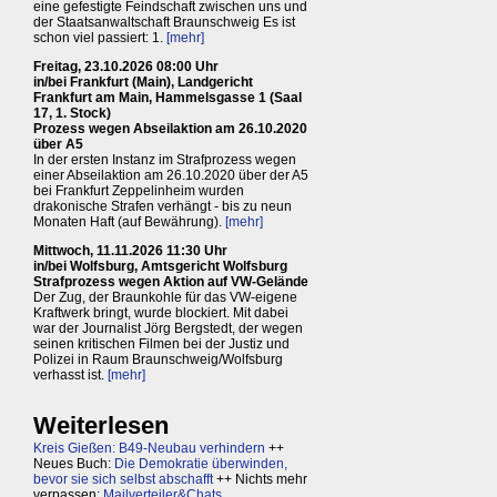
eine gefestigte Feindschaft zwischen uns und
der Staatsanwaltschaft Braunschweig Es ist
schon viel passiert: 1.
[mehr]
Freitag, 23.10.2026 08:00 Uhr
in/bei Frankfurt (Main), Landgericht
Frankfurt am Main, Hammelsgasse 1 (Saal
17, 1. Stock)
Prozess wegen Abseilaktion am 26.10.2020
über A5
In der ersten Instanz im Strafprozess wegen
einer Abseilaktion am 26.10.2020 über der A5
bei Frankfurt Zeppelinheim wurden
drakonische Strafen verhängt - bis zu neun
Monaten Haft (auf Bewährung).
[mehr]
Mittwoch, 11.11.2026 11:30 Uhr
in/bei Wolfsburg, Amtsgericht Wolfsburg
Strafprozess wegen Aktion auf VW-Gelände
Der Zug, der Braunkohle für das VW-eigene
Kraftwerk bringt, wurde blockiert. Mit dabei
war der Journalist Jörg Bergstedt, der wegen
seinen kritischen Filmen bei der Justiz und
Polizei in Raum Braunschweig/Wolfsburg
verhasst ist.
[mehr]
Weiterlesen
Kreis Gießen: B49-Neubau verhindern
++
Neues Buch:
Die Demokratie überwinden,
bevor sie sich selbst abschafft
++ Nichts mehr
verpassen:
Mailverteiler&Chats