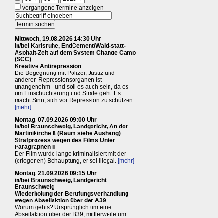
vergangene Termine anzeigen
Mittwoch, 19.08.2026 14:30 Uhr
in/bei Karlsruhe, EndCement/Wald-statt-
Asphalt-Zelt auf dem System Change Camp
(SCC)
Kreative Antirepression
Die Begegnung mit Polizei, Justiz und
anderen Repressionsorganen ist
unangenehm - und soll es auch sein, da es
um Einschüchterung und Strafe geht. Es
macht Sinn, sich vor Repression zu schützen.
[mehr]
Montag, 07.09.2026 09:00 Uhr
in/bei Braunschweig, Landgericht, An der
Martinikirche 8 (Raum siehe Aushang)
Strafprozess wegen des Films Unter
Paragraphen II
Der Film wurde lange kriminalisiert mit der
(erlogenen) Behauptung, er sei illegal.
[mehr]
Montag, 21.09.2026 09:15 Uhr
in/bei Braunschweig, Landgericht
Braunschweig
Wiederholung der Berufungsverhandlung
wegen Abseilaktion über der A39
Worum gehts? Ursprünglich um eine
Abseilaktion über der B39, mittlerweile um