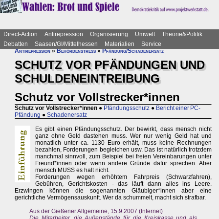
Direct-Action
Antirepression
Organisierung
Umwelt
Theorie&Politik
Debatten
Saasen/GI/Mittelhessen
Materialien
Service
Antirepression
»
Behördenstress
»
Pfändung/Schadenersatz
SCHUTZ VOR PFÄNDUNGEN UND
SCHULDENEINTREIBUNG
Schutz vor Vollstrecker*innen
Schutz vor Vollstrecker*innen
●
Pfändungsschutz
●
Bericht einer PC-
Pfändung
●
Schadenersatz
Es gibt einen Pfändungsschutz. Der bewirkt, dass mensch nicht
ganz ohne Geld dastehen muss. Wer nur wenig Geld hat und
monatlich unter ca. 1130 Euro erhält, muss keine Rechnungen
bezahlen, Forderungen begleichen usw. Das ist natürlich trotzdem
manchmal sinnvoll, zum Beispiel bei freien Vereinbarungen unter
Freund*innen oder wenn andere Gründe dafür sprechen. Aber
mensch MUSS es halt nicht.
Forderungen wegen erhöhtem Fahrpreis (Schwarzfahren),
Gebühren, Gerichtskosten - das läuft dann alles ins Leere.
Erzwingen können die sogenannten Gläubiger*innen aber eine
gerichtliche Vermögensauskunft. Wer da schummelt, macht sich strafbar.
Aus der Gießener Allgemeine, 15.9.2007 (Internet)
Die Mitarbeiter, die Außenstände für die Kreiskasse und als