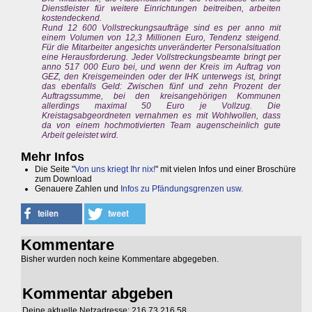
Dienstleister für weitere Einrichtungen beitreiben, arbeiten
kostendeckend.
Rund 12 600 Vollstreckungsaufträge sind es per anno mit
einem Volumen von 12,3 Millionen Euro, Tendenz steigend.
Für die Mitarbeiter angesichts unveränderter Personalsituation
eine Herausforderung. Jeder Vollstreckungsbeamte bringt per
anno 517 000 Euro bei, und wenn der Kreis im Auftrag von
GEZ, den Kreisgemeinden oder der IHK unterwegs ist, bringt
das ebenfalls Geld: Zwischen fünf und zehn Prozent der
Auftragssumme, bei den kreisangehörigen Kommunen
allerdings maximal 50 Euro je Vollzug. Die
Kreistagsabgeordneten vernahmen es mit Wohlwollen, dass
da von einem hochmotivierten Team augenscheinlich gute
Arbeit geleistet wird.
Mehr Infos
Die Seite "
Von uns kriegt Ihr nix!
" mit vielen Infos und einer Broschüre
zum Download
Genauere Zahlen und
Infos zu Pfändungsgrenzen usw.
Kommentare
Bisher wurden noch keine Kommentare abgegeben.
Kommentar abgeben
Deine aktuelle Netzadresse: 216.73.216.58