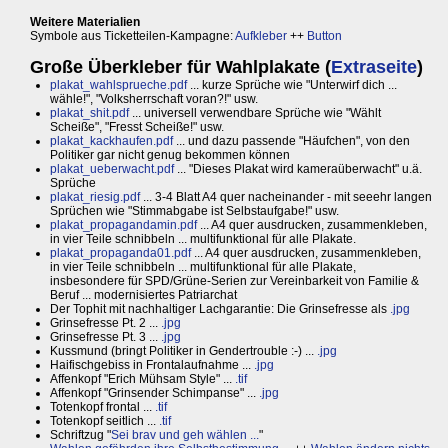
Weitere Materialien
Symbole aus Ticketteilen-Kampagne:
Aufkleber
++
Button
Große Überkleber für Wahlplakate (
Extraseite
)
plakat_wahlsprueche.pdf
... kurze Sprüche wie "Unterwirf dich ...
wähle!", "Volksherrschaft voran?!" usw.
plakat_shit.pdf
... universell verwendbare Sprüche wie "Wählt
Scheiße", "Fresst Scheiße!" usw.
plakat_kackhaufen.pdf
... und dazu passende "Häufchen", von den
Politiker gar nicht genug bekommen können
plakat_ueberwacht.pdf
... "Dieses Plakat wird kameraüberwacht" u.ä.
Sprüche
plakat_riesig.pdf
... 3-4 Blatt A4 quer nacheinander - mit seeehr langen
Sprüchen wie "Stimmabgabe ist Selbstaufgabe!" usw.
plakat_propagandamin.pdf
... A4 quer ausdrucken, zusammenkleben,
in vier Teile schnibbeln ... multifunktional für alle Plakate.
plakat_propaganda01.pdf
... A4 quer ausdrucken, zusammenkleben,
in vier Teile schnibbeln ... multifunktional für alle Plakate,
insbesondere für SPD/Grüne-Serien zur Vereinbarkeit von Familie &
Beruf ... modernisiertes Patriarchat
Der Tophit mit nachhaltiger Lachgarantie: Die Grinsefresse als
.jpg
Grinsefresse Pt. 2 ...
.jpg
Grinsefresse Pt. 3 ...
.jpg
Kussmund (bringt Politiker in Gendertrouble :-) ...
.jpg
Haifischgebiss in Frontalaufnahme ...
.jpg
Affenkopf "Erich Mühsam Style" ...
.tif
Affenkopf "Grinsender Schimpanse" ...
.jpg
Totenkopf frontal ...
.tif
Totenkopf seitlich ...
.tif
Schriftzug "
Sei brav und geh wählen ...
"