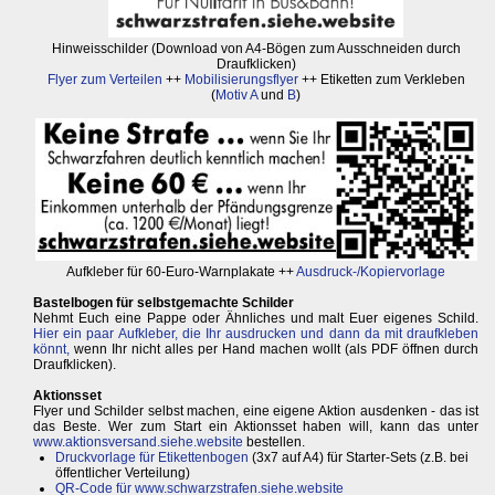
Hinweisschilder (Download von A4-Bögen zum Ausschneiden durch
Draufklicken)
Flyer zum Verteilen
++
Mobilisierungsflyer
++ Etiketten zum Verkleben
(
Motiv A
und
B
)
Aufkleber für 60-Euro-Warnplakate ++
Ausdruck-/Kopiervorlage
Bastelbogen für selbstgemachte Schilder
Nehmt Euch eine Pappe oder Ähnliches und malt Euer eigenes Schild.
Hier ein paar Aufkleber, die Ihr ausdrucken und dann da mit draufkleben
könnt,
wenn Ihr nicht alles per Hand machen wollt (als PDF öffnen durch
Draufklicken).
Aktionsset
Flyer und Schilder selbst machen, eine eigene Aktion ausdenken - das ist
das Beste. Wer zum Start ein Aktionsset haben will, kann das unter
www.aktionsversand.siehe.website
bestellen.
Druckvorlage für Etikettenbogen
(3x7 auf A4) für Starter-Sets (z.B. bei
öffentlicher Verteilung)
QR-Code für
www.schwarzstrafen.siehe.website