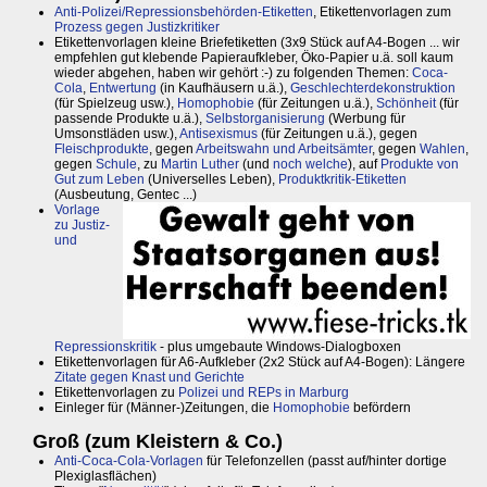
Anti-Polizei/Repressionsbehörden-Etiketten
, Etikettenvorlagen zum
Prozess gegen Justizkritiker
Etikettenvorlagen kleine Briefetiketten (3x9 Stück auf A4-Bogen ... wir
empfehlen gut klebende Papieraufkleber, Öko-Papier u.ä. soll kaum
wieder abgehen, haben wir gehört :-) zu folgenden Themen:
Coca-
Cola
,
Entwertung
(in Kaufhäusern u.ä.),
Geschlechterdekonstruktion
(für Spielzeug usw.),
Homophobie
(für Zeitungen u.ä.),
Schönheit
(für
passende Produkte u.ä.),
Selbstorganisierung
(Werbung für
Umsonstläden usw.),
Antisexismus
(für Zeitungen u.ä.), gegen
Fleischprodukte
, gegen
Arbeitswahn und Arbeitsämter
, gegen
Wahlen
,
gegen
Schule
, zu
Martin Luther
(und
noch welche
), auf
Produkte von
Gut zum Leben
(Universelles Leben),
Produktkritik-Etiketten
(Ausbeutung, Gentec ...)
Vorlage
zu Justiz-
und
Repressionskritik
- plus umgebaute Windows-Dialogboxen
Etikettenvorlagen für A6-Aufkleber (2x2 Stück auf A4-Bogen): Längere
Zitate gegen Knast und Gerichte
Etikettenvorlagen zu
Polizei und REPs in Marburg
Einleger für (Männer-)Zeitungen, die
Homophobie
befördern
Groß (zum Kleistern & Co.)
Anti-Coca-Cola-Vorlagen
für Telefonzellen (passt auf/hinter dortige
Plexiglasflächen)