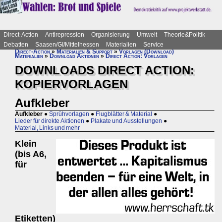
Direct-Action
Antirepression
Organisierung
Umwelt
Theorie&Politik
Debatten
Saasen/GI/Mittelhessen
Materialien
Service
Direct-Action
»
Materialien & Support
»
Vorlagen (Download)
Materialien
»
Download Aktionen
»
Direct Action: Vorlagen
DOWNLOADS DIRECT ACTION:
KOPIERVORLAGEN
Aufkleber
Aufkleber
●
Sprühvorlagen
●
Flugblätter & Material
●
Lieder für direkte Aktionen
●
Plakate und Ausstellungen
●
Material, Links und mehr
Klein
(bis A6,
für
Etiketten)