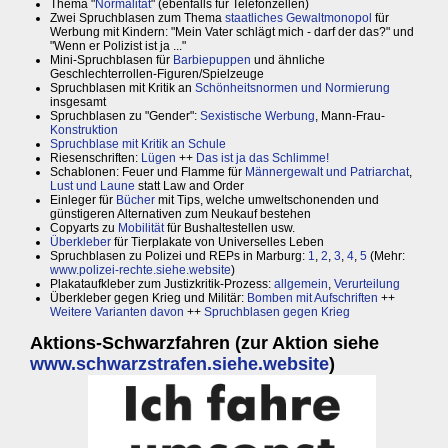
Thema "
Normalität
" (ebenfalls für Telefonzellen)
Zwei Spruchblasen zum Thema
staatliches Gewaltmonopol
für
Werbung mit Kindern: "Mein Vater schlägt mich - darf der das?" und
"Wenn er Polizist ist ja ..."
Mini-Spruchblasen für
Barbiepuppen
und ähnliche
Geschlechterrollen-Figuren/Spielzeuge
Spruchblasen mit Kritik an
Schönheitsnormen und Normierung
insgesamt
Spruchblasen zu "Gender":
Sexistische Werbung
, Mann-Frau-
Konstruktion
Spruchblase mit Kritik an Schule
Riesenschriften:
Lügen
++
Das ist ja das Schlimme!
Schablonen: Feuer und Flamme für
Männergewalt und Patriarchat
,
Lust und Laune
statt Law and Order
Einleger für
Bücher
mit Tips, welche umweltschonenden und
günstigeren Alternativen zum Neukauf bestehen
Copyarts zu
Mobilität
für Bushaltestellen usw.
Überkleber
für Tierplakate von Universelles Leben
Spruchblasen zu Polizei und REPs in Marburg:
1
,
2
,
3
,
4
,
5
(Mehr:
www.polizei-rechte.siehe.website
)
Plakataufkleber zum Justizkritik-Prozess:
allgemein
,
Verurteilung
Überkleber gegen Krieg und Militär:
Bomben mit Aufschriften
++
Weitere Varianten davon
++
Spruchblasen gegen Krieg
Aktions-Schwarzfahren (zur Aktion siehe
www.schwarzstrafen.siehe.website
)