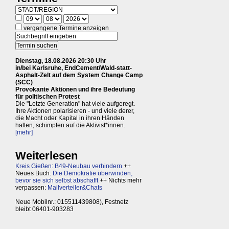
vergangene Termine anzeigen
Dienstag, 18.08.2026 20:30 Uhr
in/bei Karlsruhe, EndCement/Wald-statt-
Asphalt-Zelt auf dem System Change Camp
(SCC)
Provokante Aktionen und ihre Bedeutung
für politischen Protest
Die "Letzte Generation" hat viele aufgeregt.
Ihre Aktionen polarisieren - und viele derer,
die Macht oder Kapital in ihren Händen
halten, schimpfen auf die Aktivist*innen.
[mehr]
Weiterlesen
Kreis Gießen: B49-Neubau verhindern
++
Neues Buch:
Die Demokratie überwinden,
bevor sie sich selbst abschafft
++ Nichts mehr
verpassen:
Mailverteiler&Chats
Neue Mobilnr.: 015511439808), Festnetz
bleibt 06401-903283