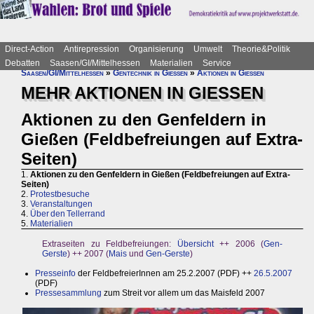
Direct-Action
Antirepression
Organisierung
Umwelt
Theorie&Politik
Debatten
Saasen/GI/Mittelhessen
Materialien
Service
Saasen/GI/Mittelhessen
»
Gentechnik in Gießen
»
Aktionen in Gießen
MEHR AKTIONEN IN GIESSEN
Aktionen zu den Genfeldern in
Gießen (Feldbefreiungen auf Extra-
Seiten)
1.
Aktionen zu den Genfeldern in Gießen (Feldbefreiungen auf Extra-
Seiten)
2.
Protestbesuche
3.
Veranstaltungen
4.
Über den Tellerrand
5.
Materialien
Extraseiten zu Feldbefreiungen:
Übersicht
++ 2006 (
Gen-
Gerste
) ++ 2007 (
Mais
und
Gen-Gerste
)
Presseinfo
der FeldbefreierInnen am 25.2.2007 (PDF) ++
26.5.2007
(PDF)
Pressesammlung
zum Streit vor allem um das Maisfeld 2007