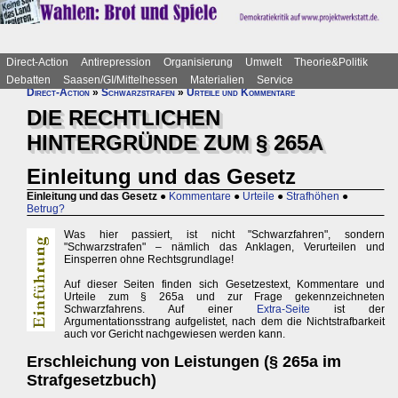
Direct-Action
Antirepression
Organisierung
Umwelt
Theorie&Politik
Debatten
Saasen/GI/Mittelhessen
Materialien
Service
Direct-Action
»
Schwarzstrafen
»
Urteile und Kommentare
DIE RECHTLICHEN
HINTERGRÜNDE ZUM § 265A
Einleitung und das Gesetz
Einleitung und das Gesetz
●
Kommentare
●
Urteile
●
Strafhöhen
●
Betrug?
Was hier passiert, ist nicht "Schwarzfahren", sondern
"Schwarzstrafen" – nämlich das Anklagen, Verurteilen und
Einsperren ohne Rechtsgrundlage!
Auf dieser Seiten finden sich Gesetzestext, Kommentare und
Urteile zum § 265a und zur Frage gekennzeichneten
Schwarzfahrens. Auf einer
Extra-Seite
ist der
Argumentationsstrang aufgelistet, nach dem die Nichtstrafbarkeit
auch vor Gericht nachgewiesen werden kann.
Erschleichung von Leistungen (§ 265a im
Strafgesetzbuch)