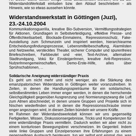
WiderstandsWerkstatt einluden bzw. den Ablauf beschrieben - als
Hinweis, wie so etwas aussehen könnte.
Widerstandswerkstatt in Göttingen (JuzI),
23.-24.10.2004
Kommunikationsguerilla, kreative Bio-Subversion, Vermittlungsstrategien
für Aktionen, Grundlagen in Selbstverteidigung, effektive Presse- und
Öffentlichkeitsarbeit, Blockade-Einmaleins, Repressionsschutz, Fake-
Ausstellung zum Schmunzeln und inspiriert werden, hierarchiearme
Entscheidungsfindungsprozesse, Lebensmittelbeschaffung, Alarmlisten
und Netzwerke, verstecktes Theater, sicherer Computer und spurenfreies
Briefeschreiben, Farbbeutel und -eier, Text-Archive, alternativer
Stadtrundgang, Vokü für EinsteigerInnen, kreative Anti-Repression,
NutzerInnengemeinschaften, Demo-Erste-Hilfe, alles über
Sprühschablonen, ...
Solidarische Aneignung widerständiger Praxis
Es geht um nicht mehr und nicht weniger, als die Stärkung des
emanzipatorischen Widerstands in Göttingen weiter voranzutreiben. In
Zeiten, in denen die Handlungsspielräume für ein solidarisches,
selbstbestimmtes Leben immer enger werden, in denen die herrschende
Gleichgültigkeit gegenüber Ausgrenzung und Normierungszwang die Luft
zum Atmen abschneidet, in denen unsere Gruppen und Projekte sich in
Nischen wiederfinden und in denen die Repressionsschraube immer
enger angezogen wird, in diesen Zeiten bündeln wir unsere Kräfte.
Im Rahmen der Widerstandswerkstatt können wir uns gegenseitig
Fertigkeiten, Wissen, Diskussionsergebnisse, Tricks und Kompetenzen für
eine widerständige Praxis vermitteln. Dadurch wollen wir aber nicht zu
einem konturlosen Bewegungsbrei verschmelzen. Im Gegenteil. Indem
viele linke Gruppen und Einzelpersonen ihre Erfahrungen zu einem
gegenseitigen Austausch beisteuern, tun wir selbst erst einmal das, was