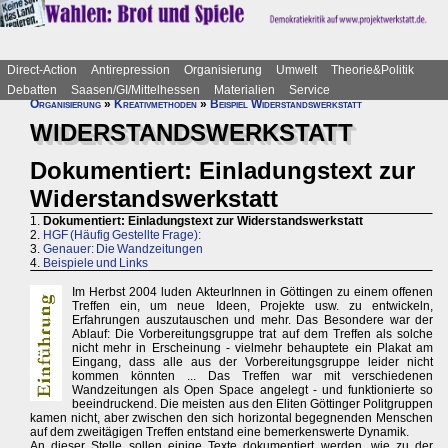
Direct-Action
Antirepression
Organisierung
Umwelt
Theorie&Politik
Debatten
Saasen/GI/Mittelhessen
Materialien
Service
Organisierung
»
Kreativmethoden
»
Beispiel Widerstandswerkstatt
WIDERSTANDSWERKSTATT
Dokumentiert: Einladungstext zur
Widerstandswerkstatt
1.
Dokumentiert: Einladungstext zur Widerstandswerkstatt
2.
HGF (Häufig Gestellte Frage):
3.
Genauer: Die Wandzeitungen
4.
Beispiele und Links
Im Herbst 2004 luden AkteurInnen in Göttingen zu einem offenen
Treffen ein, um neue Ideen, Projekte usw. zu entwickeln,
Erfahrungen auszutauschen und mehr. Das Besondere war der
Ablauf: Die Vorbereitungsgruppe trat auf dem Treffen als solche
nicht mehr in Erscheinung - vielmehr behauptete ein Plakat am
Eingang, dass alle aus der Vorbereitungsgruppe leider nicht
kommen könnten ... Das Treffen war mit verschiedenen
Wandzeitungen als Open Space angelegt - und funktionierte so
beeindruckend. Die meisten aus den Eliten Göttinger Politgruppen
kamen nicht, aber zwischen den sich horizontal begegnenden Menschen
auf dem zweitägigen Treffen entstand eine bemerkenswerte Dynamik.
An dieser Stelle sollen einige Texte dokumentiert werden, wie zu der