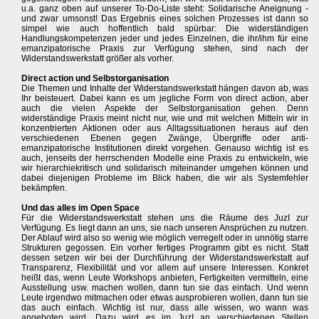
u.a. ganz oben auf unserer To-Do-Liste steht: Solidarische Aneignung -
und zwar umsonst! Das Ergebnis eines solchen Prozesses ist dann so
simpel wie auch hoffentlich bald spürbar: Die widerständigen
Handlungskompetenzen jeder und jedes Einzelnen, die ihr/ihm für eine
emanzipatorische Praxis zur Verfügung stehen, sind nach der
Widerstandswerkstatt größer als vorher.
Direct action und Selbstorganisation
Die Themen und Inhalte der Widerstandswerkstatt hängen davon ab, was
Ihr beisteuert. Dabei kann es um jegliche Form von direct action, aber
auch die vielen Aspekte der Selbstorganisation gehen. Denn
widerständige Praxis meint nicht nur, wie und mit welchen Mitteln wir in
konzentrierten Aktionen oder aus Alltagssituationen heraus auf den
verschiedenen Ebenen gegen Zwänge, Übergriffe oder anti-
emanzipatorische Institutionen direkt vorgehen. Genauso wichtig ist es
auch, jenseits der herrschenden Modelle eine Praxis zu entwickeln, wie
wir hierarchiekritisch und solidarisch miteinander umgehen können und
dabei diejenigen Probleme im Blick haben, die wir als Systemfehler
bekämpfen.
Und das alles im Open Space
Für die Widerstandswerkstatt stehen uns die Räume des JuzI zur
Verfügung. Es liegt dann an uns, sie nach unseren Ansprüchen zu nutzen.
Der Ablauf wird also so wenig wie möglich verregelt oder in unnötig starre
Strukturen gegossen. Ein vorher fertiges Programm gibt es nicht. Statt
dessen setzen wir bei der Durchführung der Widerstandswerkstatt auf
Transparenz, Flexibilität und vor allem auf unsere Interessen. Konkret
heißt das, wenn Leute Workshops anbieten, Fertigkeiten vermitteln, eine
Ausstellung usw. machen wollen, dann tun sie das einfach. Und wenn
Leute irgendwo mitmachen oder etwas ausprobieren wollen, dann tun sie
das auch einfach. Wichtig ist nur, dass alle wissen, wo wann was
angeboten wird. Dazu wird es im JuzI an verschiedenen Stellen