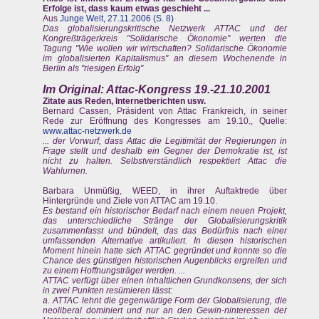
Erfolge ist, dass kaum etwas geschieht ...
Aus
Junge Welt, 27.11.2006 (S. 8)
Das globalisierungskritische Netzwerk ATTAC und der
Kongreßträgerkreis "Solidarische Ökonomie" werten die
Tagung "Wie wollen wir wirtschaften? Solidarische Ökonomie
im globalisierten Kapitalismus" an diesem Wochenende in
Berlin als "riesigen Erfolg"
Im Original: Attac-Kongress 19.-21.10.2001
Zitate aus Reden, Internetberichten usw.
Bernard Cassen, Präsident von Attac Frankreich, in seiner
Rede zur Eröffnung des Kongresses am 19.10., Quelle:
www.attac-netzwerk.de
... der Vorwurf, dass Attac die Legitimität der Regierungen in
Frage stellt und deshalb ein Gegner der Demokratie ist, ist
nicht zu halten. Selbstverständlich respektiert Attac die
Wahlurnen.
Barbara Unmüßig, WEED, in ihrer Auftaktrede über
Hintergründe und Ziele von ATTAC am 19.10.
Es bestand ein historischer Bedarf nach einem neuen Projekt,
das unterschiedliche Stränge der Globalisierungskritik
zusammenfasst und bündelt, das das Bedürfnis nach einer
umfassenden Alternative artikuliert. In diesen historischen
Moment hinein hatte sich ATTAC gegründet und konnte so die
Chance des günstigen historischen Augenblicks ergreifen und
zu einem Hoffnungsträger werden. ...
ATTAC verfügt über einen inhaltlichen Grundkonsens, der sich
in zwei Punkten resümieren lässt:
a. ATTAC lehnt die gegenwärtige Form der Globalisierung, die
neoliberal dominiert und nur an den Gewin-ninteressen der