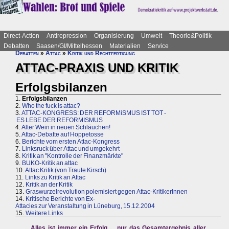
Direct-Action
Antirepression
Organisierung
Umwelt
Theorie&Politik
Debatten
Saasen/GI/Mittelhessen
Materialien
Service
Debatten
»
Attac
»
Kritik und Rechtfertigung
ATTAC-PRAXIS UND KRITIK
Erfolgsbilanzen
1.
Erfolgsbilanzen
2.
Who the fuck is attac?
3.
ATTAC-KONGRESS: DER REFORMiSMUS IST TOT -
ES LEBE DER REFORMISMUS
4.
Alter Wein in neuen Schläuchen!
5.
Attac-Debatte auf Hoppetosse
6.
Berichte vom ersten Attac-Kongress
7.
Linksruck über Attac und umgekehrt
8.
Kritik an "Kontrolle der Finanzmärkte"
9.
BUKO-Kritik an attac
10.
Attac Kritik (von Traute Kirsch)
11.
Links zu Kritik an Attac
12.
Kritik an der Kritik
13.
Graswurzelrevolution polemisiert gegen Attac-KritikerInnen
14.
Kritische Berichte von Ex-
Attacies zur Veranstaltung in Lüneburg, 15.12.2004
15.
Weitere Links
Alles ist immer ein Erfolg ... nur das Gesamtergebnis aller