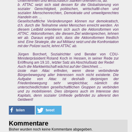
Unternehmen und wirtschaftlich Starken orientiert ist, ab.
b. ATTAC setzt sich statt dessen für die Globalisierung von
sozialer Gerechtigkeit, politischen, wirtschaftli-chen und
sozialen Menschenrechten, Demokratie und umweltgerechtes
Handeln ein. ...
Gesellschaftliche Veränderungen können nur demokratisch,
d.h. durch die Teilnahme vieler Menschen erreicht werden. An
diesem Leitbild orientieren sich auch die Aktionsformen von
ATTAC. Aktionsformen, die diesem Ziel widersprechen, lehnen
wir ab. Daraus ergibt sich, dass die Aktionsformen friedlich
sind. Eine Strategie, die auf Militanz setzt und die Konfrontation
mit der Polizei sucht, lehnt ATTAC ab.
Jürgen Borchert, Sozialrichter und Berater von CDU-
Ministerpräsident Roland Koch in Hessen, in seiner Rede zur
Eröffnung am 19.10., letzter Satz als Abschlußsatz der Rede!
Auch die Marktwirtschaft wächst auf der Gleichheit. ...
üsste man Attac erfinden, wenn diese verbindende
Bürgerbewegung aller Interessen noch nicht existierte. Die
Aufgabe von Attac ist deshalb derjenigen der
Friedenbewegung sehr vergleichbar, nämlich die
unterschiedlichsten gesellschaftlichen Gruppen zu verbinden
und zu mobilisieren. Dies übrigens auch im Interesse des
Kapitals, denn sozialer Unfriede gefährdet zu allererst den
Geldwert!
Kommentare
Bisher wurden noch keine Kommentare abgegeben.