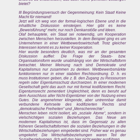
bietet?
III Begründungsversuch der Gegenmeinung: Kein Staat! Keine
Macht für niemand!
Jetzt will ich weg von der formal-logischen Ebene und in die
inhaltliche Diskussion einsteigen. Hier gibt es keine
„Beweisführung“ mehr, nur noch Denkanstöße und Ideen.
Olaf behauptete, ein Staat sei notwendig, um Kooperation
zwischen Menschen herzustellen. In dem Beispiel ging es um
Unternehmen in einer Wettbewerbswirtschaft. Trotz gleicher
Interessen kommt es zu keiner Kooperation.
Hier wurde besonders deutlich, was mir an der gesamten
Diskussion auffiel: Die Frage der Staats- bzw.
Organisationsform wurde unabhängig von der Wirtschaftsform
betrachtet. Meiner Meinung nach sind Demokratie und
Kapitalismus nur zusammen zu denken. Wettbewerbsmärkte
funktionieren nur in einer stabilen Rechtsordnung. D. h. es
muss Institutionen geben, die z. B. den Zugang zu Ressourcen
regeln oder Eigentumsschutz durchsetzen. In einer modernen
Gesellschaft geht das auch nur mit formal kodifiziertem Recht.
Eigentumsrecht zementiert Ungleichheit, denn es beruht auf
dem Ausschluss aller Nicht-Eigentümer von der Nutzung eines
Gutes. Die angenehmer klingende, aber untrennbar damit
verbundene Kehrseite des kodifizierten Rechts sind
„demokratische Freiheiten“ und „Menschenrechte“.
Menschen leben nicht isoliert, als „soziale Atome“, sondern in
vielschichtigen sozialen Beziehungen. Das Neue am
modernen Kapitalismus ist, dass im Gegensatz zu allen
früheren Gesellschaftsformen die sozialen Beziehungen in die
Wirtschaftsbeziehungen eingebettet sind. Früher war es genau
umgekehrt: Die Wirtschaftsbeziehungen waren Teil der
Sozialbeziehungen. (Ich will das hier nicht weiter ausführen.