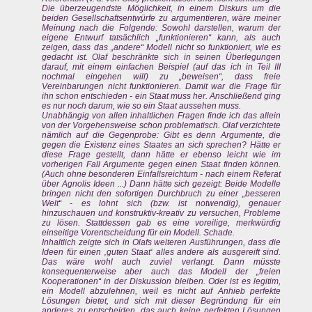
Die überzeugendste Möglichkeit, in einem Diskurs um die
beiden Gesellschaftsentwürfe zu argumentieren, wäre meiner
Meinung nach die Folgende: Sowohl darstellen, warum der
eigene Entwurf tatsächlich „funktionieren“ kann, als auch
zeigen, dass das „andere“ Modell nicht so funktioniert, wie es
gedacht ist. Olaf beschränkte sich in seinen Überlegungen
darauf, mit einem einfachen Beispiel (auf das ich in Teil III
nochmal eingehen will) zu „beweisen“, dass freie
Vereinbarungen nicht funktionieren. Damit war die Frage für
ihn schon entschieden - ein Staat muss her. Anschließend ging
es nur noch darum, wie so ein Staat aussehen muss.
Unabhängig von allen inhaltlichen Fragen finde ich das allein
von der Vorgehensweise schon problematisch. Olaf verzichtete
nämlich auf die Gegenprobe: Gibt es denn Argumente, die
gegen die Existenz eines Staates an sich sprechen? Hätte er
diese Frage gestellt, dann hätte er ebenso leicht wie im
vorherigen Fall Argumente gegen einen Staat finden können.
(Auch ohne besonderen Einfallsreichtum - nach einem Referat
über Agnolis Ideen ...) Dann hätte sich gezeigt: Beide Modelle
bringen nicht den sofortigen Durchbruch zu einer „besseren
Welt“ - es lohnt sich (bzw. ist notwendig), genauer
hinzuschauen und konstruktiv-kreativ zu versuchen, Probleme
zu lösen. Stattdessen gab es eine voreilige, merkwürdig
einseitige Vorentscheidung für ein Modell. Schade.
Inhaltlich zeigte sich in Olafs weiteren Ausführungen, dass die
Ideen für einen ‚guten Staat‘ alles andere als ausgereift sind.
Das wäre wohl auch zuviel verlangt. Dann müsste
konsequenterweise aber auch das Modell der „freien
Kooperationen“ in der Diskussion bleiben. Oder ist es legitim,
ein Modell abzulehnen, weil es nicht auf Anhieb perfekte
Lösungen bietet, und sich mit dieser Begründung für ein
anderes zu entscheiden, das auch keine perfekten Lösungen