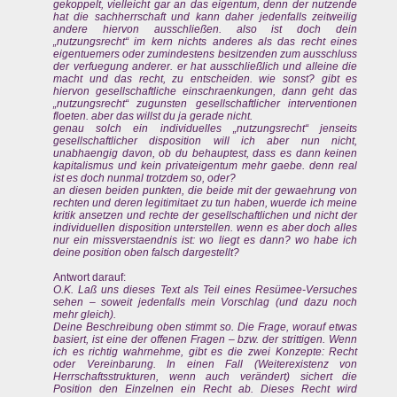
gekoppelt, vielleicht gar an das eigentum, denn der nutzende
hat die sachherrschaft und kann daher jedenfalls zeitweilig
andere hiervon ausschließen. also ist doch dein
„nutzungsrecht“ im kern nichts anderes als das recht eines
eigentuemers oder zumindestens besitzenden zum ausschluss
der verfuegung anderer. er hat ausschließlich und alleine die
macht und das recht, zu entscheiden. wie sonst? gibt es
hiervon gesellschaftliche einschraenkungen, dann geht das
„nutzungsrecht“ zugunsten gesellschaftlicher interventionen
floeten. aber das willst du ja gerade nicht.
genau solch ein individuelles „nutzungsrecht“ jenseits
gesellschaftlicher disposition will ich aber nun nicht,
unabhaengig davon, ob du behauptest, dass es dann keinen
kapitalismus und kein privateigentum mehr gaebe. denn real
ist es doch nunmal trotzdem so, oder?
an diesen beiden punkten, die beide mit der gewaehrung von
rechten und deren legitimitaet zu tun haben, wuerde ich meine
kritik ansetzen und rechte der gesellschaftlichen und nicht der
individuellen disposition unterstellen. wenn es aber doch alles
nur ein missverstaendnis ist: wo liegt es dann? wo habe ich
deine position oben falsch dargestellt?
Antwort darauf:
O.K. Laß uns dieses Text als Teil eines Resümee-Versuches
sehen – soweit jedenfalls mein Vorschlag (und dazu noch
mehr gleich).
Deine Beschreibung oben stimmt so. Die Frage, worauf etwas
basiert, ist eine der offenen Fragen – bzw. der strittigen. Wenn
ich es richtig wahrnehme, gibt es die zwei Konzepte: Recht
oder Vereinbarung. In einen Fall (Weiterexistenz von
Herrschaftsstrukturen, wenn auch verändert) sichert die
Position den Einzelnen ein Recht ab. Dieses Recht wird