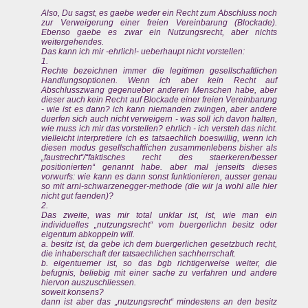
Also, Du sagst, es gaebe weder ein Recht zum Abschluss noch
zur Verweigerung einer freien Vereinbarung (Blockade).
Ebenso gaebe es zwar ein Nutzungsrecht, aber nichts
weitergehendes.
Das kann ich mir -ehrlich!- ueberhaupt nicht vorstellen:
1.
Rechte bezeichnen immer die legitimen gesellschaftlichen
Handlungsoptionen. Wenn ich aber kein Recht auf
Abschlusszwang gegenueber anderen Menschen habe, aber
dieser auch kein Recht auf Blockade einer freien Vereinbarung
- wie ist es dann? ich kann niemanden zwingen, aber andere
duerfen sich auch nicht verweigern - was soll ich davon halten,
wie muss ich mir das vorstellen? ehrlich - ich versteh das nicht.
vielleicht interpretiere ich es tatsaechlich boeswillig, wenn ich
diesen modus gesellschaftlichen zusammenlebens bisher als
„faustrecht“/“faktisches recht des staerkeren/besser
positionierten“ genannt habe. aber mal jenseits dieses
vorwurfs: wie kann es dann sonst funktionieren, ausser genau
so mit arni-schwarzenegger-methode (die wir ja wohl alle hier
nicht gut faenden)?
2.
Das zweite, was mir total unklar ist, ist, wie man ein
individuelles „nutzungsrecht“ vom buergerlichn besitz oder
eigentum abkoppeln will.
a. besitz ist, da gebe ich dem buergerlichen gesetzbuch recht,
die inhaberschaft der tatsaechlichen sachherrschaft.
b. eigentuemer ist, so das bgb richtigerweise weiter, die
befugnis, beliebig mit einer sache zu verfahren und andere
hiervon auszuschliessen.
soweit konsens?
dann ist aber das „nutzungsrecht“ mindestens an den besitz