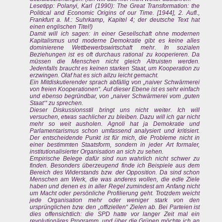
Lesetipp: Polanyi, Karl (1990): The Great Transformation: the
Political and Economic Origins of our Time. [1944], 2. Aufl.,
Frankfurt a. M.: Suhrkamp, Kapitel 4; der deutsche Text hat
einen englischen Titel!)
Damit will ich sagen: in einer Gesellschaft ohne modernen
Kapitalismus und moderne Demokratie gibt es keine alles
dominierene Wettbewerbswirtschaft mehr. In sozialen
Beziehungen ist es oft durchaus rational zu kooperieren. Da
müssen die Menschen nicht gleich Altruisten werden.
Jedenfalls braucht es keinen starken Staat, um Kooperation zu
erzwingen. Olaf hat es sich allzu leicht gemacht.
Ein Mitdiskutierender sprach abfällig von „naiver Schwärmerei
von freien Kooperationen“. Auf dieser Ebene ist es sehr einfach
und ebenso begründbar, von „naiver Schwärmerei vom ‚guten
Staat‘“ zu sprechen.
Dieser Diskussionsstil bringt uns nicht weiter. Ich will
versuchen, etwas sachlicher zu bleiben. Dazu will ich gar nicht
mehr so weit ausholen. Agnoli hat ja Demokratie und
Parlamentarismus schon umfassend analysiert und kritisiert.
Der entscheidende Punkt ist für mich, die Probleme nicht in
einer bestimmten Staatsform, sondern in jeder Art formaler,
institutionalisierter Organisation an sich zu sehen.
Empirische Belege dafür sind nun wahrlich nicht schwer zu
finden. Besonders überzeugend finde ich Beispiele aus dem
Bereich des Widerstands bzw. der Opposition. Da sind schon
Menschen am Werk, die was anderes wollen, die edle Ziele
haben und denen es in aller Regel zumindest am Anfang nicht
um Macht oder persönliche Profilierung geht. Trotzdem weicht
jede Organisation mehr oder weniger stark von den
ursprünglichen bzw. den „offiziellen“ Zielen ab. Bei Parteien ist
dies offensichtlich: die SPD hatte vor langer Zeit mal ein
revolutionäres Programm, und über die Grünen möchte ich an