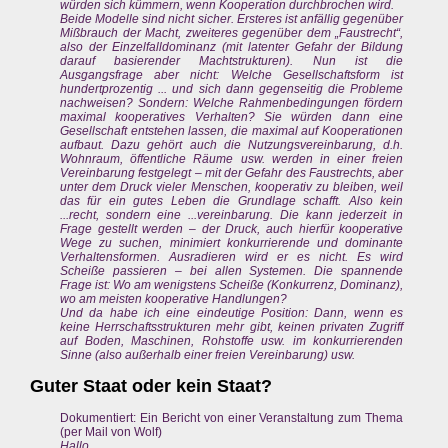
würden sich kümmern, wenn Kooperation durchbrochen wird.
Beide Modelle sind nicht sicher. Ersteres ist anfällig gegenüber
Mißbrauch der Macht, zweiteres gegenüber dem „Faustrecht“,
also der Einzelfalldominanz (mit latenter Gefahr der Bildung
darauf basierender Machtstrukturen). Nun ist die
Ausgangsfrage aber nicht: Welche Gesellschaftsform ist
hundertprozentig ... und sich dann gegenseitig die Probleme
nachweisen? Sondern: Welche Rahmenbedingungen fördern
maximal kooperatives Verhalten? Sie würden dann eine
Gesellschaft entstehen lassen, die maximal auf Kooperationen
aufbaut. Dazu gehört auch die Nutzungsvereinbarung, d.h.
Wohnraum, öffentliche Räume usw. werden in einer freien
Vereinbarung festgelegt – mit der Gefahr des Faustrechts, aber
unter dem Druck vieler Menschen, kooperativ zu bleiben, weil
das für ein gutes Leben die Grundlage schafft. Also kein
...recht, sondern eine ...vereinbarung. Die kann jederzeit in
Frage gestellt werden – der Druck, auch hierfür kooperative
Wege zu suchen, minimiert konkurrierende und dominante
Verhaltensformen. Ausradieren wird er es nicht. Es wird
Scheiße passieren – bei allen Systemen. Die spannende
Frage ist: Wo am wenigstens Scheiße (Konkurrenz, Dominanz),
wo am meisten kooperative Handlungen?
Und da habe ich eine eindeutige Position: Dann, wenn es
keine Herrschaftsstrukturen mehr gibt, keinen privaten Zugriff
auf Boden, Maschinen, Rohstoffe usw. im konkurrierenden
Sinne (also außerhalb einer freien Vereinbarung) usw.
Guter Staat oder kein Staat?
Dokumentiert: Ein Bericht von einer Veranstaltung zum Thema
(per Mail von Wolf)
Hallo,