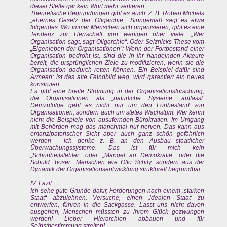
dieser Stelle gar kein Wort mehr verlieren.
Theoretische Begründungen gibt es auch. Z. B. Robert Michels
„ehernes Gesetz der Oligarchie“. Sinngemäß sagt es etwa
folgendes: Wo immer Menschen sich organisieren, gibt es eine
Tendenz zur Herrschaft von wenigen über viele. „Wer
Organisation sagt, sagt Oligarchie“. Oder Selznicks These vom
„Eigenleben der Organisationen“: Wenn der Fortbestand einer
Organisation bedroht ist, sind die in ihr handelnden Akteure
bereit, die ursprünglichen Ziele zu modifizieren, wenn sie die
Organisation dadurch retten können. Ein Beispiel dafür sind
Armeen: ist das alte Feindbild weg, wird garantiert ein neues
konstruiert.
Es gibt eine breite Strömung in der Organisationsforschung,
die Organisationen als „natürliche Systeme“ auffasst.
Demzufolge geht es nicht nur um den Fortbestand von
Organisationen, sondern auch um stetes Wachstum. Wer kennt
nicht die Beispiele von ausufernden Bürokratien. Im Umgang
mit Behörden mag das manchmal nur nerven. Das kann aus
emanzipatorischer Sicht aber auch ganz schön gefährlich
werden - ich denke z. B. an den Ausbau staatlicher
Überwachungssysteme. Das ist für mich kein
„Schönheitsfehler“ oder „Mangel an Demokratie“ oder die
Schuld „böser“ Menschen wie Otto Schily, sondern aus der
Dynamik der Organisationsentwicklung strukturell begründbar.
IV. Fazit
Ich sehe gute Gründe dafür, Forderungen nach einem „starken
Staat“ abzulehnen. Versuche, einen ‚idealen Staat‘ zu
entwerfen, führen in die Sackgasse. Lasst uns nicht davon
ausgehen, Menschen müssten zu ihrem Glück gezwungen
werden! Lieber Hierarchien abbauen und für
Selbstbestimmung streiten!