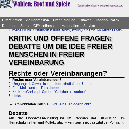
Direct-Action
Antirepression
Organisierung
Umwelt
Theorie&Politik
Debatten
Saasen/GI/Mittelhessen
Materialien
Service
Theorie&Politik
»
Herrschaftsfreie Welt (Utopien)
»
Kritik und offene Fragen
KRITIK UND OFFENE FRAGEN:
DEBATTE UM DIE IDEE FREIER
MENSCHEN IN FREIER
VEREINBARUNG
Rechte oder Vereinbarungen?
1.
Rechte oder Vereinbarungen?
2.
Umgang mit Gewalt in einer herrschaftsfreien Utopie
3.
Eine Mail - und die Reaktionen
4.
Kritik am Christoph Spehrs "Gleicher als andere"
5.
Links
Am konkreten Beispiel:
Straße bauen oder nicht?
Debatte
Aus der Hoppetosse-Mailingliste im Rahmen der Diskussion um
Herrschaftsfreiheit und Kollektivität (> kennzeichnet das Zitat der Vormail):