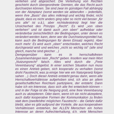
verliehen und abgesichert. Die Verleihung von Rechten
geschieht durch übergeordnete Gremien, die das Recht auch
durchsetzen können. Sie sind zwar im günstigen Fall abhängig
von der Akzeptanz (sonst werden sie abberufen – jedenfalls,
wenn ihre „Basis“ das alles mitkriegt und wichtig findet, nicht
glaubt, dass es nicht anders ging oder so nicht viel besser „für
uns alle“ ist u.ä.), aber nichtsdestotrotz liegt hier die
Unsicherheit des Prinzips „Recht“. Es wird „von oben
verliehen“ und ist damit auch „von oben“ aufhebbar oder
veränderbar (einschließlich der Bedingungen, unter denen es
verändert werden kann, denn wer die Durchsetzungsmittel hat,
kann auch die Bedingungen für deren Einsatz regeln). Aber
noch mehr: Es wird auch „oben“ entschieden, welches Recht
durchgesetzt wird und welches „nicht so wichtig ist“ (alle sind
gleich, manche sind gleicher ...)
Demgegenüber kann es in herrschaftsfreien
Zusammenhängen kein „Recht“ geben. Insofern war mein Wort
„Nutzungsrecht“ falsch. Alles wird durch die „Freie
Vereinbarung“ abgelöst. In einer solchen Situation nun muss
es einen Antrieb geben, sich kooperativ zu verhalten (sonst
droht Faustrecht, was ja einige hier wie ein Naturgesetz folgen
sahen ...). Doch dieser Antrieb entsteht genau dann, wenn alle
Herrschaftsverhältnisse aufgehoben sind, ich also an allem
gesellschaftlichen Reichtum partizipiere, der entsteht. Dann
habe ich ein Interesse, dass sich alle frei entwickeln können –
und in der Folge ist die Neigung groß, eine freie Vereinbarung
auch zu akzeptieren. Oder dann, wenn ich sie nicht akzeptiere,
auch dafür kooperative Formen der Kommunikation zu finden
statt dem (zweifelsfrei möglichen Faustrecht – die Gefahr dafür
bleibt, aber es gibt aufgrund der Vorteile, die aus kooperativen
Verhältnissen entstehen, bei ALLEN Menschen ein hohes
Interesse an deren Aufrechterhaltung, d.h. viele Menschen