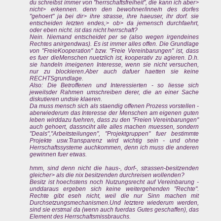
du schreibst immer von "herrschaftsfreiheit", die kann ich aber>
nicht> erkennen. denn den bewohner/inne/n des dorfes
"gehoert" ja bei dir> ihre strasse, ihre haeuser, ihr dorf. sie
entscheiden letzten endes,> ob> da jemensch durchfaehrt,
oder eben nicht. ist das nicht herrschaft?
Nein. Niemand entscheidet per se (also wegen irgendeines
Rechtes anirgendwas). Es ist immer alles offen. Die Grundlage
von "FreieKooperation" bzw. "Freie Vereinbarungen" ist, dass
es fuer dieMenschen nuetzlich ist, kooperativ zu agieren. D.h.
sie handeln imeigenen Interesse, wenn sie nicht versuchen,
nur zu blockieren.Aber auch dafuer haetten sie keine
RECHTSgrundlage.
Also: Die Betroffenen und Interessierten - so liesse sich
jeweilsder Rahmen umschreiben derer, die an einer Sache
diskutieren undsie klaeren.
Da muss mensch sich als staendig offenen Prozess vorstellen -
aberwiederum das Interesse der Menschen am eigenen guten
leben wirddazu fuehren, dass zu den "Freien Vereinbarungen"
auch gehoert, dassnciht alle alles machen muessen, sondern
"Deals","Arbeitsteilungen", "Projektgruppen" fuer bestimmte
Projekte usw.Transparenz wird wichtig sein - und ohne
Herrschaftssysteme auchkommen, denn ich muss die anderen
gewinnen fuer etwas.
hmm, sind denn nicht die haus-, dorf-, strassen-besitzenden
gleicher> als die nix besitzenden durchreisen wollenden?
Besitz ist hoechstens noch Nutzungsrecht auf Vereinbarung -
unddaraus ergeben sich keine weitergehenden "Rechte".
Rechte gibt eseh nicht, weil die nur Sinn machen mit
Durchsetzungsmechanismen.Und letztere wiederum werden,
sind sie erstmal da (wenn auch fuerdas Gutes geschaffen), das
Element des Herrschaftsmissbrauchs.