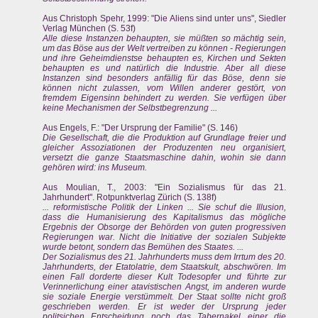
Aus Christoph Spehr, 1999: "Die Aliens sind unter uns", Siedler
Verlag München (S. 53f)
Alle diese Instanzen behaupten, sie müßten so mächtig sein,
um das Böse aus der Welt vertreiben zu können - Regierungen
und ihre Geheimdienstse behaupten es, Kirchen und Sekten
behaupten es und natürlich die Industrie. Aber all diese
Instanzen sind besonders anfällig für das Böse, denn sie
können nicht zulassen, vom Willen anderer gestört, von
fremdem Eigensinn behindert zu werden. Sie verfügen über
keine Mechanismen der Selbstbegrenzung ...
Aus Engels, F.: "Der Ursprung der Familie" (S. 146)
Die Gesellschaft, die die Produktion auf Grundlage freier und
gleicher Assoziationen der Produzenten neu organisiert,
versetzt die ganze Staatsmaschine dahin, wohin sie dann
gehören wird: ins Museum.
Aus Moulian, T., 2003: "Ein Sozialismus für das 21.
Jahrhundert". Rotpunktverlag Zürich (S. 138f)
... reformistische Politik der Linken ... Sie schuf die Illusion,
dass die Humanisierung des Kapitalismus das mögliche
Ergebnis der Obsorge der Behörden von guten progressiven
Regierungen war. Nicht die Initiative der sozialen Subjekte
wurde betont, sondern das Bemühen des Staates. ...
Der Sozialismus des 21. Jahrhunderts muss dem Irrtum des 20.
Jahrhunderts, der Etatolatrie, dem Staatskult, abschwören. Im
einen Fall dorderte dieser Kult Todesopfer und führte zur
Verinnerlichung einer atavistischen Angst, im anderen wurde
sie soziale Energie verstümmelt. Der Staat sollte nicht groß
geschrieben werden. Er ist weder der Ursprung jeder
politsichen Entscheidung noch das Tabernakel einer die