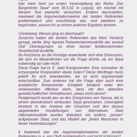
hier mein Senf zur ersten Veranstaltung der Reihe „Der
Bürgerliche Staat“ vom 30.5.02 in Leipzig. Ich möchte mit
diesem Text zweierlei versuchen: Erstens darzustellen,
inwieweit die Argumentationsweise der beiden Referenten
problematisch und unschlüssig war, und zweitens zu
begründen, warum ich zu einem anderen Ergebnis komme.
I Einleitung: Worum ging es überhaupt?
Zunächst hatten die beiden Referenten das Wort. Verkürzt
gesagt, stellte Jörg Agnolis Parlamentarismuskritik dar, worauf
Olaf Überlegungen zu einer besser funktionierenden
Gesellschaft anstellte.
Im Anschluss an die Vorträge entwickelte sich eine Diskussion,
die sich im Wesentlichen um die Frage drehte, ob ein Staat
notwendig sei oder nicht.
Diese Frage hat m. E. zwei Komponenten. Eine normative: Ist
erzwungene Kooperation etwas Gutes? Diese Wertfrage muss
jedeR für sich beantworten, sie ist nicht argumentativ
entscheidbar. Zum anderen hat die Frage aber auch eine
analytische Komponente. Einigkeit bestand unter den
Anwesenden offenbar darin, dass mit den aktuellen
gesellschaftlichen Verhältnissen „etwas nicht stimmt“.
Festgemacht wurde das an den Ereignissen von Genua, die in
einem demokratisch verfassten Staat geschahen. Uneinigkeit
bestand in der Analyse der Ursachen und den daraus
abgeleiteten Vorstellungen von Alternativen. Zwei
Alternativmodelle wurden diskutiert: ein anders, „besser“
aufgebauter Staat, und das Modell der „freien Menschen in
freien Vereinbarungen“.
II Inwieweit war die Argumentationsweise der beiden
Referenten (v. a. von Olaf) problematisch und nicht schlüssig?