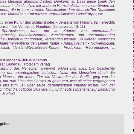
iches Merkmal abendländischen Denkens ist. Dass diese Logik den
eshalb in der Analyse mit anderen Herrschaftsformen zu verbinden ist,
nnen, die in ihrer sozialen Konstruktion dem Mensch/Tier-Dualismus
en: Mann/Frau, Kultur/Natur, Vernunft/Instinkt, Geist/Körper, etc.
 einer Kultur des Schlachthofes – Jenseits von Fleisch. In: Tierrechts
ensch-Tier-Verhältnis. Hamburg: Selbstverlag (S. 11)
r Speziesismus, kann nur im Kontext von untereinander
enseitig beeinflussenden, verstärkenden und untermauernden
liche Denken durchdringen, verstanden werden. So werden Menschen
alismen/entlang den Linien Kultur - Natur, Freiheit - Notwendigkeit,
Instinkt, Verstand/Geist/Seele-Körper, Produktion -Reproduktion, ...
ziert Mensch-Tier-Dualismus
taat. Grafenau: Trotzdem Verlag
sprung des Menschen annimmt, erklärt sich alles. Die Geschichte
nung der ursprünglichen tierischen Natur des Menschen durch die
r Mensch, ein wildes Tier, ein Verwandter des Gorilla, ging von der
aus, um zum Licht des Geistes zu gelangen, was all seine vergangenen
nd uns zum Teil über seine gegenwärtigen Irrtümer tröstet. Von der
itt er die göttliche Sklaverei (...) und heute schreitet er zur Eroberung
 Freiheit.
egeben.