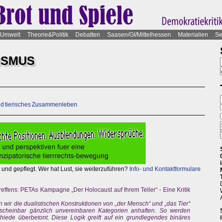
Umwelt
Theorie&Politik
Debatten
Saasen/GI/Mittelhessen
Materialien
Se
ISMUS
nd tierisches Zusammenleben
 und gepflegt. Wer hat Lust, sie weiterzuführen?
Info- und Kontaktformulare
ffens: PETAs Kampagne „Der Holocaust auf Ihrem Teller“ - Eine Kritik
n wir die dualistischen Konstruktionen von „der Mensch“ und „das Tier“
scheinbar gänzlich unvereinbaren Kategorien anhaften. So werden
iede überbetont. Diese Logik greift auf ein grundlegendes binäres