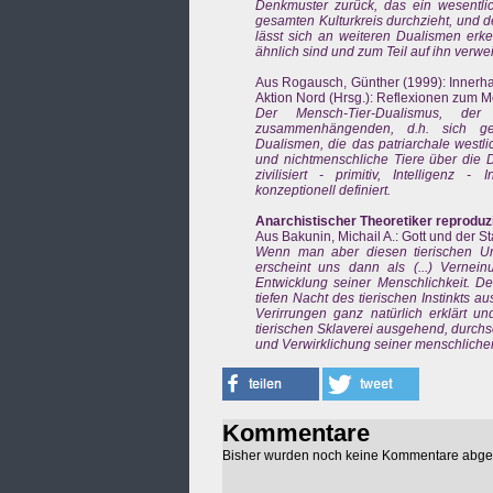
Denkmuster zurück, das ein wesentl
gesamten Kulturkreis durchzieht, und d
lässt sich an weiteren Dualismen erke
ähnlich sind und zum Teil auf ihn verweis
Aus Rogausch, Günther (1999): Innerhalb
Aktion Nord (Hrsg.): Reflexionen zum M
Der Mensch-Tier-Dualismus, de
zusammenhängenden, d.h. sich geg
Dualismen, die das patriarchale west
und nichtmenschliche Tiere über die Du
zivilisiert - primitiv, Intelligenz - 
konzeptionell definiert.
Anarchistischer Theoretiker reprodu
Aus Bakunin, Michail A.: Gott und der S
Wenn man aber diesen tierischen Ur
erscheint uns dann als (...) Vernei
Entwicklung seiner Menschlichkeit. De
tiefen Nacht des tierischen Instinkts 
Verirrungen ganz natürlich erklärt u
tierischen Sklaverei ausgehend, durchschr
und Verwirklichung seiner menschlichen
Kommentare
Bisher wurden noch keine Kommentare abg