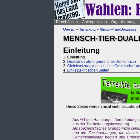
Direct-Action
Antirepression
Organisierung
Umwelt
»
Tierschutz
»
Mensch-Tier-Dualismus
MENSCH-TIER-DUAL
Einleitung
1.
Einleitung
2.
Dualismus als folgenreiches Denkprinzip
3.
Gleichsetzung menschliche Gesellschaft u
4.
Links zu kritischen Seiten
Diese Seiten werden nicht mehr aktualisiert
Aus AG des Hamburger Tierbefreiungstre
aus der Tierbefreiungsbewegung
Als speziesistisches Grundprinzip sehe
und die Zuschreibungen, die diesen 
Gemeinsamkeiten negiert und Untersch