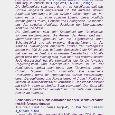
und Jörg Hauenstein, in:
Junge Welt, 9.6.2007 (Beilage)
Die Gefängnisse sind dazu da, um zu kaschieren, daß das
Soziale insgesamt eingekerkert ist. Mit anderen Worten:
Strafbaren Handlungen liegen soziale Konflikte zugrunde. Und
damit es nicht zu einer sozialen Lösung dieser Konflikte
kommt, gibt es Polizei, Gerichte und Gefängnisse. Sie machen
aus den sozialen Konflikten Probleme der Überwachung,
Kontrolle und Strafe. ...
Die Gefängnisse sind kein Spiegelbild der Gesellschaft,
sondern ein Zerrspiegel. Die Ärmsten der Armen sind darin
überrepräsentiert, genauso wie die Jugendlichen ohne
Schulabschluß und mit extremer Gewalterfahrung in der
Kindheit. Soziologisch orientierte Kritiker der Gefängnisse
sagten vor 200 Jahren, daß jede Gesellschaft die Kriminalität
hat, die sie verdient. Da in unserer Gesellschaft nicht alle
gleich reich und mächtig sind, muß man das schärfer fassen:
Jede Gesellschaft hat die Kriminalität, die für die jeweilige
Regierungsform und Machtstruktur nützlich ist. In der
Kriminologie spricht man heute von "Governing through
Crime", Regieren durch Kriminalität. Die allgemeine
Unsicherheit durch die zunehmende soziale Polarisierung,
durch Deregulierung und Privatisierung wird durch Politik und
Medien in Kriminalitätsfurcht verwandelt. Der Wohlfahrtsstaat
hat sich in einen strafenden Staat verwandelt. Der Staat läßt
Teile der Jugendlichen verwahrlosen und bietet dann seinen
Schutz vor ihnen an.
Selbst aus krassen Rückfallzahlen machen Berufsverbände
noch Erfolgsmeldungen
Aus "Kein Geld für neues Projekt", in:
Der Vollzugsdienst
4_5/2009 (S. 58)
... weist die Studie zwar ein Rückfallrisiko von 77,8 Prozent