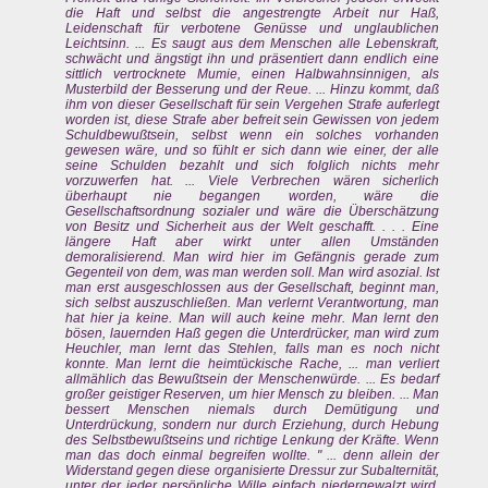
die Haft und selbst die angestrengte Arbeit nur Haß,
Leidenschaft für verbotene Genüsse und unglaublichen
Leichtsinn. ... Es saugt aus dem Menschen alle Lebenskraft,
schwächt und ängstigt ihn und präsentiert dann endlich eine
sittlich vertrocknete Mumie, einen Halbwahnsinnigen, als
Musterbild der Besserung und der Reue. ... Hinzu kommt, daß
ihm von dieser Gesellschaft für sein Vergehen Strafe auferlegt
worden ist, diese Strafe aber befreit sein Gewissen von jedem
Schuldbewußtsein, selbst wenn ein solches vorhanden
gewesen wäre, und so fühlt er sich dann wie einer, der alle
seine Schulden bezahlt und sich folglich nichts mehr
vorzuwerfen hat. ... Viele Verbrechen wären sicherlich
überhaupt nie begangen worden, wäre die
Gesellschaftsordnung sozialer und wäre die Überschätzung
von Besitz und Sicherheit aus der Welt geschafft. . . . Eine
längere Haft aber wirkt unter allen Umständen
demoralisierend. Man wird hier im Gefängnis gerade zum
Gegenteil von dem, was man werden soll. Man wird asozial. Ist
man erst ausgeschlossen aus der Gesellschaft, beginnt man,
sich selbst auszuschließen. Man verlernt Verantwortung, man
hat hier ja keine. Man will auch keine mehr. Man lernt den
bösen, lauernden Haß gegen die Unterdrücker, man wird zum
Heuchler, man lernt das Stehlen, falls man es noch nicht
konnte. Man lernt die heimtückische Rache, ... man verliert
allmählich das Bewußtsein der Menschenwürde. ... Es bedarf
großer geistiger Reserven, um hier Mensch zu bleiben. ... Man
bessert Menschen niemals durch Demütigung und
Unterdrückung, sondern nur durch Erziehung, durch Hebung
des Selbstbewußtseins und richtige Lenkung der Kräfte. Wenn
man das doch einmal begreifen wollte. " ... denn allein der
Widerstand gegen diese organisierte Dressur zur Subalternität,
unter der jeder persönliche Wille einfach niedergewalzt wird,