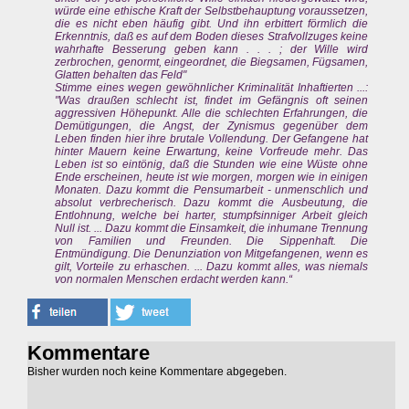
würde eine ethische Kraft der Selbstbehauptung voraussetzen,
die es nicht eben häufig gibt. Und ihn erbittert förmlich die
Erkenntnis, daß es auf dem Boden dieses Strafvollzuges keine
wahrhafte Besserung geben kann . . . ; der Wille wird
zerbrochen, genormt, eingeordnet, die Biegsamen, Fügsamen,
Glatten behalten das Feld"
Stimme eines wegen gewöhnlicher Kriminalität Inhaftierten ...:
"Was draußen schlecht ist, findet im Gefängnis oft seinen
aggressiven Höhepunkt. Alle die schlechten Erfahrungen, die
Demütigungen, die Angst, der Zynismus gegenüber dem
Leben finden hier ihre brutale Vollendung. Der Gefangene hat
hinter Mauern keine Erwartung, keine Vorfreude mehr. Das
Leben ist so eintönig, daß die Stunden wie eine Wüste ohne
Ende erscheinen, heute ist wie morgen, morgen wie in einigen
Monaten. Dazu kommt die Pensumarbeit - unmenschlich und
absolut verbrecherisch. Dazu kommt die Ausbeutung, die
Entlohnung, welche bei harter, stumpfsinniger Arbeit gleich
Null ist. ... Dazu kommt die Einsamkeit, die inhumane Trennung
von Familien und Freunden. Die Sippenhaft. Die
Entmündigung. Die Denunziation von Mitgefangenen, wenn es
gilt, Vorteile zu erhaschen. ... Dazu kommt alles, was niemals
von normalen Menschen erdacht werden kann.“
Kommentare
Bisher wurden noch keine Kommentare abgegeben.