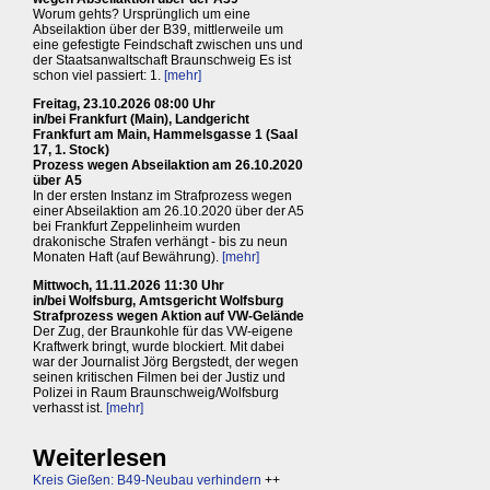
Worum gehts? Ursprünglich um eine
Abseilaktion über der B39, mittlerweile um
eine gefestigte Feindschaft zwischen uns und
der Staatsanwaltschaft Braunschweig Es ist
schon viel passiert: 1.
[mehr]
Freitag, 23.10.2026 08:00 Uhr
in/bei Frankfurt (Main), Landgericht
Frankfurt am Main, Hammelsgasse 1 (Saal
17, 1. Stock)
Prozess wegen Abseilaktion am 26.10.2020
über A5
In der ersten Instanz im Strafprozess wegen
einer Abseilaktion am 26.10.2020 über der A5
bei Frankfurt Zeppelinheim wurden
drakonische Strafen verhängt - bis zu neun
Monaten Haft (auf Bewährung).
[mehr]
Mittwoch, 11.11.2026 11:30 Uhr
in/bei Wolfsburg, Amtsgericht Wolfsburg
Strafprozess wegen Aktion auf VW-Gelände
Der Zug, der Braunkohle für das VW-eigene
Kraftwerk bringt, wurde blockiert. Mit dabei
war der Journalist Jörg Bergstedt, der wegen
seinen kritischen Filmen bei der Justiz und
Polizei in Raum Braunschweig/Wolfsburg
verhasst ist.
[mehr]
Weiterlesen
Kreis Gießen: B49-Neubau verhindern
++