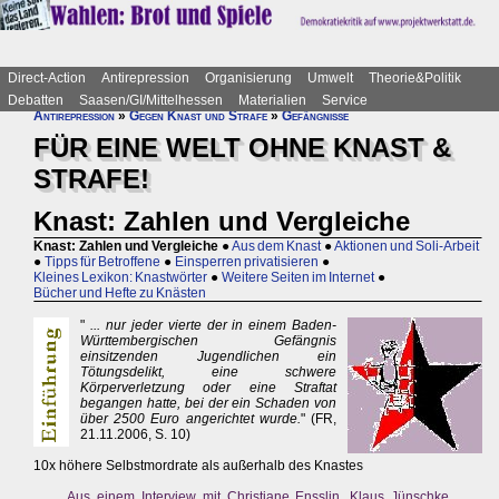
Direct-Action
Antirepression
Organisierung
Umwelt
Theorie&Politik
Debatten
Saasen/GI/Mittelhessen
Materialien
Service
Antirepression
»
Gegen Knast und Strafe
»
Gefängnisse
FÜR EINE WELT OHNE KNAST &
STRAFE!
Knast: Zahlen und Vergleiche
Knast: Zahlen und Vergleiche
●
Aus dem Knast
●
Aktionen und Soli-Arbeit
●
Tipps für Betroffene
●
Einsperren privatisieren
●
Kleines Lexikon: Knastwörter
●
Weitere Seiten im Internet
●
Bücher und Hefte zu Knästen
"
... nur jeder vierte der in einem Baden-
Württembergischen Gefängnis
einsitzenden Jugendlichen ein
Tötungsdelikt, eine schwere
Körperverletzung oder eine Straftat
begangen hatte, bei der ein Schaden von
über 2500 Euro angerichtet wurde.
" (FR,
21.11.2006, S. 10)
10x höhere Selbstmordrate als außerhalb des Knastes
Aus einem Interview mit Christiane Ensslin, Klaus Jünschke