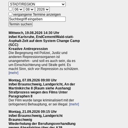
vergangene Termine anzeigen
Mittwoch, 19.08.2026 14:30 Uhr
in/bei Karlsruhe, EndCement/Wald-statt-
Asphalt-Zelt auf dem System Change Camp
(SCC)
Kreative Antirepression
Die Begegnung mit Polizei, Justiz und
anderen Repressionsorganen ist
unangenehm - und soll es auch sein, da es
um Einschüchterung und Strafe geht. Es
macht Sinn, sich vor Repression zu schützen.
[mehr]
Montag, 07.09.2026 09:00 Uhr
in/bei Braunschweig, Landgericht, An der
Martinikirche 8 (Raum siehe Aushang)
Strafprozess wegen des Films Unter
Paragraphen II
Der Film wurde lange kriminalisiert mit der
(erlogenen) Behauptung, er sei illegal.
[mehr]
Montag, 21.09.2026 09:15 Uhr
in/bei Braunschweig, Landgericht
Braunschweig
Wiederholung der Berufungsverhandlung
wegen Abseilaktion über der A39