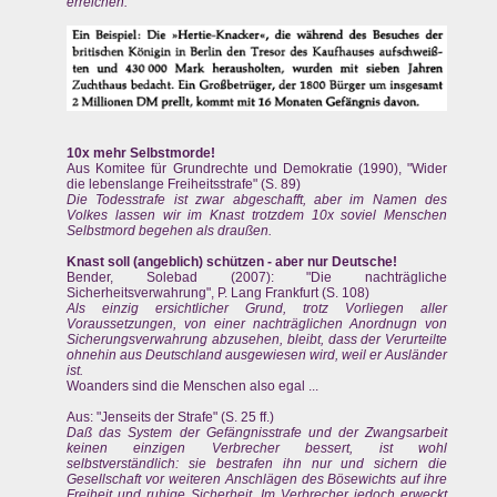
erreichen.
10x mehr Selbstmorde!
Aus Komitee für Grundrechte und Demokratie (1990), "Wider
die lebenslange Freiheitsstrafe" (S. 89)
Die Todesstrafe ist zwar abgeschafft, aber im Namen des
Volkes lassen wir im Knast trotzdem 10x soviel Menschen
Selbstmord begehen als draußen.
Knast soll (angeblich) schützen - aber nur Deutsche!
Bender, Solebad (2007): "Die nachträgliche
Sicherheitsverwahrung", P. Lang Frankfurt (S. 108)
Als einzig ersichtlicher Grund, trotz Vorliegen aller
Voraussetzungen, von einer nachträglichen Anordnugn von
Sicherungsverwahrung abzusehen, bleibt, dass der Verurteilte
ohnehin aus Deutschland ausgewiesen wird, weil er Ausländer
ist.
Woanders sind die Menschen also egal ...
Aus: "Jenseits der Strafe" (S. 25 ff.)
Daß das System der Gefängnisstrafe und der Zwangsarbeit
keinen einzigen Verbrecher bessert, ist wohl
selbstverständlich: sie bestrafen ihn nur und sichern die
Gesellschaft vor weiteren Anschlägen des Bösewichts auf ihre
Freiheit und ruhige Sicherheit. Im Verbrecher jedoch erweckt