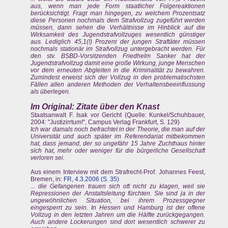
aus, wenn man jede Form staatlicher Folgereaktionen
berücksichtigt. Fragt man hingegen, zu welchem Prozentsatz
diese Personen nochmals dem Strafvollzug zugeführt werden
müssen, dann sehen die Verhältnisse im Hinblick auf die
Wirksamkeit des Jugendstrafvollzuges wesentlich günstiger
aus. Lediglich 45,1(!) Prozent der jungen Straftäter müssen
nochmals stationär im Strafvollzug untergebracht werden. Für
den stv. BSBD-Vorsitzenden Friedhelm Sanker hat der
Jugendstrafvollzug damit eine große Wirkung, junge Menschen
vor dem erneuten Abgleiten in die Kriminalität zu bewahren.
Zumindest erweist sich der Vollzug in den problematischsten
Fällen allen anderen Methoden der Verhaltensbeeinflussung
als überlegen.
Im Original: Zitate über den Knast
Staatsanwalt F. Isak vor Gericht (Quelle: Kunkel/Schuhbauer,
2004: "Justizirrtum!", Campus Verlag Frankfurt, S. 129)
Ich war damals noch befrachtet in der Theorie, die man auf der
Universität und auch später im Referendariat mitbekommen
hat, dass jemand, der so ungefähr 15 Jahre Zuchthaus hinter
sich hat, mehr oder weniger für die bürgerliche Gesellschaft
verloren sei.
Aus einem Interview mit dem Strafrecht-Prof. Johannes Feest,
Bremen, in:
FR, 4.3.2006 (S. 35)
... die Gefangenen trauen sich oft nicht zu klagen, weil sie
Repressionen der Anstaltsleitung fürchten. Sie sind ja in der
ungewöhnlichen Situation, bei ihrem Prozessgegner
eingesperrt zu sein. In Hessen und Hamburg ist der offene
Vollzug in den letzten Jahren um die Hälfte zurückgegangen.
Auch andere Lockerungen sind dort wesentlich schwerer zu